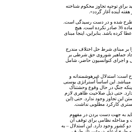
د برای توجیه تجاوز محکوم شناخته
ته آینده آغاز گردد».
وان مطرح شده و در دست رسیدگی است.
اما در این مورد، مسئله اصلی، یافتن مبنای صلاحیتی دیوان می­باشد. روسیه اعلامیه­ای در خصوص پذیرش صلاحیت اجباری دیوان پیرو بند 2 ماده 36 صادر نکرده است. هیچ
د 4 ماده 2 منشور ملل متحد به دیوان صلاحیت اعطا کرده باشد. بنابراین، اینجا مبنای
ا بر مبنای شرط حل اختلاف مندرج
و اتحاد جماهیر شوروی حق شرطی بر
ره تفسیر، اعمال و اجرای کنوانسیون حاضر، شامل
ح است: استدلال غیرهوشمندانه و
ی­باشد. این اساساً استراتژی بوسنی
مندانه نیست؟ چون علی­رغم اینکه جنگِ در حال وقوع وحشتناک
 ندارد. حتی ذیل صلاحیت ظاهری لازم
 این تجاوز وجود ندارد. حتی (این
ادگستری کارکرد مطلوبی نداشت.
 باید به جهت دست بردن در مفهوم
ست و مداخله نظامی برای توقف آن
ال کنوانسیون ژنوسید بین دو کشور وجود دارد. این استدلال – به
ت که طرح ادعای دروغین (از طرف