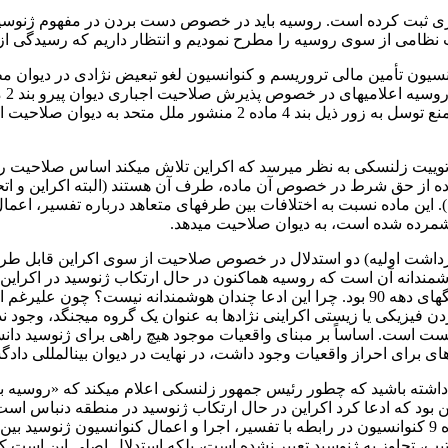
ستری ثبت کرده است. روسیه باید در خصوص دست بردن در مفهوم ژنوسی
امی از سوی روسیه را مطرح نمودیم و انتظار داریم که رسیدگی از هف
کنوانسیون­ تأمین مالی تروریسم و کنوانسیون لغو تبعیض نژادی در دی
معاهده دیگری هم وجود ندارد که در رابطه با موضوع تجاوز یا نقض منع توسل به زور ذیل بن
ییت زلنسکی به نظر می­رسد که اکراین تلاش می­کند اساس صلاحیت ر
ون استفاده از حق شرط در خصوص آن ماده، طرف آن هستند (البته اکراین 
اما در سال 1989 از آن صرفنظر نمودند). این ماده نسبت به اختلافات بین طرف­های متعاهد دربا
 برداشت اولیه) دو استدلال در خصوص صلاحیت از سوی اکراین قابل طر
ندانه آن است که روسیه هم­اکنون در حال ارتکاب ژنوسید در اکراین م
و کرواسی در تعقیب صربستان/ جمهوری فدرال یوگسلاوی برای جنگ­های دهه 90 بود. چرا این ادعا چندان هوش
بردن فیزیکی یا زیستی اکراینی نژادها به عنوان یک گروه می­جنگد، وجود
است. اساساً بر مبنای واقعیات موجود هیچ راهی برای ژنوسید دانستن
­ای برای احراز واقعیات وجود داشت، در نهایت در دیوان بین­المللی د
جه داشته باشید که چطور رئیس جمهور زلنسکی اعلام می­کند که «روسیه
وتین بود که ادعا کرد اکراین در حال ارتکاب ژنوسید در منطقه دنباس ا
ضروری بود، اکنون اکراین می­تواند بگوید که «اختلافی» در معنای ماده 9 کنوانسیون در رابطه با تفسیر، اجرا و اعم
ترتیب، تجاوز به ژنوسید تعبیر نشده است، بلکه استدلال اصلی این اس