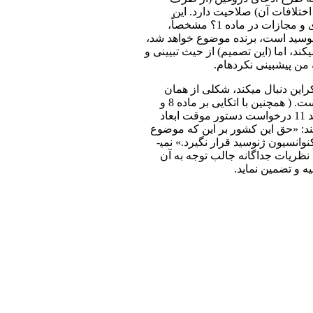
تلافات آن) صلاحیت دارد. این
استدلال می­تواند معنادار باشد، اگرچه دشوار است که بدانیم روسیه دقیقاً کدام ماده را نقض کرده است – شاید تکلیف کلی مبنی بر پیشگیری و مجازات در ماده 1؟ مشخصاً،
 ژنوسید است، برنده موضوع خواهد شد،
د، اما (این تصمیم) از حیث تبیینی و
من پیش­بینی نکرده­ام.
ن دنبال می­کند، شکلی از همان
استدلال خلاقانه­ای است که در بالا تشریح کردم –اینکه اقدام روسیه پیرو ماده 1 کنوانسیون و بر مبنای ادعای دروغین ژنوسید، انجام شده است. ( همچنین با اتکایی بر ماده 8 و
اشاره­ای در بند 24 دادخواست به اینکه اکراین احتمال دارد استدلال اول فوق­الذکر درباره ارتکاب ژنوسید از سوی روسیه را نیز دنبال کند.) بند 11 درخواست دستور موقت ابعاد
ست، مطرح می­کند: «حق این کشور بر این که موضوع
واهی به ارتکاب ژنوسید نباشد و اینکه موضوع اقدام نظامی کشوری دیگر در خاک خود، بر مبنای سوءاستفاده گستاخانه از ماده 1 کنوانسیون ژنوسید قرار نگیرد.» نمی­
 نظریات جداگانه جالب توجه به آن
یه و تضمین نماید.