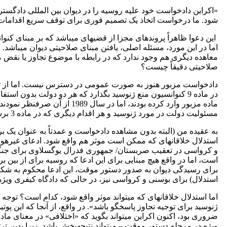
«اکراین دادخواست خود علیه روسیه را در دیوان بین ­المللی دادگ
شود. ما درخواست اتخاذ یک تصمیم فوری برای توقف سریع اقدامات نظ
این دعوا ظاهراً پرونده­ای مجزا از قضیه­ای می­باشد که بر مبنای 
صلاحیتی دقیقاً چیست؟
دادخواست مزبور هنوز به صورت عمومی در دسترس نیست. اما از تو
در ماده 9 کنوانسیون منع ژنوسید بگذارد که هر دو دولت بد
ماده مزبور وارد کرده بودند، 
مسئولیت دولت در مورد ژنوسید و هر اقدام دیگری که در ماده 3 برشمرده شده است، به دیوان صلاحیت می­دهد.
به عقیده من (البته بدون مشاهده دادخواست و عمدتاً به عنوان یک
استدلال خلاقانه­ای که ممکن است موثر هم واقع شود. ادعای غیرهوشم
است، اما در واقع هیچ مبنایی برای این ادعا که روسیه برای از بین 
برای رسیدگی دیوان به صدور دستور موقت، این ادعا محکوم به شکست 
استدلال) برای بوسنی و کرواسی نیز، در حالی که دادگاه کیفری ویژه
اما استدلال خلاقانه­ای که می­تواند موثر واقع شود، کدام است؟ تو
ژنوسید برای توجیه تجاوز پاسخگو باشد». در واقع، از آنجا که این پ
ویژه در مرحله دستور موقت – می­تواند نتیجه­بخش باشد. زیرا بدین 