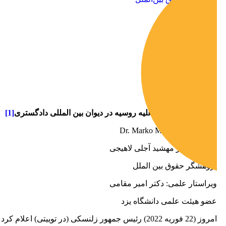
طرح دعوای اکراین علیه روسیه در دیوان بین ­المللی دادگستری
[1]
نویسنده: Dr. Marko Milanovic
مترجم: دکتر مهشید آجلی لاهیجی
پژوهشگر حقوق بین ­الملل
ویراستار علمی: دکتر امیر مقامی
عضو هیئت علمی دانشگاه یزد
امروز (22 فوریه 2022) رئیس جمهور زلنسکی (در توییتی) اعلام کرد که اکراین اقدام به ثبت داداخواستی علیه روسیه نزد دیوان بین ­المللی دادگستری نموده است: