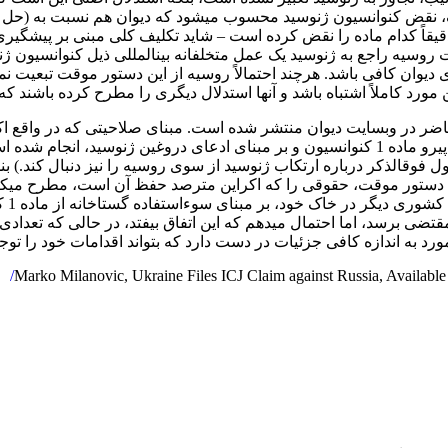
، نقض کنوانسیون ژنوسید محسوب می­شود که دیوان هم نسبت به (حل اخ
ت روسیه راجع به ژنوسید یک عمل متخلفانه بین­المللی ذیل کنوانسیون
ان کافی باشد. هرچند احتمالاً روسیه از این دستور موقت تبعیت نمی­کن
مورد کاملاً اشتباه باشد و آنها استدلال دیگری را مطرح کرده باشند که 
در وبسایت دیوان منتشر شده است. مبنای صلاحیتی که در واقع اکرای
 صلاحیتی را مشخص می­کند. سپس بند 12 درخواست دستور موقت، حقوقی را که اکراین مترصد حفظ آن ا
یک اتهام 
ضی برسد، اما احتمال می­دهم که این اتفاق بیفتد، در حالی که تعدادی
مورد به اندازه کافی جزئیات در دست دارد که بتواند اقدامات خود را توج