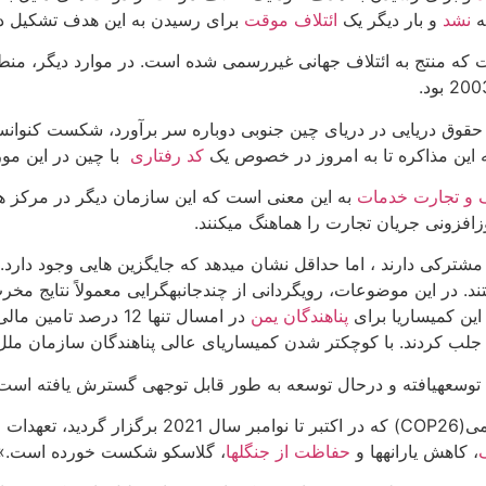
ه
نشد
و بار دیگر یک
ائتلاف موقت
برای رسیدن به این هدف تشکیل دا
ست که منتج به ائتلاف جهانی غیررسمی شده است. در موارد دیگر، منطقه
موضوع حقوق دریایی در دریای چین جنوبی دوباره سر برآورد، شکست کنو
ه این مذاکره تا به امروز در خصوص یک
کد رفتاری
با چین در این مورد
 و تجارت خدمات
به این معنی است که این سازمان دیگر در مرکز هماه
افزونی جریان تجارت را هماهنگ می­کنند.
شترکی دارند ، اما حداقل نشان می­دهد که جایگزین هایی وجود دارد. 
ند. در این موضوعات، رویگردانی از چندجانبه­گرایی معمولاً نتایج مخ
 این کمیساریا برای
پناهندگان یمن
در امسال تنها 12 درص
توسعه­یافته و درحال توسعه به طور قابل توجهی گسترش یافته است ک
ث شد که
، کاهش یارانه­ها و
حفاظت از جنگل­ها
، گلاسکو شکست خورده است.»