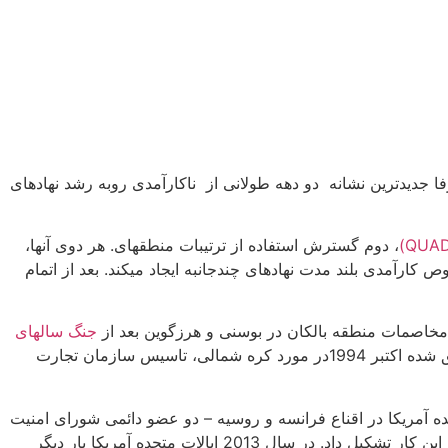
ا جدیدترین نشانه دو دهه طولانی از ناکارآمدی روبه رشد نهادهای
، دوم گسترش استفاده از ترتیبات منطقه­ای. هر دوی آنها،
ارآمدی بلند مدت نهادهای چندجانبه ایجاد می­کند. بعد از اتمام
جنگ سال­های
در اجرای چارچوب توافق شده اکتبر 1994در مورد کره شمالی، تاسیس سازمان تجارت
روع شد. زمانی که ایالات متحده آمریکا در اقناع فرانسه و روسیه – دو عضو دائمی شورای امنیت
و برای رسیدن به هدف خود یک ائتلاف موقت از دولت های مایل به این کار تشکیل داد. در سال 2013 ایالات متحده آمریکا بار دیگر