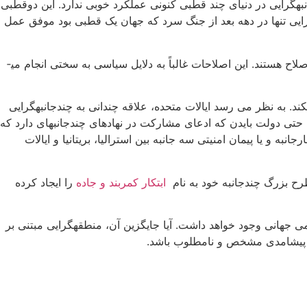
گرایی در دنیای چند قطبی کنونی عملکرد خوبی ندارد. این دوقطبی
ین این نمی­تواند تصادفی باشد که چندجانبه­گرایی تنها در دهه بعد از جنگ سرد که جهان یک قطبی بود موفق عمل
این مشکلات همچنین می­تواند ریشه در چندجانبه­گرایی داشته باشد. بسیاری از نهادهای چندجانبه به دلیل روزآمد نبودن قواعد خود، نیازمند اصلاح هستند. این اصلاحات غالباً به دلایل سیاسی به سختی انجام می­
کند. به نظر می رسد ایالات متحده، علاقه چندانی به چندجانبه­گرایی
ن ریاست جمهوری جورج بوش در سال 2001 شروع شده بود سرعت بخشید. حتی دولت بایدن که ادعای مشارکت در نهادهای چندجانبه­ای دارد که
ه و یا پیمان امنیتی سه جانبه بین استرالیا، بریتانیا و ایالات
رح بزرگ چندجانبه خود به نام
ابتکار کمربند و جاده
را ایجاد کرده
ی جهانی وجود خواهد داشت. آیا جایگزین آن، منطقه­گرایی مبتنی بر
ست پیشامدی مشخص و نامطلوب باشد.