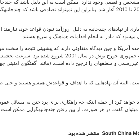
خص و قطعی وجود ندارد. ممکن است به این دلیل باشد که چندجانبه­
بودن از زمان قدرت یافتن چین و تجدید حیات روسیه بین سال­های 2000 تا 2010 آغاز شد. بنابرا
ی می­شود که قادر به انجام اقدامات هماهنگ و سریع هستند.
ده آمریکا و چین دیدگاه­ متفاوتی دارند که پیشبینی نتیجه را سخت می­
ندارد. دونالد ترامپ دور شدن ازچندجانبه­گرایی را که از دورا
یررسمی و منطقه­ای را ترجیح داده است. (مانند گفتگوی امنیتی چهارجانب
ست، البته آن نهادهایی که با اهداف و قواعدش همسو هستند و حتی ط
 خواهد کرد از جمله اینکه چه راهکاری برای پرداختن به مسائل عموم
ی می­توان گفت. در هر صورت، از بین رفتن چندجانبه­گرایی ممکن ا
South China Mo
منتشر شده بود.