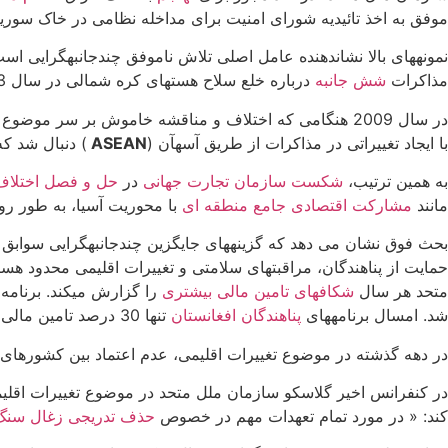
موفق به اخذ تائیدیه شورای امنیت برای مداخله نظامی در خاک سوری
نمونه­های بالا نشان­دهنده عامل اصلی تلاش ناموفق چندجانبه­گرایی ا
مذاکرات
شش جانبه
درباره خلع سلاح هسته­ای کره شمالی در سال 2003 بود.
در سال 2009 هنگامی که اختلاف و مناقشه خاموش بر سر 
با ایجاد تغییراتی در مذاکرات از طریق آسه­آن (
ASEAN
) دنبال شد ک
به همین ترتیب،
شکست سازمان تجارت جهانی
در
حل و فصل اختلاف
مانند
مشارکت اقتصادی جامع منطقه ای
با محوریت آسیا، به طور روز
بحث فوق نشان می دهد که گزینه­های جایگزین چندجانبه­گرایی سوابق م
حمایت از پناهندگان، مراقبت­های سلامتی و تغییرات اقلیمی محدود هست
متحد هر سال
شکاف­های تامین مالی بیشتری
را گزارش می­کند. برنامه­
شد. امسال برنامه­های
پناهندگان افغانستان
تنها 30 درصد تامین مالی جلب کردند. با کوچکتر شدن کمیساریای عالی پناهندگان سازمان ملل متحد، هیچ جایگزین مناسب و بادوامی ایجاد نشده است.
در دهه گذشته در موضوع تغییرات اقلیمی، عدم اعتماد بین کشورهای 
در کنفرانس اخیر گلاسکو سازمان ملل متحد در موضوع تغییرات اقلیمی(COP26) که در اکتبر تا نوامبر سال 2021 برگزار گردید، تعهدات ضعیف کشورها باع
کند: « در مورد تمام تعهدات مهم در خصوص
حذف تدریجی زغال سنگ