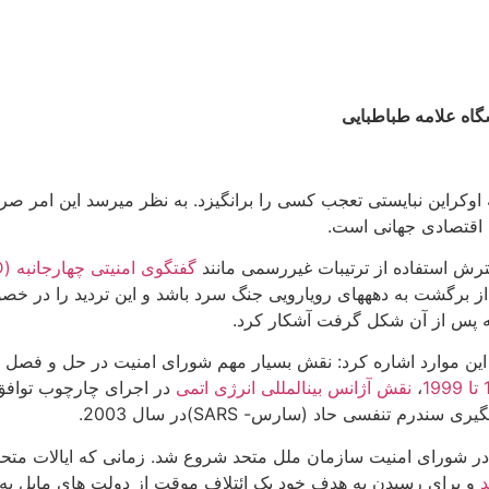
گاه علامه طباطبایی
وکراین نبایستی تعجب کسی را برانگیزد. به نظر می­رسد این امر صرف
- اقتصادی جهانی است.
ترش استفاده از ترتیبات غیررسمی مانند
گفتگوی امنیتی چهارجانبه (QUAD)
برگشت به دهه­های رویارویی جنگ سرد باشد و این تردید را در خصوص ک
که پس از آن شکل گرفت آشکار کرد.
،
نقش آژانس بین­المللی انرژی اتمی
عیف چندجانبه­گرایی از زمان اختلاف نظر بر موضوع عراق(2002)در شورای امنیت سازمان ملل متحد ش
د