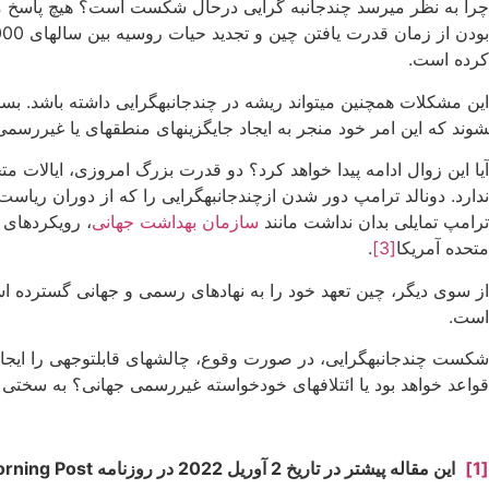
چرا به نظر می­رسد چندجانبه گرایی درحال شکست است؟ هیچ پاسخ مش
کرده است.
شوند که این امر خود منجر به ایجاد جایگزین­های منطقه­ای یا غیررسم
آیا این زوال ادامه پیدا خواهد کرد؟ دو قدرت بزرگ امروزی، ایالات متح
ترامپ تمایلی بدان نداشت مانند
سازمان بهداشت جهانی
، رویکردهای غ
متحده آمریکا
[3]
.
از سوی دیگر، چین تعهد خود را به نهادهای رسمی و جهانی گسترده ا
است.
شکست چندجانبه­گرایی، در صورت وقوع، چالش­های قابل­توجهی را ایجاد
قواعد خواهد بود یا ائتلاف­های خودخواسته غیررسمی جهانی؟ به سخت
[1]
این مقاله پیشتر در تاریخ 2 آوریل 2022 در روزنامه
rning Post