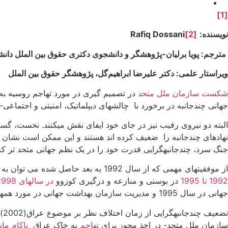
[1]
نویسنده:
[2]
Rafiq Dossani
مترجم: پویا برلیان-پژوهشگر و دانشجوی دکتری حقوق بین­ الملل دانش
ویراستار علمی: دکتر علیرضا ابراهیم­‌گل، پژوهشگر حقوق بین ­الملل
شکست سازمان ملل متحد
در تصمیم گیری در مورد تهاجم روسیه به ا
جهانی چندجانبه در برخورد با چالش­های دیپلماتیک، امنیتی و اجتماعی
البته دو نیروی رقیب نیز در جای خود ایفای نقش می­کنند. نخست، گس
نهادهای چندجانبه را ضعیف کرده اند هستند و این ممکن است نشان از 
جنگ سرد، چندجانبه­گرایی قدرت خود را در یک نظم جهانی متحد تر 
از موفقیت­های مهمی که از سال 1992 به بعد حاصل شده می توان به این موارد اشاره کرد: نقش بسیار مهم شورای امنیت در حل و فصل مخاصمات منطقه بالکان در بوسنی و هرزگوین بعد از
1992 تا 1995
در بوسنی و منازعه و درگیری کوزوو
در سال­های 1998 تا 1999
جهانی در سال 1995 و مدیریت سازمان بهداشت جهانی در مورد همه­گیری سندرم تنفسی حاد (سارس- SARS)در سال 2003.
تض
سازمان ملل متحد- در اخذ مجوز برای
تهاجم
به خاک عراق
ناکام مان