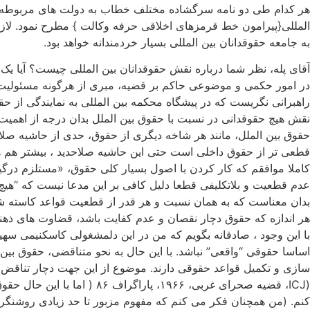
هر کدام طی دو نامه سرگشاده مختلف خطاب به دولت های مربوطه صو
المللی{پیرامون خط قرمزهای اخلاقی حرفه وکالت } مطرح نمود. لازم
به جامعه حقوقدانان بین المللی بسیار خردمندانه خواهد بود.
آقای پله، نظر شما درباره نقش حقوقدانان بین المللی چیست؟ آیا یک
در امور حکمی و موضوعی حاکم بر قضیه، مبری از هرگونه مسئولیت در 
راهبرانی نگریست که در پیشگاه محکمه بین المللی به نمایندگی از ح
نقش هیچ حقوقدانی در نسبت با حقوق بین الملل بدان درجه از اهمیت ن
حقوق بین الملل، مانند هر شاخه دیگری از حقوق، حدی از حاشیه صلاحد
قطعی تر از حقوق داخلی است حتی این حاشیه صلاحدید ، بیشتر هم هست 
کاملا موافقم که کار کردن با اصول بسیار کلی حقوق، «مستلزم درگیری
عدم قطعیت و بلاتکلیفی قطعا دلیل کافی بر این مدعا نیست که “هی
بدان معناست که به همان نسبت و هر قدر از قطعیت قواعد کاسته شو
هر اندازه که حقوق دچار نقصان و عدم کفایت باشد، قضاوت های ذهنی 
با این وجود ، صادقانه بگویم که من در این دلمشغولی کاسکنیمی 
اساسا حقوقی “واقعی” نباشد. با این حال به نحو متناقضی، حقوق بین
سازی و تکمیل قواعد حقوقی دارند. موضوع از این جهت دچار تناقض اس
(ICJ، قضیه صحرای غربی، ۶۶
کنم. (من همچنان فکر می کنم که مفهوم مزبور تا حد زیادی روشنگر و دقیق است ، شرح من بر ماده ۳۸ اساس