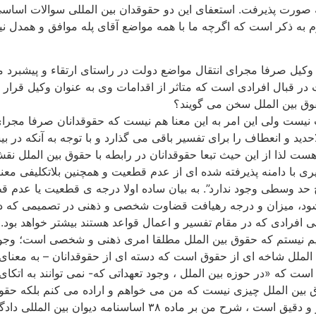
رت پذیرفت. استعفای این دو حقوقدان بین المللی سوالات اساسی 
 به ذکر است که اگرچه ما با همه مواضع آقای پله موافق و همدل ن
 وکیل صرفا مجرای انتقال مواضع دولت در راستای ارتقاء و پیشبرد 
قبال افرادی است که متاثر از اقدامات وی به عنوان وکیل قرار می 
قوق بین الملل سخن می گویند؟
یست ولی این امر به این معنا هم نیست که حقوقدانان صرفا مجرای انت
ید و انعطاف را برای تفسیر باقی می گذارد و با توجه به آنکه در بی
لذا از این حیث تبعا حقوقدانان در رابطه با حقوق بین الملل نقش ق
 با دامنه پذیرفته شده ای از عدم قطعیت و همچنین بلاتکلیفی معنای
چ حد وسطی وجود ندارد”. به بیان ساده اولا درجه ی قطعیت یا عدم
د، میزان و درجه رهیافت قضاوت شخصی و ذهنی در تصمیمی که در را
افرادی که در مقام تفسیر و اعمال قواعد هستند بیشتر خواهد بود. ن
سهیم نیستم که حقوق بین الملل مطلقا امری ذهنی و شخصی است؛ وج
 الملل شاخه ای از حقوق است که دسته ای از حقوقدانان – به معنای
ت که «در حوزه بین الملل ، وجود تعهداتی که- نمی توانند به اتکای
۱۹، پاراگراف ۸۶ ( اما با این حال حقوق بین الملل چیزی نیست که من می خواهم و اراد
نامه دیوان بین المللی دادگستری را ملاحظه کنید).