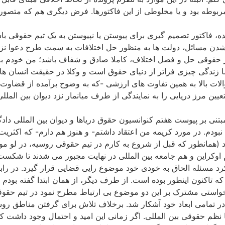
وطه بود و یا مخلوطی از این فاکتورها. فرض دیگری هم که متصور اس
ده، فاکتور تصمیم گیری برای پیوستن یا نپیوستن به یک تیم حقوقی با
شدن مسائل، دولت ها به منظور حل اختلافات به سمت طرح دعوا نزد دیو
 حقوقی حل و فصل اختلاف، کاملا صادق و شفاف باشد؛ من خودم به
ما زندگی چیزی فراتر از دنیای حقوق است و وکلا در حقیقت انسان 
 سوالات بالا به همین تفاوت های ارزشی -که به وضوح برآمده از ق
مرز دریایی را به نمایندگی از طرف میانمار نزد دیوان بین المللی 
تنی بر پیوست هفتم کنوانسیون حقوق دریاها و دیوان بین المللی دادگ
. در مورد کریمه من اعتقاد داشتم- و هنوز هم دارم- که اکثریت ج
همانطور که قبل از شروع به کارم در تیم حقوقی روسیه، در لو موند 
م اوکراین و هم جامعه بین المللی در نهایت مجبور می شدند تا شکست 
 مسئله الحاق به خودی خود موضوع رایی قضایی قرار گیرد. در رابط
تاکنون اینطور بوده است. از طرف دیگر، از همان ابتدا گفته بودم د
دخواستی مشترک بر این دو موضوع بی ارتباط مطرح نمود در تیم حقو
 در تمامی ابعاد خود آشکار شد. برخلاف تلاش برای گرفتن مناطق رو
با نظم حقوقی بین المللی. اگر زمانی این امید و احتمال وجود داشت 