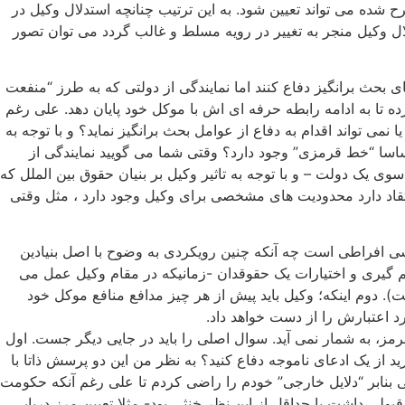
ح شده می تواند تعیین شود. به این ترتیب چنانچه استدلال وکیل در
ل وکیل منجر به تغییر در رویه مسلط و غالب گردد می توان تصور
ی بحث برانگیز دفاع کنند اما نمایندگی از دولتی که به طرز “منفعت
 تا به ادامه رابطه حرفه ای اش با موکل خود پایان دهد. علی رغم
نمی تواند اقدام به دفاع از عوامل بحث برانگیز نماید؟ و با توجه به
اساسا “خط قرمزی” وجود دارد؟ وقتی شما می گویید نمایندگی از
وی یک دولت – و با توجه به تاثیر وکیل بر بنیان حقوق بین الملل که
قاد دارد محدودیت های مشخصی برای وکیل وجود دارد ، مثل وقتی
اشی افراطی است چه آنکه چنین رویکردی به وضوح با اصل بنیادین
گیری و اختیارات یک حقوقدان -زمانیکه در مقام وکیل عمل می
). دوم اینکه؛ وکیل باید پیش از هر چیز مدافع منافع موکل خود
 اعتبارش را از دست خواهد داد.
مز، به شمار نمی آید. سوال اصلی را باید در جایی دیگر جست. اول
د از یک ادعای ناموجه دفاع کنید؟ به نظر من این دو پرسش ذاتا با
ی بنابر “دلایل خارجی” خودم را راضی کردم تا علی رغم آنکه حکومت
بولی داشت یا حداقل از این نظر خنثی بود- مثلا تعیین مرز دریایی