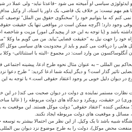
 ایدئولوژی سیاسی او آمیخته می شود -قاعدتا نباید- ولی عملا در شی
م مهم نیست: بر خلاف یک قاضی، یک داور یا استاد، از وکیل مدافع ا
کر نمی کنم که ما بتوانیم خود را “سخنگوی حقوق بین الملل” توصیف ک
حقوقی وجود دارد؛ اگرچه ممکن است در مواقعی تنها یک حقیقت حقوقی
شته باشد و {با توجه به این حد از پیچیدگی امور} مزیت و شاخصه ا
 راه خود را جهت نیل به “حقیقت قضایی”بیاید. من می گویم ما وکلا 
لعمل هایی را دریافت می کنیم و باید از محدودیت های سیاسی موکل 
نگلوساکسون من وارد است: در مجموع -البته با استثنائاتی- وکلا بیشت
زد محاکم بین المللی – به عنوان مثال نحوه طرح ادعا، پیشینه اجتم
ی تاثیر گذار است؟ و دیگر اینکه شما ادعا کردید: ” طرح دعوا نزد 
 دیوان دلیل خوبی بر وجود اعتقاد حقوقی است.» با توجه به این مو
ی داوری) در حقیقت، رویکرد و دیدگاه های دولت مربوطه را ( غالبا 
ا منعکس کننده “اعتقاد حقوقی” دولت موکل هستند. این موقعیت به
ا، مسائل و موقعیت های دولت مربوطه ایجاد نکنند.
نشگاه شبیه باشد تا یک وکیل. از این نظر من احتمالا بیشتر به توس
منفعت محض موکل}، دولت را به طرح موضوع نزد دیوان بین المللی د