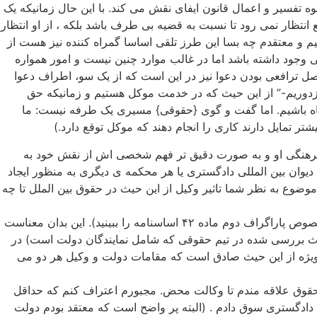
وه تفسیر و اعمال قانون ایفای نقش می کند. با این حال زمانیکه یک
نتظار نمی رود تا نسبت به قضیه بی طرف باشد بلکه ، از او انتظار
نیم و معتقدم چه بسا این طرز تلقی اساسا گمراه کننده نیز هست از
 وجود داشته باشد اما در غالب موارد چنین نیست و امور همواره
صل ترافعی بودن دعوا نیز در این است که از یک سو، اطراف دعوا
“مزدوریم-” از این حیث که در خدمت موکل هستیم و زمانیکه حق
آگاه باشیم. اما گفت و گوی {حقوقی} مسیری یک طرفه نیست: ما
ر تمایل دارند کاری را انجام دهند که موکل توقع دارد.)
اعی فرهنگی او و به صورت دقیق تر فهم شخصی اش از نقش خود به
دیوان بین المللی دادگستری یا هر محکمه ی دیگری به منظور ایجاد
ضوع به نظر شما تاثیر وکیل از این حیث در حقوق بین الملل تا چه
در حقیقت، وکیل تنها از جانب دولتی که آن را نمایندگی می کند و تحت نظارت مستمر نماینده ی دولت در دیوان صحبت می کند( در این خصوص پاراگراف دوم ماده ۴۲ اساسنامه را ببینید). این بدان معناست
مباحث بررسی شده در تیم حقوقی که شامل نمایندگان دولت است) در
 ویژه از این حیث صادق است که مقامات دولت و وکیل هر دو می
عه حقوق علاقه مندم تا وکالت محض. مجبورم اعتراف کنم که حداقل
ادگستری سوق دادم . (البته پر واضح است که معتقد بودم دولت