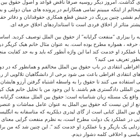
ابودی گذاشت. امروز دیگر روسیه صرفا ناقض قواعد و اصول حقوق بین
لم از اینکه میبینم تمامی همکارانم در پرونده های میان دولتی و ب
ایم نقشی چنین پررنگ در جنبش قطع همکاری حقوقدانان و دفاتر حقوق
شتر متاثر از اخلاق فردی است تا استانداردهای اخلاق حرفه ای.
ه را بیزاری “منفعت گرایانه” از حقوق بین الملل توصیف کردید. اس
 حرفه ، همواره مطرح بوده است. به عنوان مثال خانم هیک کریگر در
 عملکرد او خدمت کند اما این واژه آنطور که باید و به حد کفایت من
طور تعریف می کنید؟
 افراطی انتقادی در باب حقوق بین الملل مخالفم و همانطور که در د
آورد. رویکرد های انتقادی افراطی باعث می شود برخی از دانشگاهیان تلالو
ی استفاده می کنند تا حقوق را به واسطه اشتباه گرفتن آرزو هایشان با
ین المللی دادگستری هم باشند. با این وجود من با تحلیل خانم هیک ک
واقع یک مسئله زبان شناسانه است: حقوق بین الملل منفعت گرایانه 
نع از این نیست که حقوق بین الملل به عنوان عامل مماشات و عنص
 حقوق بین الملل کتابی است از گای لیدری دیلکریه که متاسفانه به ا
یی در عملکرد یک دولت مطرح است، به نظرم منفعت گرایی معنای د
یی یک بازیگر و یا عملکرد او خدمت کند “. این چنین شد که من برای 
اسی و اخلاقی کلمه دشوار دیدم.