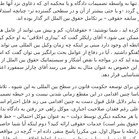
 تنها به واسطه تصمیمات دادگاه و یا محکمه ای که دعاوی نزد آنها طر
گردد -و یا حتی بیشتر از آن و در سطحی گسترده تر- چنانچه استدلا
ر سابقه حقوقی – بر تکامل حقوق بین الملل اثر گذار بوده اند.
ده اید ، شما نوشتید: « حقوقدانان، کم و بیش می توانند از عامل ها
کن می شود.» آقای رایکلر گفت که “بیداری اخلاقی” به او حکم کرده
ه ای وجود دارد مبنی بر اینکه چه زمان وکیل بین المللی می تواند یا 
تگو داشتید ، آیا در دفاع از عوامل بحث برانگیز می توان گفت که 
یده اید که در مواجه با نقض آشکار و سیستماتیک حقوق بین الملل از س
این خصوص به عنوان مثال به نظر می رسد آقای چارلز سمفورد اعت
شناسایی قرار دهد.
لاش برای توسعه حکومت قانون در سطح بین المللی به این شیوه ، تل
سا چنین اقدامی در این مقطع زمانی شدنی نیست و در حیطه تصمیم 
بنابر دلایل قابل قبول دست به چنین اقدامی می زند قابل احترام است
لی رغم فقدان صلاحیت اجباری، موکل راهی جز رفتن به دادگاه ندارد
ی یا هر محکمه دیگری توسط دولت – به عنوان موکل احتمالی – خط قر
ض حقوق بشر است) خدمات حقوقی ارائه کنید؟ دوم اینکه آیا شما حاضری
 رابطه با سوال اول، من مکررا پاسخ منفی داده ام – گرچه در مواقع
م. البته در این موارد به نظرم پرونده از لحاظ اخلاقی مبنای قابل ق