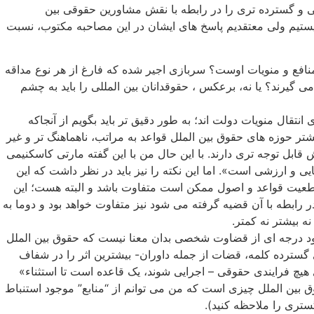
و گسترده تری را در رابطه با نقش مشاورین حقوقی بین
یستیم ولی معتقدیم پاسخ های ایشان در این مصاحبه مکتوب، نسبت
منافع و منویات اوست؟ سربازی اجیر شده که فارغ از هر نوع مداقه
گیرند؟ یا نه، برعکس ، حقوقدانان بین المللی را باید به چشم
قال منویات دولت اند؛ به طور دقیق تر باید بگویم از آنجاکه
شتر حوزه های حقوق بین الملل قواعد به مراتب، ناهماهنگ تر و غیر
ابل توجه تری دارند. با این حال من با این گفته مارتی کاسکنیمی
ی و ارزشی است». اما این نکته را نیز باید در نظر داشت که این
 قطعیت قواعد و اصول ممکن است متفاوت باشد و البته هست؛ این
بطه با آن قضیه گرفته می شود نیز متفاوت خواهد بود و دوما به
ه بیشتر نه کمتر.
ود درجه ای از قضاوت شخصی بدان معنا نیست که حقوق بین الملل
 گسترده کلمه، قضات از جمله داوران- بیشترین اثر را در شفاف
 هیچ فرایندی حقوقی – اجرایی شوند، یک قاعده است تا استثناء»
ه می کنم بلکه حقوق بین الملل چیزی است که من می توانم از “منابع” موجود استنباط