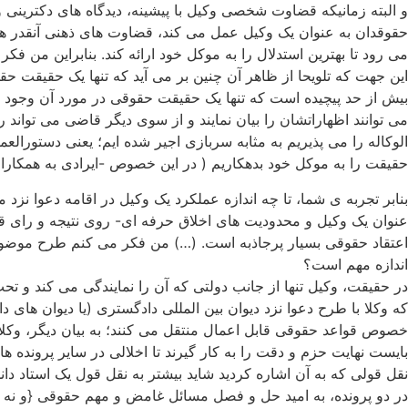
و البته زمانیکه قضاوت شخصی وکیل با پیشینه، دیدگاه های دکترینی و
حقوقدان به عنوان یک وکیل عمل می کند، قضاوت های ذهنی آنقدر ها ه
می رود تا بهترین استدلال را به موکل خود ارائه کند. بنابراین من ف
این جهت که تلویحا از ظاهر آن چنین بر می آید که تنها یک حقیقت 
بیش از حد پیچیده است که تنها یک حقیقت حقوقی در مورد آن وجود دا
می توانند اظهاراتشان را بیان نمایند و از سوی دیگر قاضی می تواند
الوکاله را می پذیریم به مثابه سربازی اجیر شده ایم؛ یعنی دستورا
حقیقت را به موکل خود بدهکاریم ( در این خصوص -ایرادی به همکاران آ
بنابر تجربه ی شما، تا چه اندازه عملکرد یک وکیل در اقامه دعوا ن
عنوان یک وکیل و محدودیت های اخلاق حرفه ای- روی نتیجه و رای قضای
اعتقاد حقوقی بسیار پرجاذبه است. (…) من فکر می کنم طرح موضوع در
اندازه مهم است؟
که وکلا با طرح دعوا نزد دیوان بین المللی دادگستری (یا دیوان ها
خصوص قواعد حقوقی قابل اعمال منتقل می کنند؛ به بیان دیگر، وکل
بایست نهایت حزم و دقت را به کار گیرند تا اخلالی در سایر پرونده ه
نقل قولی که به آن اشاره کردید شاید بیشتر به نقل قول یک استاد دا
در دو پرونده، به امید حل و فصل مسائل غامض و مهم حقوقی {و نه 