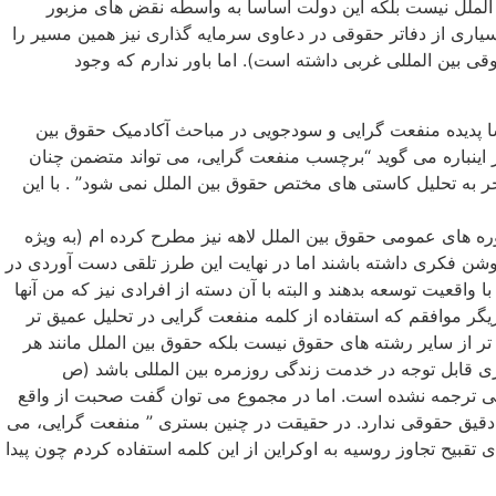
 الملل نیست بلکه این دولت اساسا به واسطه نقض های مزبور
سیاری از دفاتر حقوقی در دعاوی سرمایه گذاری نیز همین مسیر را
ی بین المللی غربی داشته است). اما باور ندارم که وجود
اسا پدیده منفعت گرایی و سودجویی در مباحث آکادمیک حقوق بین
 اینباره می گوید “برچسب منفعت گرایی، می تواند متضمن چنان
جر به تحلیل کاستی های مختص حقوق بین الملل نمی شود” . با این
وره های عمومی حقوق بین الملل لاهه نیز مطرح کرده ام (به ویژه
یی از روشن فکری داشته باشند اما در نهایت این طرز تلقی دست آوردی در
 واقعیت توسعه بدهند و البته با آن دسته از افرادی نیز که من آنها
ریگر موافقم که استفاده از کلمه منفعت گرایی در تحلیل عمیق تر
تر از سایر رشته های حقوق نیست بلکه حقوق بین الملل مانند هر
ری قابل توجه در خدمت زندگی روزمره بین المللی باشد (ص
نگلیسی ترجمه نشده است. اما در مجموع می توان گفت صحبت از واقع
قیق حقوقی ندارد. در حقیقت در چنین بستری ” منفعت گرایی، می
تقبیح تجاوز روسیه به اوکراین از این کلمه استفاده کردم چون پیدا