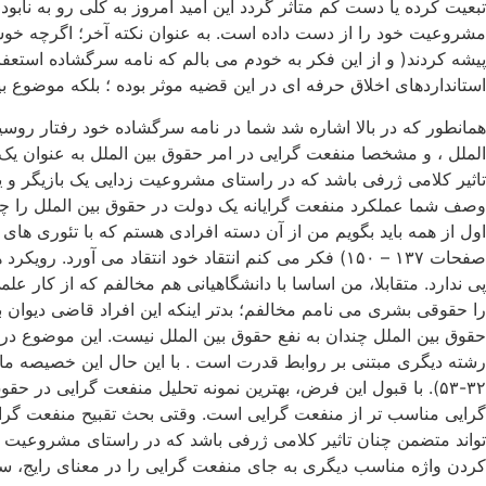
تبعیت کرده یا دست کم متاثر گردد این امید امروز به کلی رو به ن
مشروعیت خود را از دست داده است. به عنوان نکته آخر؛ اگرچه خوشحا
پیشه کردند( و از این فکر به خودم می بالم که نامه سرگشاده استعف
استانداردهای اخلاق حرفه ای در این قضیه موثر بوده ؛ بلکه موضوع بی
همانطور که در بالا اشاره شد شما در نامه سرگشاده خود رفتار روسی
الملل ، و مشخصا منفعت گرایی در امر حقوق بین الملل به عنوان یک
تاثیر کلامی ژرفی باشد که در راستای مشروعیت زدایی یک بازیگر و یا
وصف شما عملکرد منفعت گرایانه یک دولت در حقوق بین الملل را چ
اول از همه باید بگویم من از آن دسته افرادی هستم که با تئوری های
صفحات ۱۳۷ – ۱۵۰) فکر می کنم انتقاد خود انتقاد می 
پی ندارد. متقابلا، من اساسا با دانشگاهیانی هم مخالفم که از کار علم
را حقوقی بشری می نامم مخالفم؛ بدتر اینکه این افراد قاضی دیوان ب
حقوق بین الملل چندان به نفع حقوق بین الملل نیست. این موضوع در 
رشته دیگری مبتنی بر روابط قدرت است . با این حال این خصیصه ما
۳۲-۵۳). با قبول این فرض، بهترین نمونه تحلیل منفعت گرایی در
گرایی مناسب تر از منفعت گرایی است. وقتی بحث تقبیح منفعت گرا
تواند متضمن چنان تاثیر کلامی ژرفی باشد که در راستای مشروعیت زدا
کردن واژه مناسب دیگری به جای منفعت گرایی را در معنای رایج، سی