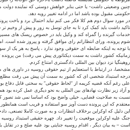
چنین وضعیتی داشت- یا حتی بنابر خواهش دوستی که نماینده دولت مرب
حکومتی مقبول بوده باشد اما در ادامه تغییر رویه دهد.
در مورد سوال دوم هم کلا فکر می کنم نباید احتمال برد و باخت پرون
تاکید داشت باید کمک کرد تا به جای توسل به زور و پیش از وخیم تر 
خدمات گیرنده را گمراه کند و وکیل باید در خصوص ریسک های مسیر
شوم پرونده، ورای انتظاراتم رای موافق گرفته و پیروز شده است. ا
با توجه به اینکه ضابطه ای حقوقی وجود ندارد ، پاسخ به هر یک از
زمانیکه کشور داشت به سمت دیکتاتوری پیش می رفت) من پرونده تعیین 
روهینگیا نزد دیوان بین المللی دادگستری امتناع کردم.
مشخصا، در ارتباط با استعفایم از تیم حقوقی روسیه در داوری های مب
درجه استبداد شخصی ای که کشور به سمت آن پیش می رفت مطلع نبودم
علی رغم آنکه قضیه کریمه از “لحاظ حقوقی” به سختی قابل دفاع بود (
و آزاد زیر نظارت نهادهای بین المللی به نحو دیگری عمل کرده بود ه
نسبت به صلاحیت قضایی، خیلی واضح بود که اساسا نمی شد تصور کرد
معتقدم که این پرونده دست آویز سو استفاده و فریب است همانطور که 
این دلیل که اوکراین برخلاف انتظارات و به صورت کاملا تصنعی، دا
جنگ علیه اوکراین موقعیت را تغییر داد. چهره حقیقی استبداد روسیه
است – به بیان دیگر ، اقدام روسیه جنایتی بود علیه صلح و در تقابل 