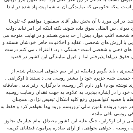
ت اینکه حکومتی که نمایندگی آن به شما پیشنهاد شده در ابتدا
شد. در این مورد با آن بخش نظر آقای سمفورد موافقم که تلویحا
انی بین المللی سوق داده شوند. نکته اینکه این امر نباید دولت
 شخصه اغلب موارد بیش از حد بدبین هستم و در نهایت متوجه می
هایی با ارزش های شخصی، عقاید و اخلاقیات خاص خودشان هستند و
ضاوت های ذهنی و شخصی است -بستگی دارد. (اعتراف می کنم درست
حقوق دریاها پذیرفتم اما از قبول نمایندگی این کشور در قضیه
ستری ، باید بگویم زمانیکه در این تیم حقوقی استخدام شدم از
معیت شبه جزیره خود را بیشتر روسی می دانستند تا اوکراینی .
نوشته بودم) باور دارم اگر روسیه، با برگزاری رفراندمی صادقانه
خود را در اینباره بپذیرد. به علاوه، به جهت فقدان رضایت روسیه
ه با قضیه کنوانسیون رفع کلیه اشکال تبعیض نژادی، همچنان
ر مورد پرونده تامین مالی تروریسم ورود پیدا نخواهم کرد و فقط به
قی روسی باقی ماندم.
سی زبان اوکراین، جنگ علیه این کشور مصداق تمام عیار یک تجاوز
که روسیه ، خواهی نخواهی، از آرای صادره پیرامون قضایای کریمه