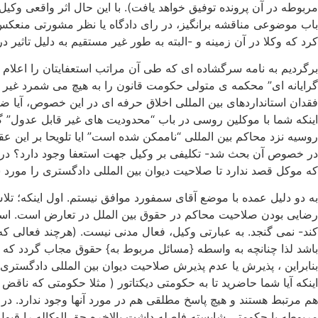
مربوطه در آن پرونده توفیق خواهد یافت). با این حال اثر واقعی وکیل
باب موضوعی مناقشه برانگیز، در رای دادگاه یا نظر مشورتی منعکس 
کرد که وکلا در آن زمینه و -البته به طور غیر مستقیم به دلیل تاثیر د
برگردیم به نامه سرگشاده ای که طی آن مراتب استعفایتان را اعلام کر
گرایانه ای” محکمه ی متولی حکومت قانون را به هیچ می شمرد غیر مم
فقدان استانداردهای بین المللی اخلاق حرفه ای در این خصوص، آیا ضابط
اینکه شما با موکلین روسی در باب “محدودیت های غیر قابل عدول” گف
روسیه نزد محاکم بین المللی “ناممکن شده است” ایا تلویحا بر این عق
در خصوص آن بحث شد- تکلیفی بر وکیل جهت استعفا وجود دارد؟ در 
که موکل قصد ندارد تا صلاحیت دیوان بین المللی دادگستری را مورد 
به دو دلیل عمده با موضع آقای سمفورد موافق نیستم. اول اینکه؛ ت
رضایی بودن صلاحیت محاکم در حقوق بین الملل در تعارض است. اسا
کند- نمی گنجد. به عبارتی وکیل، فعال مدنی نیست. (هرچند فعالی که 
باشد لذا چنانچه به واسطه {مسائل مربوط به} حقوق مجاب گردد که ع
بنابراین ، پذیرش یا عدم پذیرش صلاحیت دیوان بین المللی دادگستر
اینکه آیا شما حاضرید تا به حکومتی دیکتاتور ( مثلا حکومتی که ناق
هم مرتبط هستند و هیچ پاسخ مطلقی هم در مورد آنها وجود ندارد. در
مربوطه با حکومتی شایسته فاصله داشت بالاخره حق الوکاله را قبول کن