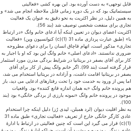
قابل توجهی» به دست آورده بود. این بهره کشی «فعالیتی
سیستماتیک بود که در یک دوره زمانی قابل ملاحظه انجام می شد» و
به همین دلیل، در نظر اکثریت به نحو دقیق به عنوان یک فعالیت
تجاری برای منفعت شخصی توصیف شد (بند 56).
اکثریت اعضای دیوان در تعیین اینکه آیا ادعای خانم وانگ «در ارتباط
با» (طبق عبارت پردازی ماده 31 (1)(c) کنوانسیون وین) «فعالیت
تجاری» مذکور است، اتهام قاچاق انسان را برای دعوای مطروحه
ضروری ندانستند. «ادعای اصلی» خانم وانگ این بود که او با اجبار به
کار برای آقای بصفر در بریتانیا در شرایط بردگی مدرن مورد استثمار
قرار گرفته است (بند 99). اگر خانم وانگ پیش از کار برای آقای
بصفر در بریتانیا اقامت داشت، و آزادانه در بریتانیا استخدام می شد،
اما پس از ورود به خدمت خود را تحت رفتارهای ادعایی می دید، باز
هم پرونده خانم وانگ «به همان اندازه قانع کننده» بود. واقعیات
موجود در پرونده خانم وانگ «نمونه بارزی از بردگی خانگی» بود (بند
100).
به نظر اقلیت دیوان (لرد همبلن، لیدی رُز) دلیل اینکه چرا استخدام
عادی کارگر خانگی خارج از تعریف «فعالیت تجاری» طبق ماده 31
(1)(c) قرار می گیرد این است که چنین فعالیتی در ارتباط با ادارۀ
عادی زندگی روزمره و پیشبرد آن است، چراکه ادارۀ زندگی روزمرۀ