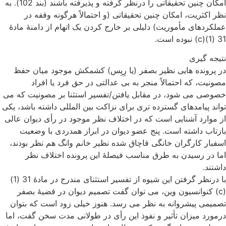
امکان چنین تحقیقاتی را درنظر گرفته و پذیرفته باشند (بند 102). به
نظر اکثریت، امکان چنین تحقیقاتی (و احتمالاً هرگونه وقفه در
عملکردهای مأموریت) دلیلی بر خارج کردن یک اتهام از دامنۀ مادۀ
31 (1)(c) نبوده است.
نتیجه گیری
در پرونده هایی نظیر بصفر (یا رِیِس) کشمکش موجود میان حفظ
مصونیت، که احتمالاً منجر به بی عدالتی در حق فرد یا افراد
خصوصی می شود، در مقابل یافتن/تفسیر استثنا بر مصونیت که می
تواند پیامدهای گسترده تری برای نزاکت بین المللی داشته باشد، یکی
از موارد آشنایی است که در اختلاف نظر موجود در رأی دیوان عالی
بازتاب داشته است. پنج عضو دیوان در ابراز همدردی با وضعیت
اسفبار کارگران خانگی قاچاق شده نظیر خانم وانگ هم نظر بودند،
اما در رسیدن به طرق مناسب فیصلۀ این پرونده اختلاف نظر
داشتند.
با درنظر گرفتن این شیوه از تفسیر استثنای مندرج در مادۀ 31 (1)
(c) کنوانسیون وین، می توان گفت تصمیم دیوان در قضیۀ بصفر
تصمیمی پیشروانه به نظر می رسد. هنوز خیلی زود است که بتوان
درمورد میزان تأثیر و نفوذ این رأی در طولانی مدت سخن گفت، اما