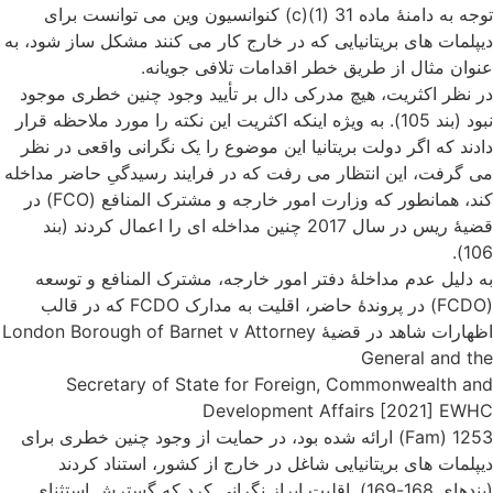
توجه به دامنۀ ماده 31 (1)(c) کنوانسیون وین می توانست برای
دیپلمات های بریتانیایی که در خارج کار می کنند مشکل ساز شود، به
عنوان مثال از طریق خطر اقدامات تلافی جویانه.
در نظر اکثریت، هیچ مدرکی دال بر تأیید وجود چنین خطری موجود
نبود (بند 105). به ویژه اینکه اکثریت این نکته را مورد ملاحظه قرار
دادند که اگر دولت بریتانیا این موضوع را یک نگرانی واقعی در نظر
می گرفت، این انتظار می رفت که در فرایند رسیدگیِ حاضر مداخله
کند، همانطور که وزارت امور خارجه و مشترک المنافع (FCO) در
قضیۀ ریس در سال 2017 چنین مداخله ای را اعمال کردند (بند
106).
به دلیل عدم مداخلۀ دفتر امور خارجه، مشترک المنافع و توسعه
(FCDO) در پروندۀ حاضر، اقلیت به مدارک FCDO که در قالب
اظهارات شاهد در قضیۀ London Borough of Barnet v Attorney
General and the
Secretary of State for Foreign, Commonwealth and
Development Affairs [2021] EWHC
1253 (Fam) ارائه شده بود، در حمایت از وجود چنین خطری برای
دیپلمات های بریتانیایی شاغل در خارج از کشور، استناد کردند
(بندهای 168-169). اقلیت ابراز نگرانی کرد که گسترش استثنای