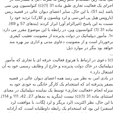
اجرای یک فعالیت تجاری طبق ماده 31 (1)(c) کنوانسیون وین نمی
باشد (بند 51). با این حال، سایر اعضای دیوان عالی در قضیه ریس
(بارونِس هِیل پی.اس.سی و لرد ویلسون و کلارک) تردید خود را
نسبت به این پاسخ (غیرالزام آور) ابراز کردند (بندهای 57 و 69).
ماده 31 (1) کنوانسیون وین، در رابطه با این موضوع مقرر می دارد:
«1. مأمور دیپلماتیک در دولت پذیرنده از مصونیت تعقیب کیفری
برخوردار است و از مصونیت دعاوی مدنی و اداری نیز بهره مند
خواهد بود مگر در موارد ذیل:
…
(c) دعوی در ارتباط با هرنوع فعالیت حرفه ای یا تجاری که مأمور
دیپلماتیک در خاک دولت پذیرنده و خارج از وظایف رسمی خود به آن
اشتغال دارد.»
در بادی امر، به نظر می رسد همه اعضای دیوان عالی در قضیه
بصفر پذیرفته اند که استخدام یک کارگر خانگی به خودی خود به
منزله انجام «فعالیت تجاری» توسط یک نماینده دیپلماتیک در معنای
استثنای ماده 31 (1)(c) نیست (بنگرید به بندهای 27، 42، 111 و 114).
با این حال، نظر اکثریت (لرد بریگز و لرد لِگات، با موافقت لرد
استفنز) این بود که استخدام یک رابطه داوطلبانه است، که آزادانه