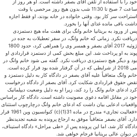
خود را با استفاده از تلفن آقای بصفر داشته است. او هر روز از
ساعت 7 صبح تا 11:30 شب بدون هیچ روز مرخصی یا وقت
استراحت سر کار بود. وقتی خانواده در خانه بودند، او فقط اجازه
داشت باقی مانده غذای آنها را بخورد.
پس از ورود به بریتانیا خانم وانگ برای هفت ماه هیچ دستمزدی
دریافت نکرد. زمانی که خانم وانگ، در سفر تعطیلات به جده در
ژوئیه 2017 آقای بصفر و همسر وی را همراهی کرد، حدود 1800
پوند به او پرداخت شد. این مبلغ بخش کمی از دستمزد قراردادی او
بود و دیگر هیچ دستمزدی دریافت نکرد. گفته می شود خانم وانگ در
می 2018 از شرایطی که در آن گرفتار شده بود فرار کرده است.
خانم وانگ متعاقباً علیه آقای بصفر در دادگاه کار به دلیل دستمزد و
نقض حقوق قراردادی شکایت کرد. آقای بصفر از دادگاه درخواست
کرد ادعای خانم وانگ را رد کند، زیرا او به دلیل وضعیت دیپلماتیک
خود در مقابل اقامه دعوی مصونیت داشته است. دادگاه کار براساس
واقعیات ادعایی بیان داشت که ادعای خانم وانگ درچارچوب استثنای
«فعالیت تجاری» مندرج در ماده 31(1)(c) کنوانسیون وین 1961 قرار
دارد. آقای بصفر متعاقباً موفق به ارجاع پرونده به شعبه تجدیدنظر
دادگاه کار شد، اما این پرونده پس از «طی مراحل» دادگاه استیناف،
در دیوان عالی بریتانیا فرجام خواهی شد.