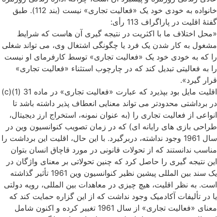
خانواده به خودی خود یک «فعالیت تجاری» نیست (بند 112). طبق
گفتۀ اقلیت در پاراگراف 113 رأی:
«محل اختلاف ما با اکثریت در نتیجه گیری آن هاست که شرایط
مشغول به کار شدن یک فرد یا چگونگی اشتغال وی، می تواند شغلی
را که به خودی خود یک «فعالیت تجاری» توسط کارفرمای او نیست
را به فعالیتی تبدیل کند که در چارچوب استثناء «فعالیت تجاری»
قرار گیرد».
اقلیت مایل بود بپذیرد که عبارت «فعالیت تجاری» در ماده 31 (1)(c)
در برداشتی محدودتر می تواند معنایی انعطاف پذیر داشته باشد تا
انواعی از فعالیت تجاری را (به عنوان نمونه، استخراج ارز دیجیتال،
طراحی بازی های رایانه ای) که در زمان تصویب کنوانسیون وین در
سال 1961 وجود نداشته، دربرگیرد. با این حال، اقلیت این برداشت را
مناسب ندانستند که از تحولات قانونی در مورد قاچاق انسان بتوان
این نتیجه گیری را حاصل کرد که چنین تحولاتی بر معنای واژگان در
یک سند بین المللی پیشین نظیر کنوانسیون وین 1961 تأثیر گذاشته
است. به نظر اقلیت، هیچ چیزی در معاهدات بین المللی، رویه دولتی
یا در تألیفات آکادمیک وجود نداشت که از این گزاره حمایت کند که
معنای «فعالیت تجاری» از سال 1961 تغییر کرده و اکنون شامل