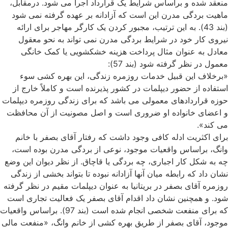
منعقد شده و براساس شرایط یک قرارداد اجرا می شود. درمقابل،
ماهیت بردگی مدرن این است که آزادانه بر عهده گرفته نمی شود
(بند 43). به این ترتیب، مجبور کردن یک کارگر مهاجر برای ارائه
نیروی کار خود در شرایط بردگی مدرن نمی تواند به نحو معقول
معادل به عنوان مثال پرداخت هزینه خشکشویی یا کمک خانگی
معمول در نظر گرفته شود (بند 57):
«برخلاف این قبیل خدمات روزمره زندگی، این بهره کشی سوء
استفاده از حضور دیپلمات در کشور پذیرنده است و کاملاً خارج از
حوزه قراردادهای معمولی می باشد که برای زندگی روزمره دیپلمات
و اعضای خانواده او ضروری است و اصل مصونیت از آن محافظت
می کند».
برای اکثریت ادله کافی وجود داشت که رفتار آقای بصفر با خانم
وانگ، براساس واقعیات موجود، نوعی از بردگی مدرن بوده است،
چه به شکل کار اجباری، چه بردگی یا قاچاق. از نظر دیوان این وضع
نشان داد که رابطه میان آنها آزادانه نبوده تا بتواند بخشی از زندگی
روزمره آقای بصفر در بریتانیا به عنوان دیپلمات مقیم در نظر گرفته
شود. و همچنین نشان داد اقدام آقای بصفر یک فعالیت تجاری است
که برای منفعت شخصی انجام شده است (بند 97). براساس واقعیات
موجود، آقای بصفر از طریق بهره کشی از خانم وانگ، «منفعت مالی