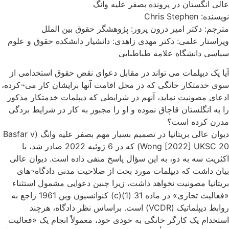
عالی انگستان در پرونده بصفر علیه وانگ
نویسنده: Chris Stephen
مترجم: دکتر امیر درون پرور: پژوهشگر حقوق بین الملل
ویراستار علمی: دکتر مهدی زاهدی: دانشیار دانشکده حقوق و علوم
سیاسی دانشگاه علامه طباطبایی
آیا یک دیپلمات می تواند در مقابل دعوای نقض حقوق استخدامی از
سوی خدمتکار خانگی که در محل اقامت آنها برایشان کار می¬کرده،
ادعای مصونیت نماید، آنهم در شرایطی که دیپلمات خدمتکار مذکور
را به انگلستان قاچاق نموده و او را مجبور به کار در شرایط بردگی
مدرن کرده است؟
دیوان عالی بریتانیا در تصمیم بسیار مهم بصفر علیه وانگ (Basfar v
Wong [2022] UKSC 20) که در 6 ژوئیه 2022 صادر شد، با
اکثریت سه به دو، به این سؤال پاسخ منفی داده است. دیوان عالی
بیان داشت که دیپلمات مورد بحث از صلاحیت مدنی دادگاه¬های
بریتانیا مصونیت نخواهد داشت، زیرا چنین دعوایی مشمول استثناء
«فعالیت تجاری» در ماده 31 (1)(c) کنوانسیون وین 1961 راجع به
روابط دیپلماتیک (VCDR) است. براساس نظر دادگاه، هرچند
استخدام یک کارگر خانگی به خودی خود، معمولاً انجام یک «فعالیت