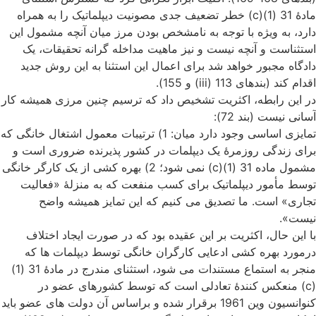
مادۀ 31 (1)(c) خطر تضعیف جدی مصونیت دیپلماتیک را به همراه
دارد، به ویژه با توجه به نامشخص بودن مرز میان آنچه مشمول این
استثناست و آنچه نیست و نیز ماهیت مداخله گرانه تحقیقات، یک
دادگاه مجبور خواهد شد برای اعمال این استثنا به این روش جدید
اقدام کند (بندهای 113 (iii) و 155).
در این رابطه، اکثریت تشخیص داد که ترسیم چنین مرزی همیشه کار
آسانی نیست (بند 72):
تمایزی اساسی وجود دارد میان: 1) ترتیبات معمول اشتغال خانگی که
برای زندگی روزمرۀ یک دیپلمات در کشور پذیرنده ضروری است و
مشمول ماده 31 (1)(c) نمی شود؛ 2) بهره کشی از یک کارگر خانگی
توسط مأمور دیپلماتیک برای کسب منفعت که به منزلۀ «فعالیت
تجاری» است. ما تصدیق می کنیم که این تمایز همیشه واضح
نیست».
با این حال، اکثریت بر این عقیده بود که در صورت ایجاد اختلاف
درمورد بهره کشی ادعایی کارگران خانگی توسط دیپلمات ها که
منجر به استماع مستندات می شود، استثنای مندرج در مادۀ 31 (1)
(c) منعکس کنندۀ تعادلی است که توسط کشورهای عضو در
کنوانسیون وین 1961 برقرار شده و براساس آن دولت های عضو باید