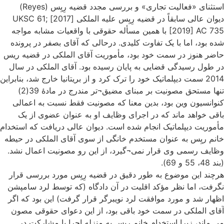
استثنای «فعالیت تجاری» و بررسی مجدد قضیه رِیِس (Reyes)
دیوان عالی سابقاً در قضیه رِیِس علیه الملکی [2017] UKSC 61;
[2019] AC 735 با همین مسأله حقوقی با واقعیات مشابه مواجه
شده بود، اما با یک تفاوت کلیدی. درحالی که آقای بصفر در پرونده
حاضر هنوز در سمت خود بود، مأموریت آقای الملکی در قضیه ریس
در طول رسیدگی قضایی به پایان رسیده بود. آقای الملکی در سال
2014 سمت دیپلماتیک خود را ترک کرد و از بریتانیا خارج شد، بنابراین
تنها مستحق مصونیت بر مبنای مضیق¬تر مندرج در مادۀ 39(2)
کنوانسیون وین بود، بدین معنا که مصونیت فقط نسبت به اعمالی
باقی خواهد ماند که در اجرای وظایف او به عنوان عضوی از یک
مأموریت دیپلماتیک انجام شده است. دیوان عالی دریافت که استخدام
خانم ریِس به عنوان مستخدم خانگی از سوی آقای الملکی در حیطه
وظایف رسمی وی قرار نمی¬گیرد، از این رو مصونیت اعمال نشد.
(بند 48، 55 و 69).
هرچند این موضوع به طور دقیق در قضیه رِیِس مورد بررسی قرار
نگرفت، اما نظر مؤکد اقلیت در آن دادگاه (که توسط لرد سامپشن
اظهار شد و مورد موافقت لرد نویبرگر قرار گرفت) این بود که اگر
آقای الملکی در سمت خود باقی بود، از این دعوای حقوقی مصون
می ماند، زیرا استخدام خانم رِیس به منزله اجرا یا مشارکت در