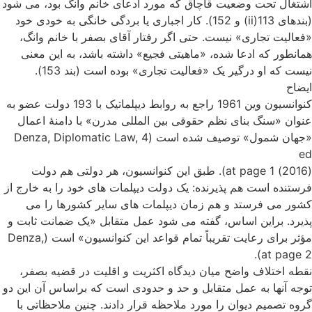
اشتغال تحت وضعیت قاچاق که مورد ادعای خانم وانگ بود، می شود
(بندهای 113(ii) و 152). کار اجباری یا بردگی خانگی به خودی خود
«فعالیت تجاری» نیست. حتی اگر رفتار آقای بصفر با خانم وانگ،
همانطور که ادعا شده، «ماهیتی فجیع» داشته باشد، به این معنی
نیست که او درگیر یک «فعالیت تجاری» بوده است (بند 153).
ایضاح
کنوانسیون وین 1961 راجع به روابط دیپلماتیک با 193 دولت عضو به
عنوان «سنگ بنای نظم حقوقی بین المللی مدرن» با دامنۀ اعمال
«جهان شمول» توصیف شده است (Denza, Diplomatic Law, 4
ed
(2016) at page 1). طبق این کنوانسیون، هر دولتی هم دولت
فرستنده است هم پذیرنده: یک دولت دیپلمات های خود را به خارج از
کشور می فرستد و هم زمان دیپلمات های سایر کشورها را می
پذیرد. براین اساس، گفته می شود عمل متقابل «یک ضمانت ثابت و
مؤثر برای رعایت تقریباً تمام قواعد این کنوانسیون» است (Denza,
at page 2).
نقطه اختلاف واضح میان دیدگاه اکثریت و اقلیت در قضیه بصفر،
توجه آنها به عمل متقابل و حد و حدودی است که براساس آن این دو
گروه تصمیم دیوان را مورد ملاحظه قرار دادند. چنین ملاحظاتی با