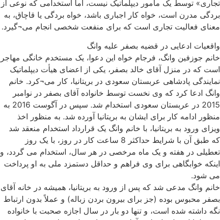
تجاری» توسط یک مأمور دیپلماتیک نیست، اما استخدامی که نوعی از
بردگی مدرن است، خواه کار اجباری باشد، خواه بردگی یا قاچاق، به
معنای فعالیت تجاری است که برای منفعت شخصی انجام می¬گیرد.
واقعیات ادعایی در قضیه بصفر علیه وانگ
خانم جوزفین وانگ، فرجام خواه این دعوا، یک مستخدم خانگی مهاجر
است که در منزل آقای خالد بصفر، یکی از اعضای هیأت دیپلماتیک
نمایندگی پادشاهی عربستان سعودی در بریتانیا، کار می¬کرد. خانم
وانگ ادعا کرد که وی نخست توسط خانواده آقای بصفر در نوامبر
2015 در عربستان سعودی استخدام شد. سپس در آگوست 2016 به
منظور ادامه کار برای ایشان به بریتانیا آورده شد. به منظور اخذ
ویزای ورود به بریتانیا، با خانم وانگ یک قرارداد استخدام منعقد شد
که طبق آن با شرایط حداکثر 8 ساعت کار در روز، با یک روز
تعطیلی در هفته و یک ماه مرخصی در هر سال، استخدام می گردد، و
اینکه خوابگاهی برای وی فراهم و حداقل دستمزد ملی به او پرداخت
می شود.
خانم وانگ مدعی شد که پس از ورود به بریتانیا، همیشه در خانه آقای
بصفر محبوس بوده (جز برای بیرون بردن زباله) و عملاً بدون ارتباط
نگه داشته شده است، و تنها دو بار در سال اجازه صحبت با خانواده