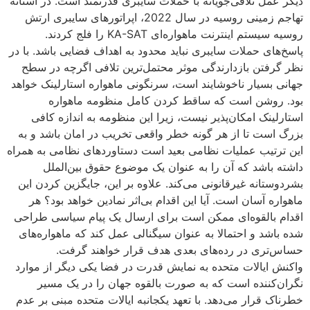
دیگر عمل تلافی‌جویانه با حملات سایبری قدرتمند است. در آستانه
تهاجم زمینی روسیه در سال 2022، اپراتورهای سایبری ارتش
روسیه سیستم اینترنت ماهواره‌ای KA-SAT را فلج کردند.
پاسخ‌های حملات سایبری نباید محدود به اهداف فضایی باشد. با در
نظر گرفتن بازدارندگی موثر محتمل‌ترین تلافی اگرچه در سطح
جهانی بسیار ناخوشایند است، سرنگونی ماهواره استارلینک خواهد
بود. روشن است که ساقط کردن کامل منظومه ماهواره
استارلینک امکان‌پذیر نیست، زیرا این منظومه به اندازه کافی
بزرگ است تا از هر گونه خطر واقعی تخریب در امان باشد و به
این ترتیب عملیات نظامی بعید است دستاوردهای نظامی به همراه
داشته باشد که آن را به عنوان یک موضوع حقوق بین‌الملل
بشردوستانه غیرقانونی می‌کند. علاوه بر این، جایگزین کردن این
ماهواره آسان است. آیا این اقدام بی‌اثر نمادین خواهد بود؟ هر
اقدام بالقوه‌ای ممکن است برای ارسال یک پیام سیاسی طراحی
شده باشد و احتمالا به عنوان سیگنالی عمل کند که ماهواره‌های
حساس‌تری در رده‌های بعدی هدف قرار خواهند گرفت.
واکنش ایالات متحده به نمایش قدرت در فضا یکی دیگر از موارد
نگران‌کننده است که به صورت بالقوه جهان را در یک مسیر
خطرناک قرار می‌دهد. با تعهد یکجانبه ایالات متحده مبنی بر عدم