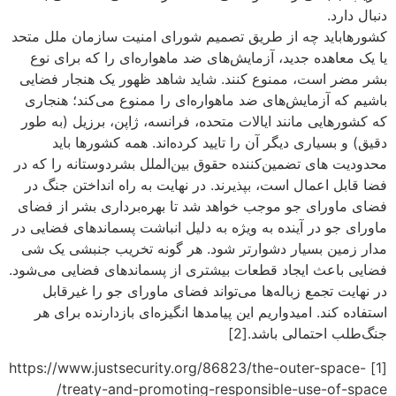
دنبال دارد.
کشورهاباید چه از طریق تصمیم شورای امنیت سازمان ملل متحد
یا یک معاهده جدید، آزمایش‌های ضد ماهواره‌ای را که برای نوع
بشر مضر است، ممنوع کنند. شاید شاهد ظهور یک هنجار فضایی
باشیم که آزمایش‌های ضد ماهواره‌ای را ممنوع می‌کند؛ هنجاری
که کشورهایی مانند ایالات متحده، فرانسه، ژاپن، برزیل (به طور
دقیق) و بسیاری دیگر آن را تایید کرده‌اند. همه کشورها باید
محدودیت های تضمین‌کننده حقوق بین‌الملل بشردوستانه را که در
فضا قابل اعمال است، بپذیرند. در نهایت به راه انداختن جنگ در
فضای ماورای جو موجب خواهد شد تا بهره‌برداری بشر از فضای
ماورای جو در آینده به ویژه به دلیل انباشت پسماندهای فضایی در
مدار زمین بسیار دشوارتر شود. هر گونه تخریب جنبشی یک شی
فضایی باعث ایجاد قطعات بیشتری از پسماندهای فضایی می‌شود.
در نهایت تجمع زباله‌ها می‌تواند فضای ماورای جو را غیرقابل
استفاده کند. امیدواریم این پیامدها انگیزه‌ای بازدارنده برای هر
جنگ‌طلب احتمالی باشد.[2]
[1] https://www.justsecurity.org/86823/the-outer-space-
treaty-and-promoting-responsible-use-of-space/