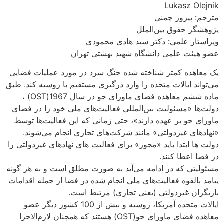
Lukasz Olejnik
مترجم: پیروز چمنی
پژوهشگر حقوق بین‌الملل
ویراستار علمی: دکتر سید هادی محمودی
عضو هیئت علمی دانشگاه شهید بهشتی تهران
یک معاهده کمتر شناخته شده جنگ سرد در مورد عملیات فضایی
می‌تواند ایالات متحده را وارد درگیری مستقیم با روسیه کند. طبق
ماده ششم معاهده فضای ماورای جو در سال 1967(OST) ،
دولت‌ها «مسئولیت بین‌المللی فعالیت‌های ملی خود را در فضای
ماورای جو بر عهده دارند»، حتی زمانی که این فعالیت‌ها توسط
«نهادهای غیردولتی» مانند شرکت‌های تجاری انجام می‌شوند.
دولت ها ابتدا باید «مجوز» برای فعالیت های نهادهای غیردولتی را
در فضا اعطا کنند.
مسئولیتی که در ادامه می‌آید به صورت مطلق است و به هر گونه
پیامد بالقوه فعالیت‌های ملی انجام شده در فضا از جمله اقدامات
بازیگران غیردولتی (یعنی تجاری) مرتبط است.
ایالات متحده آمریکا، روسیه و بیش از 100 کشور دیگر عضو
معاهده فضای ماورای جو(OST) هستند که همچنان لازم‌الاجرا