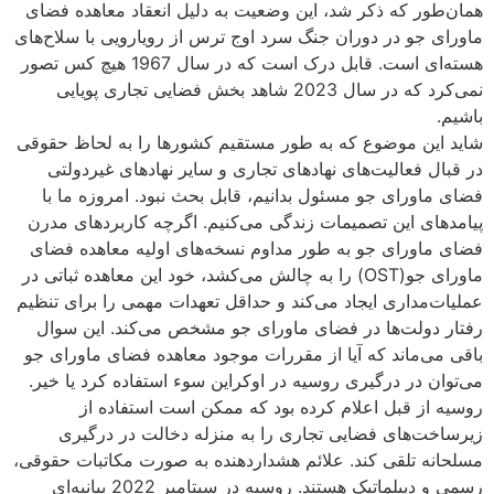
همان‌طور که ذکر شد، این وضعیت به دلیل انعقاد معاهده فضای
ماورای جو در دوران جنگ سرد اوج ترس از رویارویی با سلاح‌های
هسته‌ای است. قابل درک است که در سال 1967 هیچ‌ کس تصور
نمی‌کرد که در سال 2023 شاهد بخش فضایی تجاری پویایی
باشیم.
شاید این موضوع که به طور مستقیم کشورها را به لحاظ حقوقی
در قبال فعالیت‌های نهادهای تجاری و سایر نهادهای غیردولتی
فضای ماورای جو مسئول بدانیم، قابل بحث نبود. امروزه ما با
پیامدهای این تصمیمات زندگی می‌کنیم. اگرچه کاربردهای مدرن
فضای ماورای جو به طور مداوم نسخه‌های اولیه معاهده فضای
ماورای جو(OST) را به چالش می‌کشد، خود این معاهده ثباتی در
عملیات‌مداری ایجاد می‌کند و حداقل تعهدات مهمی را برای تنظیم
رفتار دولت‌‌ها در فضای ماورای جو مشخص می‌کند. این سوال
باقی می‌ماند که آیا از مقررات موجود معاهده فضای ماورای جو
می‌توان در درگیری روسیه در اوکراین سوء استفاده کرد یا خیر.
روسیه از قبل اعلام کرده بود که ممکن است استفاده از
زیرساخت‌های فضایی تجاری را به منزله دخالت در درگیری
مسلحانه تلقی کند. علائم هشداردهنده به صورت مکاتبات حقوقی،
رسمی و دیپلماتیک هستند. روسیه در سپتامبر 2022 بیانیه‌ای