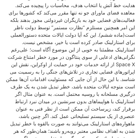
هدایت خط آتش یا انتخاب هدف، محاسبات را پیچیده می‌کند.
معاهده فضای ماورای جو نه تنها مقرر می‌کند که کشورها برای
فعالیت‌های فضایی خود به بازیگران غیردولتی مجوز بدهند بلکه
این امر همچنین مستلزم “نظارت مستمر” توسط دولت ناظر
است(ماده ششم). این که آیا دولت ایالات متحده دستورالعملی
برای استارلینک صادر کرده است یا خیر، مشخص نیست.
استارلینک مطمئنا به خوبی از این موضوع آگاه است؛ علی‌رغم
نگرانی‌های ادعایی از سوی پنتاگون در مورد خطر امتناع شرکت
Space X از ارائه خدمات خود در حمایت از اوکراین، نقش این
اپراتورهای فضایی تجاری در تلاش‌های جنگی را به رسمیت می
شناسد. با این حال از آن جایی که مسئولیت اقدامات آن‌ها ممکن
است متوجه ایالات متحده باشد، خطر تبدیل شدن به یک طرف
درگیری مسلحانه با روسیه محتمل است. به عنوان مثال اگر
استارلینک با هواپیماهای بدون سرنشین در میدان نبرد ارتباط
برقرار کند، زیرساخت آن ممکن است از نظر فنی به عنوان
عنصری از یک سیستم تسلیحاتی عمل کند. اگر چنین باشد،
ماهواره‌های استارلینک می‌توانند به صورت بالقوه با خطر تبدیل
شدن به اهداف نظامی معتبر روبه‌رو باشند؛ همان‌طور که هر