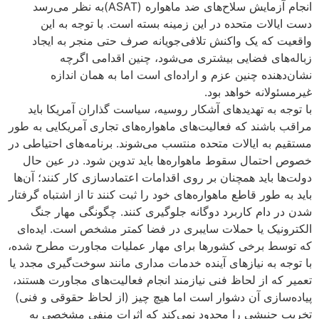
انجام آزمایش سلاح‌های ضد ماهواره (ASAT)به نظر می‌رسد
دست ایالات متحده در این زمینه بسته است. با توجه به این
واقعیت که یک واکنش تلافی‌جویانه صرف حتی منجر به ایجاد
زباله‌های فضایی بیشتری می‌شود، چنین اقدامی اگرچه
نشان‌دهنده چنین عزم و اراده‌ای است اما به همان اندازه
غیرمسئولانه خواهد بود.
با توجه به تهدیدهای آشکار روسیه، سیاست گذاران آمریکا باید
مراقب باشند که فعالیت‌های ماهواره‌های تجاری آمریکایی به طور
مستقیم به ایالات متحده منتسب می‌شوند. برنامه‌های احتیاطی در
خصوص احتمال سقوط ماهواره‌ها باید تدوین شود. در عین حال
دولت‌ها باید همچنان بر روی اقدامات اعتمادسازی کار کنند؛ آن‌ها
باید به طور قاطع ماهواره‌های خود را ثبت کنند تا از اشتباه گرفتار
شدن در دام کاربرد دوگانه جلوگیری کنند. چگونگی مهار جنگ
الکترونیک یا حملات سایبری در فضا کمتر مشخص است. ایده‌ای
که توسط برخی کشورها برای مهار عملیات مجاورت مطرح شده،
با توجه به نیازهای آینده خدمات مداری مانند سوخت‌گیری مجدد یا
تعمیر که از لحاظ فنی نیازمند انجام فعالیت‌های مجاورت هستند،
پیاده‌سازی آن دشوار است اما هیچ چیز (از لحاظ حقوقی و فنی)
تخریب جنبشی را محدود نمی‌کند که اثرات منفی مشخصی به