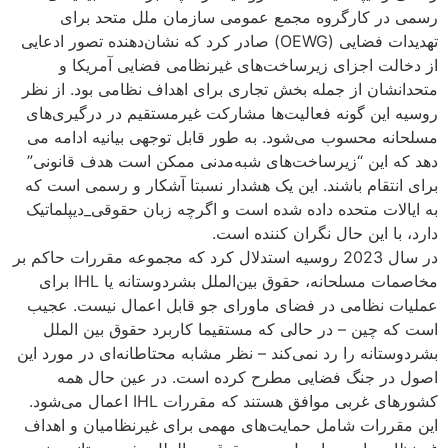
رسمی در کارگروه مجمع عمومی سازمان ملل متحد برای
تهدیدات فضایی (OEWG) صادر کرد که نشان‌دهنده تصور ادعایی
از دخالت اجزای زیرساخت‌های غیرنظامی فضایی آمریکا و
متحدانشان از جمله بخش تجاری برای اهداف نظامی بود. از نظر
روسیه این گونه فعالیت‌ها مشارکت غیرمستقیم در درگیری‌های
مسلحانه محسوب می‌شود. به طور قابل توجهی بیانیه ادامه می
دهد که این “زیرساخت‌های شبه‌مدنی ممکن است هدف قانونی”
برای انتقام باشند. این یک هشدار نسبتا آشکار و رسمی است که
به ایالات متحده داده شده است و اگرچه زبان حقوقی_دیپلماتیک
دارد، با این حال نگران‌ کننده است.
در سال 2023 روسیه استدلال کرد که مجموعه مقررات حاکم بر
مخاصمات مسلحانه، حقوق بین‌الملل بشردوستانه یا IHL برای
عملیات نظامی در فضای ماورای جو قابل اعمال نیست. عجیب
است که چین – در حالی که مستقیما کاربرد حقوق بین الملل
بشردوستانه را رد نمی‌کند – نظر مشابه محتاطانه‌ای در مورد این
اصول در جنگ فضایی مطرح کرده است. در عین حال همه
کشورهای غربی موافق هستند که مقررات IHL اعمال می‌شود.
این مقررات شامل حمایت‌های مهمی برای غیرنظامیان و اهداف