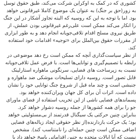
کشوری که در کمک به اوکراین شرکت می‌کند، طبق حقوق توسل
به زور(حق بر جنگ) به عنوان یک موضوع کاملا غیرقانونی خواهد
بود. اما با توجه به این که روسیه که البته تجاوز آشکار در این جنگ
را انکار می‌کند ممکن است علی‌رغم غیرقانونی بودن عملش، از
طریق نیروی مسلح اقدام تلافی‌جویانه انجام دهد و به طور ابزاری
از مقررات حقوق بین‌الملل برای «توجیه» اقدامات خود استفاده
کند.
از نظر سیاست‌گذاری آنچه که ممکن است رخ دهد موضوعی در
رابطه با تصمیم‌گیری و توانایی‌ها است. با فرض عمل تلافی‌جویانه
نسبت به زیرساخت‌ های فضایی، سرنگونی ماهواره استارلینک
قابل تصور است. روسیه دارای تسلیحات موشکی ضد ماهواره و
جنبشی است و چند ماه قبل از شروع جنگ توانایی خود را نشان
داده است. اثرات آن برای کل جهان ویران‌کننده خواهد بود.
پسماندهای فضایی ناشی از این تخریب استفاده از فضای ماورای
جو را برای همه کشورها از جمله روسیه دشوار خواهد کرد.
بنابراین چنین حرکتی یک سیگنال قدرتمند از بی‌مسئولیتی خواهد
بود؛ یک حرکت بازدارنده(از نظر حقوقی ایجاد زباله‌های فضایی
اضافی ممکن است چنین حمله‌ای را نامتناسب کند). مشخص
نیست که آیا ایالات متحده به چنین اقداماتی پاسخ خواهد داد یا