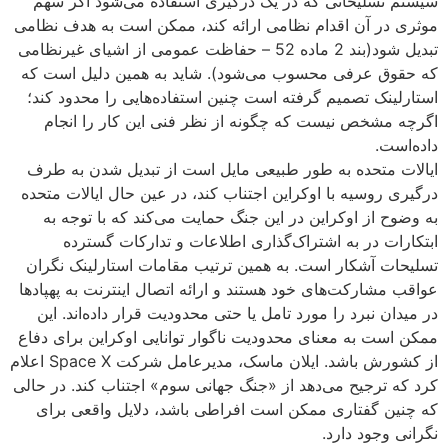
سیستم تسلیحاتی که در یک درگیری استفاده می‌شود اگر سهم
موثری در آن اقدام نظامی ارائه کند، ممکن است به هدف نظامی
تبدیل شود(بند 2 ماده 52 – حفاظت عمومی از اشیای غیرنظامی
که حقوق عرفی محسوب می‌شود). شاید به همین دلیل است که
استارلینک تصمیم گرفته است چنین استفاده‌هایی را محدود کند؛
اگرچه مشخص نیست که چگونه از نظر فنی این کار را انجام
داده‌است.
ایالات متحده به طور طبیعی مایل است از تبدیل شدن به طرف
درگیری روسیه با اوکراین اجتناب کند، در عین حال ایالات متحده
به وضوح از اوکراین در این جنگ حمایت می‌کند که با توجه به
ابتکارات در به اشتراک‌گذاری اطلاعات و تدارکات گسترده
تسلیحات آشکار است. به همین ترتیب مقامات استارلینک نگران
عواقب مشارکت‌های خود هستند و ارائه اتصال اینترنت به پهپادها
در میدان نبرد را مورد تامل یا حتی محدودیت قرار داده‌اند. این
ممکن است به معنای محدودیت ناگوار توانایی اوکراین برای دفاع
از کشورش باشد. ایلان ماسک، مدیرعامل شرکت Space X اعلام
کرد که ترجیح می‌دهد از «جنگ جهانی سوم» اجتناب کند. در حالی
که چنین گفتاری ممکن است افراطی باشد، دلایل واقعی برای
نگرانی وجود دارد.