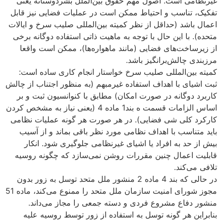
غیرنظامی است. اصول مهم حقوق بین‌الملل بشردوستانه یعنی
تفکیک، تناسب و احتیاط ممکن است در عملیات فضایی نیز قابل
اعمال باشد (حداقل از نظر کمیته بین‌المللی صلیب سرخ و ایالات
متحده). با این حال با توجه به ماهیت ذاتی استفاده دوگانه برخی
از زیرساخت‌های فضایی (مانند ماهواره‌ها)، ممکن است واقعا
مرزبندی چالش‌برانگیز باشد.
کمیته بین‌المللی صلیب سرخ خواستار انجام کاری ساده است:
ثبت اشیای با اهداف استفاده غیرمبهم (به منظور اجتناب از چالش
کاربرد دوگانه در صورت امکان) مطابق با کنوانسیون ثبت و بر
اساس الزامات قسمت ه بند1 ماده 4 (یعنی نیاز به مشخص کردن
کارکرد کلی شی فضایی). در هر صورت هر گونه عملیات نظامی
باید متناسب با اهداف نظامی مورد نظر باقی بماند و از آسیب
بیش از حد به افراد یا اشیای غیرنظامی جلوگیری شود. انکار
قابلیت اعمال چنین مقررات روشن نمی‌سازد که چگونه روسیه
تلافی می‌کند.
در حالی که بند 4 ماده 2 منشور ملل متحد توسل به زور بدون
مجوز شورای امنیت سازمان ملل متحد را ممنوع می‌کند، ماده 51
منشور دفاع مشروع فردی و دسته جمعی را مجاز می‌داند.
بنابراین هر گونه توسل به استفاده از زور توسط روسیه علیه