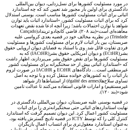
در مورد مسئولیت کشورها برای نسل‌زدایی، دیوان بین‌المللی
دادگستری برای اولین بار مجبور شد تعیین کند که چه استاندارد
اثباتی برای اثبات مسئولیت کشورها مناسب است. بوسنی استدلال
کرد که برای اثبات مسئولیت کشور، «استاندارد اثبات باید توازن
شواهد یا توازن احتمالات باشد؛ زیرا آنچه ادعا شده نقض تعهدات
معاهده‌ای است»(بند ۲۰۸). قاضی کانچادو ترینداد(Cançado
Trindade) در نظریه مخالف خود در قضیه بعدی کرواسی علیه
صربستان، بین بار اثبات لازم برای مسئولیت کشورها و مسئولیت
فردی تفاوت قائل شد. وی با استناد به فضایای دیوان اروپایی حقوق
بشر(ECtHR) و دیوان آمریکایی حقوق بشر(IACtHR) که به
مسئولیت کشورها برای نقض حقوق بشر می‌پردازند، اظهار داشت
که «استاندارد اثباتی بیش از حد سختگیرانه برای مسئولیت کشور
غیرمنطقی است… دادگاه‌های ECtHR و IACtHR در صورت لزوم
بار اثبات را به کشورهای خوانده منتقل کرده و با توجه به اصل
تساوی سلاح‌ها(égalité des armes) از استنباط‌ها (از شواهد
غیرمستقیم) و امارات قانونی استفاده می‌کنند تا عدالت تامین
شود»(بند ۱۲۰).
در قضیه بوسنی علیه صربستان، دیوان بین‌المللی دادگستری در
نهایت استانداردهای اثباتی حتی سختگیرانه‌تری را برای اثبات
مسئولیت کشور اعمال کرد. این دیوان تصمیم گرفت که استاندارد
کنترل کلی را که توسط ICTY در قضیه تادیچ گسترش یافته بود،
به‌عنوان استاندارد معقول‌تری برای انتساب اعمال بازیگران
غیردولتی به کشور خوانده به ‌کار نگیرد و به جای آن بر استاندارد