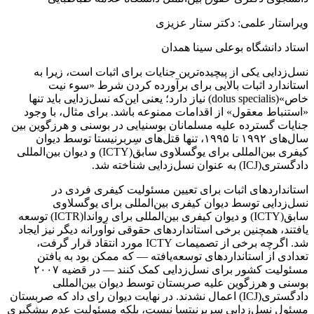
ویراستار علمی: دکتر ستار عزیزی
استاد دانشگاه بوعلی سینا همدان
نسل‌زدایی یکی از پیچیده‌ترین جنایات برای اثبات است، زیرا به
استاندارد اثبات بالایی برای برآورده کردن شرط «سوء‌ نیت
خاص»(dolus specialis) نیاز دارد؛ یعنی این‌که نسل‌زدایی باید تنها
«استنباط معقول» از اقدامات ممنوعه باشد. برای مثال، با وجود
جنایات گسترده علیه مسلمانان بوسنیایی در بوسنی و هرزگوین بین
سال‌های ۱۹۹۲ تا ۱۹۹۵، تنها قتل‌های سِربرنیستا توسط دیوان
کیفری بین‌المللی برای یوگسلاوی سابق(ICTY) و دیوان بین‌المللی
دادگستری(ICJ) به عنوان نسل‌زدایی شناخته شد.
استانداردهای اثبات برای تعیین مسئولیت کیفری فردی در
نسل‌زدایی توسط دیوان کیفری بین‌المللی برای یوگسلاوی
سابق(ICTY) و دیوان کیفری بین‌المللی برای رواندا(ICTR) توسعه
یافتند، همچنین برخی استانداردهای حقوقی نوآورانه دیگر نیز ایجاد
شد. اگرچه برخی از تصمیمات ICTY مورد انتقاد قرار گرفت،
تعدادی از استانداردهای توسعه‌یافته — که ممکن بود به یافتن
مسئولیت کشور برای نسل‌زدایی کمک کنند — در قضیه ۲۰۰۷
بوسنی و هرزگوین علیه صربستان توسط دیوان بین‌المللی
دادگستری(ICJ) اعمال نشدند. در نهایت دیوان رای داد که صربستان
مسئول نسل‌زدایی سربرنیتسا نیست، بلکه مسئولیت عدم پیشگیری