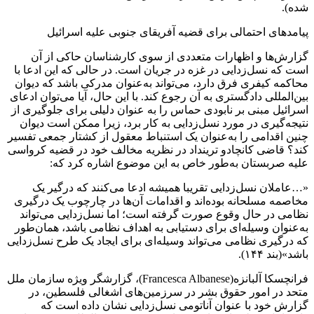
شده).
پیامدهای احتمالی برای قضیه آفریقای جنوبی علیه اسرائیل
گزارش‌ها و اظهارات متعددی از سوی کارشناسان حاکی از آن
است که نسل‌زدایی در غزه در جریان است. در حالی که این ادعا با
محاکمه کیفری فرق دارد، می‌تواند به‌عنوان مدرکی باشد که دیوان
بین‌المللی دادگستری به آن رجوع کند. با این حال، آیا می‌توان ادعای
اسرائیل مبنی بر نابودی حماس را به عنوان دلیلی برای جلوگیری از
نتیجه‌گیری در مورد نسل‌زدایی به کار برد، زیرا ممکن است دیوان
چنین اقدامی را به‌عنوان یک استنباط معقول از کشتار جمعی تفسیر
کند؟ قاضی کانچادو ترینداد در نظریه مخالف خود در قضیه کرواسی
علیه صربستان به‌طور خاص به این موضوع اشاره کرد که:
«…عاملان نسل‌زدایی تقریبا همیشه ادعا می‌کنند که درگیر یک
مخاصمه مسلحانه بوده‌اند و اقدامات آن‌ها در چارچوب یک درگیری
نظامی در حال وقوع صورت گرفته است؛ اما نسل‌زدایی می‌تواند
به‌عنوان وسیله‌ای برای دستیابی به اهداف نظامی باشد، همان‌طور
که درگیری نظامی می‌تواند وسیله‌ای برای ایجاد یک طرح نسل‌زدایی
باشد»(بند ۱۴۴).
فرانچسکا آلبانزه(Francesca Albanese)، گزارشگر ویژه سازمان ملل
متحد در امور حقوق بشر در سرزمین‌های اشغالی فلسطین، در
گزارش خود با عنوان آناتومی نسل‌زدایی نشان داده است که