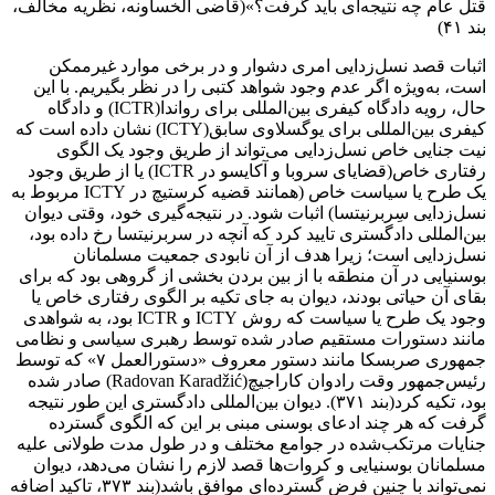
قتل عام چه نتیجه‌ای باید گرفت؟»(قاضی الخساونه، نظریه مخالف،
بند ۴۱)
اثبات قصد نسل‌زدایی امری دشوار و در برخی موارد غیرممکن
است، به‌ویژه اگر عدم وجود شواهد کتبی را در نظر بگیریم. با این
حال، رویه دادگاه کیفری بین‌المللی برای رواندا(ICTR) و دادگاه
کیفری بین‌المللی برای یوگسلاوی سابق(ICTY) نشان داده است که
نیت جنایی خاص نسل‌زدایی می‌تواند از طریق وجود یک الگوی
رفتاری خاص(قضایای سروبا و آکایسو در ICTR) یا از طریق وجود
یک طرح یا سیاست خاص (همانند قضیه کرستیچ در ICTY مربوط به
نسل‌زدایی سِربرنیتسا) اثبات شود. در نتیجه‌گیری خود، وقتی دیوان
بین‌المللی دادگستری تایید کرد که آنچه در سربرنیتسا رخ داده بود،
نسل‌زدایی است؛ زیرا هدف از آن نابودی جمعیت مسلمانان
بوسنیایی در آن منطقه با از بین بردن بخشی از گروهی بود که برای
بقای آن حیاتی بودند، دیوان به جای تکیه بر الگوی رفتاری خاص یا
وجود یک طرح یا سیاست که روش ICTY و ICTR بود، به شواهدی
مانند دستورات مستقیم صادر شده توسط رهبری سیاسی و نظامی
جمهوری صربسکا مانند دستور معروف «دستورالعمل ۷» که توسط
رئیس‌جمهور وقت رادوان کاراجیچ(Radovan Karadžić) صادر شده
بود، تکیه کرد(بند ۳۷۱). دیوان بین‌المللی دادگستری این طور نتیجه
گرفت که هر چند ادعای بوسنی مبنی بر این که الگوی گسترده
جنایات مرتکب‌شده در جوامع مختلف و در طول مدت طولانی علیه
مسلمانان بوسنیایی و کروات‌ها قصد لازم را نشان می‌دهد، دیوان
نمی‌تواند با چنین فرض گسترده‌ای موافق باشد(بند ۳۷۳، تاکید اضافه