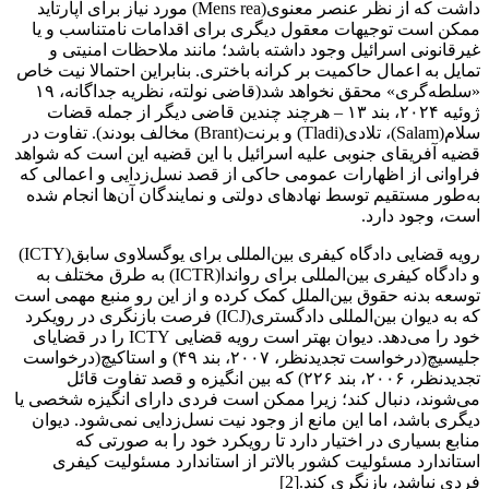
داشت که از نظر عنصر معنوی(Mens rea) مورد نیاز برای آپارتاید
ممکن است توجیهات معقول دیگری برای اقدامات نامتناسب و یا
غیرقانونی اسرائیل وجود داشته باشد؛ مانند ملاحظات امنیتی و
تمایل به اعمال حاکمیت بر کرانه باختری. بنابراین احتمالا نیت خاص
«سلطه‌گری» محقق نخواهد شد(قاضی نولته، نظریه جداگانه، ۱۹
ژوئیه ۲۰۲۴، بند ۱۳ – هرچند چندین قاضی دیگر از جمله قضات
سلام(Salam)، تلادی(Tladi) و برنت(Brant) مخالف بودند). تفاوت در
قضیه آفریقای جنوبی علیه اسرائیل با این قضیه این است که شواهد
فراوانی از اظهارات عمومی حاکی از قصد نسل‌زدایی و اعمالی که
به‌طور مستقیم توسط نهادهای دولتی و نمایندگان آن‌ها انجام شده
است، وجود دارد.
رویه قضایی دادگاه کیفری بین‌المللی برای یوگسلاوی سابق(ICTY)
و دادگاه کیفری بین‌المللی برای رواندا(ICTR) به طرق مختلف به
توسعه بدنه حقوق بین‌الملل کمک کرده و از این رو منبع مهمی است
که به دیوان بین‌المللی دادگستری(ICJ) فرصت بازنگری در رویکرد
خود را می‌دهد. دیوان بهتر است رویه قضایی ICTY را در قضایای
جلیسیچ(درخواست تجدیدنظر، ۲۰۰۷، بند ۴۹) و استاکیچ(درخواست
تجدیدنظر، ۲۰۰۶، بند ۲۲۶) که بین انگیزه و قصد تفاوت قائل
می‌شوند، دنبال کند؛ زیرا ممکن است فردی دارای انگیزه شخصی یا
دیگری باشد، اما این مانع از وجود نیت نسل‌زدایی نمی‌شود. دیوان
منابع بسیاری در اختیار دارد تا رویکرد خود را به صورتی که
استاندارد مسئولیت کشور بالاتر از استاندارد مسئولیت کیفری
فردی نباشد، بازنگری کند.[2]