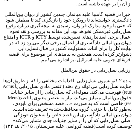
از آن را بر عهده داشته است.
اخیرا در قضیه گامبیا علیه میانمار، چندین کشور از دیوان بین‌المللی
دادگستری خواسته‌اند تا رویکرد خود را بازنگری کند تا مطمئن شود
که حتی با وجود مدارک فراوان، رسیدن به نتیجه‌گیری درباره وقوع
نسل‌زدایی غیرممکن نخواهد بود. این مقاله به بررسی و نقد نحوه
اعمال برخی استانداردهای تعیین‌شده توسط ICTY و ICTR و امتناع
دیوان بین‌المللی دادگستری از اعمال برخی دیگر می‌پردازد که در
نهایت کار را برای اثبات مسئولیت کشور در قبال نسل‌زدایی
دشوارتر کرده است. همچنین به پیامدهای این موضوع برای قضیه
آفریقای جنوبی علیه اسرائیل نیز اشاره می‌کنیم.
ارزیابی نسل‌زدایی در حقوق بین‌الملل
ماده ۲ کنوانسیون نسل‌زدایی، اقدامات مختلفی را که از طریق آن‌ها
جنایت نسل‌زدایی می تواند رخ دهند (عنصر مادی نسل‌زدایی یا Actus
reus) فهرست می‌کند. مقوله‌ای که نسل‌زدایی را از سایر جنایات
حقوق بین‌الملل متمایز می‌کند، نیاز به عنصر معنوی یا قصد(Mens
rea) خاصی است که به صورت «… قصد مشخص برای نابودی،
به‌طور کامل یا جزئی، گروه محافظت‌شده» تعریف شده است.
دیوان بین‌المللی دادگستری این قصد خاص را به‌عنوان «ویژگی
اصلی نسل‌زدایی که آن را از سایر جنایات جدی متمایز می‌کند»
توصیف کرده است(قضیه کرواسی علیه صربستان، ۲۰۱۵، بند ۱۳۲)