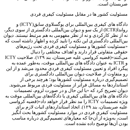
صربستان است.
مسئولیت کشور ها در مقابل مسئولیت کیفری فردی
دادگاه های کیفری بین‌المللی برای یوگسلاوی سابق(ICTY) و
رواندا(ICTR) از یک سو و دیوان بین‌المللی دادگستری از سوی دیگر،
نه از نظر کارکردی و نه از نظر مفهومی به هم مرتبط نیستند. دیوان
بین‌المللی دادگستری این نکته را تایید کرده و اظهار داشته است که
«مسئولیت کشورها و مسئولیت کیفری فردی تحت رژیم‌های
حقوقی متفاوتی قرار دارند و اهداف مختلفی را دنبال
می‌کنند»(قضیه کرواسی علیه صربستان، بند ۱۲۹). صلاحیت ICTY
و ICTR به عنوان دادگاه های بین‌المللی موقت، به‌طور عمده به
پیگرد افراد و تعیین مسئولیت کیفری فردی محدود می‌شد و از این
رو متفاوت از صلاحیت دیوان بین‌المللی دادگستری برای
تصمیم‌گیری درباره مسئولیت کشورها بود؛ هرچند برخی از
استانداردها به مسائل فراتر از مسئولیت فردی مربوط می‌شوند.
دیوان تصریح کرد که «با این حال و در صورت لزوم، تصمیمات
دادگاه های های بین‌المللی کیفری یا دادگاه‌های بین‌المللی موقت به
ویژه تصمیمات ICTY را مد نظر قرار خواهد داد»(قضیه کرواسی
علیه صربستان، بند ۱۲۹). اتخاذ استانداردهای اثبات لازم برای
مسئولیت کیفری فردی در موارد مسئولیت کشورها بحث ‌انگیز
است، به‌ویژه از آن‌جا که معیارهای تصمیم‌گیری درباره مناسب
بودن آن‌ها توضیح داده نشده است.