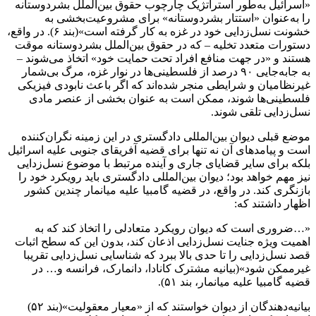
«اسرائیل به‌طور استراتژیک چارچوب حقوق بین‌الملل بشردوستانه
را به‌عنوان «استتار بشردوستانه» برای مشروعیت‌بخشی به
خشونت نسل‌زدایی خود در غزه به کار گرفته است»(بند ۶). در واقع،
دستورات متعدد تخلیه – که در حقوق بین‌الملل بشردوستانه موقت
هستند و «در جهت منافع افراد تحت حمایت خود» اتخاذ می‌شوند –
به جابه‌جایی ۹۰ درصد از فلسطینی‌ها در نوار غزه، مرگ بی‌شمار
غیرنظامیان و شرایطی منجر شده‌اند که اگر باعث نابودی فیزیکی
فلسطینی‌ها شوند، ممکن است به عنوان بخشی از عنصر مادی
نسل‌زدایی تلقی شوند.
موضع قبلی دیوان بین‌المللی دادگستری در این زمینه نگران‌کننده
است و پیامدهای آن نه تنها برای قضیه آفریقای جنوبی علیه اسرائیل
بلکه برای سایر قضایای جاری و آینده مرتبط با موضوع نسل‌زدایی
نیز مهم خواهد بود؛ دیوان بین‌المللی دادگستری باید رویکرد خود را
بازنگری کند. در واقع، در قضیه گامبیا علیه میانمار چندین کشور
اظهار داشتند که:
«…ضروری است که دیوان رویکرد متعادلی را اتخاذ کند که به
اهمیت ویژه جنایت نسل‌زدایی اذعان کند، بدون این که سطح اثبات
قصد نسل‌زدایی را تا حدی بالا ببرد که شناسایی نسل‌زدایی تقریبا
غیرممکن شود»(بیانیه مشترک کانادا، دانمارک، فرانسه و… در
قضیه گامبیا علیه میانمار، بند ۵۱).
بیانیه‌دهندگان از دیوان خواستند که از «معیار معقولیت»(بند ۵۲)