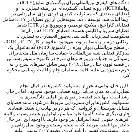
دادگاه های کیفری بین‌المللی برای یوگسلاوی سابق(ICTY) و
رواندا(ICTR) ، رویه قضایی گسترده‌ای در زمینه نسل‌زدایی و
قضایای متعددی که مسئولیت کیفری فردی برای نسل‌زدایی در
آن‌ها اثبات شد، توسعه دادند. نمونه‌هایی از این قضایا در ICTY شامل
قضایای کاراجیچ، ملادیچ، تولیمیر، و پوپوویچ و در ICTR شامل
قضایای سروبا و آکایسو هستند. قضایای ICTY که در آن‌ها
محکومیت نسل‌زدایی تایید شد، به‌طور انحصاری به نسل‌زدایی
ارتکابی در سِربرنیتسا مربوط می‌شود. علاوه بر کار ICTY و ICTR،
در سطح بین‌المللی دیوان‌ ویژه در کامبوج(ECCC) که به‌عنوان یک
سازکار قضایی شبه‌ بین‌المللی با حمایت سازمان ملل متحد برای
رسیدگی به جنایات رژیم خمرهای سرخ در کامبوج تاسیس شد، نیز
در قضیه نوون چئا در سال ۲۰۱۸ رهبر سابق خمرهای سرخ را به
جرم نسل‌زدایی علیه اقلیت مسلمان چام و اقلیت ویتنامی محکوم
کرد.
با این حال، وقتی سخن از مسئولیت کشورها در قبال انجام
نسل‌زدایی به میان می‌آید، رویه قضایی موجود محدود ، اما در حال
رشد است. تنها چند قضیه در دیوان بین‌المللی دادگستری به
مسئولیت کشورها برای نسل‌زدایی مربوط می‌شود، مانند قضایای
متقابل صربستان و کرواسی که هر دو در نهایت رد شدند. قضایای
جاری دیگری مانند گامبیا علیه میانمار، اوکراین علیه روسیه، و البته
آفریقای جنوبی علیه اسرائیل نیز وجود دارند. با اوجود این ، در حال
حاضر تنها قضیه مرتبط که به نتیجه رسیده و وجود نسل‌زدایی و
نوعی مسئولیت کشور را تایید کرده، قضیه ۲۰۰۷ بوسنی علیه