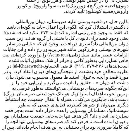
نسل‌زدایی را در چندین شهر بوسنی و هرزگوین از جمله
دوبوی(قضیه جورگیچ)، زوورنیک(قضیه سوکولوویچ)، و کوتور
واروش(قضیه کوشلیچ) تایید کردند.
با این حال، در قضیه بوسنی علیه صربستان، دیوان بین‌المللی
دادگستری استدلال کرد که الگوی این اعمال «باید به گونه‌ای باشد
که فقط به وجود چنین نیتی اشاره کند»(بند ۳۷۳، تاکید اضافه شده)؛
یعنی وجود قصد برای نابودی کل یا بخشی از گروه هدف. زین سبب
دیوان بین‌المللی دادگستری دریافت با وجود آن که جنایاتی در سایر
شهرهای بوسنی و هرزگوین مانند شهر پرییدور رخ داده و این جنایات
الزامات عنصر مادی نسل‌زدایی(Actus reus) را برآورده کرده‌اند، نیت
خاص نسل‌زدایی به‌طور کافی و فراتر از شک معقول اثبات نشده
است(بندهای ۲۷۶-۲۷۷، ۳۱۹). قاضی الخساونه(al-Khasawneh) در
نظریه مخالف خود به‌شدت از نتیجه‌گیری‌های دیوان انتقاد کرد. او در
مورد قصد و آنچه به‌عنوان استنباط معقول محسوب می‌شود، بیان
داشت که دیوان «…حقایق را نادیده می‌گیرد و ارزیابی خود را از
این‌که چگونه صرب‌های بوسنیایی می‌توانستند به‌طور فرضی به
بهترین نحو به اهداف استراتژیک هولناک خود [یعنی صربستان بزرگ]
دست یابند، جایگزین می‌کند… همراه با انتقال جمعیت، چه استنباط
دیگری می‌توان از شواهد گسترده قتل‌های جمعی که به‌طور
سیستماتیک مسلمانان بوسنیایی را هدف قرار داده است به‌جز قصد
نسل‌زدایی انجام داد؟ اگر هدف تنها جابه‌جایی جمعیت مسلمانان بود
و دیوان آماده است تا فرض کند که صرب‌های بوسنیایی تنها آنچه را
که کاملا ضروری بود برای دستیابی به این هدف انجام داده‌اند، پس از