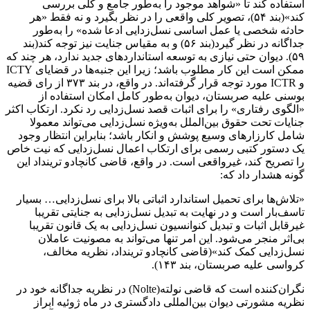
استفاده کند تا «شواهد موجود را به‌طور جامع و کلی بررسی
کند»(بند ۵۴)، تصویر کلی واقعی را در نظر بگیرد و نه فقط «هر
حادثه شخصی یا عمل اساسی نسل‌زدایی ادعا شده» را به‌طور
جداگانه در نظر گیرد(بند ۵۶) و به مقیاس جنایت نیز توجه کند(بند
۵۹). دیوان حتی نیازی به توسعه استانداردهای جدید ندارد، هر چند که
ممکن است این کار مطلوب باشد؛ زیرا این جنبه‌ها در قضایای ICTY
و ICTR مورد توجه قرار گرفته‌اند. در واقع، در بند ۳۷۳ از رای قضیه
بوسنی علیه صربستان، دیوان به‌طور کامل امکان استفاده از
«الگوی رفتاری» را برای اثبات قصد نسل‌زدایی رد نکرد. ارتکاب اکثر
جنایات تحت حقوق بین‌الملل به‌ویژه نسل‌زدایی می‌تواند معمولا
شامل کارزار‌های وسیع پوشش و انکار باشد؛ بنابراین انتظار وجود
یک دستور کتبی رسمی برای ارتکاب اعمال نسل‌زدایی که نیت خاص
را تصریح کند، غیرواقعی است. در واقع، قاضی کانچادو ترینداد این
گونه هشدار داد که:
«تلاش‌ها برای تحمیل استاندارد اثباتی بالا برای نسل‌زدایی… بسیار
تاسف‌بار است و در نهایت به تبدیل نسل‌زدایی به جنایتی تقریبا
غیرقابل اثبات و تبدیل کنوانسیون نسل‌زدایی به یک قانون تقریبا
بی‌اثر منجر می‌شود. این امر تنها می‌تواند به مصونیت عاملان
نسل‌زدایی کمک کند»(قاضی کانچادو ترینداد، نظریه مخالف،
کرواسی علیه صربستان، بند ۱۴۳).
نگران‌کننده است که قاضی نولته(Nolte) در نظریه جداگانه خود در
نظریه مشورتی دیوان بین‌المللی دادگستری در ماه ژوئیه ابراز