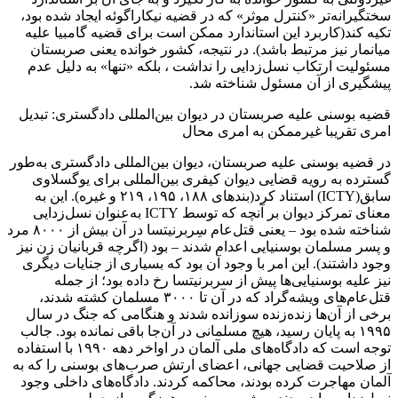
سختگیرانه‌تر «کنترل موثر» که در قضیه نیکاراگوئه ایجاد شده بود،
تکیه کند(کاربرد این استاندارد ممکن است برای قضیه گامبیا علیه
میانمار نیز مرتبط باشد). در نتیجه، کشور خوانده یعنی صربستان
مسئولیت ارتکاب نسل‌زدایی را نداشت ، بلکه «تنها» به دلیل عدم
پیشگیری از آن مسئول شناخته شد.
قضیه بوسنی علیه صربستان در دیوان بین‌المللی دادگستری: تبدیل
امری تقریبا غیرممکن به امری محال
در قضیه بوسنی علیه صربستان، دیوان بین‌المللی دادگستری به‌طور
گسترده به رویه قضایی دیوان کیفری بین‌المللی برای یوگسلاوی
سابق(ICTY) استناد کرد(بندهای ۱۸۸، ۱۹۵، ۲۱۹ و غیره). این به
معنای تمرکز دیوان بر آنچه که توسط ICTY به‌عنوان نسل‌زدایی
شناخته شده بود – یعنی قتل‌عام سِربرنیتسا در آن بیش از ۸۰۰۰ مرد
و پسر مسلمان بوسنیایی اعدام شدند – بود (اگرچه قربانیان زن نیز
وجود داشتند). این امر با وجود آن بود که بسیاری از جنایات دیگری
نیز علیه بوسنیایی‌ها پیش از سربرنیتسا رخ داده بود؛ از جمله
قتل‌عام‌های ویشه‌گراد که در آن تا ۳۰۰۰ مسلمان کشته شدند،
برخی از آن‌ها زنده‌زنده سوزانده شدند و هنگامی که جنگ در سال
۱۹۹۵ به پایان رسید، هیچ مسلمانی در آن‌جا باقی نمانده بود. جالب
توجه است که دادگاه‌های ملی آلمان در اواخر دهه ۱۹۹۰ با استفاده
از صلاحیت قضایی جهانی، اعضای ارتش صرب‌های بوسنی را که به
آلمان مهاجرت کرده بودند، محاکمه کردند. دادگاه‌های داخلی وجود