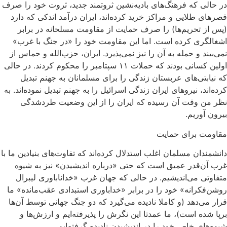
در حالی ‌که فرهنگ‌های بادیه‌نشین ثروتمند جدید، ثروت خود را صرف
قصرهای طلایی و مراکز خرید کرده‌اند، ایران درآمد اندکی که دارد
(پس از تحریم‌ها) را صرف حمایت از مقاومت مسلحانه در برابر
اشغالگری کرده است. اما این مقاومت خود را «در جنگ با غرب»
نمی‌بیند و حمله به آن را نیز نمی‌پذیرد. ایران، حزب‌الله و حماس از
اولین کسانی بودند که حملات ۱۱ سپتامبر را محکوم کردند. در حالی
‌که نیابتی‌های عربستان زندگی را برای مسلمانان به جهنم تبدیل
کرده‌اند، نیروهای ایران زندگی اسرائیل را به جهنم تبدیل نموده‌اند. به
نظر من وقت آن رسیده که ایران را از این وضعیت طردشدگی
بیرون آوریم.
مقاومت برای حمایت
دانشمندان مسلمان اغلب استدلال کرده‌اند که تفاوت‌های بنیادین ما با
غرب آن‌قدر عمیق است که حتی «درباره‌ اندیشیدن» نیز به شیوه‌
متفاوتی می‌اندیشیم. در حالی ‌که جهان غرب «خداناباوری لیبرال
روشن‌فکرانه‌» خود را در برابر «خداباوری استبدادی عقب‌مانده‌» ما
قرار می‌دهد (و کاملا نادیده می‌گیرد که دو جنگ جهانی توسط آن‌ها
برپا شده است)، ما عمدتا این نگرش را پذیرفته‌ایم و ارزش‌ها و
شیوه‌های خاص خود را در اندیشیدن نادیده گرفته‌ایم.