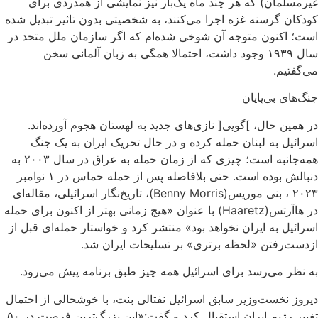
غیرمسلمان) که هر چند ماه یک‌بار نیز نمایشی از همدردی برای
کودکان گرسنه غزه اجرا می‌کنند، به شخصیتی بدون تاثیر تبدیل شده
است؛ اکنون متوجه آن شوخی شده‌ام که اگر سازمان ملل متحد در
سال ۱۹۳۹ وجود داشت، احتمالا همگی به زبان آلمانی سخن
می‌گفتیم.
جنگ‌های بی‌پایان
در همین حال، ]گویی[ نازی‌های جدید به لهستان هجوم آورده‌اند.
اسرائیل به لبنان حمله کرده و در حال تحریک ایران به یک جنگ
همه‌جانبه است؛ چیزی که از زمان حمله به عراق در سال ۲۰۰۳ به
دنبالش بوده است. حتی بلافاصله پس از حمله حماس در ۱ نوامبر
۲۰۲۳ ، بنی موریس(Benny Morris)، تاریخ‌نگار اسرائیلی، مقاله‌ای
در هاآرتس(Haaretz) با عنوان «هیچ زمانی بهتر از اکنون برای حمله
اسرائیل به ایران نخواهد بود» منتشر کرد و خواستار حمله‌ای قبل از
ازدست‌رفتن «لحظه برتری» بر تسلیحات ایران شد.
به نظر می‌رسد برای اسرائیل همه چیز طبق برنامه پیش می‌رود.
دیروز نخست‌وزیر سابق اسرائیل نفتالی بنت، با خوشحالی از احتمال
تغییر رژیم ایران استقبال کرد و گفت:«این بزرگ‌ترین فرصت در ۵۰