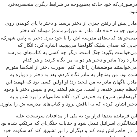
درصورتی‌که خود حادثه به‌هیچ‌وجه در شرایط دیگری منحصربه‌فرد
نبود.
مادر پیش از رفتن چیزی از دختر پرسید و دختر با پای کوبیدن روی
زمین جواب «نه» داد. مادر به من(فرمانده) فهماند که دختر
نمی‌خواهد کتاب‌های مدرسه اش را با خود ببرد. دختر به پایین شهرک،
جایی که صدای شلیک گلوله‌ها می‌پیچید، اشاره کرد؛ انگار که
می‌خواست بگوید: جنگ است، دیگر چه کسی به کتاب‌های مدرسه
نیاز دارد؟ مادر و دختر هر دو به من نگاه کردند و هر کدام
می‌خواستند موضعشان را تایید کنم. صورت دختر از اشک‌ها متورم
شده بود. من به‌ناچار به مادر نگاه کردم، بعد به دختر و دوباره به
مادر. ناگهان مادر به من لبخند زد؛ او اولین کسی بود که فهمید این
لحظه چقدر خنده‌دار است. من هم لبخند زدم و سپس دختر با وجود
گریه‌هایش شروع به خندیدن کرد. کلاه‌ نظامی‌ام را برداشتم و به
دختر اشاره کردم که به اتاقش برود و کتاب‌های مدرسه‌اش را بیاورد.
این فرمانده بعدها قرار بود به یکی از مدافعان سرسخت علیه
اشغالگری اسرائیل تبدیل شود و جنایات جنگی‌ای که مرتکب شده بود
را در خاطراتش ثبت کند و دیگران را نیز تشویق کند که سکوت خود