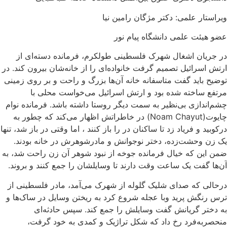
ویراستار علمی: دکتر مژگان رامین نیا
عضو هیئت علمی دانشگاه پیام نور
در جریان اشغال شهرک فلسطینی طولکرم، فرمانده‌ دسته‌ای از
ارتش اسرائیل تصمیم گرفت خانواده‌ای را از خانه‌شان بیرون کند. در
توضیح باید گفت متاسفانه خانه‌‌ آن‌ها بزرگ و راحت و بر روی زمینی
مرتفع ساخته شده بود و ارتش اسرائیل می‌خواست محلی با
چشم‌اندازی بی‌نظیر به سمت دیگر روستا داشته باشد. فرمانده نوام
چایوت(Noam Chayut) در خاطراتش اظهار می‌کند که چطور به
درکوبید و فریاد زد تا ساکنان در را باز کنند ، اما وقتی در باز شد، تنها
یک زن وحشت‌زده، دختر نوجوانش و مادرشوهرش در خانه بودند.
ضمن این که خیال فرمانده جوخه از نبود شوهر آن زن راحت شد، به
آن‌ها گفت یک ساعت وقت دارند تا وسایلشان را جمع کنند و بروند.
درحالی ‌که صدای شلیک گلوله از شهرک می‌آمد، مادر فلسطینی از
ترس رنگش پرید وبا عجله شروع کرد به ریختن وسایل در ساک‌ها و
به دختر گریانش گفت وسایلش را جمع کند. سپس حادثه‌ای
منحصربه‌فرد رخ داد که شکل تراژیک و کمدی به خود گرفت،