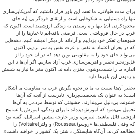
برای مدت طولانی، ما تحت این باور قرار داشتیم که آمریکایی‌سازی
تنها راه دستیابی به شکوفایی است و ارتقای فردگرایی (به‌ جای
محدودکردن آن) تنها راه رسیدن به زندگی‌ ارزشمند است. اکنون که
غرب در حال فروپاشی است، فرصتی یافته‌ایم تا غبارها را از
شیوه‌های تفکر خود بزداییم و آزادانه بار دیگر اندیشه کنیم. دهه‌هایی
که در بحران اعتماد به ‌نفس و عزت ‌نفس به سر بردیم، اکنون
می‌تواند جای خود را به مقاومتی نوین دهد که در آن خود را از
غل‌وزنجیر تحقیر و اهریمن‌سازی غرب آزاد سازیم. اگر آن‌ها تا این
اندازه ما را شست‌وشوی مغزی داده‌اند. اکنون مغز ما نیاز به شستن
و زدودن این باورها دارد.
تحقیر آن‌ها نسبت به ما در نحوه‌ نگرش غرب به مقاومت ما آشکار
است؛ به ‌عنوان یک شخصیت‌پردازی نادرست از آنچه که آن‌ها
خشونت بی‌دلیل می‌پندارند، خشونتی که توسط مردمی به آن‌ها
تحمیل می‌شود که آموزش‌دیده‌اند تا برای زندگی، آموزش یا تسامح
ارزشی قائل نباشند. لیبرمن، وزیر خارجه پیشین اسرائیل، گفته بود
که وقتی فلسطینی‌ها «روسو(Rousseau) و ولتر(Voltaire) را
مطالعه کردند، آن‌گاه شایستگی داشتن یک کشور را خواهند داشت».