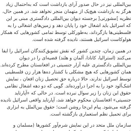
بین‌المللی نیز در حال صدور آرای بازداشت است که به‌احتمال زیاد
هرگز به بازداشت هیچ‌یک از متهمان منجر نخواهد شد. در همین حال،
نظریه ]مشورتی[ برجسته دیوان بین‌المللی دادگستری مبنی بر این
که اسرائیل باید اشغال خود را پایان دهد و زمین‌های اشغالی را به
فلسطینی‌ها بازگرداند، به‌طورکلی توسط تمامی کشورهایی که همکار
هولوکاست اسرائیل هستند، نادیده گرفته شده است.
در همین زمان، چندین کشور که نقش تشویق‌کنندگان اسرائیل را ایفا
می‌کنند (استرالیا، کانادا، آلمان و هلند) قضیه‌ای را در دیوان
بین‌المللی دادگستری علیه آزار جنسیتی در افغانستان مطرح کرده‌اند.
همان کشورهایی که هیچ مشکلی با کشتار ده‌ها هزار زن فلسطینی
توسط اسرائیل ندارند، حالا درباره حق تحصیل زنان افغان ، نمایش
اشک‌آلود خود را به اجرا درآورده‌اند. گویی که دو دهه اشغال نظامی
حقوق این زنان را زیر سوال نبرده است. در حالی ‌که «آپارتاید
جنسیتی» افغانستان محکوم خواهد شد، آپارتاید واقعی اسرائیل نادیده
گرفته می‌شود. پیام این‌جا روشن است؛ حقوق بین‌الملل به ابزاری
برای تحمیل نظم استعماری بازگشته است.
سازمان ملل متحد در این نمایش شرم‌آور کشورها (مسلمان و