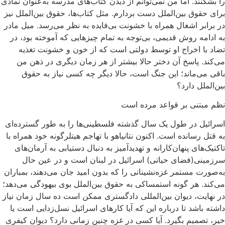
را بشکنند. اما من نمی‌توانم از دیدن کتاب‌های مدرسه به‌عنوان نمادی
برای حقوق بین‌الملل دست بردارم. مثل کتاب‌ها، حقوق بین‌الملل نیز
در برابر اشغال همراه با خشونت بی‌فایده به نظر می‌رسد. میل مادر
به ادامه روش قدیمی، بی‌توجه به تمام چیزهایی که آموخته بود، در
تضاد با اخراج او توسط دولتی است که از خون و خشونت تغذیه
می‌کند. پاسخ آن دختر حالا بیشتر از هر زمان دیگری در ذهن من
باقی می‌ماند؛ این جنگ است، حالا دیگر چه کسی نیاز به حقوق
بین‌الملل دارد؟
نظم مبتنی بر قواعد مرده‌ است
اسرائیل در طول یک سال گذشته فلسطینی‌ها را به طور گسترده‌ای
به قتل رسانده است. اکنون نتانیاهو با تهاجم هیتلرگونه خود همراه با
تاکتیک‌های پنهان‌کارانه و تهدید‌آمیز به دنبال دستیابی به آرمان‌های
سرزمینی(فضای حیاتی) اسرائیل در لبنان است و در عین‌ حال
به‌صورت مستمر غزه‌نشینانی را که بدون امید جان می‌دهند، بمباران
می‌کند. هر گونه استمساکی به حقوق بین‌الملل بوی بیهودگی می‌دهد؛
در نهایت، دیوان بین‌المللی دادگستری ممکن است ده سال زمان نیاز
داشته باشد تا درباره این که آیا کارهای اسرائیل نسل‌زدایی است یا
خیر، تصمیم بگیرد. آیا کسی در غزه چنین زمانی دارد؟ دیوان کیفری