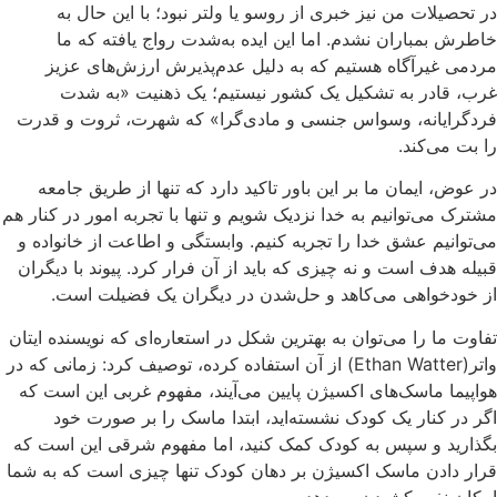
در تحصیلات من نیز خبری از روسو یا ولتر نبود؛ با این‌ حال به
خاطرش بمباران نشدم. اما این ایده به‌شدت رواج یافته که ما
مردمی غیرآگاه هستیم که به دلیل عدم‌پذیرش ارزش‌های عزیز
غرب، قادر به تشکیل یک کشور نیستیم؛ یک ذهنیت «به ‌شدت
فردگرایانه، وسواس جنسی و مادی‌گرا» که شهرت، ثروت و قدرت
را بت می‌کند.
در عوض، ایمان ما بر این باور تاکید دارد که تنها از طریق جامعه
مشترک می‌توانیم به خدا نزدیک شویم و تنها با تجربه‌ امور در کنار هم
می‌توانیم عشق خدا را تجربه کنیم. وابستگی و اطاعت از خانواده و
قبیله هدف است و نه چیزی که باید از آن فرار کرد. پیوند با دیگران
از خودخواهی می‌کاهد و حل‌شدن در دیگران یک فضیلت است.
تفاوت ما را می‌توان به بهترین شکل در استعاره‌ای که نویسنده‌ ایتان
واتر(Ethan Watter) از آن استفاده کرده، توصیف کرد: زمانی که در
هواپیما ماسک‌های اکسیژن پایین می‌آیند، مفهوم غربی این است که
اگر در کنار یک کودک نشسته‌اید، ابتدا ماسک را بر صورت خود
بگذارید و سپس به کودک کمک کنید، اما مفهوم شرقی این است که
قرار دادن ماسک اکسیژن بر دهان کودک تنها چیزی است که به شما
امکان نفس‌کشیدن می‌دهد.