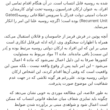
شده به روسیه قابل انتساب است. در آن هنگام اقدام تمامی این
افراد، به عنوان ارکان فدراسیون روسیه-تحت لوای کارمندان
خدمات امنیتی دولت فدرال یا سرویس اطلاعاتی روسیه(Gated
Recurrent Unit) بوده است؛ اگرچه روسیه علنا این امر را انکار
می‌نماید.
آنچه پوتین در فرش قرمز از جاسوسان و قاتلان استقبال می‌کند،
همراه با اظهارات سخنگوی وی، ارائه ادله غیرقابل انکاری است
مبنی بر این که این افراد به ارکان دولتی روسیه مرتبط بوده و ]در
این سمت[ باقی مانده‌اند. ماده 11 مواد مربوط به مسئولیت
کشورها صرفا به این دلیل اعمال نمی‌شود که ماده 4 اعمال
می‌شود – این امر تایید پس از وقوع واقعه نیست ، بلکه مبین این
واقعیت است که وقتی آن‌ها اقدام کردند، این اشخاص ارکان
دولتی روسیه بودند، علی‌رغم هر گونه تلاشی که در جهت عدم
شفافیت این موضوع صورت پذیرفت.
به طور خلاصه، این مطالعه موردی به خوبی نشان می‌دهد که
چگونه باید تمایزی شفاف میان ضابطه قانونی انتساب که ممکن
است اعمال شود و شواهدی مبنی بر برآورده شدن ضوابط