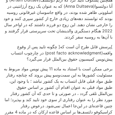
آنا دولتسوا(Anna Dultseva) که به عنوان یک زوج آرژانتینی در
اسلوونی ظاهر شده بودند، در واقع جاسوسان غیرقانونی روسیه
بودند که توانستند دهه‌های زیادی خارج از کشور سپری کنند و خود
را خارجی نشان دهند. این زوج دو فرزند داشتند که در اواخر سال
2022 هنگام دستگیری والدینشان تحت سرپرستی قرار گرفتند و
با آن‌ها به روسیه سفر کردند.
]پرسش قابل طرح آن است که[ چگونه تایید پس از وقوع
واقعه(post facto acknowledgment) در چارچوب انتساب
پیش‌نویس کمیسیون حقوق بین‌الملل قرار می‌گیرد؟
برخی ممکن است با استناد به ماده 11 پیش نویس مواد مربوط به
مسئولیت کشورها به این سمت‌وسو پیش بروند که چنانچه رفتار
طبق مواد قبلی قابل انتساب به یک کشور نباشد ؛ با وجود این،
طبق مواد قبلی به عنوان اقدام آن کشور بر اساس حقوق
بین‌الملل تلقی گردد ، در صورتی و تا حدی که آن کشور رفتار
مورد نظر را به عنوان رفتاری از سوی خود تایید کند و بپذیرد؛ اما
چنین قاعده‌ای در این‌جا اعمال نمی‌شود. درعوض رفتار
کراسیکوفو دلتسف‌ها بر اساس قاعده ارکان که در ماده 4 مقرر