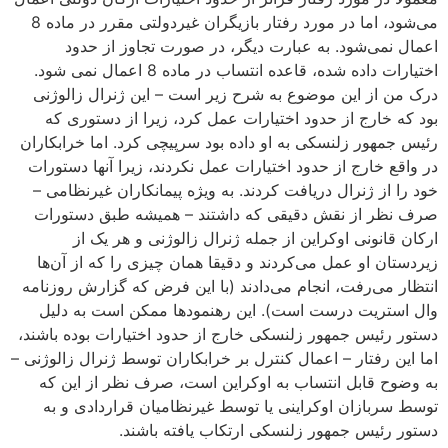
می‌شود، اما در مورد رفتار بازیگران غیردولتی مقرر در ماده 8
اعمال نمی‌شود. به عبارت دیگر، در صورت تجاوز از حدود
اختیارات داده شده، قاعده انتساب در ماده 8 اعمال نمی شود.
درک من از این موضوع به شرح زیر است – این ژنرال زالوژنی
بود که خارج از حدود اختیارات عمل کرد، زیرا از دستوری که
رئیس جمهور زلنسکی به او داده بود سرپیچی کرد. اما خرابکاران
در واقع خارج از حدود اختیارات عمل نکردند، زیرا آنها دستورات
خود را از ژنرال دریافت کردند. به ویژه پیمانکاران غیرنظامی –
صرف نظر از نقش دقیقی که داشتند – همیشه طبق دستورات
ارکان قانونی اوکراین از جمله ژنرال زالوژنی و هر یک از
زیردستان او عمل می‌کردند و دقیقا همان چیزی را که از آن‌ها
انتظار می‌رفت، انجام می‌دادند (با این فرض که گزارش روزنامه
وال استریت درست است). این رهنمودها ممکن است به دلیل
دستور رئیس جمهور زلنسکی خارج از حدود اختیارات بوده باشند،
اما این رفتار – اعمال کنترل بر خرابکاران توسط ژنرال زالوژنی –
به وضوح قابل انتساب به اوکراین است، صرف نظر از این که
توسط سربازان اوکراینی یا توسط غیرنظامیان قراردادی و به
دستور رئیس جمهور زلنسکی ارتکاب یافته باشند.