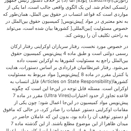
زلنسکی انجام شد. این یک الگوی واقعی جالب است، اما یکی از
مواردی است که قواعد انتساب در حقوق بین الملل، همان‌طور که
به نحو معتبری در مواد ]پیش‌نویس[ کمیسیون حقوق بین‌الملل در
خصوص مسئولیت ]بین‌المللی[ کشورها بیان شده است، می‌تواند
به راحتی تکلیف آن را روشن کند.
در خصوص مورد نخست، رفتار سربازان اوکراینی رفتار ارکان
رسمی دولتی است و طبق ماده 4 پیش‌نویس کمیسیون حقوق
بین‌الملل راجع به مسئولیت کشورها به اوکراین نسبت داده
می‌شود. رفتار غیرنظامیان قراردادی بر اساس دستورات، هدایت
یا کنترل مقرر در ماده 8 ]پیش‌نویس[ مواد مربوط به مسئولیت
کشورها(Articles on State Responsibility) قابل انتساب به
اوکراین است. مسئله قابل توجه در این‌جا این است که چگونه
قاعده تجاوز از حدود اختیارات(Ultra Vires) مقرر در ماده 7
پیش‌نویس مواد کمیسیون در این‌جا اعمال شود؛ چون یکی از
مقامات اوکراینی دستور عملیات را صادر کرد، در حالی که مافوق
او دستور توقف آن را داده بود، بدون این که عاملان حاضر در
میدان ظاهرا از این موضوع مطلع باشند. از این گذشته ماده 7
معمولا در مورد رفتار فراتر از حدود اختیارات ارکان دولتی اعمال