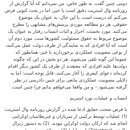
دومی چنین گفت. به طور خاص، من نمی‌دانم که آیا گزارش از
روزنامه وال استریت دقیق است یا خیر، اما در بحث کنونی فرض
می‌کنم که درست است. با این حال، به عنوان یک موضوع
حقوقی، هر دو مطالعه موردی پرسش‌های مشابهی را مطرح
می‌کنند. مورد نخست، احراز و اثبات انتساب رفتار به عنوان یک
موضوع مربوط به حقوق مسئولیت کشورها ست. مورد دوم آن
است که آیا افرادی که به نمایندگی از طرف دولت عمل می‌کنند،
از نوعی مصونیت عملکردی برخوردارند یا خیر، همانطور که
عموما این گونه تلقی می‌شوند. هر دو بخش در این که چگونه
دولت‌ها علیه افرادی که معتقدند از طرف یک کشور دیگر اقدام
کرده‌اند دعوای کیفری را آغاز می‌کنند، قابل توجه است؛ اما به
دلایلی مصونیت عملکردی مانعی برای چنین دادرسی در نظر
گرفته نمی‌شود – و من واقعا می‌خواهم بدانم چرا چنین است.
انتساب و عملیات نورد استریم
با فرض صحت حقایق ادعا شده در گزارش روزنامه وال استریت:
(1) عملیات توسط ترکیبی از سربازان و غیرنظامیان اوکراینی
انجام شد که ارکان دولت اوکراین نبودند. (2) به دستور ژنرال
زالوژنی(Zaluzhnyi) ]بوده[ اما (3) بر خلاف دستور رئیس جمهور