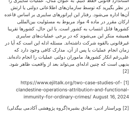
استاندارد قانونی حفظ کنیم. به عنوان مثال، عملیات سایبری را
در نظر بگیرید که توسط سازمان‌های اطلاعاتی دولتی یا ارتش
آن‌ها اداره می‌شود. رفتار این اپراتورهای سایبری بر اساس قاعده
ارکان مقرر در ماده 4 مواد مربوط به مسئولیت بین‌المللی
کشورها قابل انتساب به کشور است. با این حال، کشورها تقریبا
همیشه منکر این می‌شوند که در برخی عملیات‌های سایبری
غیرقانونی بالقوه شرکت داشته‌اند. مسئله ادله این است که آیا در
زمان انجام عملیات یا پس از آن، مدارک کافی وجود دارد که
علی‌رغم انکار کشورها، ماموران دولتی عملیات را انجام داده‌اند.
بدیهی است که چنین ادله‌ای می‌تواند بعد از واقعیت ظاهر شود.
[2]
[1] https://www.ejiltalk.org/two-case-studies-of-
clandestine-operations-attribution-and-functional-
immunity-for-ordinary-crimes/ August 16, 2024
[2] ویراستار ادبی: صادق بشیره(گروه پژوهشی آکادمی بیگدلی)