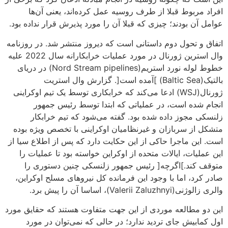
افراد مربوط قبلا از طرف روسیه عمل کرده‌اند، یعنی آن‌ها
عوامل آن بودند؛ چیزی که قبلا آن را مورد پذیرش قرار نداده بود.
اتفاق و تحول دوم داستانی است که دیروز منتشر شد. در روزنامه
وال استرین ژورنال در مورد عملیات خرابکارانه سال 2022 علیه
خطوط لوله نورد استریم(Nord Stream pipelines) در دریای
بالتیک(Baltic Sea) ]آمده است[. گزارش وال استریت
ژورنال(WSJ) ادعا می‌کند که خرابکاری توسط یک تیم اوکراینی
انجام شده است، در عملیاتی که ابتدا توسط رئیس جمهور
زلنسکی مجوز داده شده بود. گفته می‌شود که تیم خرابکار
متشکل از سربازان و غیرنظامیان اوکراینی با تخصص ویژه بوده
است. این ماجرا حاکی از این حکایت دارد که پس از اطلاع سیا از
این عملیات، ایالات متحده از اوکراین خواسته بود تا عملیات را
متوقف کند.]اگرچه[ رئیس جمهور زلنسکی چنین دستوری را
صادر کرد، اما با وجود این فرمانده کل نیروهای مسلح اوکراین،
والری زالوژنی(Valerii Zaluzhnyi)، اساسا آن را پیش برد.
این دو مطالعه موردی از این جهت متفاوت هستند که حقایق مورد
اول کمابیش جای تردید ندارد؛ در حالی که نمی‌توان در مورد