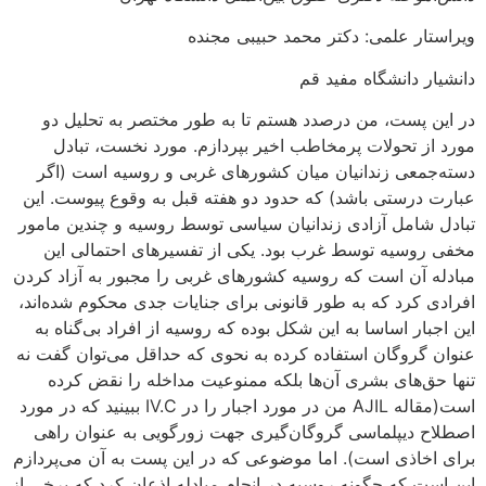
ویراستار علمی: دکتر محمد حبیبی مجنده
دانشیار دانشگاه مفید قم
در این پست، من درصدد هستم تا به طور مختصر به تحلیل دو
مورد از تحولات پرمخاطب اخیر بپردازم. مورد نخست، تبادل
دسته‌جمعی زندانیان میان کشورهای غربی و روسیه است (اگر
عبارت درستی باشد) که حدود دو هفته قبل به وقوع پیوست. این
تبادل شامل آزادی زندانیان سیاسی توسط روسیه و چندین مامور
مخفی روسیه توسط غرب بود. یکی از تفسیرهای احتمالی این
مبادله آن است که روسیه کشورهای غربی را مجبور به آزاد کردن
افرادی کرد که به طور قانونی برای جنایات جدی محکوم شده‌اند،
این اجبار اساسا به این شکل بوده که روسیه از افراد بی‌گناه به
عنوان گروگان استفاده کرده به نحوی که حداقل می‌توان گفت نه
تنها حق‌های بشری آن‌ها بلکه ممنوعیت مداخله را نقض کرده
است(مقاله AJIL من در مورد اجبار را در IV.C ببینید که در مورد
اصطلاح دیپلماسی گروگان‌گیری جهت زورگویی به عنوان راهی
برای اخاذی است). اما موضوعی که در این پست به آن می‌پردازم
این است که چگونه روسیه در انجام مبادله اذعان کرد که برخی از