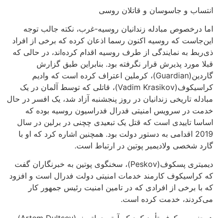
انتساب و جاسوسان و قاتلان روسی
اما درخصوص مبادله زندانیان روسیه-غرب، نکته جالب توجه
این‌جاست که روسیه اکنون رسما اذعان کرده که برخی از افراد
ذی‌ربط به نمایندگی از طرف روسیه اقدام کرده‌اند، در حالی که
قبلا مورد پذیرش قرار نگرفته بود. بنابراین طبق گزارش
گاردین(Guardian)، کرملین اعتراف کرده است که وادیم
کراسیکوف(Vadim Krasikov)، قاتلی که توسط آلمان در یک
مبادله تاریخی زندانیان در روز پنجشنبه آزاد شد، یک افسر در حال
خدمت در سرویس امنیتی فدرال فدراسیون روسیه بوده که
اساسا تاییدی است که قتل یک تبعیدی چچنی در برلین در سال
2019 اقدامی به دستور دولت بود. همچنین اشاره کرد که او با
گارد شخصی ولادیمیر پوتین در ارتباط است.
دیمیتری پسکوف(Peskov)، سخنگوی پوتین به خبرنگاران گفت
که کراسیکوف کارمند خدمات امنیتی دولت فدرال است و افزود
که با برخی از افرادی که در تامین امنیت رئیس جمهور کار
می‌کردند، خدمت کرده است.
همچنین پسکوف تأیید کرد که آرتم دولتسف(Artem Dultsev) و