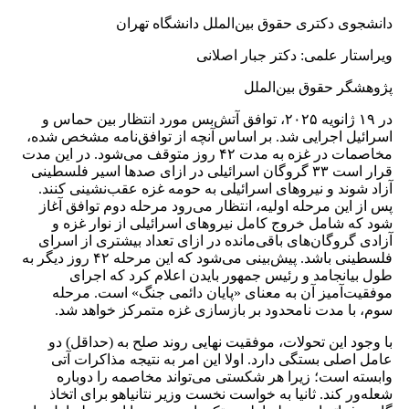
دانشجوی دکتری حقوق بین‌الملل دانشگاه تهران
ویراستار علمی: دکتر جبار اصلانی
پژوهشگر حقوق بین‌الملل
در ۱۹ ژانویه ۲۰۲۵، توافق آتش‌بس مورد انتظار بین حماس و
اسرائیل اجرایی شد. بر اساس آنچه از توافق‌نامه مشخص شده،
مخاصمات در غزه به مدت ۴۲ روز متوقف می‌شود. در این مدت
قرار است ۳۳ گروگان اسرائیلی در ازای صدها اسیر فلسطینی
آزاد شوند و نیروهای اسرائیلی به حومه غزه عقب‌نشینی کنند.
پس از این مرحله اولیه، انتظار می‌رود مرحله دوم توافق آغاز
شود که شامل خروج کامل نیروهای اسرائیلی از نوار غزه و
آزادی گروگان‌های باقی‌مانده در ازای تعداد بیشتری از اسرای
فلسطینی باشد. پیش‌بینی می‌شود که این مرحله ۴۲ روز دیگر به
طول بیانجامد و رئیس جمهور بایدن اعلام کرد که اجرای
موفقیت‌آمیز آن به معنای «پایان دائمی جنگ» است. مرحله
سوم، با مدت نامحدود بر بازسازی غزه متمرکز خواهد شد.
با وجود این تحولات، موفقیت نهایی روند صلح به (حداقل) دو
عامل اصلی بستگی دارد. اولا این امر به نتیجه مذاکرات آتی
وابسته است؛ زیرا هر شکستی می‌تواند مخاصمه را دوباره
شعله‌ور کند. ثانیا به خواست نخست وزیر نتانیاهو برای اتخاذ