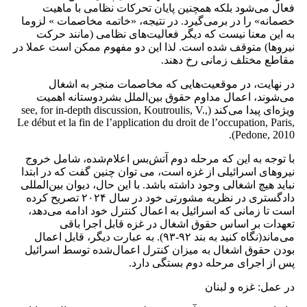
فعال می‌شود بلکه همچنین پایان تحرکات نظامی با ماهیت
خصمانه» را در برمی‌گیرد. در نتیجه، «خاتمه مخاصمات » لزوما
به این معنا نیست که دیگر فعالیت‌های نظامی (مانند حرکت
نیروها) متوقف شده است. لذا این دو مفهوم ممکن است عملا در
مقاطع مختلف زمانی رخ دهند.
در نهایت، در موقعیت‌هایی که مخاصمات منجر به اشغال
می‌شوند، اعمال مداوم حقوق بین‌الملل بشردوستانه اهمیت
ویژه‌ای پیدا می‌کند (see, for in-depth discussion, Koutroulis, V.,
Le début et la fin de l’application du droit de l’occupation, Paris,
Pedone, 2010).
با توجه به این که مرحله دوم آتش‌بس اعلام‌شده، شامل خروج
نیروهای اسرائیلی از غزه است، می توان چنین گفت که در ابتدا
نباید هیچ اشغالی وجود داشته باشد. با این حال، دیوان بین‌المللی
دادگستری در نظریه مشورتی خود در سال ۲۰۲۴ تصریح کرده
است تا زمانی که اسرائیل به اعمال کنترل خود ادامه می‌دهد،
تعهدات بر اساس حقوق اشغال در غزه قابل اجرا باقی
می‌ماند(نگاه کنید به بند ۹۲-۹۳). به عبارت دیگر، قابل اعمال
بودن حقوق اشغال به میزان کنترل اعمال‌شده توسط اسرائیل
پس از اجرای مرحله دوم بستگی دارد.
در عمل: غزه و لبنان