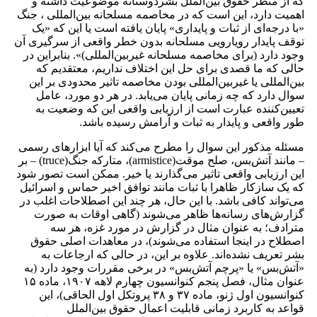
که از منظر حقوق بین‌الملل بشردوستانه موضوعیت داشته و
اهمیت دارد، این است که در مخاصمه مسلحانه بین‌المللی ، جنگ
«با درجه‌ای از ثبات و پایداری» پایان یافته است یا این که «یک
توقف پایدار رویارویی مسلحانه بدون خطر واقعی از سرگیری آن
وجود دارد (برای مخاصمه مسلحانه غیربین‌المللی)». بنابراین در
حالی که ما قصدی برای حل این اختلاف نداریم، معتقدیم که
بین‌المللی‌ یا غیربین‌المللی بودن مخاصمه تاثیر محدودی بر این
سوال دارد که چه زمانی پایان می‌یابد. در هر دو مورد، عامل
تعیین‌کننده عبارت است از ارزیابی واقعی این که وضعیت به
طور واقعی و پایدار به ثبات و آرامش رسیده باشد.
مسئله مذکور این سوال را مطرح می‌کند که آیا ابزارهای رسمی
– مانند آتش‌بس، صلح موقت(armistice)، متارکه جنگ(truce) – بر
این ارزیابی واقعی تاثیر می‌گذارند یا خیر. ممکن است تصور شود
که یک سازکار ظاهرا با ثبات مانند توافق اخیر حماس و اسرائیل
می‌تواند کافی باشد. با این حال، هر چند این اصطلاحات اغلب در
گزارش‌های رسانه‌ها ظاهر می‌شوند (گاهی اوقات به صورت
مترادف؛ به عنوان مثال در گزارش در مورد غزه، هر سه
اصطلاح در اینجا استفاده می‌شوند)، در معاهدات اصلی حقوق
بشر تعریف نشده‌اند. علاوه بر این، در حالی که ارجاعات به
«آتش‌بس» یا «پرچم آتش‌بس» در برخی مقررات وجود دارد (به
عنوان مثال، فصل پنجم کنوانسیون چهارم لاهه ۱۹۰۷، ماده ۱۵
کنوانسیون اول ژنو، ماده ۳۷ و ۳۸ پروتکل اول الحاقی)، این
قواعد به کاربرد زمانی قابلیت اعمال حقوق بین‌الملل