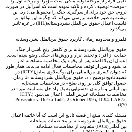
گامی فراتر از مرحله اولیه متکی است – زیرا او مرحله اول را
«موقت» توصیف کرده و تاکید نموده است که اسرائیل در صورت
لزوم، حق خود برای از سرگیری جنگ را محفوظ می‌دارد. این
نوشته به طور خلاصه بررسی می‌کند که چگونه این توافق بر
قابلیت اعمال حقوق بین‌الملل بشردوستانه(IHL) در غزه تاثیر
می‌گذارد.
قلمرو و محدوده زمانی کاربرد حقوق بین‌الملل بشردوستانه
حقوق بین‌الملل بشردوستانه برای کاهش رنج ناشی از جنگ،
حمایت از افراد و تحدید ابزار و روش‌های جنگی وضع شده است.
اعمال آن بلافاصله پس از وقوع یک مخاصمه مسلحانه آغاز
می‌شود و پس از توقف مخاصمات فعال ادامه می‌یابد. همان‌طور
که دیوان کیفری بین‌المللی برای یوگسلاوی سابق(ICTY) در
قضیه تادیچ توضیح داد، حقوق بین‌الملل بشردوستانه «تا زمان
حصول توافق کلی بر روی صلح» در مخاصمات مسلحانه
بین‌المللی و تا زمان «دستیابی به یک راه حل مسالمت‌آمیز» در
مخاصمات مسلحانه غیربین‌المللی اعمال می‌شود (ICTY,
Prosecutor v. Duško Tadić, 2 October 1995, IT-94-1-AR72,
§70).
مسئله کلیدی منتج از قضیه تادیچ این است که آیا خاتمه اعمال
حقوق بین‌الملل بشردوستانه بر مخاصمات مسلحانه
بین‌المللی(IACs) متفاوت از مخاصمات مسلحانه
غیربین‌المللی(NIACs) است؟ این پرسش به ویژه در مورد