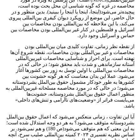
مخاصمه در غزه که گونه شناسی آن محل بحث بوده ‌است،
پیچیده‌تر می‌شود(اینجا، اینجا یا اینجا را ببینید). بدین منظور و در
حال حاضر، این موضع از رویکرد دیوان کیفری بین‌المللی پیروی
می‌کند، با این ملاحظه که بین‌المللی بودن مخاصمات بین
اسرائیل و فلسطین در کنار غیر بین‌المللی بودن مخاصمات بین
حماس و اسرائیل وجود دارد.
از نقطه ‌نظر زمانی، تفاوت کلیدی میان بین‌المللی بودن
مخاصمات و غیر بین‌المللی بودن مخاصمات، نقطه شروع آن‌ها
نهفته است. برای احراز و شناسایی مخاصمات غیربین‌المللی
آستانه سازماندهی و شدت باید محقق شود؛ در حالی که در
مخاصمات بین‌المللی با اولین توسل به زور بین کشورها آغاز
می‌شود. عملا این بدان معناست که هر گونه خشونت بین
کشورها به طور خودکار مشمول حقوق بین‌الملل بشردوستانه
می‌شود؛ در حالی که در مورد مخاصمه مسلحانه غیربین‌المللی به
منظور اعمال حقوق بین‌الملل بشردوستانه، خشونت‌ها
می‌بایست فراتر از «وضعیت‌های ناآرامی و تنش‌های داخلی»
باشد.
آیا این تفاوت ، زمانی منعکس می‌شود که اعمال حقوق بین‌الملل
بشردوستانه متوقف می‌شود؟ به هر دو وجه استدلال شده است؛
به این معنی که هم متوقف می‌شود(ص 180) و هم نمی‌شود. بر
اساس نظریه تفسیری ۲۰۲۴ کمیته بین‌المللی صلیب سرخ، آنچه