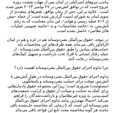
ماندن نیروهای اسرائیلی در لبنان پس از مهلت شصت روزه
خروج است که در توافق آتش‌بس در ۲۷ نوامبر ۲۰۲۴ تعیین شده
است . علاوه‌ بر این، حتی از زمان توافق، نقض‌های متعددی از
سوی لبنان به شورای امنیت گزارش شده است؛ از جمله «بیش
از ۸۱۶ حمله زمینی و هوایی». این بدان معناست که به ‌رغم
آتش‌بس، نه «خاتمه مخاصمات» و نه «خاتمه عمومی عملیات
های نظامی» حاصل نشده است.
در نتیجه، حقوق بین‌الملل بشردوستانه هم در غزه و هم در لبنان
الزام‌آور باقی می‌ماند. همه طرف‌های این مخاصمات باید
حمایت‌های بنیادین را طبق حقوق بین‌الملل بشردوستانه ، از
جمله رفتار انسانی با افراد تحت بازداشت و تسهیل کمک‌های
بشردوستانه ،رعایت کنند
چرا تداوم اجرای حقوق بین‌الملل بشردوستانه اهمیت دارد؟
تداوم اجرای حقوق بین‌الملل بشردوستانه در طول آتش‌بس یا
آتش‌بس موقت برای حمایت بشردوستانه و پاسخگویی
(مسئولیت) ضروری است؛ زیرا این مجموعه حقوق پادمان‌هایی
برای کمک به حمایت و صیانت از حقوق و کرامت جمعیت‌های
آسیب‌پذیر، به‌ ویژه غیرنظامیان و بازداشت‌شدگان را فراهم
می‌کند. احتمالا مهم‌ترین پیامد تداوم اجرای حقوق بین‌الملل
بشردوستانه این است که تا زمانی که مخاصمه حل‌نشده باقی
مانده، هر گونه مخاصمه مجدد تابع این قواعد باقی می‌ماند.