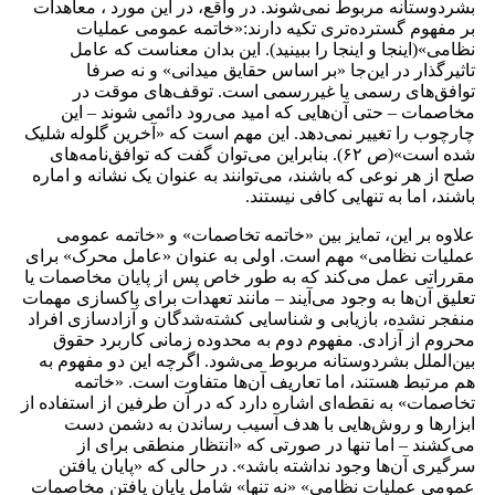
بشردوستانه مربوط نمی‌شوند. در واقع، در این مورد ، معاهدات
بر مفهوم گسترده‌تری تکیه دارند:«خاتمه عمومی عملیات
نظامی»(اینجا و اینجا را ببینید). این بدان معناست که عامل
تاثیرگذار در این‌جا «بر اساس حقایق میدانی» و نه صرفا
توافق‌های رسمی یا غیررسمی است. توقف‌های موقت در
مخاصمات – حتی آن‌هایی که امید می‌رود دائمی شوند – این
چارچوب را تغییر نمی‌دهد. این مهم است که «آخرین گلوله شلیک
شده است»(ص ۶۲). بنابراین می‌توان گفت که توافق‌نامه‌های
صلح از هر نوعی که باشند، می‌توانند به عنوان یک نشانه و اماره
باشند، اما به تنهایی کافی نیستند.
علاوه بر این، تمایز بین «خاتمه تخاصمات» و «خاتمه عمومی
عملیات نظامی» مهم است. اولی به عنوان «عامل محرک» برای
مقرراتی عمل می‌کند که به طور خاص پس از پایان مخاصمات یا
تعلیق آن‌ها به وجود می‌آیند – مانند تعهدات برای پاکسازی مهمات
منفجر نشده، بازیابی و شناسایی کشته‌شدگان و آزادسازی افراد
محروم از آزادی. مفهوم دوم به محدوده زمانی کاربرد حقوق
بین‌الملل بشردوستانه مربوط می‌شود. اگرچه این دو مفهوم به
هم مرتبط هستند، اما تعاریف آن‌ها متفاوت است. «خاتمه
تخاصمات» به نقطه‌ای اشاره دارد که در آن طرفین از استفاده از
ابزارها و روش‌هایی با هدف آسیب رساندن به دشمن دست
می‌کشند – اما تنها در صورتی که «انتظار منطقی برای از
سرگیری آن‌ها وجود نداشته باشد». در حالی که «پایان یافتن
عمومی عملیات نظامی» «نه تنها» شامل پایان یافتن مخاصمات