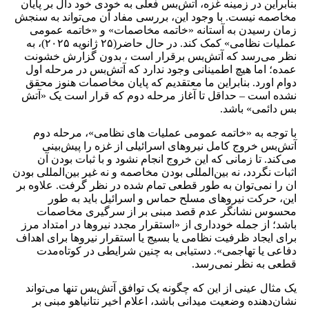
بنابراین در زمینه غزه، آتش‌بس فعلی به خودی خود دال بر پایان
مخاصمه نیست. با وجود این، بررسی مفاد آن می‌تواند به سنجش
زمان رسیدن به آستانه «خاتمه مخاصمات» و «خاتمه عمومی
عملیات نظامی» کمک کند. در حال حاضر(۲۵ ژانویه ۲۰۲۵)، به
نظر می‌رسد که آتش‌بس برقرار است ، بدون گزارش خشونت
عمده؛ اما هیچ اطمینانی وجود ندارد که آتش‌بس در مرحله اول
دوام اورد. بنابراین ما معتقدیم که پایان مخاصمات هنوز محقق
نشده است – حداقل تا آغاز مرحله دوم که قرار است یک «آتش
بس دائمی» باشد.
با توجه به «خاتمه عمومی عملیات های نظامی»، مرحله دوم
آتش‌بس خروج کامل نیروهای اسرائیلی از غزه را پیش‌بینی
می‌کند. تا زمانی که این خروج انجام نشود و با ثبات بودن آن
اثبات نگردد، نه بین‌المللی بودن مخاصمه و نه غیر بین‌المللی بودن
ان را نمی‌توان به طور قطعی تمام شده در نظر گرفت. علاوه بر
این، حرکت نیروهای مسلح حماس و اسرائیل باید به طور
محسوس نشانگر عدم قصد مبنی بر از سرگیری مخاصمات
باشد؛ از جمله خودداری از «استقرار مجدد نیروها در امتداد مرز
برای ایجاد ظرفیت نظامی یا بسیج یا استقرار نیروها برای اهداف
دفاعی یا تهاجمی». دستیابی به چنین شرایطی در کوتاه‌مدت
قطعی به نظر نمی‌رسد.
یک مثال عینی از این که چگونه یک توافق آتش‌بس تنها می‌تواند
نشان‌دهنده وضعیت میدانی باشد، اعلام اخیر نتانیاهو مبنی بر