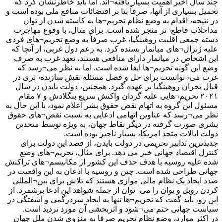
چند سال اخیر اهمیت بسیار یافته¬اند. اما باید خاطرنشان کرد که
تحمیل بسیاری از آنها، صرفاً بنا بر اقتضائات منافع ملی بوده است و
در نتیجه، اقدام به وضع نظام تحریم¬ها به کاسته شدن از توان
مداخلات قاطع¬تر منجر شده است. برای مثال، با وقوع مهاجرت
دسته جمعی اقلیت روهینگیا، غرب صرفاً به وضع تحریم¬های فردی
علیه ژنرال¬های میانمار بسنده کرد. به زعم دول غربی، از آنجا که
این اشخاص در میانمار دارای منافعی هستند، تعهد غرب به صرف
وضع این گونه تحریم¬ها ایفا شده است. اما به نظر می¬رسد که
غرب می¬توانست برای حل و فصل مسئله نقش سازنده¬تری در
قبال بحران روهینگیا بر عهده گیرد. همچنین، دولت بایدن در سال
۲۰۲۱ تحریم¬هایی علیه گردان واکنش سریع بنگلادش و ۷ مقام
مسئول این گروه به اتهام نقض حقوق بشر اعلام نمود، با این حال به
نظر می¬رسد که عناوین اتهامی ادعایی به نسبت نقض¬های حقوق
بشری صورت گرفته در دیگر نقاط جهان، به ویژه توسط متحدین
دولت ایالات متحد امریکا، بسیار ناچیز بوده است.
جدیدترین تدابیر تحریمی در دولت بایدن، از قصد این دولت برای
کنترل اقتصاد جهانی خبر می دهد. برای مثال، تحریم¬های وضع
شده علیه روسیه با هدف حذف این کشور از مکانیسم¬های تراکنش
جهانی طراحی شده است. چین و روسیه با اذعان به این واقعیت در
صدد ایجاد یک نظام مالی موازی هستند که تلاش برای بین¬المللی
کردن روبل و یوان را می¬توان از جمله شواهد این ادعا برشمرد. از
این رو، باید گفت که تحریم¬ها تنها به ایجاد سردرگمی و آشفتگی در
سیاست جهانی ختم می¬شود و اثربخشی آن مورد تردید است.
در اکثر موارد، وضع نظام تحریم صرفا به منزوی شدن ملل جهان