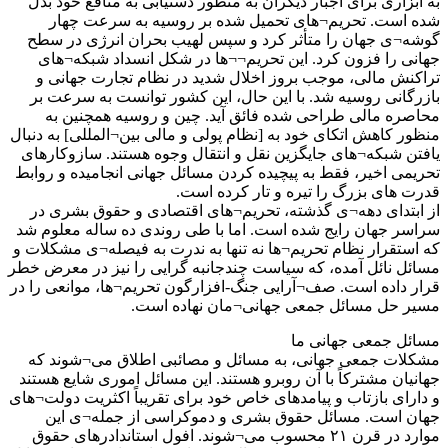
به ابزاری برای اجبار دیگران به منظور دستیابی به منافع خود بدل
شده است. تحریم¬های تحمیل شده بر روسیه به سرعت چهار
گوشه¬ی جهان را متأثر کرد و سپس لهیب بحران انرژی در سطح
جهانی را فزون کرد. این تحریم¬¬ها در شکل انسداد شبکه¬های
تراکنش مالی، موجب بروز اخلال شدید در نظام تجارت جهانی و
بازرگانی روسیه شد. با این حال، این کشور توانست به سرعت بر
محاصره مالی طراحی شده فائق آید. چین و روسیه همچنین به
منظور کاهش اتکای خود به [نظام پولی و مالی بین¬المللی] به دنبال
یافتن شبکه¬های جایگزین نقل و انتقال وجوه هستند. سازوکارهای
تحریمی اخیر، فقط به پیچیده کردن مسائل جهانی انجامیده و روابط
قدرت های بزرگ را تیره و تار کرده است.
از ابتدای دهه¬ی گذشته، تحریم¬های اقتصادی و حقوق بشری در
سراسر جهان رایج شده است. اما با طی روندی ده ساله معلوم شد
که استقرار نظام تحریم¬ها نه تنها به ندرت به فیصله¬ی مشکلات و
مسائل نائل آمده، که سیاست چندجانبه گرایی را نیز در معرض خطر
قرار داده است. صف¬آرایی جنگ-افزارگون تحریم¬ها، موانعی را در
مسیر حل مسائل جمعی جهانی¬مان نهاده است.
مسائل جمعی جهانی ما
مشکلات جمعی جهانی، به مسائل و مصائبی اطلاق می¬شوند که
جهانیان مشترکاً با آن روبرو هستند. این مسائل اموری شایع هستند
و دارای بازتاب و پیامدهای خاص خود برای تقریباً اکثریت دولت¬های
جهان است. مسائل حقوق بشری و دموکراسی از جمله¬ی این
موارد در قرن ۲۱ محسوب می¬شوند. افول استاندادرهای حقوق