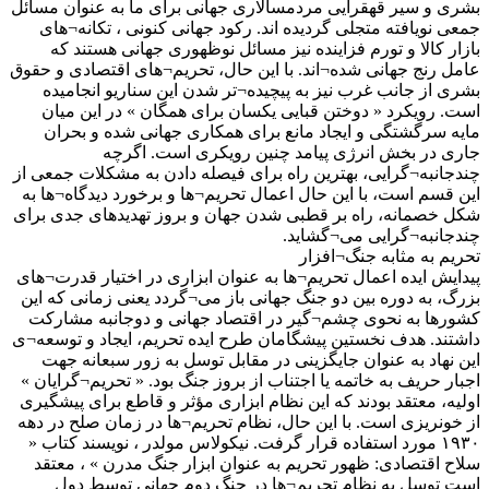
بشری و سیر قهقرایی مردمسالاری جهانی برای ما به عنوان مسائل
جمعی نویافته متجلی گردیده اند. رکود جهانی کنونی ، تکانه¬های
بازار کالا و تورم فزاینده نیز مسائل نوظهوری جهانی هستند که
عامل رنج جهانی شده¬اند. با این حال، تحریم¬های اقتصادی و حقوق
بشری از جانب غرب نیز به پیچیده¬تر شدن این سناریو انجامیده
است. رویکرد « دوختن قبایی یکسان برای همگان » در این میان
مایه سرگشتگی و ایجاد مانع برای همکاری جهانی شده و بحران
جاری در بخش انرژی پیامد چنین رویکری است. اگرچه
چندجانبه¬گرایی، بهترین راه برای فیصله دادن به مشکلات جمعی از
این قسم است، با این حال اعمال تحریم¬ها و برخورد دیدگاه¬ها به
شکل خصمانه، راه بر قطبی شدن جهان و بروز تهدیدهای جدی برای
چندجانبه¬گرایی می¬گشاید.
تحریم به مثابه جنگ¬افزار
پیدایش ایده اعمال تحریم¬ها به عنوان ابزاری در اختیار قدرت¬های
بزرگ، به دوره بین دو جنگ جهانی باز می¬گردد یعنی زمانی که این
کشورها به نحوی چشم¬گیر در اقتصاد جهانی و دوجانبه مشارکت
داشتند. هدف نخستین پیشگامان طرح ایده تحریم، ایجاد و توسعه¬ی
این نهاد به عنوان جایگزینی در مقابل توسل به زور سبعانه جهت
اجبار حریف به خاتمه یا اجتناب از بروز جنگ بود. « تحریم¬گرایان »
اولیه، معتقد بودند که این نظام ابزاری مؤثر و قاطع برای پیشگیری
از خونریزی است. با این حال، نظام تحریم¬ها در زمان صلح در دهه
۱۹۳۰ مورد استفاده قرار گرفت. نیکولاس مولدر ، نویسند کتاب «
سلاح اقتصادی: ظهور تحریم به عنوان ابزار جنگ مدرن » ، معتقد
است توسل به نظام تحریم¬ها در جنگ دوم جهانی توسط دول