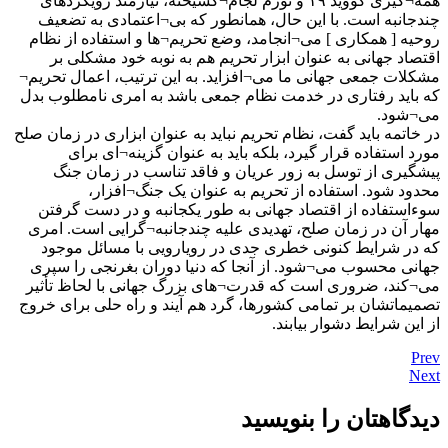
همه¬گیری کووید ۱۹ و تورم لجام¬گسیخته، نیازمند رویکردهای
چندجانبه است. با این حال، همانطور که بی¬اعتمادی به تضعیف
روحیه [ همکاری ] می¬انجامد، وضع تحریم¬ها و استفاده از نظام
اقتصاد جهانی به عنوان ابزار تحریم هم به نوبه خود مشکلی بر
مشکلات جمعی جهانی ما می¬افزاید. به این ترتیب، اعمال تحریم¬
که باید رفتاری در خدمت نظام جمعی باشد به امری نامطلوب بدل
می¬شود.
در خاتمه باید گفت، نظام تحریم نباید به عنوان ابزاری در زمان صلح
مورد استفاده قرار گیرد، بلکه باید به عنوان گزینه¬ای برای
پیشگیری از توسل به زور عریان و فاقد تناسب در زمان جنگ
محدود شود. استفاده از تحریم به عنوان یک جنگ¬افزار،
سوءاستفاده از اقتصاد جهانی به طور یکجانبه و در دست گرفتن
مهار آن در زمان صلح، تهدیدی علیه چندجانبه¬گرایی است. امری
که در شرایط کنونی خطری جدی در رویارویی با مسائل موجود
جهانی محسوب می¬شود. از آنجا که دنیا دوران بغرنجی را سپری
می¬کند، ضروری است که قدرت¬های بزرگ جهانی با لحاظ تأثیر
تصمیماتشان بر تمامی کشورها، گرد هم آیند و راه حلی برای خروج
از این شرایط دشوار بیابند.
Prev
Next
دیدگاهتان را بنویسید