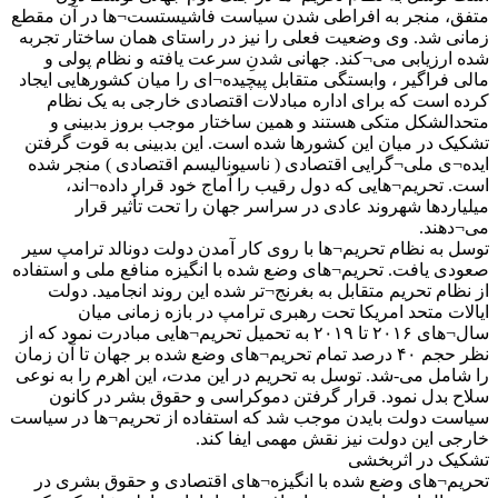
متفق، منجر به افراطی شدن سیاست فاشیستست¬ها در آن مقطع
زمانی شد. وی وضعیت فعلی را نیز در راستای همان ساختار تجربه
شده ارزیابی می¬کند. جهانی شدنِ سرعت یافته و نظام پولی و
مالی فراگیر ، وابستگی متقابل پیچیده¬ای را میان کشورهایی ایجاد
کرده است که برای اداره مبادلات اقتصادی خارجی به یک نظام
متحدالشکل متکی هستند و همین ساختار موجب بروز بدبینی و
تشکیک در میان این کشورها شده است. این بدبینی به قوت گرفتن
ایده¬ی ملی¬گرایی اقتصادی ( ناسیونالیسم اقتصادی ) منجر شده
است. تحریم¬هایی که دول رقیب را آماج خود قرار داده¬اند،
میلیاردها شهروند عادی در سراسر جهان را تحت تأثیر قرار
می¬دهند.
توسل به نظام تحریم¬ها با روی کار آمدن دولت دونالد ترامپ سیر
صعودی یافت. تحریم¬های وضع شده با انگیزه منافع ملی و استفاده
از نظام تحریم متقابل به بغرنج¬تر شده این روند انجامید. دولت
ایالات متحد امریکا تحت رهبری ترامپ در بازه زمانی میان
سال¬های ۲۰۱۶ تا ۲۰۱۹ به تحمیل تحریم¬هایی مبادرت نمود که از
نظر حجم ۴۰ درصد تمام تحریم¬های وضع شده بر جهان تا آن زمان
را شامل می-شد. توسل به تحریم در این مدت، این اهرم را به نوعی
سلاح بدل نمود. قرار گرفتن دموکراسی و حقوق بشر در کانون
سیاست دولت بایدن موجب شد که استفاده از تحریم¬ها در سیاست
خارجی این دولت نیز نقش مهمی ایفا کند.
تشکیک در اثربخشی
تحریم¬های وضع شده با انگیزه¬های اقتصادی و حقوق بشری در