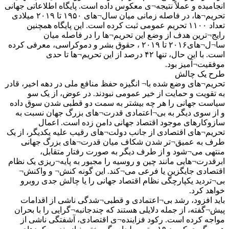
انجامیده و عملاً نتیجه¬ی معکوس داده است. پایگاه اطلاعاتی جهانی
تحریم¬ها، در فاصله زمانی میان سال¬های ۱۹۵۰ تا ۲۰۱۹ میلادی
تعداد ۱۱۰۰ تحریم عمومی ثبت کرده است. این پایگاه همچنین
رایج¬ترین هدف از وضع این تحریم¬ها را در فاصله میان
سا¬ل¬های۲۰۱۶ تا ۲۰۱۹ ، حقوق بشر و دموکراسی، معرفی کرده
است. با این حال، تنها ۴۲ درصد از این تحریم¬ها تا حدی
موفقیت¬آمیز بود.
طرح یک چالش
تحریم¬های وضع شده با¬ انگیزه حفظ منافع ملی در دهه اخیر، قادر
به تقویت و حمایت از خیر عمومی نبودند. در عوض، از یک سو
سیاست جهانی را هر چه بیشتر به سمت دو قطبی شدن سوق داده
و از سوی دیگر به بی¬اعتمادی قدرت¬های بزرگ جهان نسبت به
سازوکارهای موجود اقتصاد جهانی دامن زده است. اعمال
تحریم¬های اقتصادی از جانب دولت¬های رقیب علیه یکدیگر، از یک
طرف به عمیق¬تر شدن شکاف میان قدرت¬های بزرگ جهانی
منتهی می¬شود و از طرف دیگر به صورت رفتار متقابل،
ابرقدرت¬هایی مانند چین و روسیه را مجبور به پایه¬ریزی یک نظام
اقتصادی جایگزین یا فرعی می¬کند. این گونه کنش¬ و واکنش¬
بی¬تردید یکپارچگی نظام اقتصاد جهانی را یا چالش جدی روبرو
خواهد کرد.
باید افزود، رشد بی¬اعتمادی و قطبی¬شدگی ناشی از اقدامات
پیش¬گفته، از جمله دلایلی هستند که چندجانبه¬گرایی را با بحران
مواجه کرده است. رکود فزاینده¬ی اقتصادی، آشفتگی ناشی از