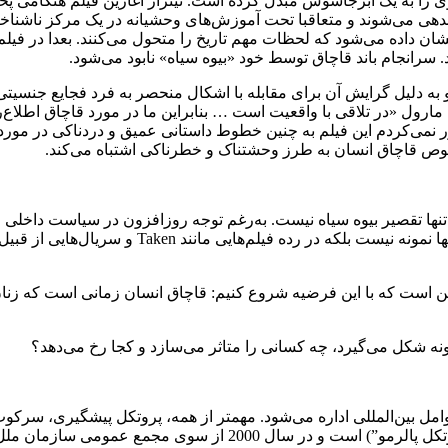
را به یک ابرجاسوس مبدل کرده است. تیتراژ آغازین فیلم هنگامی پ
ی‌شوند و متعاقبا تحت آموزش‌های وحشیانه در یک مرکز ناشناخته قرا
یز Smells Like Teen Spirit پخش می‌شود و نشان داده می‌شود که لحظات مهم تاریخ را متح
سرانجام باند قاچاق توسط خود «بیوه سیاه» نابود می‌شود.
بیش از 250 میلیون دلار درآمد داشت و به دلیل گرایش آن برای مقابله با اشکال منحصر به 
مارول «در تلاقی با واقعیت است … بنابراین ما در مورد قاچاق اطلاع‌ر
می‌کردم این فیلم به چنین خطوط داستانی عمیق و دردناکی در مورد اذ
خصوص قاچاق انسان به طرز وحشتناک و خطرناکی اشتباه می‌کند.
ا تقصیر بیوه سیاه نیست. به‌رغم توجه روزافزون در سیاست داخلی و 
ن است که با این فرضیه شروع کنیم: قاچاق انسان زمانی است که زنان
ونه شکل می‌گیرد، چه کسانی را متاثر می‌‌سازد و کجا رخ می‌دهد؟
ل بین‌المللی اداره می‌شود. مهمتر از همه، پروتکل پیشگیری، سرکوب