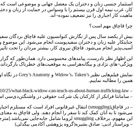
استثمار جنسی زنان و دختران یک معضل جهانی و موضوعی است که ارزش 
کار، غرب نیمه اول قرن بیستم را با وسواس در حمایت از زنان و دختر
ماهیت کار اجباری را نیز تضعیف نموده¬اند.
چرا قاچاق مهم است؟
بیش از یکصد سال پس از نگارش کنوانسیون علیه قاچاق بردگان سفید، ر
جنایتکار علیه زنان و دختران سفیدپوست انجام می‌شود. این موضوع و
آسیب‌پذیر انجام می‌شود. قاچاق نیروی کار، بیشتر مردان را تحت تاثیر
ویژگی¬های نژادی و بیگانه‌هراسی به موقعیت‌های خطرناک بازگردانده 
نمایش فیلم‌ها
همین را مطالبه نماییم.
– https://opiniojuris.org/2022/10/25/what-black-widow-can-teach-us-about-human-trafficking-law
– سامانتا فرانکز ‌از کارکنان یک شرکت حقوقی در واشنگتن‌دی‌سی ا
– در قاچاق(smuggling) انتقال غیرقانونی افراد است
این مفهوم، برخلاف smuggling‌ لزوما شامل جابه‌جایی نمی‌باشد.]مترجم[
– ویراستار ادبی: صادق بشیره(گروه پژوهشی آکادمی بیگدلی)