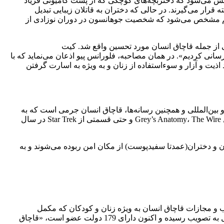
خش می‌شود که دختربچه‌های کوچکی که از پشت کامیونی فریاد
ر می‌گیرند. در حالی که دختران به قاتلان زیبایی تبدیل
ول می‌کنند. بعدا در فیلم مشخص می‌شود که شخصیت جوهانسون در دوران نوزادی از
فرد فجایع جنسیتی از جمله قاچاق انسان مورد تحسین واقع شد. کیت
سانی کردیم». در همان مصاحبه، فلورانس پیو اذعان می‌نماید که با
یت و آزار و سوءاستفاده از زنان و به ‌ویژه به اسارت گرفتن
بین‌المللی و همچنین رسانه‌ها، قاچاق انسان جرمی است که به
درستی درک نشده است. بیوه سیاه در نمایش ضعیف از این معضل، تنها نمونه نیست بلکه در رده فیلم‌هایی مانند Taken و سریال‌هایی از قبیل Grey’s Anatomy، The Wire و حتی قسمتی از Star Trek در سال
 و دختران(عمدتا سفیدپوست) از مکان امن ربوده می‌شوند و به
 و مجازات قاچاق انسان به ویژه زنان و کودکان که مکمل
کنوانسیون سازمان ملل متحد علیه جرایم سازمان یافته فراملی(“پروتکل پالرمو”) است و در سال 2000 از سوی مجمع عمومی سازمان ملل به تصویب رسیده و اکنون دارای 179 دولت عضو است، «قاچاق