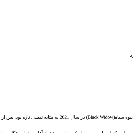
د
برای بسیاری از طرفداران دنیای سینمایی مارول(MCU)، اکران فیلم 