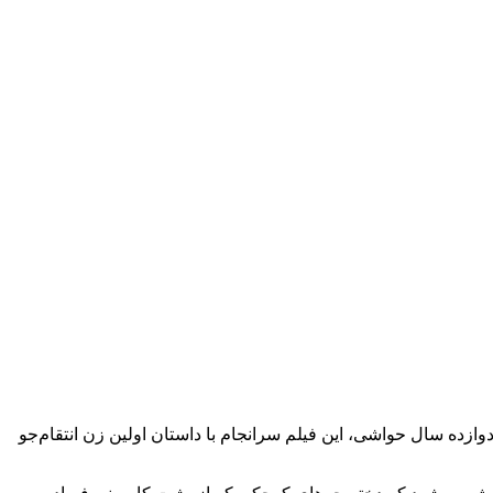
بیوه سیاه(Black Widow) در سال 2021 به مثابه نفسی تازه بود. پس از دوازده سال حواشی، این فیلم سرانجام با داستان اولین زن انتقام‌جو