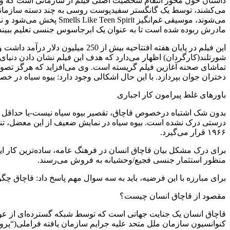
داستان حول محور انتقام شخصیت اصلی فیلم از سازمانی است که وی 
می‌کشند، توسط یک گانگستر سفیدپوست روسی به چند دسته سازماندهی م
می‌شوند، موسیقی غم‌انگ
مادرش ربوده شده است تا به عنوان یک ابرجاسوس جنسی تعلیم ببیند. 
این فیلم در پایان هفته افتتاحیه 
شورتلند(کارگردان) اظهار می‌دارد که هدف این فیلم نشان دادن دنیای 
تماشای صحنه آغازین فیلم گریسته است. وی می‌افزاید که هرگز تصور ن
دختران جوان بپردازد. با این حال اشکالی وجود دارد: بیوه سیاه در 
باورهای غلط پیرامون کار اجباری
بدون شک اشتباه درخصوص قاچاق، تقصیر بیوه سیاه نیست-یا حداقل تنه
۱۹۶۶ قرار می‌گیرد.
برای درک مشکل بیان قاچاق انسان در فرهنگ عامه، ساده‌ترین کار ای
‌منظور استثمار جنسی فجیع/وحشیانه به فروش می‌رسند.
برای مبارزه با این فرضیه، باید به سه سوال مهم پاسخ داد: قاچاق چگ
مقصود از قاچاق انسان چیست؟
قاچاق انسان یک جنایت جهانی است که توسط شبکه گسترده‌ای از عوام