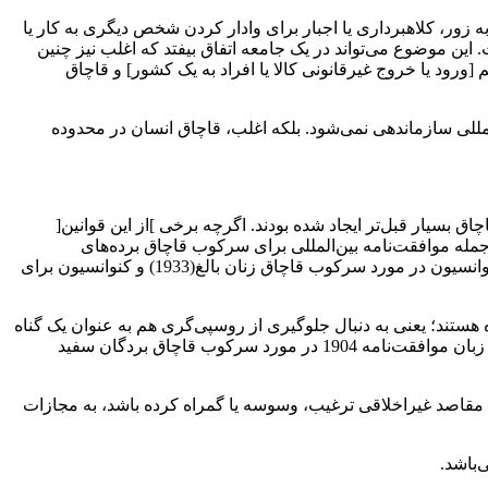
زور، کلاهبرداری یا اجبار برای وادار کردن شخص دیگری به کار یا
 این موضوع می‌تواند در یک جامعه اتفاق بیفتد که اغلب نیز چنین
قاچاقی از مرز عبور می‌کند ممکن است قربانی قاچاق انسان شود، قاچاق(smuggling) به معنای اعم [ورود یا خروج غیرقانونی کالا یا افراد به یک کشور] و قاچاق
ده می‌شود، اکثر موارد قاچاق(trafficking) توسط یک گروه جنایتکار بین‌المللی سازماندهی نمی‌شود. بلکه اغلب، قاچاق انسان در محدوده
 بین‌المللی بر قاچاق(trafficking) حاکم است، قوانین مربوط به قاچاق بسیار قبل‌تر ایجاد شده بودند. اگرچه برخی ]از این قوانین[
مله موافقت‌نامه بین‌المللی برای سرکوب قاچاق برده‌های
سفید(1904)، کنوانسیون بین‌المللی برای سرکوب قاچاق برده‌های سفید(1910)، کنوانسیون در مورد سرکوب قاچاق زنان و کودکان(1921)، کنوانسیون در مورد سرکوب قاچاق زنان بالغ(1933) و کنوانسیون برای
ه هستند؛ یعنی به دنبال جلوگیری از روسپی‌گری هم به عنوان یک گناه
اخلاقی بوده و هم به این دلیل که عملا به بیماری‌های ناگوار مقاربتی کمک می‌کند. در کنفرانس بین‌المللی 1902 در مورد قاچاق بردگان سفید، زبان موافقت‌نامه 1904 در مورد سرکوب قاچاق بردگان سفید
با مقاصد غیراخلاقی ترغیب، وسوسه یا گمراه کرده باشد، به مجازات
باشد.