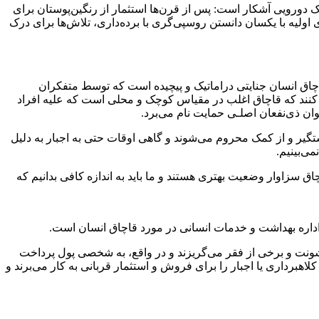
 دورویی آشکار است: پس از قرن‌ها استثمار از رنگین‌پوستان برای
اولیه با یکسان دانستن روسپی‌گری با برده‌داری، تلاش‌ها برای درک
قاچاق انسان جنایتی دراماتیک و پیچیده است که توسط متفکران
ک کنند که قاچاق اغلب در مقیاس کوچک و محلی است که علیه افراد
وان ذی‌نفعان اصلـی حمایت نام می‌برد.
 قاچاق در سال 2021 توضیح می‌دهد، قربانیان قاچاق غالبا دستگیر و از کمک محروم می‌شوند و گاهی اوقات حتی به اجبار به دلیل
ی‌بینیم.
ت خطرناک‌اند. قربانیان قاچاق سزاوار وضعیت بهتری هستند و ما باید به اندازه کافی بدانیم که
اداره بهداشت و خدمات انسانی در مورد قاچاق انسان است.
رخی از خشونت و برخی از فقر می‌گریزند و در واقع، به شخصی پول پرداخت
به صورت غیرارادی است که قاچاقچیان زور، کلاهبرداری یا اجبار را برای فروش و استثمار قربانی به کار می‌برند و