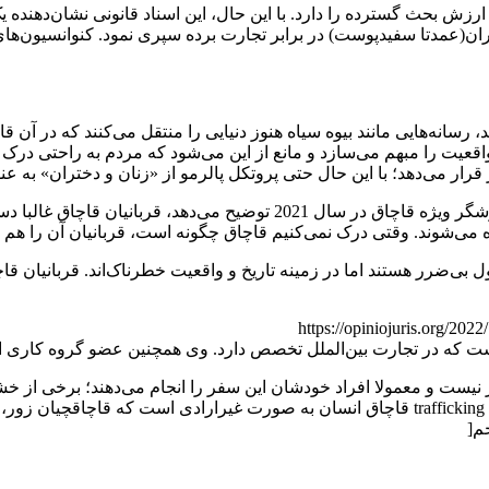
بحث گسترده را دارد. با این حال، این اسناد قانونی نشان‌دهنده یک
ان(عمدتا سفیدپوست) در برابر تجارت برده سپری نمود. کنوانسیون‌های 
سانه‌هایی مانند بیوه سیاه هنوز دنیایی را منتقل می‌کنند که در آن 
اقعیت را مبهم می‌سازد و مانع از این می‌شود که مردم به راحتی در
 قرار می‌دهد؛ با این حال حتی پروتکل پالرمو از «زنان و دختران» به عن
این اظهار نظر نادرست، پیامدهای محسوسی دارد. همان‌طور که گزارشگر ویژه
می‌شوند. وقتی درک نمی‌کنیم قاچاق چگونه است، قربانیان آن را هم نم
یی نظیر Widow’s، Taken’s و Grey’s Anatomy در نگاه اول بی‌ضرر هستند اما در زمینه تاریخ و واقعی
ست که در تجارت بین‌الملل تخصص دارد. وی همچنین عضو گروه‌ کاری 
 که مستلزم اجبار نیست و معمولا افراد خودشان این سفر را انجام می‌دهند؛ ب
می‌شود تا به آنان کمک کند تا سفر را انجام دهند. ولی قاچاق به معنای trafficking قاچاق انسان 