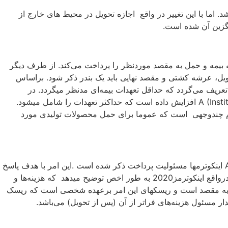
داده‌شده محسوب می شد. اما با این تغییر در واقع اجازه تحویل در محیط ‌های خارج از
میدهد و سپس هزینه بیمه و حمل به مقصد موردنظر را پرداخت می‌کند. از طرف دیگر
ستفاده کرد ونقطه تحویل، عرشه کشتی و مقصد نهایی باید یک بندر ذکر شود. براساس
نکوترم ۲۰۱۰ فروشنده موظف به تهیه بیمه برای خریدار بود. حق بیمه در نظر گرفته شده طبق ماده C (Institute of Cargo Clauses) تعریف می‌گردد که حداقل تعهدات بیمه‌ای مدنظر میگردد. در
اینکوترمز ۲۰۲۰، CIF همچنان همان ملزومات بیمه سال ۲۰۱۰ را دارا می‌باشد، ولی CIP بیمه اجباری را به مادهA (Institute of Cargo Clauses) افزایش داده است که حداکثر تعهدات را شامل میشود.
که CIF عموما برای بازرگانی بالک(مواد خام، معدنی و…) مورد استفاده قرار می‌گیرد و CIP، یک اینکوترم چندوجهی است که عموما برای حمل محصولات تولیدی مورد
جزئیات مرتبط با نحوه تقسیم هزینه‌ها میان فروشنده و خریدار از نظم و ترتیب مضاعفی نسبت به قبل مطرح شده‌اند. دربندهای A9 / B9 اینکوترمها مسئولیت پرداخت ذکر شده است .این امر با هدف پاسخ
به بازخورد‌های بازرگانانی صورت گرفت که می‌گفتند به دلیل وجود ابهام، اشکالات متعددی در حوزه تخصیص هزینه‌ها به وجود آمده است. درواقع اینکوترمز2020 به طور اخص توضیح میدهد که هزینه‌ها و
الا به مقصد است و ریسکهای این امر برعهده شخصی است که ریسک
ر مسئول هزینه‌های فراتر از آن (پس از تحویل) می‌باشد.