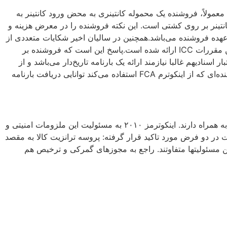
تخاب FOB فروشنده ریسک قابل توجهی را تقبل می‌کند. معمولاً، فروشنده یک محموله کانتینری به محض ورود کانتینر به
انتینر بر روی کشتی است. این نکته فروشنده را در معرض هزینه و
 عهده فروشنده می‌باشد.همچنین در سالیان اخیر شکایات متعددی از
طرف فروشندگانی که صورت‌حساب‌هایی غیر منتظره‌، از جانب اپراتور‌های بندر برای هزینه انبار و بارگیری دریافت کرده‌اند، به گروه تدوین مقررات ICC ارائه شده است.پاسخ این است که فروشنده بر
. اعتبار اسنادیهم غالبا نیازمند ارائه یک بارنامه تاریخ‌دار می‌باشد و از
آنجایی که فروشنده با اینکوترم FOB درگیر مراحل بارگیری است، شانس بیشتری برای دریافت یک بارنامه تاریخ‌دار دارد و در مقابل، فروشنده‌ای که از اینکوترم FCA استفاده می‌کند توانایی دریافت بارنامه
ملزومات حمل و نقل ایمن باگذر سال‌ها روز به روز پیشرفته‌تر و متداول‌تر می‌شوند. این ملزومات به همراه خود هزینه و ریسک تاخیر را به همراه دارند. اینکوترمز ۲۰۱۰ به مسئولیت این ملزومات امنیتی و
یت در دو فرض مورد تاکید قرار گرفته: پروسه ترانزیت کالا به مقصد
ن مسئولیتها متفاوتند. راجع به مجوزهای گمرکی و ترخیص هم