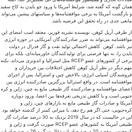
همان گونه که گفته شد، شرایط آمریکا با ورود جو بایدن به کاخ سفید
و بازگشت آمریکا به برخی موافقتنامه‌ها و سیاستهای پیشین می‌تواند
مانعی جدی در راه تحقق این فرضیه باشد.
از طرفی آریل کوهن، نویسنده نشریه فوربز، معتقد است امضای این
موافقتنامه می‌تواند به ضرر صادرکنندگان آمریکایی در حوزه انرژی
نیز باشد. کوهن کاهش احتمالی تولید نفت و گاز فدرال در دولت
بایدن را، نه تنها فرصتی برای تولیدکنندگان خاورمیانه‌ای، بلکه برای
برخی از کشورهای عضو RCEP مثل استرالیا و اندونزی می‌داند. نکته
مهم دیگر در نظر آریل کوهن کاهش اختلافات بین خریداران و
فروشندگان آسیایی انرژی، بالاخص چین و استرالیا، پس از اجرای
موافقتنامه است. در واقع استرالیا بزرگترین صادرکننده انرژی بین
اعضای مواقفتنامه و صادرکننده گاز طبیعی مایع به چین، ژاپن و کره
جنوبی است و با کاهش تدریجی تعرفه‌ها بین اعضا، ورود دوباره
آمریکا و صادرات گاز طبیعی مایع به بازارهای چین، ژاپن و
کره‌جنوبی، حتی اگر هم رخ دهد، با میزانی کمتر از گذشته خواهد بود.
این در حالیست که در سال 2019 نزدیک به 30 درصد صادرات گاز
طبیعی آمریکا به کشورهای عضو RCEP صورت گرفت و ژاپن و
کره‌جنوبی مقصد 20 درصد صادرات ذغال سنگ و 26 درصد صادرات