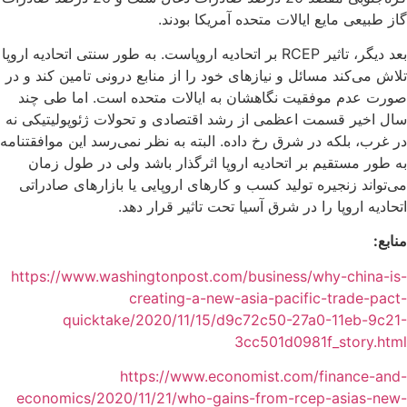
گاز طبیعی مایع ایالات متحده آمریکا بودند.
بعد دیگر، تاثیر RCEP بر اتحادیه اروپاست. به طور سنتی اتحادیه اروپا
تلاش می‌کند مسائل و نیازهای خود را از منابع درونی تامین کند و در
صورت عدم موفقیت نگاهشان به ایالات متحده است. اما طی چند
سال اخیر قسمت اعظمی از رشد اقتصادی و تحولات ژئوپولیتیکی نه
در غرب، بلکه در شرق رخ داده. البته به نظر نمی‌رسد این موافقتنامه
به طور مستقیم بر اتحادیه اروپا اثرگذار باشد ولی در طول زمان
می‌تواند زنجیره تولید کسب و کارهای اروپایی یا بازارهای صادراتی
اتحادیه اروپا را در شرق آسیا تحت تاثیر قرار دهد.
منابع:
https://www.washingtonpost.com/business/why-china-is-
creating-a-new-asia-pacific-trade-pact-
quicktake/2020/11/15/d9c72c50-27a0-11eb-9c21-
3cc501d0981f_story.html
https://www.economist.com/finance-and-
economics/2020/11/21/who-gains-from-rcep-asias-new-