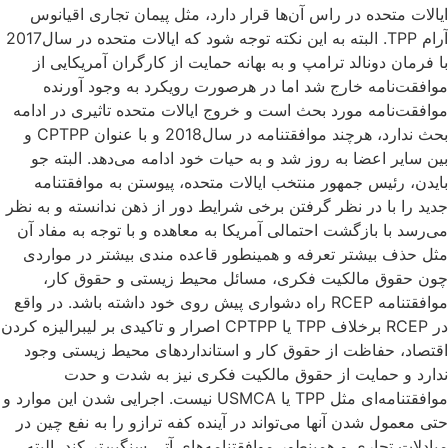
ایالات متحده در راس آن‌ها قرار دارد، مثل پیمان تجاری اقیانوس
آرام TPP. البته به این نکته توجه شود که ایالات متحده در سال2017
با فرمان دونالد ترامپ و به بهانه حمایت از کارگران آمریکایی از
موافقت‌نامه خارج شد اما در هرصورت رویکرد به وجود آورنده
موافقت‌نامه مورد بحث است و خروج ایالات متحده تاثیری در ادامه
بحث ندارد، هرچند موافقتنامه در سال2018 و با عنوان CPTPP و
بین سایر اعضا به روز شد و به حیات خود ادامه می‌دهد. البته جو
بایدن، رئیس جمهور منتخب ایالات متحده، پیوستن به موافقتنامه
جدید را با در نظر گرفتن برخی شرایط دور از ذهن ندانسته و به نظر
می‌رسد با بازگشت احتمالی آمریکا به معاهده و با توجه به مفاد آن
مثل حذف بیشتر تعرفه و همین­طور قاعده مندی بیشتر در مواردی
چون حقوق مالکیت فکری، مسائل محیط زیستی و حقوق کار،
موافقتنامه RCEP راه دشواری پیش روی خود داشته ‌باشد. در واقع
در RCEP برخلاف TPP یا CPTPP اصرار و تاکیدی بر لیبرالیزه کردن
اقتصاد، حفاظت از حقوق کار و استانداردهای محیط زیستی وجود
ندارد و حمایت از حقوق مالکیت فکری نیز به شدت و حدت
موافقتنامه‌ای مثل TPP یا USMCA نیست. اجرایی شدن این موارد و
حتی معمول شدن آنها می‌تواند در آینده کفه ترازو را به نفع چین در
مبادلات تجاری و همین­طور موافقتنامه‌های آتی سنگین‌تر کند، البته