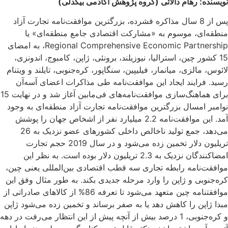
نویسنده: رهام دالائی (گروه پژوهش آکادمی بیگدلی)
پس از 8 سال مذاکره فشرده، بزرگترین موافقت‌نامه تجارت آزاد
منطقه‌ای، موسوم به «مشارکت اقتصادی جامع منطقه‌ای» یا
Regional Comprehensive Economic Partnership، به امضای
15 کشور چین، استرالیا، نیوزیلند، برونئی، ژاپن، کامبوج، اندونزی،
لائوس، مالزی، میانمار، فیلیپین، سنگاپور، کره‌جنوبی، تایلند و ویتنام
رسید. فرایند ایجاد این موافقت‌نامه طی مذاکرات اعضای آسه‌آن
برای هماهنگ‌سازی موافقت‌نامه‌های فی‌مابین آغاز شد و در نهایت 15
نوامبر امسال بزرگترین موافقت‌نامه تجارت آزاد منطقه‌ای به وجود
آمد. این موافقت‌نامه 2.2 میلیارد نفر از اشخاص جهان را پوشش
می‌دهد، جمع تولید ناخالص داخلی کشورهای عضو نزدیک به 26
تریلیون دلار تخمین زده می‌شود و در سال 2019 حجم تجارت
امضاکنندگان نزدیک به 2.3 تریلیون دلار بوده ‌است. به نظر این
موافقت‌نامه رابطه تجاری سه قطب اقتصادی بین‌المللی یعنی چین،
کره‌جنوبی و ژاپن را وارد مرحله جدیدی بکند. به طور مثال وفق این
موافقتنامه چین متعهد می‌شود تا تعرفه 86% از کالاهای صادراتی از
مبدا ژاپن را کاهش دهد یا به صفر برساند و تخمین زده می‌شود ژاپن
و کره‌جنوبی، 1 درصد بیش از آنچه پیش از این انتظار می‌رفت در دهه