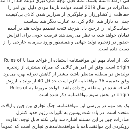
آتی درآمد داشته باشند. نکته قابل توجه کناره‌گیری دولت هند از ادامه
مذاکرات در سال 2019 است. دولت نارندا مودی دلیل این امر را
حفاظت از کشاورزان و جلوگیری از سرازیر شدن کالای بی‌کیفیت
چینی به بازار هند اعلام کرد. به عبارت دیگر هند سیاست
حمایت‌گرایی را ترجیح داد. هرچند نتیجه تصمیم دولت هند در آینده
نمایان خواهد شد، به نظر می‌رسد هند فرصت خوبی برای افزایش
حضور در زنجیره تولید جهانی و همین­طور ورود سرمایه خارجی را از
دست داده ‌است.
یکی از ابعاد مهم این موافقتنامه استفاده از قواعد مبدا یا Rules of
origin است. وفق این امر هر کالایی که میزان بیشتری از زنجیره
تولیدش در منطقه مدنظر باشد، بیشتر از کاهش تعرفه بهره می‌برد.
وفق ضمیمه 3A موافقتامه لازم است حداقل 40 از تولید یا ارزش
اضافه شده در منطقه رخ داده ‌باشد. قواعد مربوط به Rules of
origin در بخش سوم موافقتنامه ذکر شده ‌است.
یک بعد مهم در بررسی این موافقتنامه، جنگ تجاری بین چین و ایالات
متحده است. در یادداشت پیشین به تاثیرات رژیم جدید کنترل
صادرات چین بر این مسئله اشاره شد ولی نکته قابل توجه، تفاوت
رویکردی این موافقت‌نامه با موافقت‌نامه‌های تجاری است که عموماً