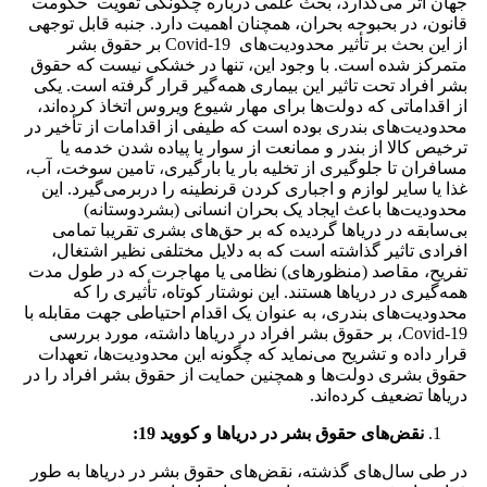
جهان اثر می‌گذارد، بحث علمی درباره چگونگی تقویت حکومت
قانون، در بحبوحه بحران، همچنان اهمیت دارد. جنبه قابل توجهی
از این بحث بر تأثیر محدودیت‌های Covid-19 بر حقوق بشر
متمرکز شده است. با وجود این، تنها در خشکی نیست که حقوق
بشر افراد تحت تاثیر این بیماری همه‌گیر قرار گرفته است. یکی
از اقداماتی که دولت‌ها برای مهار شیوع ویروس اتخاذ کرده‌اند،
محدودیت‌های بندری بوده است که طیفی از اقدامات از تأخیر در
ترخیص کالا از بندر و ممانعت از سوار یا پیاده شدن خدمه یا
مسافران تا جلوگیری از تخلیه بار یا بارگیری، تامین سوخت، آب،
غذا یا سایر لوازم و اجباری کردن قرنطینه را دربرمی‌گیرد. این
محدودیت‌ها باعث ایجاد یک بحران انسانی (بشردوستانه)
بی‌سابقه در دریاها گردیده که بر حق‌های بشری تقریبا تمامی
افرادی تاثیر گذاشته است که به دلایل مختلفی نظیر اشتغال،
تفریح، مقاصد (منظورهای) نظامی یا مهاجرت که در طول مدت
همه‌گیری در دریاها هستند. این نوشتار کوتاه، تأثیری را که
محدودیت‌های بندری، به عنوان یک اقدام احتیاطی جهت مقابله با
Covid-19، بر حقوق بشر افراد در دریاها داشته، مورد بررسی
قرار داده و تشریح می‌نماید که چگونه این محدودیت‌ها، تعهدات
حقوق بشری دولت‌ها و همچنین حمایت از حقوق بشر افراد را در
دریاها تضعیف کرده‌اند.
نقض‌های حقوق بشر در دریاها و کووید 19:
در طی سال‌های گذشته، نقض‌های حقوق بشر در دریاها به طور