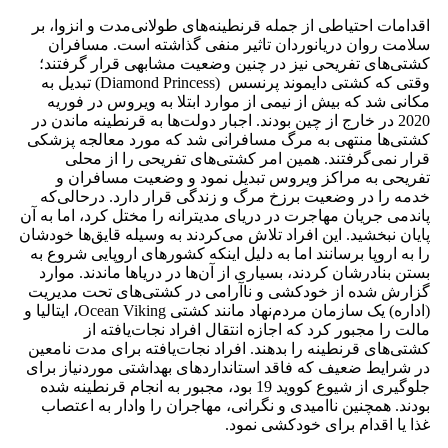
اقدامات احتیاطی از جمله قرنطینه‌های طولانی‌مدت و انزوا، بر
سلامت روان دریانوردان تاثیر منفی گذاشته است. مسافران
کشتی‌های تفریحی نیز در چنین وضعیت مشابهی قرار گرفتند؛
وقتی که کشتی دایموند پرنسس (Diamond Princess) تبدیل به
مکانی شد که بیش از نیمی از موارد ابتلا به ویروس در فوریه
2020 در خارج از چین بودند. اجبار دولت‌ها به قرنطینه ماندن در
کشتی‌ها منتهی به مرگ مسافرانی شد که مورد معالجه پزشکی
قرار نمی‌گرفتند. همین امر کشتی‌های تفریحی را از محلی
تفریحی به مراکز ویروس تبدیل نمود و وضعیت مسافران و
خدمه را در وضعیت برزخ مرگ و زندگی قرار دارد. درحالی‌که
پاندمی جریان مهاجرت در دریای مدیترانه را مختل کرد، اما به آن
پایان نبخشید. این افراد تلاش می‌کردند به وسیله قایق‌ها خودشان
را به اروپا برسانند اما به دلیل اینکه کشورهای اروپایی شروع به
بستن بنادرشان کردند، بسیاری از آن‌ها در دریاها ماندند. موارد
گزارش شده از خودکشی و ناآرامی در کشتی‌های تحت مدیریت
(اداره) یک سازمان مردم‌نهاد مانند کشتی Ocean Viking، ایتالیا و
مالت را مجبور کرد که اجازه انتقال افراد نجات‌یافته از
کشتی‌های قرنطینه را بدهند. افراد نجات‌یافته برای مدت نامعین
در شرایط ضعیف که فاقد استانداردهای بهداشتی موردنیاز برای
جلوگیری از شیوع کووید 19 بود، مجبور به انجام قرنطینه شده
بودند. همچنین نا‌امیدی و نگرانی، مهاجران را وادار به اعتصاب
غذا یا اقدام برای خودکشی نمود.