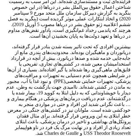
فزاینده‌ای ثبت و مستندسازی شده‌اند. این امر سبب به رسمیت
شناختن اعمال حقوق بین‌الملل بشر در دریاها (در این خصوص
بنگرید به گزارش دبیرکل سازمان ملل متحد مورخ 9 سپتامبر
2020) و اتخاذ ابتکارات عملی موثر گردیده است (بنگرید به فصل
ششم اعلامیه ژنو حقوق بشر در دریاها مصوب 5 آوریل 2019).
هرچند که پاندمی رخداد غم‌انگیزی است، یادآور نقض‌های مداوم
در دریاها و تعهد دولت‌ها به پایان بخشیدن آن‌ها است.
بیشترین افرادی که تحت تاثیر بسته شدن بنادر قرار گرفته‌اند،
دریانوردان و ماهیگیران بوده‌اند. محدودیت‌های بندری مانع از
جابه‌جایی خدمه شده و صدها دریانورد، بیش از آنچه در قرارداد
استخدامیشان معین شده، در کشتی‌های تجاری، تفریحی یا
قایق‌های ماهی‌گیری رها شده‌اند یا گیر افتاده‌اند. بسیاری از آن‌ها
در شرایطی همچون عدم دستیابی به تجهیزات و مراقبت‌های
پزشکی، تجهیزات حمایتی شخصی(PPE) و نبود غذا یا آب، مجبور
به ماندن در کشتی شده‌اند. ناامیدی جهت بازگشت به وطن، عدم
دیدار با خویشاوندانی که به دلیل ابتلا به کووید 19، بیمار شده یا
درگذشته‌اند، عدم دریافت درمان‌های پزشکی در هنگام بیماری و
… باعث نگرانی شدید این افراد و حتی در مواردی منجر به
خودکشی شده است. ملوانان نیز در کشتی‌های جنگی در معرض
خطر ابتلای به این ویروس قرار گرفته‌اند. برای مثال فقدان
پروتکل‌های بهداشتی و تاخیر در درمان پزشکی، باعث ابتلای
تعداد زیادی از افراد و در نهایت مرگ یک فرد در ناو هواپیمابر
USS Theodor Roosevelt و Charles de Gaulle شد.