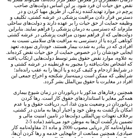
نقض حق حیات آن فرد شود. بر این اساس دولت‌های صاحب
پرچم در موارد تهدیدکننده زندگی، از طریق مهیا کردن و در
دسترس قرار دادن مراقبت پزشکی در عرشه کشتی، تکلیف و
وظیفه حمایت از حق حیات را بر عهده دارند و دولت‌های ساحلی
ملزم‌اند که دسترسی به درمان پزشکی را فراهم نمایند. بنابراین
دولت‌هایی که از فراهم نمودن مراقبت پزشکی در عرشه کشتی
کوتاهی کرده یا از دسترسی به مراقبت های سلامتی نسبت به
افرادی که در بنادر به شدت بیمار هستند، خودداری نموده، تعهد
ایجابی خودشان را در خصوص حمایت از حق حیات نقض کرده‌اند.
به علاوه، موارد نقض حقوق بشر توسط دولت‌هایی ارتکاب یافته
که اشخاص نجات‌یافته را مجبور به قرنطینه در عرشه کشتی و
در شرایط ازدحام و کثیف کرده و یا آن‌ها را به عقب رانده‌اند؛
شرایطی که ممکن است زمینه‌ساز شکنجه و اخراج جمعی این
افراد در مغایرت با حقوق بین‌الملل بشر گردد.
همچنین رفتارهای مذکور با دریانوردان در زمان شیوع بیماری
همه‌گیر مغایر با استانداردهای حقوق کار است. رها کردن
دریانوردان در وضعیت بدون غذا، آب، دریافت حقوق و یا عدم
امکان بازگشت به وطن خود و اجبار آن‌ها به ماندن در کشتی،
برخلاف تعهدات بین‌المللی دولت‌ها در تامین امنیت مالی و
تضمین بازگشت آن‌ها به موطن خود می‌باشد (ماده 5-2
مقاوله‌نامه کار دریایی مصوب 2006 و ماده 21 مقاوله‌نامه کار
صیادی). همچنین ممانعت از جابه­جایی خدمه و رها کردن آن‌ها،