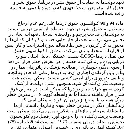
تعهد دولت‌ها به حمایت از حقوق بشر در دریاها، حقوق بشر و
حقوق کار، مفروض است؛ تعهدی که در دوره پاندمی به حاشیه
رانده شده است.
ماده 94 و 98 کنوانسیون حقوق دریاها علی‌رغم عدم ارجاع
مستقیم به حقوق بشر، در جهت حفاظت از ایمنی دریایی، نسبت
به دولت‌های صاحب پرچم و دولت‌های ساحلی تعهدات ایجابی را
تحمیل می‌نماید. ممانعت از جابه‌جایی خدمه و کارکنان که آن‌ها را
مجبور به کار کردن در شرایط ناسالم بدون استراحت و کار بیش
از قرارداد استخدامیشان می‌کند، منطبق با کنوانسیون حقوق
بین‌الملل دریاها -LOSC- نیست. خستگی، دلیل اصلی سوانح
دریایی بوده و زندگی تمام خدمه را در معرض خطر قرار می‌دهد.
از سوی دیگر، خودداری از معالجه پزشکی دریانوردان بیمار در
بنادر و بازگرداندن اجباری آن‌ها به دریاها زمانی که قادر به انجام
وظایف ضروری برای ایمنی کشتی نیستند، ممکن است باعث
وضعیت نگران‌کننده‌ای شود. همچنین امتناع دولت‌ها از کمک
کردن به مهاجران بیمار در دریا که ممکن است در معرض غرق
شدن قرار نداشته باشند اما به واسطه کووید 19 در معرض خطر
مرگ هستند، یا امتناع از بردن آن افراد به مکان امنی که
زندگیشان دیگر در معرض خطر نبوده و نیازهای انسانی آن‌ها
مانند غذا، سرپناه و نیازهای پزشکی تامین می‌گردد، ممکن است
وضعیت پریشان‌کننده‌ای را به‌وجود آورد (فصل دوم کنوانسیون
تجسس و نجات دریایی مصوب 1979 و پیوست 34 قطعنامه (78)
167 کمیته ایمنی دریانوردی در خصوص اصول راهنمای رفتار با