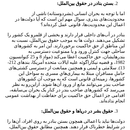
بستن بنادر در حقوق بین‌الملل:
اما با توجه به بحران انسانی (بشردوستانه) ناشی از
محدودیت‌های بندری، سوال مهم این است که آیا دولت‌ها در
اعمال این محدودیت‌ها، قانونی عمل کرده‌اند؟
بنادر در آب‌های داخلی قرار دارند و بخشی از قلمرو یک کشور را
تشکیل می‌دهند. دولت ها به موجب حقوق بین‌الملل، نسبت به
این مناطق از حق حاکمیت برخوردارند. این امر به کشورهای
ساحلی جهت کنترل ورود و یا ممنوعیت دسترسی به
بندرهایشان، حق حاکمیت اعطا می‌کند (مواد 8 و 25 کنوانسیون
1982، و قضیه نیکاراگوئه علیه ایالات متحده آمریکا، بندهای 212-
13). سلامتی و ایمنی و همچنین ممانعت از دسترسی کشتی‌های
حاملِ مسافرانِ مبتلا به بیماری‌هایِ مسری به سواحل این
کشورها، زمینه‌ای قانونی است که به موجب آن کشورهای
صاحب بندر می‌توانند مانع از ورود آن‌ها شوند. ازاین‌رو به نظر
می‌رسد که کشورهای صاحب بندر در کنار یک بحران بی‌سابقه،
اقدامی جز اعمال حق حاکمیت برای حفاظت از بهداشت عمومی
انجام نداده‌اند.
حقوق بشر در دریاها و حقوق بین‌الملل:
دولت‌ها نباید با اعمالی همچون بستن بنادر به روی افراد، آن‌ها را
در شرایط خطرناک قرار دهند. همچنین مطابق حقوق بین‌الملل،