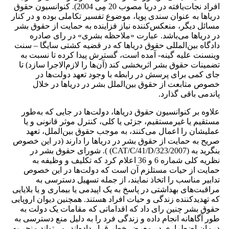
افراد نجات‌یافته در دریا مصوب 20 مِی 2004). کنوانسیون حقوق
دریاها به عنوان سندی پویا، موضوع تفسیر تکاملی بوده و در کنار
مسائل دیگر، منعکس‌کننده نیاز فزاینده به حمایت از حقوق بشر
در دریاها می‌باشد. عبارت «ملاحظه بشری» در رای صادره
دادگاه بین‌المللی حقوق دریاها که در قضیه کشتی سایگا – سنت
وینسنت علیه گینه- آمده است، گسترش پیدا کرده تا نسبت به
تضمینات حقوق بشر اثربخشی کند (آن‌ها را لازم‌الاجرا سازد) تا
جای کمی برای پرسش در رابطه با وجود تعهد دولت‌ها در
خصوص متابعت از حقوق بین‌الملل بشر در دریاها در خلال
پاندمی باقی گذارد.
علاوه بر کنوانسیون حقوق دریاها، دولت‌ها در جایی که به‌طور
مستقیم یا غیرمستقیم، جزئی یا کلی، کنترل موثر قانونی و یا
عملیشان را اعمال می‌کنند، به موجب حقوق بین‌الملل، تعهد
صریح به حمایت از حقوق بشر در دریاها را دارند (در این خصوص
بنگرید به (CAT/C/41/D/323/2007) ). شورای حقوق بشر در
نظریه کلی شماره 6 و 36 اعلام کرد که تکلیف و وظیفه به
حمایت از حیات مستلزم آن است که دولت‌ها در این خصوص
تدابیر مناسب را اتخاذ نمایند، از جمله تسهیل دسترسی به
مراقبت‌های بهداشتی در پاسخ به یک اپیدمی یا بیماری و یا بلایایی
که تهدیدکننده زندگی و حیات افراد هستند. همچنین دیوان اروپایی
حقوق بشر چنین رای داد که اقداماتی که مقامات یک دولت به
طور آگاهانه انجام داده و زندگی فرد را به دلیل منع دسترسی به
درمان اضطراری در معرض خطر قرار داده‌اند، می‌تواند منجر به