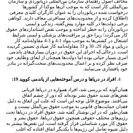
مخالف اصول راهنمای سازمان بین‌المللی دریانوردی و سازمان
بین‌المللی کار است که به موجب آن‌ها موکداً از کشورها
درخواست شده دریانوردان را به عنوان کارگران کلیدی معرفی
(اطلاق) کرده و از محدودیت‌های مسافرتی معاف دارند. کوتاهی
برخی دولت‌ها در کلیه موارد پیش‌گفته، زندگی و ایمنی
دریانوردان را به خطر انداخته و موجب نقض استانداردهای حقوق
کار می‌گردد؛ زیرا حق بر مراقبت‌های پزشکی و ایمنی شرایط
اشتغال در کشتی‌ها به موجب مواد 1-4 و 3-4 مقاوله‌نامه کار
دریایی و مواد 29، 30 و 33 مقاوله‌نامه کار صیادی تضمین گردیده
است. درحالی‌که اجرای این حقوق در دوران بیماری‌های پاندمی
امری بسیار حیاتی بوده اما دولت‌ها همچنان از ایفای وظایف خود
صرف نظر کرده و بر اعمال محدودیت‌های سخت‌گیرانه در بنادر
خود پافشاری می‌نمایند.
افراد در دریاها و
درس آموخته‌هایی از
پاندمی کووید 19:
همان‌گونه که بررسی شد، افراد همواره در دریاها قربانی
نقض‌های شدید حقوق بشر بوده‌اند که دور از چشم اتفاق
می‌افتند. موضوع قابل توجه این است که علت این اتفاق به دلیل
فقدان حمایت‌های قانونی به موجب حقوق بین‌الملل نیست و
همان‌طور که در این نوشتار گفته شد، حقوق افراد در دریاها تحت
رژیم‌های مختلف حقوقی همچون حقوق دریاها، حقوق بشر و
حقوق کار مورد شناسایی قرار گرفته است. این نقض‌ها بیشتر به
دلیل شیوه تعامل این رژیم‌ها با یکدیگر اتفاق افتاده که اغلب