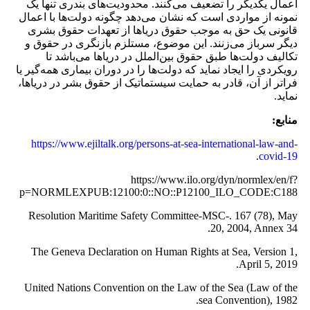
اعمال یکدیگر را تضعیف می‌کنند. محدودیت‌های بندری تنها یک
نمونه از مواردی است که نشان می‌دهد چگونه دولت‌ها با اعمال
قانونی یک حق به موجب حقوق دریاها از تعهدات حقوق بشری
دیگر سرباز می‌زنند. این موضوع، مستلزم بازنگری در حقوق و
تکالیف دولت‌ها طبق حقوق بین‌الملل در دریاها می‌باشد تا
رویکردی را ایجاد نماید که دولت‌ها را در دوران بیماری همه‌گیر یا
فراتر از آن، قادر به حمایت سیستماتیک از حقوق بشر در دریاها،
نماید.
منابع:
https://www.ejiltalk.org/persons-at-sea-international-law-and-
.
covid-19
https://www.ilo.org/dyn/normlex/en/f?
p=NORMLEXPUB:12100:0::NO::P12100_ILO_CODE:C188
Resolution Maritime Safety Committee-MSC-. 167 (78), May
20, 2004, Annex 34.
The Geneva Declaration on Human Rights at Sea, Version 1,
April 5, 2019.
United Nations Convention on the Law of the Sea (Law of the
sea Convention), 1982.