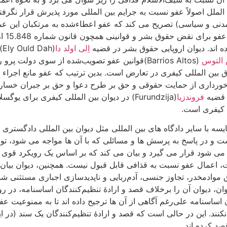
صوص ممنوعیت شکنجه (ماده 7 میثاق حقوق مدنی و سیاسی) تصریح می کند که عفو اعطاءشده 
9 او
ه اند. دیوان اروپایی حقوق بشر در قضیه
اِلی اولد دا
(
 التوس
(Barrios Altos)قوانین عفو تصویب‌شده از سوی دو
ق بین المللی کیفری در تعارض است. بدین ترتیب که عفو مانع اجراء 
ورداری از حمایت حقوقی و حق بر طرح دعوا و حق بر جبران خسارت ن
. قضیه
فروندزیا
(Furundzija) در دیوان بین المللی کیفری برای یوگسلاوی سابق و قضیه
 کیفری است.
ه با سایر دادگاه های بین المللی مثل دیوان بین المللی دادگستری ک
است و در پاسخ به پرسش ها و مسائلی که با آن ها مواجه می شود، توج
 می شود قرار می گیرد و بیان می کند که بر اساس یک رویکرد قوی و
ست، اعمال عفو نسبت به قذافی قابل قبول نیست. همچنین، دیوان بیا
دیوان آن را برخلاف قصد و ارادۀ تنظیم‌کنندگان اساسنامه، در روی
اساسنامه علی‌رغم آگاهی از آن ها ترجیح داده اند تا به ممنوعیت عفو
ند. این در حالی است که قصد و ارادۀ تنظیم‌کنندگان یک سند (در این‌
د کرده اند.