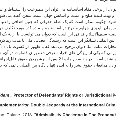
ن، از برخی مفاد اساسنامه می توان این ممنوعیت را استنباط و استخ
 و تهدیدکنندۀ صلح و امنیت و آسایش جهان است، سخن گفته می شود و
ل شود. چگونه ممکن است که یک نظام حقوقی که چنین اهدافی را دنبال
دهد؟! همچنین، برخی مواد اساسنامه ازجمله 
قضیه سیف‌الاسلام قذافی این است که دیوان می توانست با ارایۀ یک 
جرایم بین المللی نشانگر این است که رسیدگی قضایی ملی با هدف رهاک
کمه و مجازات نماید. اما، دیوان ترجیح می دهد که با ظهور در کسوت یک
نیست. همچنین، با این‌که در اساسنامۀ دیوان اشاره ای به موضوع عفو
وان، مدافعان حقوق بشر را به آینده تنها دادگاه بین المللی دائمی که
 idem
_ Protector of Defendants’ Rights or Jurisdictional 
mplementarity: Double Jeopardy at the International Crim
an, Gaiane. 2018.
“Admissibility Challenge in The Prosecut