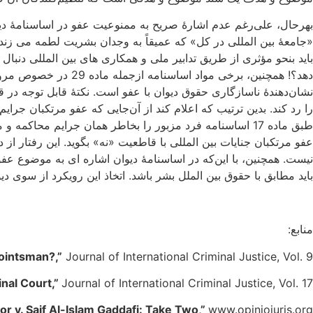
بهرحال، علی‌رغم عدم اشارۀ صریح به ممنوعیت عفو در اساسنامۀ دیوا
«جامعۀ بین المللی در کل» که عمیقاً به وجدان بشریت لطمه می زند
باید بنحو مؤثری از طریق تدابیر ملی و همکاری های بین المللی دنبا
نشان‌دهندۀ ناسازگاری حقوق دیوان با عفو است. نکتۀ قابل توجه در 
را رد کند. بدین ترتیب که اعلام کند از آن‌‍‌جایی که عفو مرتکبان 
طبق ماده 17 اساسنامه فرد مزبور را بخاطر همان جرایم محا
باید مطابق با حقوق بین الملل بشر باشد. اتخاذ این رویکرد از سوی دی
منابع:
Pointsman?,”
Journal of International Criminal Justice, Vol. 9.
inal Court,”
Journal of International Criminal Justice, Vol. 17.
or v. Saif Al-Islam Gaddafi: Take Two,”
www.opiniojuris.org.