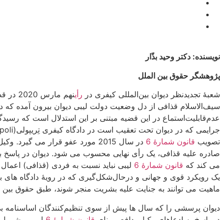
نویسنده: دکتر وحید بذّار
پژوهشگر حقوق بین الملل
شعبۀ تجدیدنظر دیوان بین‌المللی کیفری در
رأی
نهم مارس 2020 در قضیه سیف‌الاسلام قذافی(Saif Al-Islam Gadafi)
سیف‌الاسلام قذافی از دل وضعیت دولت لیبی دیوان بیرون آمده که
عدم‌قابلیت‌استماع در این قضیه مبتنی بر این استدلال است که رسیدگ
تصویب
قانون شمارۀ 6
در سال 2015 مورد عفو قرار می گیرد. وکیل‌مدافع قذافی بیان می کند که اثر
صادره علیه قذافی، یک رأی نهایی محسوب می شود. دیوان در پاسخ به ا
می کند که
قانون شمارۀ 6
لیبی نباید نسبت به فردی (قذافی) اعما
یک رویکرد قوی و جهانی و درحال‌شکل‌گیری که در رویۀ دادگاه های 
ماهیت می توانند به جنایت علیه بشریت منجر شوند، طبق حقوق بین 
دیوان پرسشی را که سال ها پیش از سوی تنظیم‌کنندگان اساسنامه بی‌
در پاسخ به ادعاهای وکیل‌مدافع، مبنای
قانون شمارۀ 6
لیبی و شمول آ