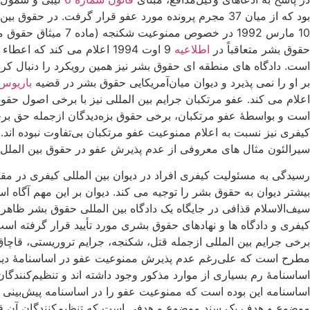
بود که از میان 37 مجرم پرونده مورد عفو قرار گرفت. در حقوق بین الملل اصولاً عفو نسبت به جرایم بین المللی مورد پذیرش قرار نگرفته است. کمیته حقوق بشر در
10 مارس 1992 در خ
حقوق بشر متعاقباً در
اطلاعیه
است. دادگاه های منطقه ای حقوق بشر نیز همین رویکرد را دنبال کرد
بر او را نمی پذیرد و دیوان میان‌آمریکایی حقوق بشر در قضیه
باریوس
اعلام می کند. عفو مرتکبان جرایم بین المللی نیز با برخی اصول حقو
است و بواسطۀ عفو مرتکبان، برخی حقوق بزه‌دیدگان ازجمله حق برخ
کیفری نیز نسبت به اعلام ممنوعیت عفو مرتکبان بی‌تفاوت نبوده اند
سیرالئون مثال های معروفی از عدم پذیرش عفو در حقوق بین الملل
رسیدگی به مسئولیت کیفری افراد در دیوان بین المللی کیفری در مقایس
بیشتر دیوان به حقوق بشر را توجیه می کند. دیوان بر این مهم آگاه 
سیف‌الاسلام قذافی در جایگاه یک دادگاه بین المللی حقوق بشر ظاهر
کیفری و دادگاه ها و نهادهای حقوق بشری مورد تأیید قرار گرفته ا
مطرح است که علی‌رغم عدم پذیرش ممنوعیت عفو در اساسنامۀ دیوان، 
اساسنامۀ رم بسیاری از موارد مذکور وجود داشته اند و تنظیم‌کنندگان 
اساسنامه این بوده است که ممنوعیت عفو را در اساسنامه پیش‌بینی نکن
موضوع و هدف یک سند موضوع و هدفی است که تنظیم‌کنندگان آن قص