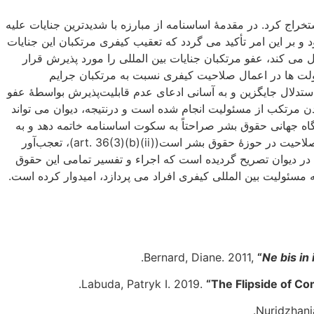
راج کرد. در مقدمۀ اساسنامه از مبارزه با شدیدترین جنایات علیه
 بر این امر تأکید می گردد که تعقیب کیفری مرتکبان این جنایات
 می کند، عفو مرتکبان جنایات بین المللی را مورد پذیرش قرار
ماده 29 در خصوص مرورزمان ناپذیری جرایم مندرج در اساسنامه و ماده 1در مورد تکلیف دولت ها در اعمال صلاحیت کیفری نسبت به مرتکبان جرایم
استدلال جایگزین و به آسانی ادعای عدم قابلیت‌پذیرش بواسطۀ عفو
ردن مرتکب از مسئولیت انجام شده است و درنتیجه، دیوان می تواند
 دادگاه جهانی حقوق بشر صراحتاً به سکوت اساسنامه خاتمه دهد و به
عفو مرتکبان جنایات بین المللی با قاطعیت «نه» بگوید. این رفتار از دیوانی که یکی از ویژگی های افراد معرفی‌شده برای قضاوت در آن، صلاحیت در حوزۀ حقوق بشر است(art. 36(3)(b)(ii))، تعجب‌آور
 نشده است، در بند سوم ماده 21 پس از برشمردن حقوق قابل‌اجراء در دیوان تصریح گردیده است که اجراء و تفسیر تمامی این حقوق
 به مسئولیت بین المللی کیفری افراد می پردازد، امیدوار کرده است.
Bernard, Diane. 2011,
“
Ne bis in
Labuda, Patryk I. 2019.
“The Flipside of Co
Nuridzhani