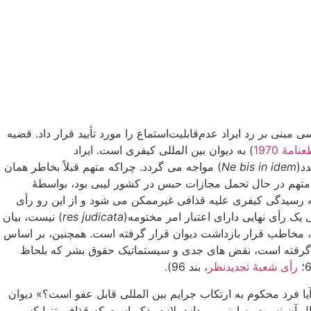
مبنی بر رد ایراد عدم‌قابلیت‌استماع را مورد تأیید قرار داد. قضیه
نامۀ 1970
) به دیوان بین المللی کیفری است. ایراد
د(
Ne bis in idem
) مواجه می گردد. چراکه متهم قبلاً بخاطر همان
 البته، لازم بذکر است هنگامی که متهم در حال تحمل مجازات حبس در کشور لیبی بود، بواسطۀ
 رسیدگی کیفری علیه قذافی غیرممکن می شود و از این رو رأی
یک رأی نهایی دارای اعتبار امر مختومه(
res judicata
) نیست، بیان
، مخاطب قرار بازداشت دیوان قرار گرفته است. همچنین، بر اساس
رار گرفته است، نقض های جدی و سیستماتیک حقوق بشر که بلحاظ
رأی شعبۀ تجدیدنظر
، بند 96).
ا فرد محکوم به ارتکاب جرایم بین المللی قابل عفو است؟» دیوان
 آن نسبت به اونمی پردازد. لازم بذکر است ‌که قذافی تنها کسی