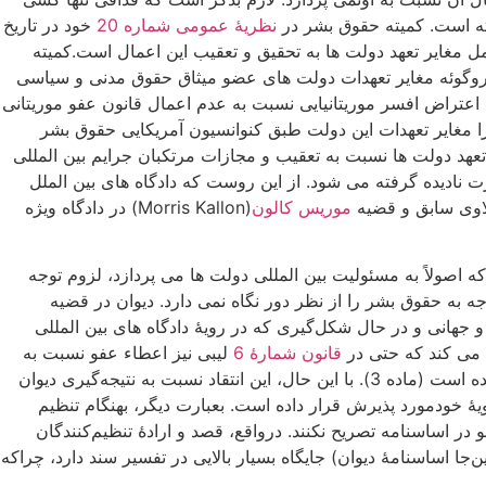
نظریۀ عمومی شماره 20
خود در تاریخ
به مرتکبان این عمل مغایر تعهد دولت ها به تحقیق و تعقیب این اعمال است.کمیته
ت 1994 اعلام می کند که اعطاء عفو برای نقض حقوق بشر و قوانینی همچون قانون شماره 15.848 اروگوئه مغایر تعهدات دولت های عضو میثاق حقوق مدنی و سیاسی
Ely Ould Dah) اعتراض افسر موریتانیایی نسبت به عدم اعمال قانون عفو موریتانی
لت پرو را مغایر تعهدات این دولت طبق کنوانسیون آمریکایی حقوق بشر
تعهد دولت ها نسبت به تعقیب و مجازات مرتکبان جرایم بین المللی
ادیده گرفته می شود. از این روست که دادگاه های بین الملل
موریس کالون
(Morris Kallon) در دادگاه ویژه
ه اصولاً به مسئولیت بین المللی دولت ها می پردازد، لزوم توجه
ه به حقوق بشر را از نظر دور نگاه نمی دارد. دیوان در قضیه
 جهانی و در حال شکل‌گیری که در رویۀ دادگاه های بین المللی
ن می کند که حتی در
قانون شمارۀ 6
لیبی نیز اعطاء عفو نسبت به
برخی جرایم بین المللی ازجمله قتل، شکنجه، جرایم تروریستی، قاچاق موادمخدر، تجاوز جنسی، آدم‌ربایی و ناپدیدسازی اجباری مستثنی شده است (ماده 3). با این حال، این انتقاد نسبت به نتیجه‌گیری دیوان
ۀ خودمورد پذیرش قرار داده است. بعبارت دیگر، بهنگام تنظیم
 در اساسنامه تصریح نکنند. درواقع، قصد و ارادۀ تنظیم‌کنندگان
جا اساسنامۀ دیوان) جایگاه بسیار بالایی در تفسیر سند دارد، چراکه