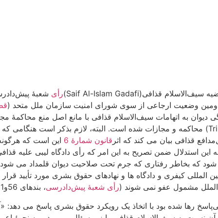
رأی
شعبۀ پیش‌دادرسی 
 دومین وضعیت ارجاعی از سوی شورای امنیت سازمان ملل متحد (
قطع
ی دیوان به اتهامات سیف‌الاسلام قذافی با مانع اصل منع محاکمۀ مجد
جرایمی که در دیوان تحت تعقیب است در دادگاه کیفری تِریپولی(Tripoli) محاکمه و مجازات شده است.
قانون شمارۀ 6
این است که هرگونه
ین استدلال ضمن تصریح به این امر که رأی دادگاه لیبی علیه قذافی 
ل شود که بخاطر رفتاری که جرم تحت صلاحیت دیوان قلمداد می شود
بین المللی کیفری و دادگاه ها و نهادهای حقوق بشری مورد تأیید ق
الملل مشمول عفو نمی شوند (
رأی شعبۀ پیش‌دادرسی
، بندهای 56و61؛
پاسخ رها شده بود با اتخاذ یک رویکرد حقوق بشری پاسخ می دهد: «آی
ن نسبت به سیف‌الاسلام قذافی را زیر سؤال می برد و به نحوۀ اعمال