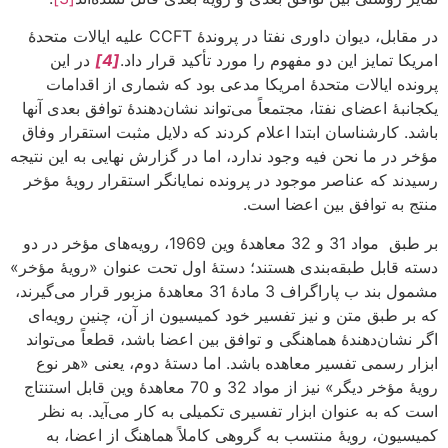
در مقابل، دیوان داوری نفتا در پروندۀ CCFT علیه ایالات متحدۀ
امریکا تمایز این دو مفهوم را مورد تأکید قرار داد.
[4]
در این
پرونده ایالات متحدۀ امریکا مدعی بود که شماری از اقدامات
یکجانبۀ اعضای نفتا، مجتمعاً می‌تواند نشان‌دهندۀ توافق بعدی آنها
باشد. کارشناسان ابتدا اعلام کردند که دلایل مثبت استقرار وفاق
مؤخر در ما نحن فیه وجود ندارد، اما در گزارش نهایی به این نتیجه
رسیدند که عناصر موجود در پرونده نمایانگر استقرار رویۀ مؤخر
منتج به توافق بین اعضا است.
بر طبق مواد 31 و 32 معاهدۀ وین 1969، رویه‌های مؤخر در دو
دسته قابل طبقه‌بندی هستند؛ دستۀ اول تحت عنوان «رویۀ مؤخر»
مشمول بند ب پاراگراف 3 مادۀ 31 معاهدۀ مزبور قرار می‌گیرند،
که بر طبق متن و نیز تفسیر خود کمیسیون از آن، چنین رویه‌ای
اگر نشان‌دهندۀ هماهنگی و توافق بین اعضا باشد، قطعاً می‌تواند
ابزار رسمی تفسیر معاهده باشد. اما دستۀ دوم، یعنی «هر نوع
رویۀ مؤخر دیگر» نیز از مواد 32 و 70 معاهدۀ وین قابل استنتاج
است که به عنوان ابزار تفسیری تکمیلی به کار می‌آید. به نظر
کمیسیون، رویۀ منتسب به گروهی کاملاً هماهنگ از اعضا، به