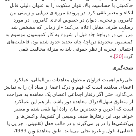
حاکمیتی با حساسیت بالا، نتوان سکوت را به عنوان دلیلی قابل
اتکاء و معتبر تلقی کرد. در پروندۀ مرزهای دریایی و زمینی بین
کامرون و نیجریه، دیوان در خصوص ادعای کامرون در مورد
رضایت طرف مقابل اعلام می‌کند: «از زمانی که مشخص شد
مرز آبی در دریاچۀ چاد قبل از شروع به کار کمیسیون موسوم به
کمیسیون محدودۀ دریاچۀ چاد، تحدید حدود شده بود، فاعلیت‌های
احتمالی نیجریه از نظر حقوقی باید به منزلۀ مخالفت تلقی
گردد
[20]
.»
نتیجه‌گیری
علی‌رغم اهمیت فراوان منطوق معاهدات بین‌المللی، عملکرد
اعضای معاهده است که فهم و درک اعضا از مفاد آن را به نمایش
می‌گذارد. حتی اگر رفتار اجماعی اعضای یک معاهده به صراحت
از منطوق سهل‌الادراک معاهده دور باشد، باز هم این عملکرد
است که آخرین و جدیدترین بیان ارادۀ آنها تلقی شده و معتبر
خواهد بود. این رفتارها طیف وسیعی از کنش‌ها، واکنش‌ها و
بی‌کنشی‌ها را در بر می‌گیرند و در قالب فعل (تقنیینی، اجرایی یا
قضایی)، قول و غیره تجلی می‌یابند. طبق معاهدۀ وین 1969،