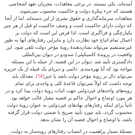
آمده‌اند، یکی نیستند. در برخی معاهدات، مجریان تعهد اشخاصی
هستند که جزء پیکرۀ دولت و حاکمیت محسوب نمی‌شوند.
معاهدات سرمایه‌گذاری و حقوق بشری از این دسته‌اند. اما از آنجا
که دولت دارای حاکمیت است و وصف حاکمیت او قبل از هر چیز
یکپارچگی و فراگیری است، لذا فرض این است که دولت بر
اعمال تمام اتباع خود نظارت دارد و بنابراین رفتارهای آنها به طور
غیرمستقیم می‌تواند نشان‌دهندۀ رویۀ مؤخر دولت تلقی شود. این
واقعیت در پروندۀ کاسیکیلی/ سدودو در دیوان بین‌المللی
دادگستری تأیید شد. دیوان در این قضیه، از جمله با این مسئله
مواجه بود که آیا بهره‌مندی دائمی و دیرپای یک قبیله از یک جزیره
می‌تواند دال بر رویۀ مؤخر دولت باشد یا خیر
[14]
. معذلک باید
توجه داشت که اولاً نمی‌توان قاعدۀ کلی و واحدی برای تمام
رویه‌های واحدهای غیردولتی جهت اثبات رویۀ دولت پیدا کرد و در
هر مورد اوضاع و احوال حاکم بر قضیه معیار غالب خواهد بود.
ثانیاً برای اینکه رفتارهای نهادهای غیردولتی به عنوان رویۀ دولت
محسوب گردد، باید مورد تأیید صریح یا ضمنی دولت قرار گرفته
باشد، یا اوضاع و احوال قضیه آن را نشان بدهد.
مسئلۀ بسیار پراهمیت در انتساب رفتارهای رویه‌ساز به دولت،