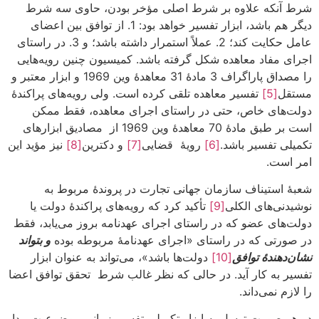
شرط آنکه علاوه بر شرط اصلی مؤخر بودن، حاوی سه شرط
دیگر هم باشد، ابزار تفسیر خواهد بود: 1. از توافق بین اعضای
عامل حکایت کند؛ 2. عملاً استمرار داشته باشد؛ و 3. در راستای
اجرای مفاد معاهده شکل گرفته باشد. کمیسیون چنین رویه‌هایی
را مصداق پاراگراف 3 مادۀ 31 معاهدۀ وین 1969 و ابزار معتبر و
مستقل
[5]
تفسیر معاهده تلقی کرده است. ولی رویه‌های پراکندۀ
دولت‌های خاص، حتی در راستای اجرای معاهده، فقط ممکن
است بر طبق مادۀ 70 معاهدۀ وین 1969 از مصادیق ابزارهای
تکمیلی تفسیر باشد.
[6]
رویۀ قضایی
[7]
و دکترین
[8]
نیز مؤید این
امر است.
شعبۀ استیناف سازمان جهانی تجارت در پروندۀ مربوط به
نوشیدنی‌های الکلی
[9]
تأکید کرد که رویه‌های پراکندۀ دولت یا
دولت‌های عضو که در راستای اجرای عهدنامه بروز می‌یابد، فقط
در صورتی که در راستای «اجرای عهدنامۀ مربوطه بوده
و بتواند
نشان‌دهندۀ توافق
[10]
دولت‌ها باشد»، می‌تواند به عنوان ابزار
تفسیر به کار آید. در حالی که نظر غالب شرط تحقق توافق اعضا
را لازم نمی‌داند.
در هر صورت توسل به ابزار تکمیلی تفسیر زمانی موضوعیت پیدا