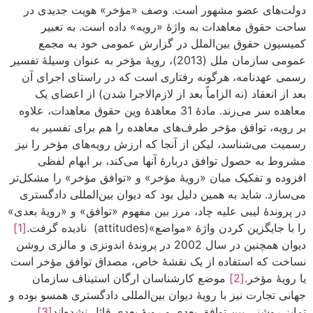
دولت‌های عضو مشهور است. وصف «مؤخر» هویت جدیدی در
ساحت حقوق معاهدات به واژۀ «رویه» داده است. به تعبیر
کمیسیون حقوق بین‌الملل در گزارش عمومی خود به مجمع
عمومی سازمان ملل (2013)، رویۀ مؤخر به عنوان وسیلۀ تفسیر
رسمی عهدنامه، هرگونه رفتاری است که در راستای اجرای آن
بعد از انعقاد (نه الزاماً بعد از لازم‌الاجرا شدن) از اعضای یک
معاهده سر می‌زند. مادۀ 31 معاهدۀ وین حقوق معاهدات، علاوه
بر رویه، توافق مؤخر طرف‌های معاهده را هم برای تفسیر به
رسمیت می‌شناسد، لیکن از آنجا که ارزش رویه‌های مؤخر را نیز
مشروط به حصول توافق دربارۀ آنها می‌کند، بر ابهام لفظی
افزوده و تفکیک میان «رویۀ مؤخر» و «توافق مؤخر» را مشکل‌تر
می‌سازد. شاید به همین دلیل بود که دیوان بین‌المللی دادگستری
در پروندۀ لیبی علیه چاد، مرز بین مفهوم «توافق» و «رویۀ بعدی»
را با جایگزین کردن واژۀ «مواضع»(attitudes) نادیده گرفت.
[1]
دیوان همچنین در سال 2002 در پروندۀ اندونزی و مالزی روشن
نساخت که استفاده از یک نقشۀ خاص، مصداق توافق مؤخر است
یا رویۀ مؤخر.
[2]
موضع کارشناسان ارگان استیناف سازمان
جهانی تجارت نیز با رویۀ دیوان بین‌المللی دادگستری همسو بوده و
تمایز روشنی بین توافق بعدی و رویۀ بعدی قائل نشده‌اند
[3]
.