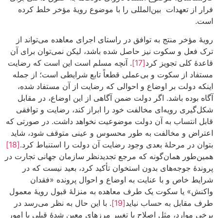
فرار از تعهدات بین‌المللی را با موضوع رویۀ مؤخر خلط کرده
است.
رویۀ مؤخر منتج به توافق در راستای اجرای معاهده می‌تواند از
ترک فعل و سکوت نیز حاصل شده باشد، لیکن نمی‌توان برای آن
قاعدۀ کلی تجویز کرد
[17]
. آنچه مسلم است این است که رضایت
مستفاد از سکوت و بی‌عملی قطعاً تابع شرایطی است؛ از جمله
اینکه دولت بر اوضاع و احوالی که رضایت از آن مستفاد شده،
آگاه بوده باشد. اگر دولت ضمن آگاهی از این اوضاع، در مقابل
شکل‌گیری رویه‌ای مخالفت خود را ابراز کند، رضایت و توافقی
قابل انتساب به آن دولت موضوعیت نخواهد داشت. در صورتی که
اعتراض و مخالفت به طور محسوس و عینی متوقف شود، شاید
بتوان در مرحلۀ بعدی وجود رضایت آن دولت را استنباط کرد.
[18]
همین‌طور همان‌گونه که مرجع تجدیدنظر سازمان جهانی تجارت در
پروندۀ جوجه‌های بدون استخوان تأکید کرد، بعید نیست که در
شرایط خاص و با عنایت به اوضاع و احوال پرونده «فقدان
واکنش» یا سکوت یک طرف معاهده به منزلۀ قبول رویۀ معمول
طرف مقابل به حساب نیاید
[19]
. با این حال به نظر می‌رسد در
برخی موارد، مثل اصلاح یا تغییر مرزهای معین شدۀ قبلی یا امور