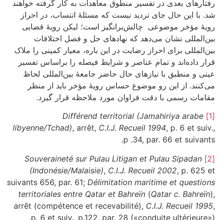
رفتارهای بعدی در تفسیر منطوق معاهدات به کار گرفته خواهند
شد. با این حال جای تردید نیست که مسئلۀ انتساب، در احراز
رویۀ مؤخر موضوعی چالش‌برانگیز است؛ لیکن رویۀ قضایی
بین‌المللی نشان می‌دهد که نهادهای حل و فصل اختلافات
بین‌المللی برای احراز رضایت در این باره، معیار کمینی را ملاک
قرار داده‌اند و تمام عناصر و شرایط فیصله را براساس تفسیر
عینی و منطبق با نیازهای حال حاضر جامعۀ بین‌المللی لحاظ
می‌کنند. از این رو موضوع حساس رویۀ مؤخر باید از منظر
مقامات رسمی با دقت فراوان مورد ملاحظه قرار گیرد.
Différend territorial (Jamahiriya arabe
[1]
libyenne/Tchad)
, arrêt,
C.I.J. Recueil 1994
, p. 6 et suiv.,
p .34, par. 66 et suivants.
Souveraineté sur Pulau Litigan et Pulau Sipadan
[2]
(Indonésie/Malaisie)
,
C.I.J. Recueil 2002
, p. 625 et
suivants 656, par. 61;
Délimitation maritime et
questions
territoriales entre Qatar et Bahreïn
(
Qatar c. Bahreïn
),
arrêt (compétence et recevabilité),
C.I.J. Recueil 1995
,
p. 6 et suiv., p.122, par. 28 («conduite ultérieure»).