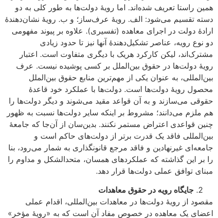
همین راستا تعریف شده‌اند. اما رویۀ دولت‌ها به طور کلی به دو
دسته تقسیم می‌شود: الف. رویۀ عرف‌ساز؛ و ب. رویۀ نشان‌دهندۀ
ارادۀ دولت در اجرای معاهده (تفسیری). علاوه بر پیوند مفهومی
دو نوع رویه، عناصر تشکیل‌دهندۀ آنها نیز تا حدود زیادی
مشترک‌اند، لیکن کارکرد هریک با دیگری متفاوت است. اعتبار
رویۀ دولت‌ها در حقوق بین‌الملل بر کسی پوشیده نیست. عرف
بین‌المللی، به عنوان یکی از مهم‌ترین منابع حقوق بین‌الملل
محصول رویۀ دولت‌ها است. دولت‌ها با عملکرد خود قاعدۀ
حقوقی می‌سازند و به آن قواعد مقید می‌شوند و دیگر دولت‌ها را
هم ملزم می‌دانند؛ مشروط بر اینکه سایر دولت‌ها نسبت به ظهور
چنین قواعدی اعتراض مستمر نکنند. بدین‌سان از آن‌جا که جامعۀ
بین‌المللی فاقد یک قدرت برتر از دولت‌های حاکم است و
جامعه‌‌ای غیرنهادین و فاقد مرجع قانونگذاری به شمار می‌رود، بنا
را بر این گذاشته که عملکردهای همسان، متحدالشکل و مداوم را
مبنای توافق عملی دولت‌ها قرار دهد.
جایگاه رویه در حقوق معاهدات
مقصود از رویۀ دولت‌ها در معاهدات بین‌المللی، اقدام عملی
اعضای یک معاهده در خصوص مفاد آن است که به «رویۀ مؤخر»