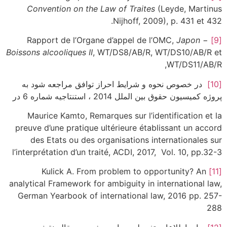
Convention on the Law of Traites
(Leyde, Martinus
Nijhoff, 2009), p. 431 et 432.
Japon −
Rapport de l’Organe d’appel de l’OMC,
[9]
Boissons alcooliques II
, WT/DS8/AB/R, WT/DS10/AB/R et
WT/DS11/AB/R,
[10]
در خصوص نحوه و شرایط احراز توافق مراجعه شود به
پروژه کمیسیون حقوق بین الملل 2014 ، استنتاجیه شماره 6 در
Maurice Kamto, Remarques sur l’identification et la
preuve d’une pratique ultérieure établissant un accord
des Etats ou des organisations internationales sur
l’interprétation d’un traité, ACDI, 2017, Vol. 10, pp.32-3
Kulick A. From problem to opportunity? An
[11]
analytical Framework for ambiguity in international law,
German Yearbook of international law, 2016 pp. 257-
288