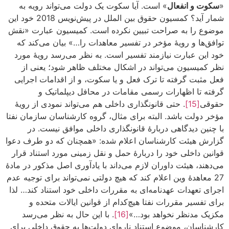
«
سکوت و انفعال
» است. آیا سکوت یک دولت می‌تواند رویه به
شمار آید؟ کمسیون حقوق بین الملل در پیش‌نویس 2018 خود این
موضوع را به صراحت تبیین نکرده است. کمیسیون عبارت «نقش
توافق‌ها و رویۀ مؤخر در تفسیر معاهدات را…» بیان می‌کند که
خود این عبارت نیازمند تفسیر است. به نظر می‌رسد رویۀ مورد
نظر کمیسیون می‌تواند در اشکال مختلف ظاهر شود؛ یعنی از
فعل مثبت گرفته تا ترک فعل و یا سکوت، و از اقدامات اجرایی
گرفته تا اظهارات رسمی مقامات در محافل دیپلماتیک و
حقوقی
[15]
. حتی قانونگذاری داخلی هم می‌تواند نمودی از رویۀ
مؤخر دولت باشد. البته برای مثال، گروه کارشناسان سازمان نفتا
با چنین دیدگاهی دربارۀ قانونگذاری داخلی موافق نیست. در
گزارش هیئت کارشناسان اعلام شده: «همچنان که دو طرف دعوا
قوانین داخلی خود را دربارۀ حمل و نقل زمینی مورد استناد قرار
می‌دهند، هیئت داوران لازم می‌داند با یادآوری اصل مذکور در مادۀ
27 معاهدۀ وین اعلام کند که هیچ دولتی نمی‌تواند برای توجیه عدم
اجرای تعهدات عهدنامه‌ای به مقررات داخلی خود استناد کند… لذا
برای تفسیر مقررات نفتا هیچ‌کدام از قوانین ایالات متحده و
مکزیک مدنظر نخواهد بود…»
[16]
. با این حال به نظر می‌رسد
کارشناسان، موضوع استناد ناروای دولت‌ها به حقوق داخلی برای