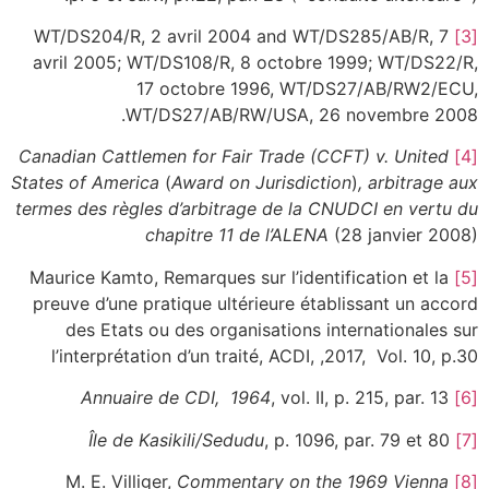
WT/DS204/R, 2 avril 2004 and WT/DS285/AB/R, 7
[3]
avril 2005; WT/DS108/R, 8 octobre 1999; WT/DS22/R,
17 octobre 1996, WT/DS27/AB/RW2/ECU,
WT/DS27/AB/RW/USA, 26 novembre 2008.
Canadian Cattlemen for Fair Trade (CCFT) v. United
[4]
States of America
(
Award on Jurisdiction
)
,
arbitrage aux
termes des règles d’arbitrage de la CNUDCI en vertu du
chapitre 11 de l’ALENA
(28 janvier 2008)
Maurice Kamto, Remarques sur l’identification et la
[5]
preuve d’une pratique ultérieure établissant un accord
des Etats ou des organisations internationales sur
l’interprétation d’un traité, ACDI, ,2017, Vol. 10, p.30
Annuaire de CDI, 1964
, vol. II, p. 215, par. 13
[6]
Île de Kasikili/Sedudu
, p. 1096, par. 79 et 80
[7]
Commentary on the 1969 Vienna
M. E. Villiger,
[8]