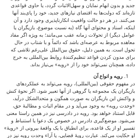
جدید و بدون ابهام نمایان و سهل‌الاثبات گردد، یا حاوی قواعدی
تازه‌اند که دولت‌ها به اقتضای نیازهای جدید، خود را پای‌بند آنها
می‌کنند. در هر دو حالت واقعیت انکارناپذیری وجود دارد و آن
اینکه، اسناد و محتوای آنها گاه (به نسبت موضوع، بازیگران یا
عوامل دیگر) از تحولات زمانه عقب می‌مانند؛ به ویژه اگر مفاد
معاهده مربوط به عرصه‌ای باشد که دائماً و با شتاب در حال
تحول است. به همین دلیل، حقوق بین‌الملل علی‌رغم تلاشی که
برای مدون کردن قواعد تنظیم‌کنندۀ روابط بین‌المللی به خرج
داده، همچنان نمی‌تواند خود را از «رویه» بی‌نیاز بداند.
رویه و انواع آن
در مفهوم حقوقی (بین‌المللی)، رویه می‌تواند به عملکردهای
بازیگران یک مجموعه یا گروهی از آنها تعبیر شود. اگر نحوۀ کنش
و واکنش این بازیگران به صورت همگون و متحدالشکل درآید،
«وحدت رویه» به وجود می‌آید و در مقام اثبات و مطالبۀ حق،
قابل استناد خواهد بود. رویه در دادرسی نیز در همین راستا معنی
می‌شود. موضع‌گیری دادرس در خصوص یک دعوا یا استنباط و
تفسیر او از یک قاعده، برای انطباق با یک واقعۀ بیرونی از «رویۀ»
او حکایت می‌کند. عبارت رویۀ قضایی، یا آراء وحدت رویه نیز در