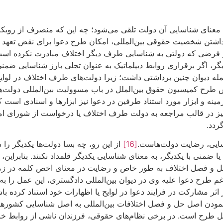
عنای شناسایی آن دولت تلقی می‌شود؛ چه این که منصرف از رویکرد دی
 داشتن شخصیت حقوقی بین‌المللی، امکان طرح دعوا برای نقض تعهد بی
ر فرضی که دولتی به شناسایی طرف دیگر اختلاف مبادرت نکرده اس
 اگر برقراری روابط دیپلماتیک به عنوان تجلی بارز شناسایی ضمنی 
مله دیوان چنین برداشتی داشت؛ زیرا دولت‌های طرف اختلاف در لوا
زمینه و ابزار مورد استناد طرفین در دعوا نیز ابزارها و اسنادی اس
 نیز در قالب مراجعه به دولت طرف اختلاف یا درخواست از شورای ا
ردد.
سایی، رضایت دولت‌هاست.
[16]
از این رو، چه بسا دولت‌ها یکدیگر را 
منی با یکدیگر، به معنای شناسایی یکدیگر قلمداد نکنند. بنابراین، 
 حل و فصل اختلاف به طور خاص و رضایت در معنای اخص کلمه در زمی
 طرح دعوا علیه وی در دیوان بین‌المللی دادگستری، این عمل را به 
 مشارکت در فرایند دعوا در لوایح یا اظهارات خود استناد کرده باشن
 نمودن اصل حل و فصل اختلافات بین‌المللی به اصل شناسایی کشور
 قابل طرح است. در برخی نظام‌های حقوقی، فرزندان ناشی از روابط خ