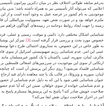
به‌رغم سابقه طولانی اختلاف نظر در میان دکترین پیرامون تأسیسی
اعلامی که می‌تواند آثار تأسیسی نیز به همراه داشته باشد؛ بدی
موجودیتی به نام کشور در عرصه عمل به وجود آمده است و از این ر
ملتزم خواهد بود و در صورت نقض تعهد، مسوولیت بین‌المللی آن 
زمینه را جهت ایجاد روابط دوجانبه در زمینه‌‌های گوناگون فراهم می
شناسایی اشکال مختلفی دارد: دائمی و موقت، رسمی و عملی، فردی 
خصوص مورد بحث و بررسی قرار گرفته است.
[3]
تمرکز این نوشتا
به طور خاص در این خصوص، به سناریوی احتمالی طرح دعوا توسط یا 
عینی این امر، عدم شناسایی رژیم صهیونیستی اسرائیل از سوی ق
مالزی، لبنان، سوریه، لیبی، پاکستان یا یک کشور غیرمسلمان مانند ک
ارتکابی از سوی این موجودیت در سرزمین‌های اشغالی فلسطین بر اس
شناسایی قلمداد می‌شود؟ روی دیگر این پرسش آن است که چنانچه اسر
لبنان، سوریه و ونزوئلا، در قالب یک یا چند معاهده دارای قید ارجاع
عنوان شناسایی تلقی شود یا این که به دلیل عدم شناسایی از حضو
و عدم شناسایی خوانده از سوی خواهان. ضمن این که آیا عدم حضور 
صلاحیت خویش صادر کند؟ پاسخ به این پرسش‌ها مستلزم پاسخ به پر
امر در احراز صلاحیت دیوان نقش ایفا می‌کند؟
آیا شناسایی طرفین اختلاف بر صلاحیت دیوان تأثیری خواهد داشت؟