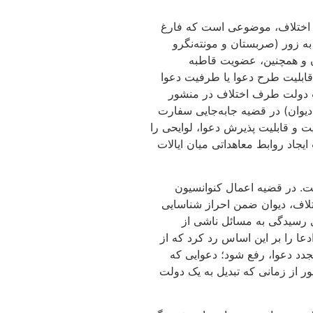
 بودن طرف اختلاف، موضوعی است که فارغ
به زور (صربستان و مونته‌نگرو
ن و همچنین، عضویت قاطبه
ابلیت طرح دعوا یا طرفیت دعوا
یت دولت طرف اختلاف در منشور
د در مورد فلسطین (به عنوان دولت ناظر غیرعضو ملل متحد ذیل بند 2 ماده 35 اساسنامه دیوان) در قضیه جابه‌جایی سفارت
ت و قابلیت پذیرش دعوا، لوایحی را
یپلماتیک 1961 در سال 2014 اعلام نمود، این اقدام موجب ایجاد روابط معاهداتی میان ایالات
ت. در قضیه اعمال کنوانسیون
تلاف، دیوان ضمن احراز شناسایی
ی‌کرد دیوان برای رسیدگی به مسائل ناشی از
عا را بر این اساس رد کرد که از
مجدد دعوا، رفع شود؛ دعوایی که
نوانسیون مزبور از زمانی که تبدیل به یک دولت