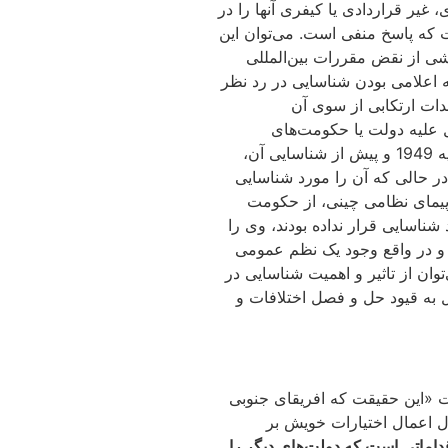
یر قراردادی یا کیفری آنها را در
 که پاسخ منفی است. می‌توان این
اشی از نقض مقررات بین‌المللی
ه اعلامی بودن شناسایی در رد نظر
دات ارتکابی از سوی آن
ل علیه دولت یا حکومت‌های
شناسایی نشده اقدام کنند. در رویه دولتی نیز بریتانیا در ازای سرنگون شدن هواپیمای بریتانیایی به دست نیروهای نظامی اسرائیل در ژانویه 1949 و پیش از شناسایی آن،
شد در حالی که آن را مورد شناسایی
 یک هواپیمای نظامی چینی، از حکومت
ناسایی قرار نداده بودند، وی را
 و در واقع وجود یک نظم عمومی
وان از تاثیر و اهمیت شناسایی در
 به قیود حل و فصل اختلافات و
 اظهار داشت «این حقیقت که افریقای جنوبی
ال اعمال اختیارات خویش بر
اماتی است که دولت‌های دیگر را