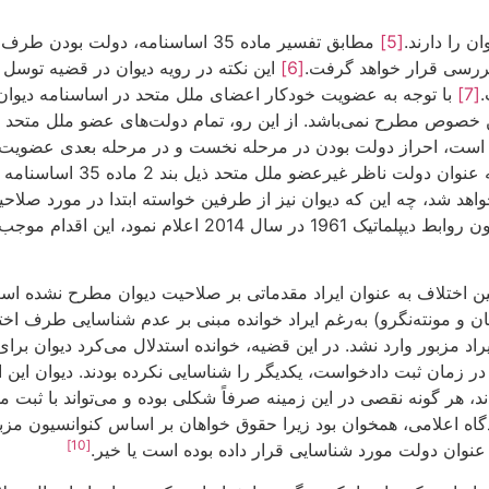
ن را دارند.
[5]
مطابق تفسیر ماده 35 اساسنامه، دولت
ررسی قرار خواهد گرفت.
[6]
این نکته در رویه دیوان در قضیه توسل 
[7]
با توجه به عضویت خودکار اعضای ملل متحد در اساسنامه دیوا
خصوص مطرح نمی‌باشد. از این رو، تمام دولت‌های عضو ملل متحد ق
 لازم است، احراز دولت بودن در مرحله نخست و در مرحله بعدی عضو
ملل متحد است. موضوعی که به نظر می‌رس
هد شد، چه این که دیوان نیز از طرفین خواسته ابتدا در مورد صلاحی
تقدیم نمایند زیرا ایالات متحده در زمان پیوستن فلسطین به کنوانسیون روابط د
ن اختلاف به عنوان ایراد مقدماتی بر صلاحیت دیوان مطرح نشده اس
و مونته‌نگرو) به‌رغم ایراد خوانده مبنی بر عدم شناسایی طرف اخ
ر انعقاد موافقتنامه دیتون در 1995، اساساً به ایراد مزبور وارد نشد. در این قضیه، خوانده استدلال م
زمان ثبت دادخواست، یکدیگر را شناسایی نکرده بودند. دیوان این اد
د، هر گونه نقصی در این زمینه صرفاً شکلی بوده و می‌تواند با ثبت 
وسید پیش از سال 1995 بودند. نتیجه با دیدگاه اعلامی، همخوان بود زیرا حقوق خواهان بر اساس ک
[10]
ه عنوان دولت مورد شناسایی قرار داده بوده است یا خیر.