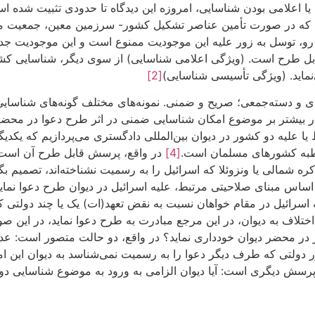
 یا اعلامی بودن شناسایی، امروزه این دیدگاه تا حدودی تثبیت شده
ن بیان که در صورت تأمین عناصر تشکیل کشور- سرزمین معین، جمعی
و، توسل به زور علیه این موجودیت ممنوع است و این موجودیت جدید
قابل طرح است. (ویژگی اعلامی شناسایی) از سوی دیگر، شناسایی ک
‌نماید. (ویژگی تأسیسی شناسایی)
[2]
و دسته‌جمعی؛ صریح و ضمنی. نمونه‌های مختلف گونه‌های شناسایی 
ر بیشتر بر موضوع امکان شناسایی ضمنی در اثر طرح دعوا در محضر 
علیه دو کشور در دیوان بین‌المللی دادگستری می‌پردازیم که یکدیگ
اطبه کشورهای مسلمان است.
[4]
در واقع، پرسش قابل طرح آن است 
ره شمالی یا ونزوئلا که اسرائیل را به رسمیت نشناخته‌اند، تصمیم ب
اس مبنای صلاحیتی مرتبط، علیه اسرائیل در دیوان طرح دعوا نماید،
ائیل در مقام خواهان نسبت به نقض تعهد(ات) یک یا چند دولتی که آ
 اختلاف به دیوان، در این مرجع مبادرت به طرح دعوا نماید، در این صو
ر در محضر دیوان خودداری نماید؟ در واقع، دو حالت متصور است: عد
دولتی که طرف دیگر دعوا را به رسمیت نمی‌شناسد به دیوان این امک
سش دیگری است: آیا دیوان الزامی به ورود به موضوع شناسایی دولت