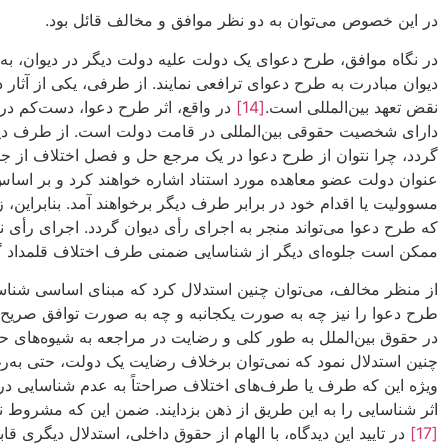
در این خصوص می‌توان به دو نظر موافق و مخالف قائل بود.
در نگاه موافق، طرح دعوای یک دولت علیه دولت دیگر در دیوان، به م
دیوان مبادرت به طرح دعوای ترافعی نمایند. از طرفی، یکی از آثار
نقض تعهد بین‌المللی است.
[14]
در واقع، اثر طرح دعوا، دست‌کم د
دارای شخصیت حقوقی بین‌المللی در قامت دولت است. از طرف دیگر،
گردد، چرا نتوان از طرح دعوا در یک مرجع حل و فصل اختلاف از ج
مسوولیت یا اقدام خود در برابر طرف دیگر برخواهند آمد. بنابراین، 
که طرح دعوا می‌تواند منجر به اجرای رأی دیوان گردد. اجرای رأی
ممکن است جلوه‌ای دیگر از شناسایی ضمنی طرف اختلاف قلمداد گ
از منظر مخالف، می‌توان چنین استدلال کرد که مبنای اساسی شنا
طرح دعوا را نیز چه به صورت یکجانبه و چه به صورت توافق صریح یا ض
در حقوق بین‌الملل به طور کلی و رضایت در مراجعه به شیوه‌های
چنین استدلال نمود که نمی‌توان برخلاف رضایت یک دولت، حتی به‌رغم
ویژه این که طرف یا طرف‌های اختلاف صراحتاً به عدم شناسایی در اثر
اثر شناسایی را به این طریق از ذهن بزدایند. ضمن این که مشروط
[17]
در تایید این دیدگاه، با الهام از حقوق داخلی، استدلال دیگری