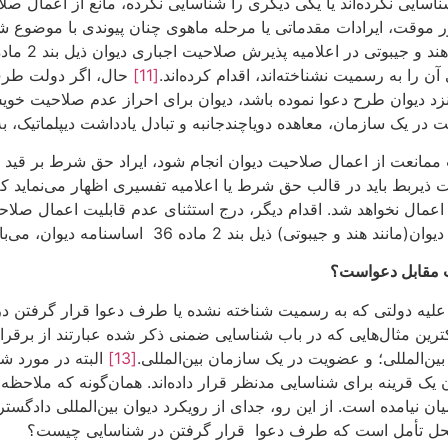
اسایی نکرده‌اند یا یکی دیگری را شناسایی نکرده، مانع از اعمال صل
 موقت، ایرادات مقدماتی یا مرحله ماهوی چنان پیوندی با موضوع شن
ن را به رسمیت نشناخته‌اند، اقدام کرده‌اند.
[11]
حال، اگر دولت طرف
نزد دیوان طرح دعوا نموده باشد، دیوان برای احراز عدم صلاحیت خو
یک سازمان، معاهده دویاچندجانبه و تبادل یادداشت دیپلماتیک، به
ت ممانعت از اعمال صلاحیت دیوان انجام شود، ایراد حق شرط بر قید
ذیربط باید در قالب حق شرط یا اعلامیه تفسیری اظهار می‌نماید که
مال نخواهد شد. اقدام دیگر، درج استثنای عدم قابلیت اعمال صلاح
 ذیل بند 2 ماده 36 اساسنامه دیوان، می‌باشد.
لت مقابل دعواست؟
علیه دولتی که به رسمیت شناخته نشده یا طرف دعوا قرار گرفتن در
ن مثال‌هایی که در باب شناسایی ضمنی ذکر شده عبارتند از برقرار
بین‌المللی؛ و عضویت در یک سازمان بین‌المللی.
[13]
البته در مورد شن
وان یک قرینه برای شناسایی مدنظر قرار داده‌اند. همان‌گونه که ملاح
امده است. از این رو، جدای از رویکرد دیوان بین‌المللی دادگستری
 محل تأمل است که طرف دعوا قرار گرفتن در شناسایی چیست؟