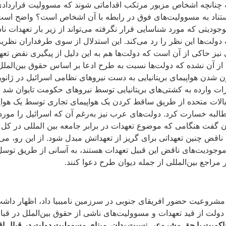
نانچه اشخاص مزبور مرتکب اقداماتی شوند که مسوولیت قراردادی، غ
 استناد به مسوولیت‌های فوق در رابطه با آن اشخاص است؟ واضح است
جودیتی که مورد شناسایی قرار نگرفته می‌تواند از زیر بار تعهدات ن
 دولت‌ها این نظر را رد می‌کند. این استدلال از سوی طرفداران نظری
یز حاکی از آن است که دولت‌ها هم به این دلیل از پیگیری نقض تعه
 از آن نشده که دولت‌ها نسبت به طرح ادعا بر اساس حقوق بین‌المل
جبران خسارات وارده به کشتی‌های بریتانیایی توسط نیروهای حکومت تایوان 
 بابت کشته شدن اتباع ایالات متحده از طریق ساقط کردن یک هواپیمای تجاری توسط
لبه خسارت کرد. دولت‌های عرب نیز به‌رغم آن که اسرائیل را مورد ش
ان گفت هنگامی که موضوع تعهدات در برابر جامعه بین المللی در کل
قض چنین تعهداتی برای گریز از تعهداتش مبدل شود. از این رو، می‌ت
وجودیت‌های ناقض این قبیل تعهدات هستند، به آسانی از طریق توسل
 مراجع بین‌المللی از جمله دیوان طرح دعوا کنند.
در سال 1971 زمانی که حکم به عدم مشروعیت حضور افریقای جنوبی در سرزمین نامیبیا داد،
 دولت از قید تعهدات و مسوولیت‌های ناشی از حقوق بین‌الملل در قب
کمیت یا حق مشروعی نسبت بدان، مبنای مسوولیت دولت در قبال اقد