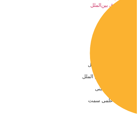
حقوق بین‌الملل
دکتر علیرضا ابراهیم گل
پژوهشگر حقوق بین الملل
دکتر عبدالله عابدینی
عضو هیئت علمی سمت