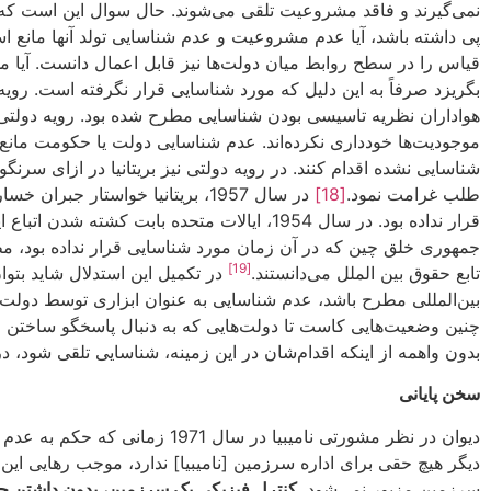
نمی‌گیرند و فاقد مشروعیت تلقی می‌شوند. حال سوال این است که چ
پی داشته باشد، آیا عدم مشروعیت و عدم شناسایی تولد آنها مانع
قیاس را در سطح روابط میان دولت‌ها نیز قابل اعمال دانست. آیا مو
بگریزد صرفاً به این دلیل که مورد شناسایی قرار نگرفته است. رویه
هواداران نظریه تاسیسی بودن شناسایی مطرح شده بود. رویه دولتی ن
موجودیت‌ها خودداری نکرده‌اند. عدم شناسایی دولت یا حکومت مانع
طلب غرامت نمود.
[18]
در سال 1957، بریتانیا خواستار 
قرار نداده بود. در سال 1954، ایالات متحده
جمهوری خلق چین که در آن زمان مورد شناسایی قرار نداده بود، مطا
[19]
تابع حقوق بین الملل می‌دانستند.
در تکمیل این استدلال شاید بتو
بین‌المللی مطرح باشد، عدم شناسایی به عنوان ابزاری توسط دولت نا
چنین وضعیت‌هایی کاست تا دولت‌هایی که به دنبال پاسخگو ساختن م
بدون واهمه از اینکه اقدام‌شان در این زمینه، شناسایی تلقی شود، در
سخن پایانی
دیوان در نظر مشورتی نامیبیا 
دیگر هیچ حقی برای اداره سرزمین [نامیبیا] ندارد، موجب رهایی این
سرزمین مزبور نمی‌شود.
کنترل فیزیکی یک سرزمین، بدون داشتن حا