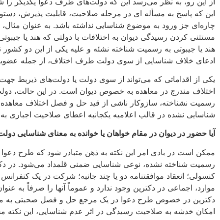
از این رو، به نظر می‌رسد این که دولت‌های طرف دعوا یکدیگر را شن
این که پاسخ به مسأله ای در مرحله صلاحیت، قابلیت پذیرش، دستور
مستثنی کردن رسیدگی دیوان به اختلافات با دولتی که هند یا جیبوتی آ
هند یا جیبوتی به رسمیت شناخته نشئه و علیه یکی از این دو کشور 
ادعای خلاف شناسایی از سوی دولت طرف اختلاف، از جمله عضویت در 
یکی از اقداماتی که می‌تواند از سوی دولت یا دولت‌های ذیربط جه
اختلاف مندرج در معاهده به خصوص دیوان است. در این حالت، دولت 
رسمیت نشناخته، سازوکار ناشی از قید حل و فصل اختلاف معاهده اع
شناسایی نشده در قالب اعلامیه یکجانبه اعطای صلاحیت اجباری به دیوان(مانند هند و جیبوتی)
آیا حضور در دیوان در مقام خواهان یا خوانده به معنای شناسایی دو
ممکن است در بادی امر این نکته به ذهن متبادر شود که طرح دعوا 
رسمیت شناخته نشده، نوعی شناسایی ضمنی قلمداد می‌شود. در دکتری
کنسولی؛ انعقاد موافقتنامه دو یا چند جانبه؛ شرکت در یک کنفرانس 
موارد، اجماعی در دکترین وجود ندارد و عموماً آنها را صرفاً به عن
دکترین در خصوص طرح دعوا در یک مرجع حل و فصل صحبتی به میان نی
امکان خدشه به صلاحیت رسیدگی در اثر عدم شناسایی، این نکته