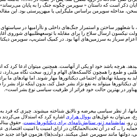
ان ذکر است که داستان « سوپرمن چگونه جنگ را به پایان می‌رساند» تکه
 سخن، مداخله سوپرمن براساس ملی­گرایی یا میهن‌پرستی بود. این مقاله
لت نیکسون ارسال سلاح را برای مقابله با توسعه­طلبی­های شوروی آغا
زام سرباز به سرزمین‌های آنها بود. در کمیک استریپ، سوپرمن دیکتاتور
هد. هرچه باشد خود او یکی از آنهاست. همچنین می­توان ادعا کرد که 
‌طلبی و طمع را همچون کالسکه‌های الهام و آرزو، سخت نگاه می‌دارد، تا 
د به وسیلۀ نهادهای اجتماعی دیکتاتورها مهار شوند. اما نهادهای ما بر
اتورها می­تواند به نفع نژاد بشر عمل کند، بدون اینکه نژاد بشر را در
اور در بهترین حالت خود فراتر از ظرفیت سیاسی نوع بشر است».
سان­ها، از نظر سیاسی بی­عرضه و نالایق شناخته می­شوند. چیزی که فرد ب
، می‌توان به غول‌های
یووال هراری
اشاره کرد که استدلال می‌کردند ه
ین رو،
نمایشنامه ژنو، ستایش‌نامه­‌ای برای دیکتاتورها نیست
. حقوق بین­
حمایه را ــ که در آن تحت‌الحمایگان در ازای امنیت یا امنیت اقتصادی ع
 دولت­ها مانند سوپرمن عمل می­کنند. دولت(ها)/ هژمون قواعد جدید حقوق بی