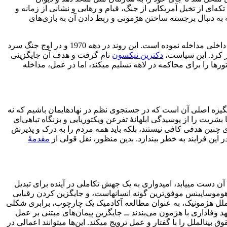
‌ای از تخیل آمریکایی از جنگ، قیام و رهایی و نشانی از زمانه و
 به دنبال برجسته ساختن هژمونی و ربط دادن آن به بازی‌های
در گذشته نه چندان دور، ایالات متحده آمریکا برای منافع شخصی خود، با شعله­ور ساختن و استمرار جنگ‌های داخلی و ناآرامی­ها در سیاست­های داخلی مداخله نموده است. این روند در دهه 1970 و در اوج جنگ سرد
ز کرد. این سیاست،
دکترین نیکسون
نام گرفت و هدف آن جایگزینی
ها را برای محاکمه در لاهه تسلیم می­کند، اما در عمل، مداخله
انگیزه اصلی آن است که در جستجوی نظم در نهادهایمان باشیم که نه
بشریت را از پوسیدگی ابلهانۀ تفرعن ویکتوریایی و بزنگاه تباهی‌ای
ای چنین هدفی کافی نیستند، بلکه باید همه مردم را به درک و پذیرش
 این فرایند به خطر بیندازد. بدین منظور، نقل قولی از
مقدمۀ
ه آن دست می­یابد، امیدواری به یک جهش تکاملی در آینده برای تبدیل
وموساپینس‌ موفق‌ترین گونه انسان­هاست، و جایگزین کردن رقبایی
الملل هژمونیک، به عنوان مطالعه آکادمیک یک چارچوب، برابری شکلی
هد وفاداری با هژمون می‌بندند ــ جایگزین پیمان‌های مبتنی بر عمل
ن­الملل را با گفتار و عمل ترویج می­کند. این‌ها می­توانند اعمالی در