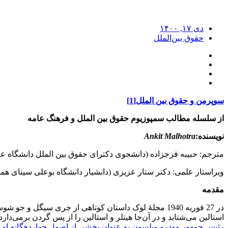
دی ۱۷, ۱۴۰۰
حقوق بین‌الملل
سوپرمن و حقوق بین ­الملل[1]
از سلسله مطالب سمپوزیوم حقوق بین
­
الملل و فرهنگ عامه
نویسنده:
Ankit Malhotra
مترجم: حبیبه فرج­زاده (دانشجوی دکترای حقوق بین­ الملل دانشگاه ع
ویراستار علمی: دکتر ستار عزیزی (دانشیار دانشگاه بوعلی سینای همد
مقدمه
در 27 فوریه 1940 مجلۀ لوک داستان کوتاهی از جری سیگل
استالین می‌شتابد و در آن‌جا هیتلر و استالین را از پس گردن برمی‌دارد
رئیس جمهور وودرو ویلسون به عنوان بخشی از اصول چهارده­گانه او