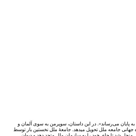
را به پایان می‌رساند». در این داستان، سوپرمن به سوی آلمان و
دگاه جهانی جامعه ملل تحویل می­دهد. جامعۀ ملل نخستین بار توسط
اروپا مطرح شد. پس از جنگ، در 1946، جامعۀ ملل منحل شد تا جای خود را به سازمان ملل متحد دهد و دیوان