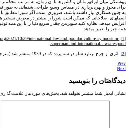
پیوستگی میان ابرقهرمانان و کشورها تا آن زمان، به مراتب محکم‌تر 
برای مجوز و بهره‌برداری در مقیاس وسیع طراحی شده‌اند، به طور فزای
به چنین همکاری نیاز داشته باشند، ضروری است. اگر شورا مطابق با 
العمل­های اصلاحاتی که ممکن است شورا را بیشتر در معرض تسخیر هژمو
افزایش می­دهد. نظاره کنید سوپرمن چقدر سریع دنیا را با این همه تو
همه چیز را تغییر می­دهد.
is.org/2021/10/29/international-law-and-popular-culture-symposium-
International Law and Popular Culture Symposium: Superman and International Law, By: Ankit Malhotra, See at:
[1]
superman-and-international-law/#respond.
[2]
اثری از جرج برنارد شاو در سه پرده که در 1939 منتشر شد (مترجم).
Prev
Next
دیدگاهتان را بنویسید
نشانی ایمیل شما منتشر نخواهد شد.
بخش‌های موردنیاز علامت‌گذاری 