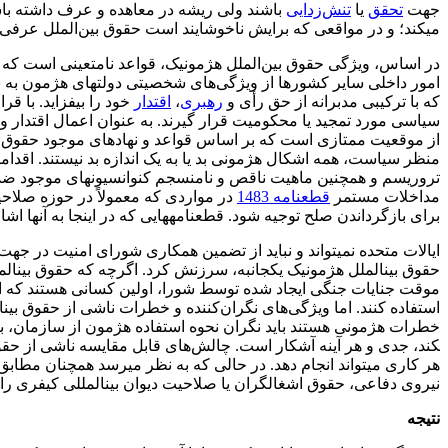
جهت
تحقق
یا
تنش‌زدایی
باشند ولی ریشه در معاهده و عرف داشته باش
می­کند؛ و در مواقعی که برایش ناخوشایند است حقوق بین‌الملل عرفی ر
در اساس، ویژگی حقوق بین‌الملل هژمونیک، قواعد نامتعینی است که ابه
امور داخلی سایر کشورها از ویژگی‌های شخصیتی دولت­های هژمون به شمار
که با ترکیبی مدبرانه از حق رأی و
رهبری
،
اقتدار
خود را بیفزاید. با ق
سیاسی مورد تمجید یا محکومیت قرار گیرند. به عنوان اعمال اقتدار و
از موقعیت ممتازی است که بر اساس قواعد و نهادهای موجود حقوق بی
منظر سیاست، همه اشکال هژمونی بد یا به یک اندازه بد نیستند. اقدام
تروریسم و همچنین ماهیت ناقص و نامنسجم کنوانسیون­های موجود ضد
مداخلات مستمر
قطعنامه 1483
در مواردی که معمولاً در حوزه صلاحیت
برای بازگرداندن صلح توجیه شود. قطعنامه­هایی که در اینجا به آنها اشا
ایالات متحده نمی­تواند و نباید از تضمین همکاری شورای امنیت در جه
حقوق بین­الملل هژمونیک یکجانبه، سرزنش کرد. اگرچه که حقوق بین­الم
موقت جنایات جنگی ایجاد شده توسط شورا، اولین کسانی هستند که است
استفاده کنند. اما ویژگی‌های نگران‌کننده و خطرات ناشی از حقوق ب
کند، جدی و هر آینه آشکار است. چالش‌های قابل مقایسه ناشی از حقوق 
هر کاری می­تواند انجام دهد. در حالی که به نظر می­رسد همچنان مطا
نیروی دفاعی، حقوق اشغالگران یا صلاحیت دیوان بین­المللی کیفری
نتیجه