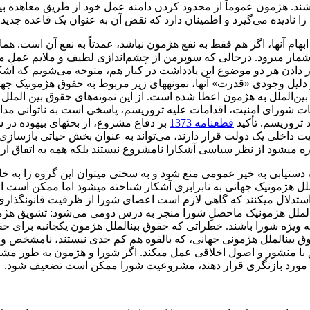
ند. هژمون عموماً از محدود کردن دامنه عمل خود از طریق معاهده بیز
ا نادیده می‌گیرد و اطمینان دارد که نقض آن به عنوان یک قاعده جدید
ام آنها، اگر هم فقط به نفع هژمون نباشد، عمدتاً به نفع آن است. هم
 می­رود. درحالی که سوپرمن از چشم‌اندازی لطیف و ملایم عمل می­کند، 
رار دادن هر دو موضوع این یادداشت در کنار هم، متوجه می‌شویم که اَ
 دلیل وجودی «قدرت» آنها، نمونه­های زیر مربوط به حقوق هژمونیک جها
ن‌الملل به هژمون اعطا شده است. از این نمونه‌های حقوق بین الملل
ات شورای امنیت، اقدامات علیه تروریسم، پاسخی است به ناتوانی مداوم
 تروریسم. تأکید
قطعنامه 1373
بر دفاع مشروع، از بحث­های بیهوده در ش
 داخلی یک دولت قرار دارند، می‌تواند به عنوان بخش حیاتی بازسازی با
ره می­شود از نظر سیاسی آشکارا نامشروع نیستند بلکه همه به اتفاق آراء
ت دستیابی به خیر عمومی منع شود و به سختی می­توان این گروه را به خ
لل هژمونیک جهانی به نابرابری آشکار شناخته می­شود اما ممکن است از 
دلال می­کنند که گاهی لازم است اعضای شورا از ظرفیت قانون­گذاری 
ین­الملل هژمونیک ماحصلِ شورا منجر به درس دومی می‌شود: تشویق هژ
بین­الملل هژمونی جهانی، که بالقوه هم کم جدی نیستند، نامشخص و بدی
بق با منشور و اصول اخلاقی عمل می­کند. اگر شورا و هژمون به طور م
 را مورد بازنگری قرار دهند، مشروعیت شورا ممکن است تضعیف شود.