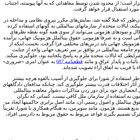
ار است؛ از محدود شدن توسط معاهداتی که به آنها پیوسته، اجتناب
 مورد استقبال قرار خواهد گرفت.
ان‌طور که قبلا گفته شد، نمایش‌های مکرر نیروی نظامی و مداخله در
ایالات متحده از سازمان­های بین­المللی به گونه­ای استفاده کرده
شکال و نمودهای هژمونی می‌توانند از سوی همه گونه نقطه نظرهای
نی است و نه صرفاً هژمونی. حقوق بین­الملل هژمونیک جهانی، برآمده
 هژمونیک جهانی باید درس‌های مختلفی فرا گرفت. نخست اینکه از
 جامعه بین­المللی در توافق بر سر تعریف جهانی واحد از جنایت
رایطی که ایالات متحده ملزم به پاسخ یکجانبه بود، جلوگیری می­کند.
ثبات و پایدار عراق و مانند
قطعنامه 687
به عنوان امری «ضروری»
 یا قریب به اتفاق آراء تصویب شده‌اند.
اطر استفاده از شورا برای جلوگیری از آسیب بالقوه هرچه بیشتر
آثار اختلافات قدرت بیشتر جلوگیری کند. چنانکه مدافعان دادگاه­های
انحصاری خود برای دور زدن مذاکرات دشوار معاهده بین­المللی
مون به استفاده از سازمان ملل کافی نیست. کسانی که نگران
خطرات هژمونی هستند باید نگران نحوه استفاده هژمون از سازمان، به ویژه شورا باشند. خطراتی که حقوق بین­الملل هژمون یکجانبه برای حقوق بین­الملل و اصول رسمی آن، مانند اصل برابری حاکمیت­ها ایجاد می­
ع هستند. هژمون، مانند سوپرمن، به هنگام همکاری با شورا، تقریباً
شترک تصمیم بگیرند قواعد مربوط به حقوق مربوط به دادرسی افراد،