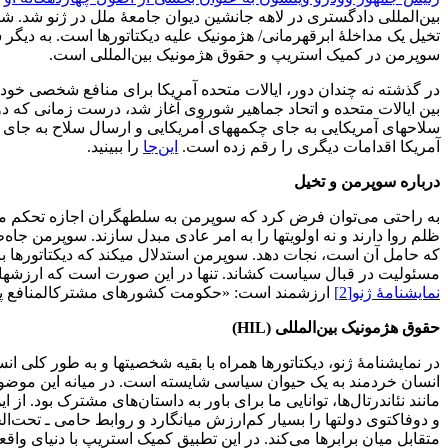
بین‌المللی دادگستری در لاهه جانشین دیوان جامعۀ ملل در ژنو شد. شای
تخیل یک مداخلۀ ابرقهرمانی/ هژمونیک علیه دیکتاتورها است. به دیگر
سوپرمن در کمیک استریپ و حقوق هژمونیک بین‌المللی است.
بین ایالات متحده و اتحاد جماهیر شوروی آغاز شد، درست زمانی که دو
سلاح­های آمریکایی به جای چکمه­های آمریکایی و ارسال سلاح به جای اع
آمریکا اقدامات دیگری را رقم زده است.
این‌جا
را ببینید.
درباره سوپرمن و تخیل
به راحتی می‌توان فرض کرد که سوپرمن به سلطه­گران اجازه تحکم می­د
ظلم روا دارند و نه اولویت­ها را به امر عادی مبدل سازند. سوپرمن جاه
که حامل آن است، نجات دهد. سوپرمن استدلال می­کند که دیکتاتورها بای
مسئولیت در قبال سیاست کشاند. تنها در این صورت است که ارزش­های دیکت
نمایشنامۀ ژنو
[2]
ارزشمند است: «حکومت کشورهای مشترک­المنافع پهن
حقوق هژمونیک بین‌المللی (
HIL
)
در نمایشنامۀ ژنو، دیکتاتورها همراه با بقیه شخصیت­ها و به طور کلی ان
انسان خردمند به یک حیوان سیاسی شایسته است. در میانه این موضوع
مانند نئاندرتال‌ها، توانایی ما برای باور به داستان‌های مشترک بود. از ا
و دوفاکتوی دولت­ها را بسیار کم‌ارزش می­انگارد و روابط حامی ـ تحت‌ال
متقابل میان برابرها می‌کند. در این تطبیق کمیک استریپ با دنیای واقعی،