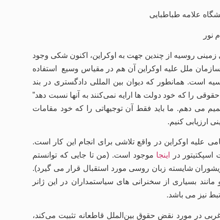
گاه علامه طباطبایی
 نور
 زمینی روسیه از چندین جهت به اوکراین، اکنون شکی وجود
ون روسیه از “زور” به مفهوم بند 4 ماده 2 منشور سازمان ملل علیه اوکراین آن هم در مقیاس وسیع استفاده
یه است. همانطور که دیوان بین المللی دادگستری در بند
حقوقی را که خود دولت ها ارایه نمی‌کنند به آنها نسبت دهد”
میم می دهم. ما باید فقط آن توجیهاتی را که خود مقامات
نی ارزیابی کنیم.
ی علیه اوکراین در واقع تلاشی برای انجام این کار است.
اسپکتیتور در
اینجا
موجود است. (من تا جایی که توانستم
ویشوران شایسته زبان روسی مورد استقبال قرار می گیرد).
انند بسیاری از سخنرانی های سیاستمداران در این ژانر
بط نیز می باشد.
بی در مورد نقض حقوق بین‌الملل قاطعانه تثبیت می‌کند،