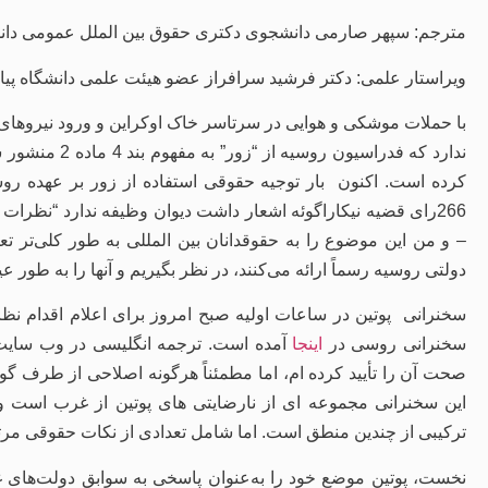
مترجم: سپهر صارمی دانشجوی دکتری حقوق بین الملل عمومی دانش
ویراستار علمی: دکتر فرشید سرافراز عضو هیئت علمی دانشگاه پیام
با حملات موشکی و هوایی در سرتاسر خاک اوکراین و ورود نیروهای
ندارد که فدراسی
کرده است. اکنون بار توجیه حقوقی استفاده از زور بر عهده روس
266رای قضیه نیکاراگوئه اشعار داشت دیوان وظیفه ندارد “نظرات 
– و من این موضوع را به حقوقدانان بین المللی به طور کلی‌تر تع
دولتی روسیه رسماً ارائه می‌کنند، در نظر بگیریم و آنها را به طور عی
سخنرانی پوتین در ساعات اولیه صبح امروز برای اعلام اقدام نظام
سخنرانی روسی در
اینجا
آمده است. ترجمه انگلیسی در وب سایت 
صحت آن را تأیید کرده ام، اما مطمئناً هرگونه اصلاحی از طرف گ
این سخنرانی مجموعه ای از نارضایتی های پوتین از غرب است و م
ترکیبی از چندین منطق است. اما شامل تعدادی از نکات حقوقی مرت
نخست، پوتین موضع خود را به‌عنوان پاسخی به سوابق دولت‌های غر