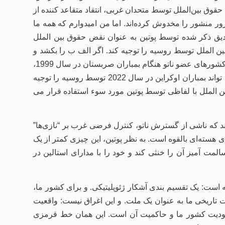
قوق بین‌الملل توسط متحدان غربی، انتقاد متقاعد کننده از
 زور منشور را مخدوش کرده‌اند. اما من امیدوارم که همه ما
دیق ذکر شده توسط پوتین به عنوان نقض حقوق بین الملل
 الملل توسط روسیه را توجیه کند. اگر الف ب را بکشد و
بدون مجازات بماند، این امر قتل د توسط ج را توجیه نمی کند. اگر کشورهای عضو ناتو هنگام بمباران صربستان در سال 1999،
ماده 2 (4) منشور را نقض کردند (که انجام دادند)، این موضوع نمی تواند بمباران اوکراین در سال 2022 توسط روسیه را توجیه
ن الملل با لفاظی توسط پوتین مورد سوء استفاده قرار می
 که ناشی از گسترش ناتو، کنترل فرضی غرب بر “نازی‌ها”
ای هسته‌ای بالقوه است. به نظر پوتین، این چیزی کمتر از یک
ت آمیز آن را خنثی کند و خود را با مدارای استالین در
است: یک تقسیم بندی آشکار ژئوپلیتیکی. و برای کشور ما،
ریخی ما به عنوان یک ملت. و این اغراق نیست: واقعیت
وجودیت کشور ما و حاکمیت آن است. این همان خط قرمزی