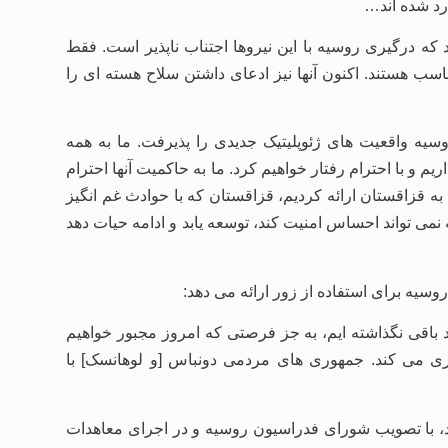
د شده اند…
 که درگیری روسیه با این نیروها اجتناب ناپذیر است. فقط
سب هستند. اکنون آنها نیز ادعای داشتن سلاح هسته ای را
سیه واقعیت های ژئوپلیتیک جدیدی را پذیرفت. ما به همه
 با احترام رفتار خواهیم کرد. ما به حاکمیت آنها احترام
ه قزاقستان ارائه کردیم، قزاقستان که با حوادث غم انگیز
ی تواند احساس امنیت کند، توسعه یابد و ادامه حیات دهد
سیه برای استفاده از زور ارائه می دهد:
قی نگذاشته ایم، به جز فرصتی که امروز مجبور خواهیم
وری می کند. جمهوری های مردمی دونباس [و لوهانسک] با
 7 منشور سازمان ملل متحد، با تصویب شورای فدراسیون روسیه و در اجرای معاهدات