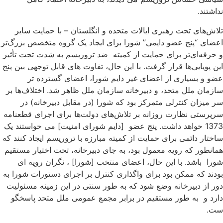
داشتند.
لاش‌های تحت رهبری ایالات متحده و انگلستان – با حمایت سایر
عضای “پنج عضو دایمی” شورا برای ایجاد یک گروه متخصص بزرگ‌تر
 حرفه‌ای‌تر برای حمایت از کمیته ضد تروریسم به شدت تحت تأثیر
ین پویایی‌ها قرار گرفت. با این حال، تفاوت های قابل توجهی بین پنج
ضو و بسیاری از اعضای غیر دایم شورا، اعضای گسترده تر
ازمان ملل متحد، و دبیرخانه سازمان ملل ظاهر شد. اختلاف‌ها بر
ر میزان کنترلی متمرکز بود که شورا (در مقابل دبیرخانه) در
رپرستی نظارت روزانه بر تلاش‌های دولت‌ها برای اجرای قطعنامه
1373 خواهد داشت. پنج عضو [دایم شورای امنیت] می خواستند یک
اختار دائمی برای حمایت از کمیته مبارزه با تروریسم ایجاد کنند که
مانطور که رویه معمول بود، به جای دبیرخانه، تحت اختیار مستقیم
ورا باشد. با این حال، اعضای منتخب [شورا] ، نگران رویه ای
ودند که ممکن بود برای واگذاری کنترل بر اجرای دستورات شورا به
ور از دبیرخانه وضع شود که به طور سنتی در این زمینه مسئولیت
ارد و به طور مستقیم در برابر مجمع عمومی ملل متحد پاسخگو
ت.