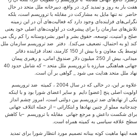
فت بار به روز و تمدید کرد. در واقع، دبیرخانه ملل متحد در حال
اضر نه تنها مایل به مشارکت در مقابله با تروریسم است، بلکه
گرانی‌های فزاینده‌ای وجود دارد که فعالیت‌های آن در این زمینه
لاش‌های سازمان را برای پیشرفت در اولویت‌های اصلی خود یعنی
لح و امنیت، توسعه، حقوق بشر و امور بشردوستانه را کم رنگ می
ند (و به احتمال، تضعیف می‌کند). دفتر ضد تروریسم سازمان ملل
توسط یک معاون و با بیش از 150 کارمند، تعداد فزاینده دفاتر
میدانی، بیش از 250 میلیون دلار صندوق امانی، و رهبری پیمان
جهانی هماهنگی مبارزه با تروریسم ملل متحد – که شامل حدود 40
هاد ملل متحد هدایت می شود _ گواهی بر آن است.
علاوه بر این، در حالی که در سال 2004 ، کمیته ضد تروریسم
ولویت اصلی پنج [عضو] دایم و سایر اعضای شورا بود و با اینکه
کی از نهادهای ضد تروریسم بین دولتی است، امروز چشم انداز
ندجانبه مملو از چنین نهادها و ابتکاراتی – از جمله ائتلاف جهانی
رای شکست داعش و مرجع جهانی مقابله با تروریسم –با کاهش
طح علاقه سیاسی به کمیته همراه است.
مه اینها ماهیت کوته بینانه تصمیم مورد انتظار شورا برای تمدید