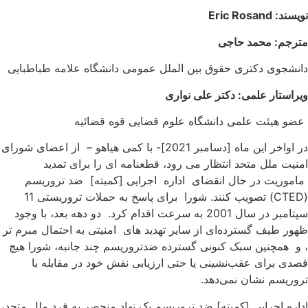
ویسند:
Eric Rosand
ترجم: محمد حاجی
انشجوی دکتری حقوق بین الملل عمومی دانشگاه علامه طباطبایی
یراستار علمی: دکتر علی نواری
ضو هیئت علمی دانشگاه علوم قضایی قوه قضائیه
در اواخر این ماه [دسامبر 2021]- با کمی هیاهو – از اعضای شورای
منیت ملل متحد انتظار می رود، قطعنامه ای را برای تمدید
اموریت در حال انقضای اداره اجرایی [کمیته] ضد تروریسم
(CTED) تصویب کنند. شورا برای پاسخ به حملات تروریستی 11
سپتامبر در سال 2001 به سرعت اقدام کرد. دو دهه بعد، با وجود
هور طیف گسترده‌ای از سایر تهدید های امنیتی به احتمال مبرم تر
 و همچنین سبک کنونی گسترده ضدتروریسم چند جانبه، شورا هیچ
صدی برای عقب‌نشینی یا حتی ارزیابی نقش خود در مقابله با
روریسم نشان نمی‌دهد.
داره اجرایی [کمیته] ضد تروریسم یک نهاد منحصر به فرد ملل متحد،