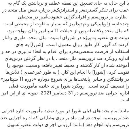
ا این حال، به جای تصدیق این نقطه عطف و برداشتن یک گام به
قب برای تفکر گسترده‌تر و استراتژیک‌تر درباره نقش ملل متحد در
ظارت بر تروریسم و افراط‌گرایی خشونت‌آمیز در محیطی
ندجانبه، ژئوپلیتیکی و تهدیدآمیز که بسیار متفاوت از محیطی است
که ملل متحد بلافاصله پس از حملات 11 سپتامبر با آن مواجه بود،
ولت های عضو، به ویژه در شورای امنیت ملل متحد، طوری رفتار
ردند که گویی کار طبق روال معمول است. [شورا] به جای
ستفاده از فرصت منحصربه‌فرد برای اقدام به اتخاذ تدابیری در حد و
ندازه رویکرد ضد تروریسم ملل متحد ، با در نظر گرفتن درس‌های
موخته شده از کار گذشته و محیط تغییر یافته، وضعیت موجود را
قویت کرد . [شورا] با انجام این کار، ( به طور غیرعمدی ) تلاش‌ها
در واشنگتن و سایر پایتخت‌ها برای شروع دوباره «دوره 11 سپتامبر»
ا تضعیف کرده است. رویکرد شورا برای خاتمه مأموریت فعلی
اداره اجرایی ضد تروریسم در 31 دسامبر 2021، نمونه ای از این امر
ست.
انند تمام بحث‌های قبلی شورا در مورد تمدید مأموریت اداره اجرایی
د تروریسم، توجه در این ماه بر روی وظایفی که اداره اجرایی ضد
روریسم باید انجام دهد (مانند؛ ارزیابی اجرای دولت عضو، تسهیل