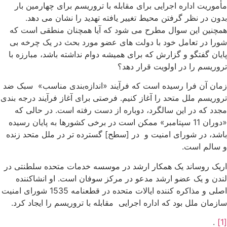
أموریت اداره اجرایی برای مقابله با تروریسم برای چهارمین بار
دون در نظر گرفتن محیط تغییر یافته تهدید را نشان می دهد.
مچنین این سوال مطرح می شود که آیا همچنان منطقی است که
ورا در تعامل خود با دولت های عضو مورد بحث در یک چرخه بی
ایان گفتگو و گزارش که برای همیشه دوام نداشته باشد، مبارزه با
روریسم را در اولویت قرار دهد؟
مان آن فرا رسیده است که فرآیند «اندازه‌بندی مناسب» سبک ضد
روریسم ملل متحد را آغاز کنیم. فرصتی برای آغاز فرآیند درجه بندی
جدد که در این سالگرد، دوباره از دست رفته است. در حالی که
«دوران 11 سپتامبر» ممکن است در برخی کشورها به پایان رسیده
اشد، در شورای امنیت و در [سطح] گسترده تر در ملل متحد زنده
 سالم است.
ریک روساند یک همکار ارشد در موسسه خدمات متحده سلطنتی در
ندن و یک عضو ارشد مدعو در مرکز سوفان است. او انشاکننده
اصلی و مذاکره کننده ایالات متحده در قطعنامه 1535 شورای امنیت
ازمان ملل بود که اداره اجرایی مقابله با تروریسم را ایجاد کرد.
.