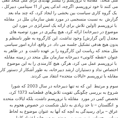
می کنند تا خود تروریسم. اگرچه، اندکی پس از 11 سپتامبر، دبیرکل ،
ک گروه کاری سیاست بین بخشی را ایجاد کرد، که چند ماه بعد
زارش به نسبت منسجمی در مورد نقش سازمان ملل در مقابله
ا تروریسم (اولین تلاش برای ارائه یک استراتژی در مورد این
وضوع در دبیرخانه) ارائه کرد، هیچ پیگیری در مورد توصیه های
عتدل [این گزارش] وجود نداشت. این کارگروه به طور نامنظم و
دون هیچ هدفی تشکیل جلسه می داد. در واقع، اداره امور سیاسی
لل متحد که ریاست این کارگروه را بر عهده داشت و در ظاهر به
نوان «نقطه کانونی» دبیرخانه سازمان ملل متحد در زمینه مقابله
ا تروریسم عمل می کرد، هرگز، هیچ کارمندی را به این موضوع
ختصاص نداد و دستیاران ارشد دبیرخانه، به طور آشکار از دستور کار
قابله با تروریسم «ایالات متحده» انتقاد می کردند.
سوم و مرتبط این که نه تنها دبیرخانه در سال 2003 که شورا
شروع به بررسی چگونگی تقویت تلاش‌های قطعنامه 1373 کرد،
خصص کمی در مورد مقابله با تروریسم داشت، بلکه ایالات متحده
 انگلستان – تا حد زیادی به دلیل شکست در خصوص هجوم به
راق – برای رسیدگی به آنچه که آنها به عنوان موضوع به لحاظ
یاسی حساس تروریسم می دیدند، به دبیرخانه اعتماد کامل