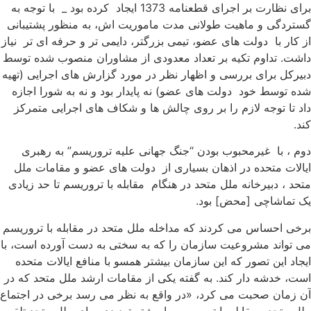
برای نظارت بر اجرای قطعنامه 1373 ایجاد کرده بود _ با توجه به
ستردگی و ماهیت طولانی مدت ماموریت اش، به منظور پشتیبانی
ز کار با دولت های عضو، تیمی بزرگتر، دایمی تر و حرفه ای تر نیاز
اشت. تداوم تکیه بر تعداد معدودی از مشاوران منصوب شده توسط
بیرکل برای بررسی و اظهار نظر در مورد گزارش های اجرایی (تهیه
ده توسط خود دولت های عضو) نه پایدار بود و نه به شورا اجازه
اد تا توجه لازم را بر روی چالش ها و شکاف های اجرایی متمرکز
ند.
وم ، با غیرمحبوب بودن “جنگ جهانی علیه تروریسم” به رهبری
یالات متحده در اذهان بسیاری از دولت های عضو و مقامات ملل
تحد ، دبیرخانه ملل متحد در هنگام مقابله با تروریسم تا حد زیادی
ک تماشاچی [محض] بود.
رخی احساس می کردند که مداخله ملل متحد در مقابله با تروریسم
ی تواند مشروعیت سازمان را که به سختی به دست آورده است، با
یجاد این تصور که این سازمان بیشتر همسو با منافع ایالات متحده
ست، خدشه دار کند. به گفته یکی از مقامات ارشد ملل متحد که در
ن زمان صحبت می کرد، «در واقع به نظر می رسد برخی در اجتماع
لل متحد، مقابله با تروریسم را بیشتر تهدیدی برای ملل متحد تلقی