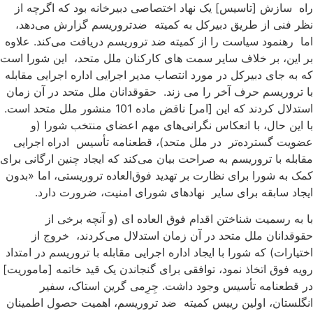
اه سازش [تاسیس] یک نهاد اختصاصی دبیرخانه بود که اگرچه از
ظر فنی از طریق دبیرکل به کمیته ضدتروریسم گزارش می‌دهد،
ما رهنمود سیاست را از کمیته ضد تروریسم دریافت می‌کند. علاوه
ر این، بر خلاف سایر سمت های کارکنان ملل متحد، این شورا است
ه به جای دبیرکل در مورد انتصاب مدیر اجرایی اداره اجرایی مقابله
ا تروریسم حرف آخر را می زند. حقوقدانان ملل متحد در آن زمان
استدلال کردند که این [امر] ناقض ماده 101 منشور ملل متحد است.
ا این حال، با انعکاس نگرانی‌های مهم اعضای منتخب شورا (و
ضویت گسترده‌تر در ملل متحد)، قطعنامه تأسیس ادراه اجرایی
قابله با تروریسم به صراحت بیان می‌کند که ایجاد چنین ارگانی برای
مک به شورا برای نظارت بر تهدید فوق‌العاده تروریستی، اما «بدون
یجاد سابقه برای سایر نهادهای شورای امنیت، ضرورت دارد.
ا به رسمیت شناختن اقدام فوق العاده ای (و آنچه برخی از
قوقدانان ملل متحد در آن زمان استدلال می‌کردند، خروج از
ختیارات) که شورا با ایجاد اداره اجرایی مقابله با تروریسم در امتداد
ویه فوق اتخاذ نمود، توافقی برای گنجاندن یک قید خاتمه [ماموریت]
ر قطعنامه تأسیس وجود داشت. جِرِمی گرین استاک، سفیر
نگلستان، اولین رییس کمیته ضد تروریسم، اهمیت حصول اطمینان