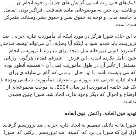
مک‌های فنی و شناسایی گرایش های جدید) و نحوه انجام آن
ظایف، پرداختن به موضوعاتی مانند شفافیت، فراگیر بودن، تعامل
ا جامعه مدنی و توجه به حقوق بشر و حقوق بشردوستانه، متمرکز
ده است.
ا این حال، شورا هرگز در مورد اینکه آیا مأموریت اداره اجرایی ضد
روریسم باید تجدید شود یا اینکه آیا وظایف آن می‌تواند توسط ساختار
سترده کنونی دبیرخانه ملل متحد برای مبارزه با تروریسم انجام
ود، تأمل نکرده است . این فرض – علیرغم فقدان هرگونه ارزیابی
ستقل از تأثیر آن در طول مأموریت قبلی آن – همیشه آنطور بوده
ه می بایست باشد. با این حال، زمانی که گام بی‌سابقه‌ای برای
یجاد اداره اجرایی ضد تروریسم به‌عنوان «مأموریت سیاسی ویژه» با
یک قید خاتمه [ماموریت] در سال 2004، به موجب مجموعه‌ای از
وضاع و احوال که دیگر وجود ندارد، اتخاذ شد، شورا چنین قصدی
داشت.
هدید فوق العاده، واکنش فوق العاده
ورا بنا به دلایلی تصمیم به ایجاد اداره اجرایی ضد تروریسم گرفت.
ول این که شورا پی برد که کمیته ضد تروریسم _ رکنی که شورا