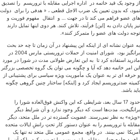
ز وجود یک قید خاتمه در اداره اجرایی مقابله با تروریسم را تصدیق
مود، که بدون تعیین یک ضرب الاجل قطعی ، « هدفی را برای دولت
ای عضو فراهم می کند تا در جهت … و انتقال مفهوم فوریت و
یز پایان دادن به [این] فرآیند، تلاش کنند. هر دوی اینها تمایل دارند
وجه دولت های عضو را متمرکز کنند».
ه عنوان نشانه ای از اینکه این پیشنهاد در آن زمان تا چه حد بحث
برانگیز بود، شورای امنیت از حملات تروریستی مارس 2004 در
ادرید استفاده کرد تا به این تعارض طولانی مدت در شورا در مورد
ین امر خاتمه دهد که آیا و چگونه می توان یک گروه تخصصی بزرگتر
 حرفه ای تر به عنوان یک مأموریت ویژه سیاسی برای پشتیبانی از
میته ضدتروریسم ایجاد کرد و [اینکه] ساختار چنین گروهی چگونه
اید باشد.
حدود 17 سال بعد، شرایطی که این واکنش فوق‌العاده شورا را
رانگیخت، مدت‌ها است که دیگر وجود ندارد و آن شرایط دیگر
ویژه» به نظر نمی‌رسند. عضویت گسترده تر در ملل متحد، دیگر
قابله با تروریسم را به عنوان دستور کار تحتِ رانشِ ایالات متحده
مریکا نمی بینند. در واقع، مجمع عمومی ملل متحد نه تنها یک
اهبرد جامع جهانی مقابله با تروریسم را تصویب کرد، بلکه آن را