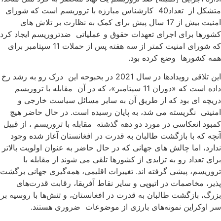
متشکل از تعداد40 کارشناس مبارزه با تروریسم است که شورای
امنیت بیش از 17 سال پیش برای کمک به نظارت بر تلاش های
شورها برای اجرای تعهدات حقوق و عملیاتی ضدتروریسم ایجاد کرد
که شورای امنیت کمتر از سه هفته پس از حملات 11 سپتامبر برای
مه کشورها وضع کرده بود.
این تلاقی رویدادها در سال 2021 در بحبوحه این درک رو به رشد رخ
داده است که «دوران 11 سپتامبر»، که در آن مقابله با تروریسم
ریچه ای بود که از طریق آن به سایر مسائل سیاست خارجی و
منیتی نگریسته می شد، به پایان رسیده است. در حال حاضر هیچ
مبود انعکاسی در مورد دو دهه گذشته مقابله با تروریسم ، از قبیل
نچه که با بازگشت طالبان به قدرت در افغانستان آغاز شده وجود
دارد، اما چالش های جهانی که در حال حاضر به عنوان اولویت بالاتر
رای تعداد رو به تزایدی از کشورها تلقی می شوند از مقابله با
روریسم، پیشی گرفته اند. تغییرات اقلیمی، همه‌گیری جهانی برگشت
ذیر، مخاصمات در اتیوپی و سایر نقاط آفریقا، رقابت قدرت‌های
زرگ، بازگشت طالبان به قدرت در افغانستان، و تنش‌ها با روسیه بر
ر اوکراین نمونه‌های بارزی از موضوعات ضروری هستند.