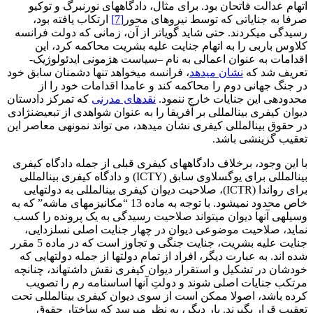
اتهام عدالت فاتحان بود. برای مثال، دادگاه­های نورنبرگ و توکیو
صرفا به جنایاتی که توسط نیروهای محور
[7]
ارتکاب یافته بود،
رسیدگی می­کردند. حتی شاید گویاتر از آن، زمانی که دولت فرانسه
کلاوس باربی را به اتهام جنایت علیه بشریت محاکمه کرد، این
اقدامات به عنوان اعمالی به نام –سیاست هژمونی ایدئولوژیک-
تعریف شد که
نشان می­دهد
، فرانسه می­خواهد تنها دشمنان سابق خود
در جنگ جهانی دوم را محاکمه کند و عامدا اقدامات خود را از
محدوده­ی این جنایات خارج ننمود.
نقدهای مدرنی
که تمرکز دادستان
دیوان کیفری بین­المللی بر آفریقا را به عنوان شواهدی از تبعیض­نژادی
در حقوق بین­المللی کیفری نشان می­دهد، می تواند نمونه­ی معاصر این
تعقیب گزینشی باشد.
با این وجود، برخلاف دادگاه­های کیفری قبلی از جمله دادگاه کیفری
بین­المللی برای یوگسلاوی سابق (ICTY) و دادگاه کیفری بین­المللی
برای رواندا (ICTR)، صلاحیت دیوان کیفری بین­المللی به دولت­هایی
خاص محدود نمی­شود. با توجه به ماده 13 “مکانیزم­های ماشه” که به
وسیله­ی آنها دیوان می­تواند صلاحیت رسیدگی به یک پرونده را کسب
نماید، صلاحیت موضوعی دیوان در چهار جنایت اصلی نسل­زدایی،
جنایت علیه بشریت، جنایت جنگی و تجاوز است که در ماده 5 مقرر
شده اند. به عبارت دیگر، افراد از تمام دولت­ها از جمله دولت­هایی که
خودشان در تشکیل و استقرار دیوان کیفری نقش داشته­اند، چنانچه
مرتکب جنایات اصلی شوند و دولتِ آنها اساسنامه رم را تصویب
کرده باشد، اصولا ممکن است از سوی دیوان کیفری بین­المللی تحت
تعقیب قرار بگیرند. بار دیگر، به نظر می­رسد که ساختار حقوق