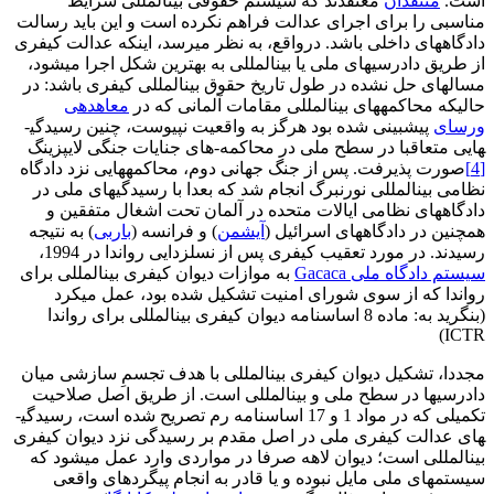
است.
منتقدان
معتقدند که سیستم حقوقی بین­المللی شرایط
مناسبی را برای اجرای عدالت فراهم نکرده است و این باید رسالت
دادگاه­های داخلی باشد. درواقع، به نظر می­رسد، اینکه عدالت کیفری
از طریق دادرسی­های ملی یا بین­المللی به بهترین شکل اجرا می­شود،
مساله­ای حل نشده در طول تاریخ حقوق بین­المللی کیفری باشد: در
حالیکه محاکمه­های بین­المللی مقامات آلمانی که در
معاهده­ی
ورسای
پیش­بینی شده بود هرگز به واقعیت نپیوست، چنین رسیدگی­
هایی متعاقبا در سطح ملی در محاکمه-های جنایات جنگی لایپزینگ
[4]
صورت پذیرفت. پس از جنگ جهانی دوم، محاکمه­هایی نزد دادگاه
نظامی بین­المللی نورنبرگ انجام شد که بعدا با رسیدگی­های ملی در
دادگاه­های نظامی ایالات متحده در آلمان تحت اشغال متفقین و
همچنین در دادگاه­های اسرائیل (
آیشمن
) و فرانسه (
باربی
) به نتیجه
رسیدند. در مورد تعقیب کیفری پس از نسل­زدایی رواندا در 1994،
سیستم دادگاه ملی Gacaca
به موازات دیوان کیفری بین­المللی برای
رواندا که از سوی شورای امنیت تشکیل شده بود، عمل می­کرد
(بنگرید به: ماده 8 اساسنامه دیوان کیفری بین­المللی برای رواندا
ICTR)
مجددا، تشکیل دیوان کیفری بین­المللی با هدف تجسمِ سازشی میان
دادرسی­ها در سطح ملی و بین­المللی است. از طریق اصل صلاحیت
تکمیلی که در مواد 1 و 17 اساسنامه رم تصریح شده است، رسیدگی­
های عدالت کیفری ملی در اصل مقدم بر رسیدگی نزد دیوان کیفری
بین­المللی است؛ دیوان لاهه صرفا در مواردی وارد عمل می­شود که
سیستم­های ملی مایل نبوده و یا قادر به انجام پیگردهای واقعی