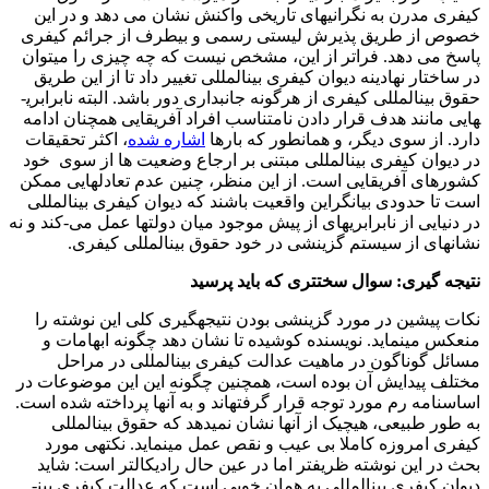
کیفری مدرن به نگرانی­های تاریخی واکنش نشان می دهد و در این
خصوص از طریق پذیرش لیستی رسمی و بی­طرف از جرائم کیفری
پاسخ می دهد. فراتر از این، مشخص نیست که چه چیزی را می­توان
در ساختار نهادینه دیوان کیفری بین­المللی تغییر داد تا از این طریق
حقوق بین­المللی کیفری از هرگونه جانبداری دور باشد. البته نابرابری­
هایی مانند هدف قرار دادن نامتناسب افراد آفریقایی همچنان ادامه
دارد. از سوی دیگر، و همانطور که بارها
اشاره شده
، اکثر تحقیقات
در دیوان کیفری بین­المللی مبتنی بر ارجاع وضعیت ها از سوی خود
کشورهای آفریقایی است. از این منظر، چنین عدم تعادل­هایی ممکن
است تا حدودی بیانگراین واقعیت باشند که دیوان کیفری بین­المللی
در دنیایی از نابرابری­های از پیش موجود میان دولت­ها عمل می-کند و نه
نشانه­ای از سیستم گزینشی در خود حقوق بین­المللی کیفری.
نتیجه گیری: سوال سخت­تری که باید پرسید
نکات پیشین در مورد گزینشی بودن نتیجه­گیری کلی این نوشته را
منعکس می­نماید. نویسنده کوشیده تا نشان دهد چگونه ابهامات و
مسائل گوناگون در ماهیت عدالت کیفری بین­المللی در مراحل
مختلف پیدایش آن بوده است، همچنین چگونه این این موضوعات در
اساسنامه رم مورد توجه قرار گرفته­اند و به آنها پرداخته شده است.
به طور طبیعی، هیچیک از آنها نشان نمی­دهد که حقوق بین­المللی
کیفری امروزه کاملا بی عیب و نقص عمل می­نماید. نکته­ی مورد
بحث در این نوشته ظریف­تر اما در عین حال رادیکال­تر است: شاید
دیوان کیفری بین­المللی به همان خوبی است که عدالت کیفری بین­