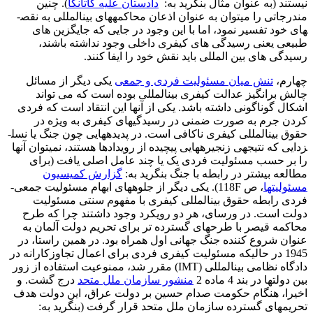
نیستند (به عنوان مثال بنگرید به:
دادستان علیه کاتانگا
). چنین
مندرجاتی را می­توان به عنوان اذعان محاکمه­های بین­المللی به نقص­
های خود تفسیر نمود، اما با این وجود در جایی که جایگزین های
طبیعی یعنی رسیدگی های کیفری داخلی وجود نداشته باشند،
رسیدگی های بین المللی باید نقش خود را ایفا کنند.
چهارم،
تنش میان مسئولیت فردی و جمعی
یکی دیگر از مسائل
چالش برانگیز عدالت کیفری بین­المللی بوده است که می تواند
اشکال گوناگونی داشته باشد. یکی از آنها این انتقاد است که فردی
کردن جرم به صورت ضمنی در رسیدگی­های کیفری به ویژه در
حقوق بین­المللی کیفری ناکافی است. در پدیده­هایی چون جنگ یا نسل­
زدایی که نتیجه­ی زنجیره­هایی پیچیده از رویدادها هستند، نمی­توان آنها
را بر حسب مسئولیت فردی یک یا چند عامل اصلی یافت (برای
مطالعه بیشتر در رابطه با جنگ بنگرید به:
گزارش کمیسیون
مسئولیت­ها
، ص 118F). یکی دیگر از جلوه­های ابهام مسئولیت جمعی-
فردی رابطه حقوق بین­المللی کیفری با مفهوم سنتی مسئولیت
دولت است. در ورسای، هر دو رویکرد وجود داشتند چرا که طرح
محاکمه قیصر با طرح­های گسترده تر برای تحریم دولت آلمان به
عنوان شروع کننده جنگ جهانی اول همراه بود. در همین راستا، در
1945 در حالیکه مسئولیت کیفری فردی برای اعمال تجاوزکارانه در
دادگاه نظامی بین­المللی (IMT) مقرر شد، ممنوعیت استفاده از زور
بین دولتها در بند 4 ماده 2
منشور سازمان ملل متحد
درج گشت. و
اخیرا، هنگام حکومت صدام حسین بر دولت عراق، این دولت هدف
تحریم­های گسترده سازمان ملل متحد قرار گرفت (بنگرید به: