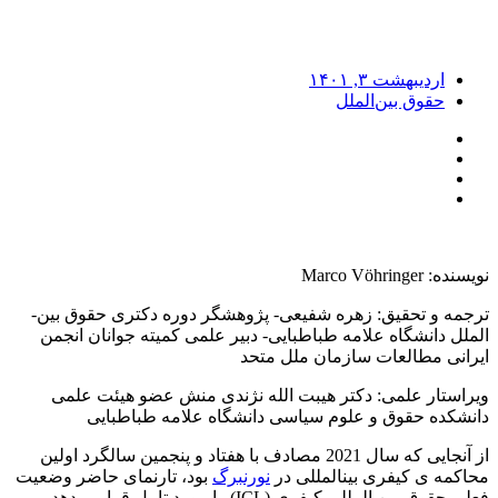
اردیبهشت ۳, ۱۴۰۱
حقوق بین‌الملل
نویسنده: Marco Vöhringer
ترجمه و تحقیق: زهره شفیعی- پژوهشگر دوره دکتری حقوق بین­
الملل دانشگاه علامه طباطبایی- دبیر علمی کمیته جوانان انجمن
ایرانی مطالعات سازمان ملل متحد
ویراستار علمی: دکتر هیبت الله نژندی منش عضو هیئت علمی
دانشکده حقوق و علوم سیاسی دانشگاه علامه طباطبایی
از آنجایی که سال 2021 مصادف با هفتاد و پنجمین سالگرد اولین
محاکمه­ ی کیفری بین­المللی در
نورنبرگ
بود، تارنمای حاضر وضعیت
فعلی حقوق بین­ المللی کیفری (ICL) را مورد تامل قرار می­دهد.