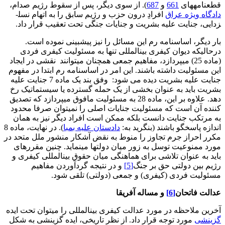
قطعنامه­های
661
و
687
). از سوی دیگر، پس از سقوط رژیم صدام،
دادگاه ویژه عراق
افرادِ درون حزب و رژیم سابق را به اتهام نسل­
زدایی، جنایت علیه بشریت و جنایات جنگی تحت تعقیب قرار داد.
بار دیگر، اساسنامه رم این مسائل را نیز پیش­بینی نموده است.
درحالیکه دیوان کیفری بین­المللی تنها به مسئولیت کیفری فردی
(ماده 25) می­پردازد، مفاهیم جمعی همچنان می­توانند نقشی در ایجاد
این مسئولیت داشته باشند. این امر در اساسنامه رم ابتدا در مفهوم
جنایت علیه بشریت دیده می شود: وفق بند یک ماده 7 جنایت علیه
بشریت باید به عنوان بخشی از یک حمله گسترده یا سیستماتیک رخ
دهد. علاوه بر این، ماده 28 به مسئولیت مافوق می­پردازد که تصدیق
کننده آن است که مسئولیت جنایات اصلی را نمی­توان صرفا محدود
به مرتکب جنایت دانست بلکه ممکن است افراد دیگر نیز به همان
اندازه پاسخگو باشند (بنگرید به:
دادستان علیه بمبا
). در نهایت، ماده 8
مکرر احراز جرم تجاوز را منوط به نقض آشکار منشور ملل متحد در
مورد ممنوعیت توسل به زور میان دولت­ها می­نماید. چنین مقرره­ای
باید به عنوان تلاشی برای هماهنگی میان حقوق بین­المللی کیفری و
رژیم بین دولتی حق بر جنگ
[5]
و در نتیجه گردآوردن مفاهیم
مسئولیت فردی (کیفری) و جمعی (دولتی) تلقی شود.
عدالت فاتحان
[6]
و مساله آفریقا
آخرین ملاحظه در مورد عدالت کیفری بین­المللی را می­توان تحت ایده
گزینشی
مورد توجه قرار داد. از نظر تاریخی، ایده گزینشی به شکل