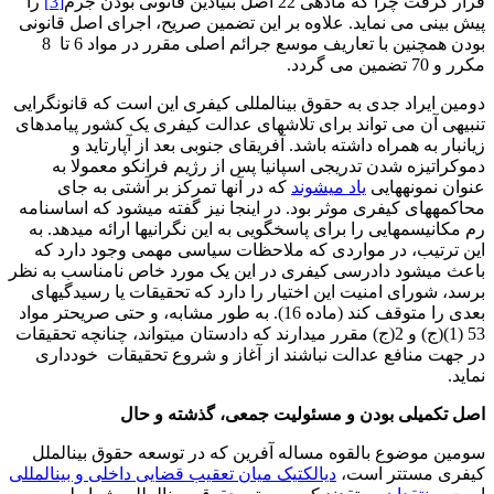
قرار گرفت چرا که ماده­ی 22 اصل بنیادین قانونی بودن جرم
[3]
را
پیش بینی می نماید. علاوه بر این تضمین صریح، اجرای اصل قانونی
بودن همچنین با تعاریف موسع جرائم اصلی مقرر در مواد 6 تا 8
مکرر و 70 تضمین می گردد.
دومین ایراد جدی به حقوق بین­المللی کیفری این است که قانون­گرایی
تنبیهی آن می تواند برای تلاش­های عدالت کیفری یک کشور پیامدهای
زیانبار به همراه داشته باشد. آفریقای جنوبی بعد از آپارتاید و
دموکراتیزه شدن تدریجی اسپانیا پس از رژیم فرانکو معمولا به
عنوان نمونه­هایی
یاد می­شوند
که در آنها تمرکز بر آشتی به جای
محاکمه­­های کیفری موثر بود. در اینجا نیز گفته می­شود که اساسنامه
رم مکانیسم­هایی را برای پاسخگویی به این نگرانی­ها ارائه می­دهد. به
این ترتیب، در مواردی که ملاحظات سیاسی مهمی وجود دارد که
باعث می­شود دادرسی کیفری در این یک مورد خاص نامناسب به نظر
برسد، شورای امنیت این اختیار را دارد که تحقیقات یا رسیدگی­های
بعدی را متوقف کند (ماده 16). به طور مشابه، و حتی صریح­تر مواد
53 (1)(ج) و 2(ج) مقرر می­دارند که دادستان می­تواند، چنانچه تحقیقات
در جهت منافع عدالت نباشند از آغاز و شروع تحقیقات خودداری
نماید.
اصل تکمیلی بودن و مسئولیت جمعی، گذشته و حال
سومین موضوع بالقوه مساله آفرین که در توسعه حقوق بین­الملل
کیفری مستتر است،
دیالکتیک میان تعقیب قضایی داخلی و بین­المللی