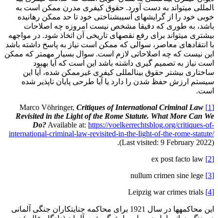
المللی می­تواند به دست آورد. حقوق کیفری مدرن ممکن است به
خوبی خود را از گرایش­های آسیب­شناختی خود تا حد ممکن رهانیده
باشد، به طوری که دقیقا مشخص نیست امروزه چه اصلاحات
بیشتری می­تواند برای رفع نقص­های تاریخی آن اتخاذ شود. در مواجهه
با انتقادهای معاصر، سوالی که ممکن است نیاز به پاسخ داشته باشد
این نیست که چه اصلاحاتی لازم است. سوال بسیار مهم­تر که ممکن
است نیاز به تصمیم گیری داشته باشد این است که آیا بهبود
ساختاری بیشتر حقوق بین­المللی کیفری غیرممکن شده، آیا این
سیستم ارزش حفظ شدن را دارد یا آیا طرحی پایان ناپذیر شده
است.
Critiques of International Criminal Law
Marco Vöhringer,
[1]
Revisited in the Light of the Rome Statute. What More Can We
Do?
Available at:
https://voelkerrechtsblog.org/critiques-of-
international-criminal-law-revisited-in-the-light-of-the-rome-statute/
(Last visited: 9 February 2022).
ex post facto law
[2]
nullum crimen sine lege
[3]
Leipzig war crimes trials
[4]
این محاکمه­ها در سال 1921 برای محاکمه جنایتکاران جنگی آلمانی