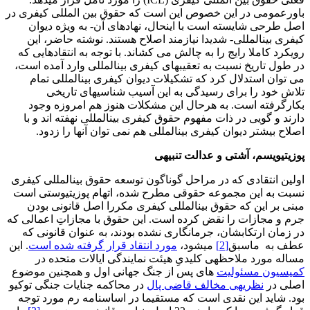
باورعمومی در این خصوص این است که حقوق بین­ المللی کیفری در
اصل طرحی شایسته است با اینحال، نهادهای آن- به ویژه دیوان
کیفری بین­المللی- شدیدا نیازمند اصلاح هستند. نوشته حاضر، این
رویکرد کاملا رایج را به چالش می کشاند. با توجه به انتقادهایی که
در طول تاریخ نسبت به تعقیب­های کیفری بین­المللی وارد آمده است،
می توان استدلال کرد که تشکیلات دیوان کیفری بین­المللی تمام
تلاش خود را برای رسیدگی به این آسیب شناسی­های تاریخی
بکارگرفته است. به هرحال این مشکلات هنوز هم امروزه وجود
دارند و گویی در ذات مفهوم حقوق کیفری بین­المللی نهفته اند و با
اصلاح بیشتر دیوان کیفری بین­المللی هم نمی توان آنها را زدود.
پوزیتیویسم، آشتی و عدالت تنبیهی
اولین انتقادی که در مراحل گوناگون توسعه حقوق بین­المللی کیفری
نسبت به این مجموعه حقوقی مطرح شده، اتهام پوزیتیوستی است
مبنی بر این که حقوق بین­المللی کیفری مکررا اصل قانونی بودن
جرم و مجازات را نقض کرده است. این حقوق با مجازاتِ اعمالی که
در زمان ارتکابشان، جرم­انگاری نشده بودند، به عنوان قانونی که
عطف به ماسبق
[2]
می­شود،
مورد انتقاد قرار گرفته شده است
. این
مساله مورد ملاحظه­ی کلیدیِ هیئت نمایندگی ایالات متحده در
کمیسیون مسئولیت
های پس از جنگ جهانی اول و همچنین موضوع
اصلی در
نظریه­ی مخالف قاضی پال
در محاکمه جنایات جنگی توکیو
بود. شاید این نقدی است که مستقیما در اساسنامه رم مورد توجه