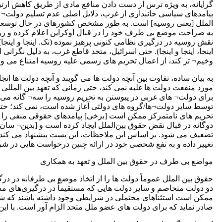
گرایانه، به ویژه ترس از دست دادن منافع مادی از طریق کاهش ارتبا
پیامدهای سیاسی جانبداری از غرب، دلایل اصلی عدم تسلیم دولت¬ 
الملل [یعنی روسیه] است. به طور مشخص کشورهای در حال توسعه
به صراحت موضع بی طرف خود را در قبال اوکراین اعلام کرده و روسی
نقش روسیه در درگیری نظامی کنونی پرهیز نموده (نک. اینجا و اینجا) 
اینجا، اینجا و اینجا). حتی اسرائیل، متحد قاطع غرب، به دلیل نگران
وخیم¬ تر کند، از اعمال تحریم‌ های رسمی علیه روسیه امتناع می ورزد
به بیان ساده، تفاوت بین آنچه دولت ها می گویند و آنچه دولت ها 
مورد منفعت دولت ها غلبه نمی کند، حتی زمانی که تعهد بین المللی
برای دولت¬ های غربی در پیوستن به تحریم روسیه را سه¬ گانه می ¬د
توسط سایر دولت¬ها/گروه های دولتی آغاز شده است، نمی کند؛ حتی زم
تحریم‌ های نامتمرکز ممکن است [برخی] پیامدهای حقوقی منفی را برای
دوگانه در قبال نقض حقوق بین‌الملل ایجاد کرده است و [بدین¬ سان
تضعیف می‌ شود. بر اساس این ملاحظات، این پست پیشنهاد می‌ کند ک
تغییر داده و به نفع شخصی خود در ارائه چنین درخواست‌ هایی در شرا
مواضع بی طرف در حقوق بین الملل و تعهد به همکاری
حقوق بین الملل عموماً دولت ها را از اتخاذ موضع بی طرفانه در درگ
دو دولت متخاصم و سایر دولت هایی که مستقیماً در درگیری‌های مسل
صادر نماید که برای دولت های عضو ملل متحد الزام آور است. با این