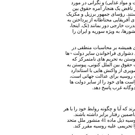
و مواد غذایی) و نگرانی در مورد
 ناقض یک هنجار آمره حقوق بین
ند. رؤسای جمهور برزیل و مکزیک
آفریقایی محتاطانه از پرداختن به
رت خارجی دور بمانند (نک. اینجا،
رها، به‌ ویژه سوریه و ایران را
اری همیشه بر محاسبات منطقی در
ل دشواری فراخواندن سایر دولت ¬ها
وستن به تحریم های نامتمرکز که
حقوق بین ‌الملل کنونی، پیوستن به
یری از واکنش ‌هایی با استاندارد
یه روسیه برای عدالت جهانی است،
ست‌ های خود را از سایر دولت ها
دوگانه غرب پاسخ دهد.
 که آیا و چگونه روابط خود را با هر
مین رفتار برابر داشته باشند.
ممکن است استثناهای محتملی در شرایطی وجود داشته باشند که شورای امنیت ملل متحد قطعنامه ای مبنی بر اعمال تحریم هایی علیه روسیه ذیل ماده 41 منشور ملل متحد
ا تحریمی علیه روسیه مقرر کند.