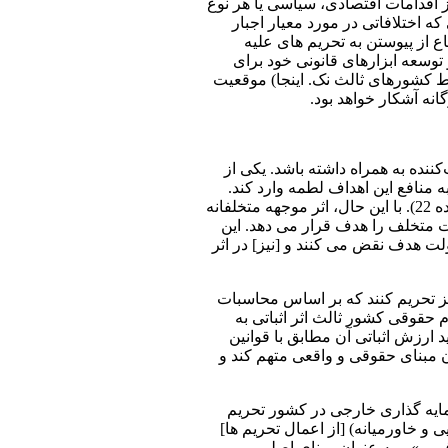
 نمی تواند از اقدامات اقتصادی، سیاسی یا هر نوع
ه اختلافاتی در مورد معیار اجبار
از پیوستن به تحریم ‌های علیه
توسعه ابزارهای قانونی خود برای
سط کشورهای ثالث نک. اینجا) موقعیت
انه آشکار خواهد بود.
نده به همراه داشته باشد. یکی از
نافع این اهداف لطمه وارد کند.
مطابق طرح 2001 مسئولیت دولت، متخلفانه بودن اقدامات متقابل [به عنوان یکی از معاذیر رافع وصف متخلفانه فعل] رفع شده است (ماده 22). با این حال، اثر موجهه متخلفانه
 متخلف را هدف قرار می دهد. این
ت هدف نقض می کنند و [نیز] در اثر
ز تحریم کنند که بر اساس محاسبات
 حقوقی کشور ثالث اثر اثباتی به
ارزش اثباتی آن مطابق با قوانین
ن مبنای حقوقی و واقعی متهم کند و
ایه‌ گذاری خارجی در کشور تحریم
ی و خاورمیانه) [از اعمال تحریم ها]
غربی» – به عنوان مبنای اصلی