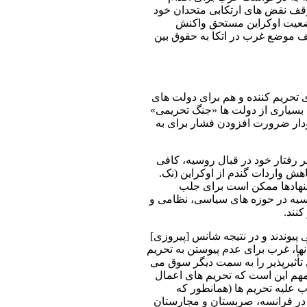
توقف نقض ‌های ارتکابی متحدان خود
ا وضعیت اوکراین مستحق واکنش
ف موضع غرب در اتکا به حقوق بین
تحریم ‌کننده و هم برای دولت های
، بسیاری از دولت ها «جنگ تحریمی»
مودار ضرورت افزودن فشار برای به
رفتار خود در قبال روسیه، کافی
ش واردات گندم از اوکراین (نک.
پیشنهادها ممکن است برای جلب
سیه در حوزه‌ های سیاسی، نظامی و
نند.
‌پیوندند و در نتیجه شانس [پیروزی]
نها، غرب برای عدم پیوستن به تحریم
تأثیرپذیر را به سمت دیگر سوق می
هم این است که تحریم ‌های اعمال
علیه تحریم ‌ها (همانطور که
 در فرانسه، صربستان و مجارستان