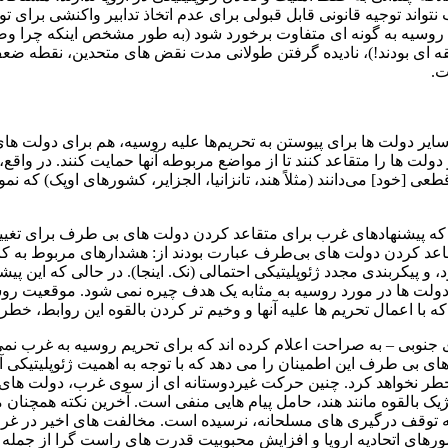
تواند توجیه قانونی قابل قبولی برای عدم اتخاذ تدابیر واکنشی برای 
ا نقض روسیه به گونه ‌ای متفاوت برخورد شود (به طور مشخص اینکه چر
قه ای بودند!)، نادیده گرفتن طولانی مدت نقض های متحدین، نقطه ضع
ت.
ر دولت ها برای پیوستن به تحریم‌ها علیه روسیه، هم برای دولت های 
لت ها را متقاعد کنند تا از مواضع مربوطه آنها حمایت کنند. در واقع
[خود] می‌دانند (مثلاً هند، تانزانیا، الجزایر، کشورهای اوپک) که ن
 پیشنهادهای غرب برای متقاعد کردن دولت های بی طرف برای تغییر 
اعد کردن دولت های بی‌طرف عبارت بودند از: هشدارهای مربوط به کاه
ود، و پیکربندی مجدد ژئوپلیتیکی احتمالی (نک. اینجا). در حالی که این 
دولت ‌ها در مورد روسیه به مثابه یک هدف چیره نمی شود. موقعیت رو
ا اعمال تحریم ها علیه آنها و وخیم تر کردن بالقوه این روابط، خطر ک
ی جنوبی – به صراحت اعلام کرده ‌اند که برای تحریم روسیه به غرب نمی 
ی بی ‌طرف این اطمینان را می ‌دهد که با توجه به اهمیت ژئوپلیتیکی آ
 خطر نخواهد کرد. چنین حرکت غیردوستانه ای از سوی غرب، دولت های 
 بالقوه مانند هند، حامل پیام هایی منفی است. آخرین نکته همچنان م
 توقف درگیری ‌های مسلحانه، نرسیده است. مخالفت ‌های اخیر در غرب 
های اتحادیه اروپا و افزایش محبوبیت قدرت ‌های راست‌ گرا از جمله