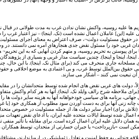
م ‌ها علیه روسیه، واکنش نشان ندادن غرب به مدت طولانی‌ در قبال ن
ی علیه [این] عاملان اعمال نشده است (نک. اینجا) – نیز اعتبار غرب را د
کند. در حقوق مسئولیت دولت¬، صرف اعتراض به معنای اجرای مسئول
ن غربی خود را مسئول نقض جدی هنجارهای آمره نمی دانستند. در و
 برای پیوستن به تحریم روسیه، و متهم کردن آنهایی که به این تحریم¬ ه
ینجا، اینجا و اینجا). چندین سیاست مدار غربی و بسیاری از پژوهندگان ح
توجه را از درگیری ‌های مسلحانه جاری منحرف می ‌کند (برای مثال نک. اینجا). با این
ی حقوق بین‌الملل توسط غرب، و بی ‌اعتمادی به موضع اخلاقی و حقوقی 
آن تبعیت نمی کنند – آشکار می سازند.
اً، دولت ‌های غربی نقض ‌های انجام ‌شده توسط متحدانشان را در مقا
ای ملاحظه شرح رالف وایلد نک. اینجا). آنها به هر کدام واکنش متفاوتی 
جهانی، برنامه ‌های سیاسی خودخواهانه آنها به هزینه‌ سایر دولت‌ ها را 
 چانه زنی آنها برای به دست آوردن سود مطلوب از همکاری خود [با غ
(تلاش برای) اجبار سایر دولت ‌ها، از جمله مسئولیت‌ در خصوص متحدا
ویه اعمال شده توسط ایالات متحده علیه ایران، با ادعای نقض تعهدات 
 همان دلایل علیه ایران اعمال کرده است. برای مقابله با تأثیر منفی تحری
قه چندانی به حفظ امنیت و تعادل ژئوپلیتیکی در اروپا ندارند، مشتاق