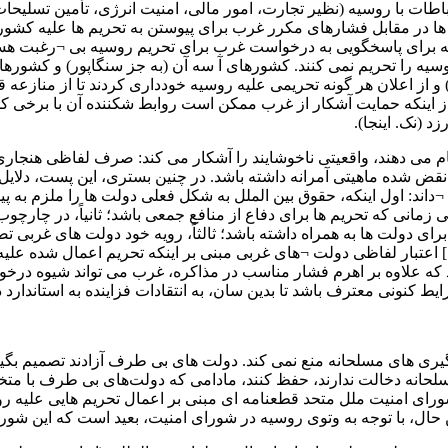
طات با روسیه (نظیر تجارت، امور مالی، امنیت انرژی، تأمین تسلیحات 
ها در مقابل فشارهای مکرر غرب برای پیوستن به تحریم ها علیه کشور
 برای پاسخگویی به درخواست غرب برای تحریم روسیه بی ¬رغبت هست
ه را تحریم نمی کنند. کشورهای آ سه آن (به جز سنگاپور) و کشورهای 
و از اعلان هر گونه تحریمی علیه روسیه خودداری کردند تا از منازعه قد
ی از اینکه حمایت آشکار از غرب ممکن است روابط شکننده آن با برخی کشو
 (نک. اینجا).
انجام می دهند، واقعیتی ناخوشایند را آشکار می کند: صرف لفاظی هنج
 نقض شده ماهیتی آمرانه داشته باشد. در چنین بستری، این پست، دلای
اند: اول اینکه، حقوق بین الملل به شکل فعلی دولت ها را ملزم به پی
انی که تحریم ها برای دفاع از منافع جمعی باشد؛ ثانیاً، در چارچوب 
 دولت ها به همراه داشته باشد؛ ثالثاً، رویه خود دولت ‌های غربی تصو
] اعتبار لفاظی دولت ¬های غربی مبنی بر اینکه تحریم اعمال شده عل
ه علاوه بر اهرم فشار مناسب در مذاکره، غرب می ‌تواند شیوه درخوا
یط کنونی معترف باشد تا بدین سان، به انتقادات فزاینده به استاندارد 
یری های مسلحانه منع نمی کند. دولت‌ های بی ‌طرف آزادند تصمیم بگیرند
حانه دخالت ندارند، حفظ کنند، مادامی که دولت‌های بی‌ طرف با متخاص
 حال، با توجه به وتوی روسیه در شورای امنیت، بعید است که این شور