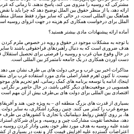
مشترکی که روسیه را منزوی می ‌کند، پاسخ ندهند. تا زمانی که غرب ن
ارائه دهد، یا از منظر حقوق بین ‌الملل توضیح دهد که چرا باید ب
هماهنگ بین ‌المللی است، در حالی که سایر موارد فقط مسائل منط
الملل برای درخواست همکاری کم هزینه در جهت انزوای روسیه اس
آماده ارائه پیشنهادات مادی بیشتر هستید؟
با توجه به مشکلات موجود در حقوق و رویه در خصوص ملزم کردن سای
هدف ضروری است که به دنبال راهبردهای فراحقوقی باشند تا سایر دو
در حال وقوع میان غرب و روسیه را فرصتی برای تحصیل استقلال قطعی 
دست آوردن همکاری در یک جامعه نامتمرکز بین المللی است.
مذاکرات اخیر بین غرب و برخی دولت های بی طرف نشان می دهد که
نیست. تا کنون اهرم فشار اصلی مادی مورد استفاده غرب برای متق
اینجا)، ادامه یا توسعه برنامه‌ های کمک‌ رسانی، لغو تحریم ‌های موج
همسویی در موقعیت‌های دیگر کافی باشد، در حال حاضر بر نگرانی 
اقتصادی بین ‌المللی برای دولت های بی‌طرف بیش از آن مهم است که ب
بسیاری از قدرت ‌های بزرگ منطقه ‌ای – به ‌ویژه چین، هند و آفریقا
موضع غرب را کمتر می ‌کنند. چنین رویکرد آشکاری، به سایر دولت ها
‌ها، بر روی کاهش روابط دیپلماتیک یا تجاری با کشورهای بی ‌طرف
دهد، مشخصاً تقویت مشارکت چین و روسیه، و برای شرکای استراتژیک
شده علیه روسیه به هدف مورد نظر خود، یعنی وادار کردن روسیه به
اعتراضات گسترده علیه افزایش قیمت گاز و نفت در بسیاری از کشور