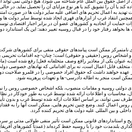
د در سال 1970 (که به عنوان بازتابی از اصل حقوق بین الملل عام شناخته می شود)، هیچ دولتی
د یا آن را تشویق کند یا هر نوع مزایای آن را تحصیل نماید. در حالی ک
هدید به اعمال تحریم ‌های اضافی علیه سایر دولت ها در صورت امتناع 
مچنین انتقاد غرب از ابزارهای قهری اتخاذ شده توسط سایر دولت ها و 
قررات حمایت از اتحادیه و کشورهای عضو آن در برابر اجبار اقتصادی تو
ا بخواهد رفتار خود را در قبال روسیه تغییر دهند: این یک استاندارد دوگ
‌های نامتمرکز ممکن است پیامدهای حقوقی منفی برای کشورهای شرکت‌کن
 اشخاص روس (حقیقی و حقوقی) است؛ چنان¬چه اقدامات تحریمی به م
 متخلف قابل اعمال است، نه برای اقداماتی که نهادهای خصوصی دولت
ر عهده خواهند داشت که حقوق افراد خصوصی را در قلمرو صلاحیت دول
 ممکن است منجر به اطاله دادرسی¬ها و تعهدات پرهزینه شود.
 ‌های دولتی روسیه و مقامات منصوب، بلکه اشخاص خصوصی روس را نی
ن حال، محاسبات و اطلاعات ارائه شده توسط غرب به طور خودکار در نظام
رف نمی ‌توانند، بر اساس اطلاعات ارائه شده توسط غرب و بدون تأیید 
روس اعمال کنند. وضع چنین تحریم‌ هایی، ممکن است آنها را به فقدا
خلی و بین ‌المللی علیه دولت های تحریم‌ کننده گردد.
و استانداردهای قانونی ممکن است تأثیر منفی طولانی ‌مدتی بر سرم
گذاری بلندمدت خود را با روسیه حفظ کرده‌اند (عمدتاً کشورهای آفریقای
 روسیه، غالب بر ترس از «آسیب به اعتبار و وجهه [آنها] در کشورهای 