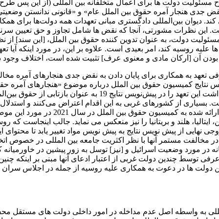
 طرفی را می توان در ماده 41 پیش نویس طرح مسئولیت دولت ها برای اعمال متخلفانه بین المللی 
نه نقض جدی هنجار آمره حقوق بین الملل عام» و «قانونی ندانستن وضعیت
ه رسمیت شناخته است. این نظرات مشورتی، آنجا که نقض‌ ها شامل تجاوز و حق تعی
 مسئولیت دولت، به عنوان تدوین ‌کننده حقوق بین ‌الملل، [این سند] از
 بودن آن [ارکان مادی و معنوی عرف] تثبیت شده است، اختلاف وجود دا
عهد به همکاری برای پایان دادن به نقض جدی هنجارهای آمره مخالف 
سال 2019 به مجمع عمومی ملل متحد ارائه شد، کمیسیون در نظر داشت این تعهد را د
 دولت را به خود گرفت. بسیاری از کشورهای غربی به این اقدام اعتراض می‌کنند و اس
دولتی و اعتقاد حقوقی در حمایت از آن وجود ندارد. در ن
 ایتالیا، هلند و بریتانیا را نیز منعکس می نماید. جالب اینجاست که ر
 نهایی از پیش نویس نتایج به پیش نویس مواد تغییر یابد تا محتوای ا
ر مخالفت مستمر آنها با نظر اکثریت جامعه بین المللی در خصوص اتخا
ه در مورد وضعیت اسرائیل و [نیز] توسل به زور پیشین در خاورمیان
 عرفی توسط چندین دولت غربی از اعتبار ادعای آنها مبنی بر اینکه چنی
للی به واسطه اصل عدم مداخله در امور داخلی دولت های مستقل محف