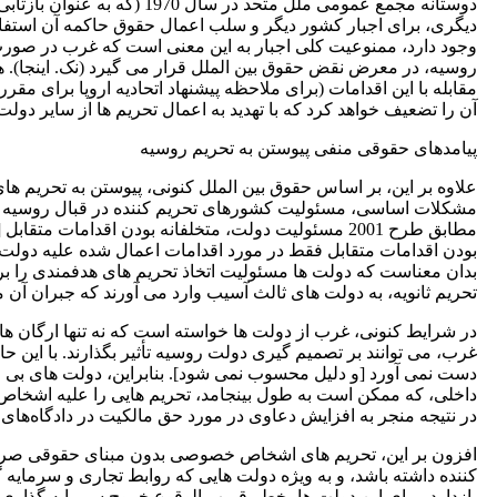
دوستانه مجمع عمومی ملل متح
دیگری، برای اجبار کشور دیگر و سلب اعمال حقوق حاکمه آن استفاده کن
وجود دارد، ممنوعیت کلی اجبار به این معنی است که غرب در صورت ت
روسیه، در معرض نقض حقوق بین ‌الملل قرار می گیرد (نک. اینجا). ه
مقابله با این اقدامات (برای ملاحظه پیشنهاد اتحادیه اروپا برای م
آن را تضعیف خواهد کرد که با تهدید به اعمال تحریم ها از سایر دولت ه
پیامدهای حقوقی منفی پیوستن به تحریم روسیه
علاوه بر این، بر اساس حقوق بین ‌الملل کنونی، پیوستن به تحریم 
مشکلات اساسی، مسئولیت کشورهای تحریم کننده در قبال روسیه و
بودن اقدامات متقابل فقط در مورد اقدامات اعمال شده علیه دولت
بدان معناست که دولت ها مسئولیت اتخاذ تحریم های هدفمندی را ب
تحریم ثانویه، به دولت های ثالث آسیب وارد می آورند که جبران آن
در شرایط کنونی، غرب از دولت ‌ها خواسته است که نه تنها ارگان
غرب، می ‌توانند بر تصمیم ‌گیری دولت روسیه تأثیر بگذارند. با ای
دست نمی آورد [و دلیل محسوب نمی شود]. بنابراین، دولت های بی ‌ط
داخلی، که ممکن است به طول بینجامد، تحریم ‌هایی را علیه اشخاص 
در نتیجه منجر به افزایش دعاوی در مورد حق مالکیت در دادگاه‌های دا
افزون بر این، تحریم ‌های اشخاص خصوصی بدون مبنای حقوقی صریح 
‌کننده داشته باشد، و به‌ ویژه دولت هایی که روابط تجاری و سرمایه‌ 
بازدارد. برای این دولت ها، خطر قریب ‌الوقوع خروج سرمایه ‌گذاری