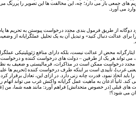
م های جمعی باز می دارد؛ چه، این مخالفت ها این تصویر را پررنگ می
وارد می آورد.
رد دوگانه از طریق فرمول بندی مجدد درخواست پیوستن به تحریم ها پاس
رای عدالت دنبال کنید» و تبدیل آن به یک تحلیل عملگرایانه از وضعیت
.
یثارگرانه محض از عدالت نیست، بلکه دارای منافع ژئوپلیتیکی عملگرا
ی تواند هر یک از طرفین – دولت های درخواست کننده و درخواست شون
ل مجدد درخواست ممکن است در مذاکرات، فرمالیستی و ضعیف به نظر 
عنی غرب]، تأییدی است بر اینکه طرف درخواست‌ کننده [تحریم ها عل
باید اتخاذ نمود، قدرت چانه ‌زنی دارد. در ازای این، تعادل برقرار کرد
د. ثانیاً اذعان به ماهیت عمل گرایانه واکنش غرب می تواند اتهام ر
 های قبلی [در خصوص متحدانش] فراهم آورد: مانند همه شما، من [غرب]
تان می شود؟!