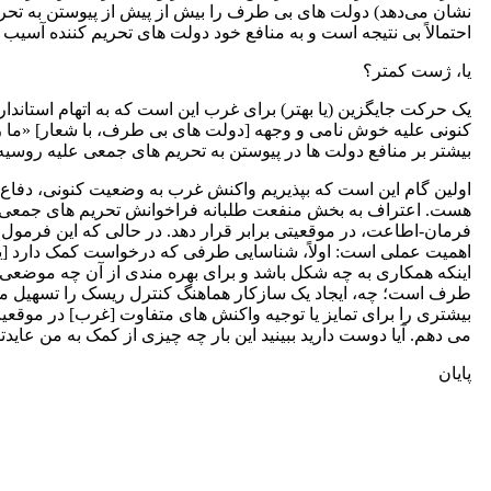
نشان می‌دهد) دولت های بی‌ طرف را بیش از پیش از پیوستن به تحری
احتمالاً بی نتیجه است و به منافع خود دولت های تحریم کننده آسیب 
یا، ژست کمتر؟
یک حرکت جایگزین (یا بهتر) برای غرب این است که به اتهام استاندا
کنونی علیه خوش نامی و وجهه [دولت های بی طرف، با شعار] «ما را ب
بیشتر بر منافع دولت ها در پیوستن به تحریم های جمعی علیه روسیه
اولین گام این است که بپذیریم واکنش غرب به وضعیت کنونی، دفاع ا
هست. اعتراف به بخش منفعت طلبانه فراخوانش تحریم های جمعی، م
فرمان-اطاعت، در موقعیتی برابر قرار دهد. در حالی که این فرمو
اهمیت عملی است: اولاً، شناسایی طرفی که درخواست کمک دارد [ی
اینکه همکاری به چه شکل باشد و برای بهره ‌مندی از آن چه موضعی را 
طرف است؛ چه، ایجاد یک سازکار هماهنگ کنترل ریسک را تسهیل می کن
بیشتری را برای تمایز یا توجیه واکنش های متفاوت [غرب] در موقعیت
می دهم. آیا دوست دارید ببینید این بار چه چیزی از کمک به من عاید
پایان