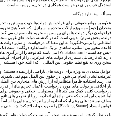
استدلال غرب برای درخواست همکاری در تحریم روسیه – است.
مسأله استاندارد دوگانه
علاوه بر موانع حقوقی برای فراخوانش دولت‌ها جهت پیوستن به تحری
متحدان [خود] – به ‌ویژه ایالات متحده و اسرائیل، که عملاً هیچ تحریم
فراخواندن دیگر دولت ها برای پیوستن به تحریم ها، تضعیف می 
دولت، بخش سوم). بدیهی است که در گذشته، دولت های غربی متحدا
انتقاداتی را برمی¬انگیزد؛ به این معنا که درخواست از سایر دولت ها
قاعده محور بین المللی، شاهدی بر یک «استاندارد دوگانه» است (نک. ا
«پس چه ایسم» [Whataboutism] می ‌نامند که 
دارند که نارضایتی بسیاری از دولت های غیرغربی را از اجرای گزینش
سخن وری به نفع نظم حقوقی بین المللی – که [البته خود] همیشه از 
عوامل متعددی به ویژه برای دولت های ناراضی آزاردهنده هستند؛ اول
غیرمتحدانشان انجام می ‌شود، در حقوق بین ‌الملل مهم نمی شمرند (بر
می ‌رسد استفاده ظاهراً متظاهرانه از ارزش ‌های هنجاری بین ‌المللی 
بار اخلاقی بر دولت های مورد درخواست [اعمال تحریم ها]، از قدرت
درخواست ‌کننده کمک می ‌کند تا از مسئولیت اخلاقی و حقوقی برای 
اما عجیب این است که حتی نهادهای اتحادیه اروپا از تحریم های ثان
معاف نیستند؛ علی رغم اینکه اتحادیه اروپا نیز تحریم هایی را اساساً به
قوانین انسداد [Blocking Statute] را تصویب و اصلاح کند؛ چه، حتی ممکن است «بازپرداخت» یا جبران خسارتی از متحدان، توسط همکاران هم ¬مسیر آنها صورت نپذیرد.
با در نظر گرفتن این پس‌زمینه، تعجب‌آور نیست که دولت هایی که علا