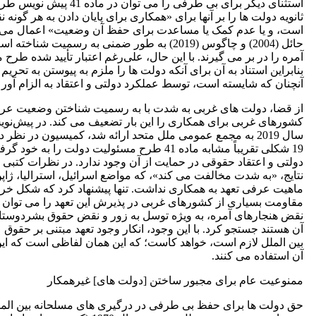
استثنای دیگر برای بی
ثانویه دولت ها را بر آنها برای «همکاری برای پایان دادن به هر گو
حائل (2004) و چاگوس (2019) به طور ضمنی ب
آمره را در بر می گیرند. با این حال، علی‌رغم اعتبار تأیید شده طرح
آنچنان که شایسته است، توسط عملکرد دولتی و اعتقاد به الزام آور
از قضا، دولت های غربی به شدت با به رسمیت شناختن وضعیت عرفی ت
19 شکلی تقریباً مشابه ماده 41 طرح مسئولیت
نتایج، «به شدت مخالفت می کند»، که مواضع اسرائیل، استرالیا، ژاپن،
ماهیت عرفی تعهد به همکاری نداشت. تنها پیشنهاد کرد که شکل خروجی
مقاومت بسیاری از کشورهای غربی در پذیرش این تعهد را می توان د
نقض هنجارهای آمره، به ویژه توسل به زور و نقض حقوق بشردوستان
آن هستند جستجو کرد. با این وجود، انکار وجود تعهد مبتنی بر حقوق
آن استفاده می کنند.
ممنوعیت عام برای مجبور ساختن [دولت های] غیرهمکار
حق دولت ها برای حفظ بی طرفی در درگیری های مسلحانه بین الم