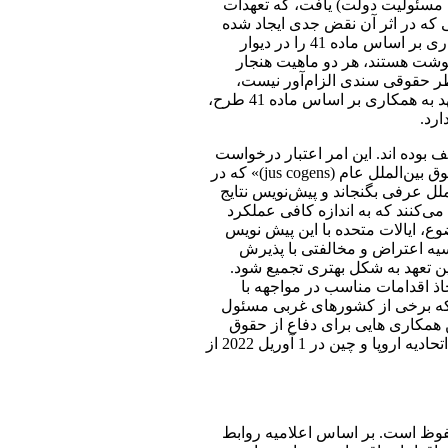
(از این پس طرح مسئولیت دولت) یافت، که تعهدات
ی که در اثر آن نقض جدی ایجاد شده
است، و یا عدم کمک یا مساعدت برای حفظ آن وضعیت» اعمال می کند. دیوان بین‌المللی دادگستری مبانی تعهدات همه دولت‌ها برای همکاری بر اساس ماده 41 را در دیوار
ین سرنوشت هستند، هر دو ماهیت هنجار
 نظر حقوقی سندی الزام‌آور نیست،
بنابراین استناد به آن برای آنکه دولت ‌ها را ملزم به پیوستن به تحریم ‌ها علیه روسیه کند، امر بعیدی است. علاوه بر این، در مورد اینکه آیا تعهد به همکاری بر اساس ماده 41 طرح،
رد.
بوده اند. این امر اعتبار درخواست
کشورهای غربی برای همکاری را این بار تضعیف می کند. در پیش‌نویس نتایج کمیسیون حقوق بین الملل درباره موضوع «هنجارهای آمره حقوق بین‌الملل عام (jus cogens)» که در
ر پیش‌نویس نتایج 19 به عنوان بازتابی از حقوق بین‌الملل عرفی بگنجاند و پیش‌نویس نتایج
تدلال می‌کنند که به اندازه کافی عملکرد
ظرات کتبی ارائه شده به کمیسیون حقوق بین الملل در سال 2021 در مورد این موضوع، ایالات متحده با این پیش نویس
وسیه اعتراض و مخالفتی با پذیرش
ین تعهد به شکل بهتری تجمیع شود.
ذ اقدامات مناسب در مواجهه با
ه که برخی از کشورهای غربی مسئول
ن همکاری هایی برای دفاع از حقوق
بین الملل لازم است، خواهد کاست؛ که این همان لفاظی است که این دولت ها در دعوت به همکاری علیه روسیه از جمله در اجلاس سران اتحادیه اروپا و چین در 1 آوریل 2022 از
وظ است. بر اساس اعلامیه روابط