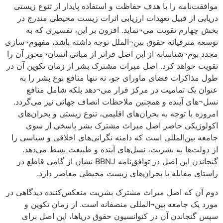
موافقت‌نامه را با هدف حفاظت و استفاده پایدار از تنوع زیستی
دریایی از قبیل تعهدات ارزیابی اثرات زیست محیطی مندرج در
بخش چهارم تقویت می¬نماید. افزون بر این، تفسیری که به
توسعه مترقیانه حقوق بین¬الملل توجه داشته باشد، مفهوم¬سازی
مجدد بوم¬شناسانه از این اصل فراتر از مبانی انسان¬محور آن را
تقویت خواهد کرد. اصل میراث مشترک بشر از زمان تکوین آن در
طول مذاکرات فضای ماورای جو، نه تنها منافع نوع بشر را به
عنوان یک تمامیت در مرکز قرار می¬دهد بلکه شامل منافع
نسل¬های آینده و همچنین ملاحظات انصاف جهانی نیز می‌گردد.
امروزه با توجه به بحران‌های اقلیمی، تنوع زیستی و بحران‌های
اکولوژیکی حاضر اصل میراث مشترک بشر پاسخی از سوی
جامعه بین‌المللی است که دامنه نگرانی‌های اخلاقی و سیاسی را
از دولت‌ها به بشریت، نسل‌های آینده و طبیعت بسط می‌دهد.
گنجاندن این اصل در توافق‌نامه BBNJ نشان از گامی قاطع در
راستای مقابله با بحران‌های زیست محیطی معاصر دارد.
دوم آن که اصل میراث مشترک بشریت منعکس‌کننده دیدگاهی در
مورد یک جامعه بین¬المللی منصفانه است. از زمان تکوین و
سپس گنجاندن آن در کنوانسیون حقوق دریاها، این اصل برای