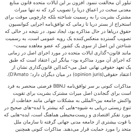
تبلور آن مخالفت ننمود. افزون بر این ایالات متحده قانون منابع
معدنی سخت در اعماق دریا را تصویب کرد که نه تنها میراث
مشترک بشریت را به رسمیت شناخته بلکه چارچوبی موقت برای
استخراج از بستر دریا تا زمانی که توافق‌نامه اجرایی کنوانسیون
حقوق دریاها در حال مذاکره بود، ایجاد نمود. در نتیجه در حالی که
تصویب گسترده منعکس‌کننده یک رویه عمومی است، به رسمیت
شناختن این اصل از سوی یک کشور که عضو معاهده نیست-
مانند قانون¬گذاری ایالات متحده در مورد اجرای اصل در زمانی
که اجرای آن مورد مذاکره بود- بیانگر این اعتقاد است که طبق
یک تعهد حقوقی نهانی عمل می¬کند(این قانون‌گذاری نشان از
اعتقاد حقوقی(opinion juris) در میان دیگران دارد؛ D’Amato).
مذاکرات کنونی بر سر توافق‌نامه BBNJ فرصتی منحصر به فرد
است برای گنجاندن اصل میراث مشترک بشریت برای تقویت
واکنش جامعه بین¬المللی به مشکلات جهانی مانند حفاظت از
تنوع زیستی دریایی به شیوه¬هایی که بیشتر با ایده¬های صحیح در
مورد تفکر اقتصادی و زیست‌محیطی هماهنگ است، ایده¬هایی که
با قوت بیشتری از جامعه مدنی جهانی گرفته تا سازمان ملل
متحد را مورد حمایت قرار می‌دهند. مذاکرات کنونی همچنین