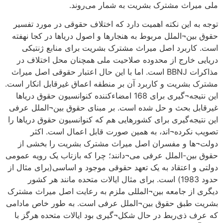
ملی میراث مشترک بشریت به شمار می‌روند.
توجه به این نکته اهمیت دارد که اختلاف حقوقی در مورد تفسیر
حقوق بین¬الملل مربوط به هنجارها و اصول دریاها در کجا نهفته
است. کاربرد اصل میراث مشترک بشریت برای منابع ژنتیکی
دریایی خارج از محدوده صلاحیت ملی همچنان محل اختلاف در
مذاکرات BBNJ است. اما با این حال اعتبار حقوقی اصل میراث
مشترک بشریت و کاربرد آن بر منطقه اعماق غیرقابل انکار است.
این نتیجه¬گیری برای 168 امضاء‌کننده کنوانسیون حقوق دریاها
غیرقابل بحث و حل شده است. بر مبنای حقوق بین¬الملل عرفی
این نتیجه‌گیری برای کشورهایی هم که کنوانسیون حقوق دریاها را
تصویب نکرده¬اند، به همین صورت قابل اعمال است. اکثر
دولت¬ها و مفسران اصل میراث مشترک بشریت را بخشی از
حقوق بین-الملل عرفی می¬دانند؛ چرا که بازتاب یک رویه عمومی
دولتی و اعتقاد به یک تعهد حقوقی موجود و اساسی(برای مثال از
حدود 1983) است. برای مثال ایالات متحده مانند هر کشور
دیگری از جامعه بین¬المللی ملزم به رعایت اصل میراث مشترک
بشریت طبق حقوق بین¬الملل عرفی است. به طور خاص مادامی
که عرف ذی‌ربط در حال شکل¬گیری بود ایالات متحده هرگز با