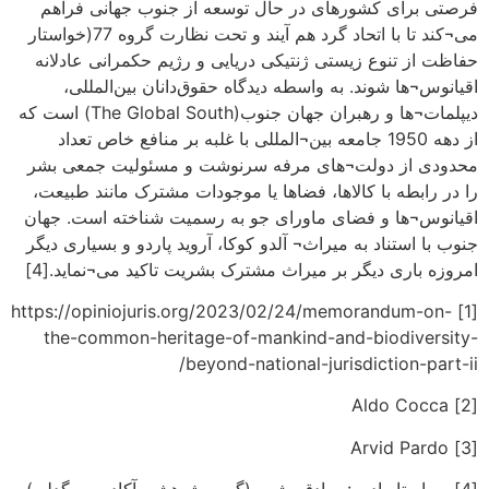
فرصتی برای کشورهای در حال توسعه از جنوب جهانی فراهم
می¬کند تا با اتحاد گرد هم آیند و تحت نظارت گروه 77(خواستار
حفاظت از تنوع زیستی ژنتیکی دریایی و رژیم حکمرانی عادلانه
اقیانوس¬ها شوند. به واسطه دیدگاه حقوق‌دانان بین‌المللی،
دیپلمات¬ها و رهبران جهان جنوب(The Global South) است که
از دهه 1950 جامعه بین¬المللی با غلبه بر منافع خاص تعداد
محدودی از دولت¬های مرفه سرنوشت و مسئولیت جمعی بشر
را در رابطه با کالاها، فضاها یا موجودات مشترک مانند طبیعت،
اقیانوس¬ها و فضای ماورای جو به رسمیت شناخته است. جهان
جنوب با استناد به میراث¬ آلدو کوکا، آروید پاردو و بسیاری دیگر
امروزه باری دیگر بر میراث مشترک بشریت تاکید می¬نماید.[4]
[1] https://opiniojuris.org/2023/02/24/memorandum-on-
the-common-heritage-of-mankind-and-biodiversity-
beyond-national-jurisdiction-part-ii/
[2] Aldo Cocca
[3] Arvid Pardo