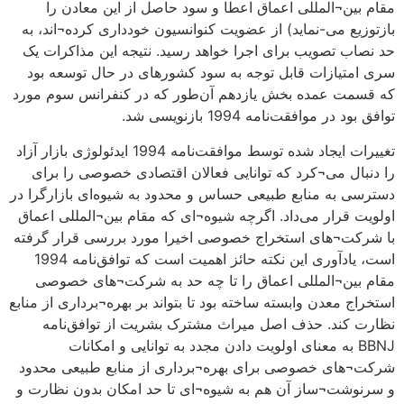
مقام بین¬المللی اعماق اعطا و سود حاصل از این معادن را
بازتوزیع می-نماید) از عضویت کنوانسیون خودداری کرده¬اند، به
حد نصاب تصویب برای اجرا خواهد رسید. نتیجه این مذاکرات یک
سری امتیازات قابل توجه به سود کشورهای در حال توسعه بود
که قسمت عمده بخش یازدهم آن‌طور که در کنفرانس سوم مورد
توافق بود در موافقت‌نامه 1994 بازنویسی شد.
تغییرات ایجاد شده توسط موافقت‌نامه 1994 ایدئولوژی بازار آزاد
را دنبال می¬کرد که توانایی فعالان اقتصادی خصوصی را برای
دسترسی به منابع طبیعی حساس و محدود به شیوه‌ای بازارگرا در
اولویت قرار می‌داد. اگرچه شیوه¬ای که مقام بین¬المللی اعماق
با شرکت¬های استخراج خصوصی اخیرا مورد بررسی قرار گرفته
است، یادآوری این نکته حائز اهمیت است که توافق‌نامه 1994
مقام بین¬المللی اعماق را تا چه حد به شرکت¬های خصوصی
استخراج معدن وابسته ساخته بود تا بتواند بر بهره¬برداری از منابع
نظارت کند. حذف اصل میراث مشترک بشریت از توافق‌نامه
BBNJ به معنای اولویت دادن مجدد به توانایی و امکانات
شرکت¬های خصوصی برای بهره¬برداری از منابع طبیعی محدود
و سرنوشت¬ساز آن هم به شیوه¬ای تا حد امکان بدون نظارت و