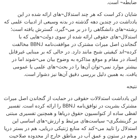
ضابطه¬ است.
شایان ذکر است که هر چند استدلال¬های ارائه شده در این
یادداشت در چندین دهه گذشته در بدنه وسیعی از ادبیات علمی که
رشته¬های دانشگاهی را در بر می¬گیرد، گسترش یافته است؛
استدلال¬های حقوقی ارائه شده از سوی دولت¬هایی که با
گنجاندن اصل میراث مشترک در موافقت‌نامه BBNJ مخالفت
کرده¬اند کیفیتی شبح مانند دارد. در حالی که بر مبنایی غیرقابل
اِسناد در مقام و موقع مذاکره به وضوح بیان می¬شوند اما در
بیشتر موارد نمی¬توان آن‌ها را در بحث¬های علمی یا عمومی
یافت. به همین دلیل بررسی دقیق آن‌ها نیز دشوار است.
نتیجه
این یادداشت استدلالات حقوقی در حمایت از گنجاندن اصل میراث
مشترک بشریت در توافق‌نامه BBNJ را ارائه کرده است. تفسیر
لفظی ساده از کنوانسیون حقوق دریاها و همچنین تفسیری مبتنی
بر گزینشگری¬ سیاست‌های مرتبط و ارزش¬های اساسی این
استدلال را تایید می¬کند که منابع ژنتیکی دریایی، هم در بستر دریا
و هم در ستون و عمق آب در مناطق خارج از محدوده صلاحیت