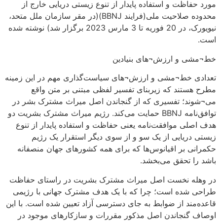
مورد حفاظت و استفاده پایدار از تنوع زیستی دریایی خارج از
محدوده صلاحیت ملی(فرایند BBNJ)(در مقر سازمان ملل متحد،
نیویورک، در 20 فوریه تا 3 مارس 2023 برگزار شد) نوشته شده
است.
خط¬مشی و ارزش¬های بنیادین
تعدادی خط¬مشی و ارزش¬های سیاست‌گذاری مهم در این زمینه
مطرح هستند که زیربنای تفسیر لفظی مبتنی بر متن واقع
می¬شوند؛‏ تفسیری که از گنجاندن اصل میراث مشترک بشر در
توافق‌نامه BBNJ حمایت می‌کند. رژیم میراث مشترک بشریت دو
هدف اصلی موافقت‌نامه یعنی حفاظت و استفاده پایدار از تنوع
زیستی دریایی از یک سو و از سوی دیگر استقرار یک رژیم
حکمرانی بر اقیانوس‌ها که برای همه کشورهای جهان منصفانه
باشد را تحقق می‌بخشد.
در وهله نخست اصل میراث مشترک بشریت در راستای حفاظت
طراحی شده است؛ چرا که با یک هدف مشترک جهانی با رژیمی
قاعده‌مند از ضوابط به جای دسترسی آزاد تعیین شده است. با این
اوصاف گنجاندن اصل مذکور مقررات و سازکارهای موجود در