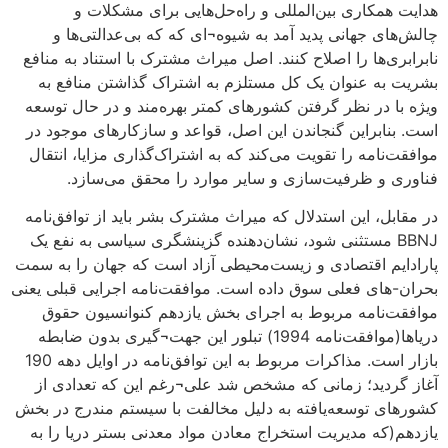
هدایت همکاری بین‌المللی و راه‌حل‌هایی برای مشکلات و
چالش‌های جهانی پدید آمد به شیوه¬ای که که بی‌عدالتی‌ها و
نابرابری‌ها را اصلاح کنند. اصل میراث مشترک با استناد به منافع
بشریت به عنوان یک کل مستلزم به اشتراک گذاشتن منافع به
ویژه با در نظر گرفتن کشورهای کمتر بهره‌مند و در حال توسعه
است. بنابراین گنجاندن این اصل، قواعد و سازکارهای موجود در
موافقت‌نامه را تقویت می‌کند که به اشتراک‌گذاری مزایا، انتقال
فناوری و ظرفیت‌سازی و سایر موارد را محقق می‌سازد.
در مقابل، این استدلال که میراث مشترک بشر باید از توافق‌نامه
BBNJ مستثنی شود، نشان‌دهنده گزینشگری سیاسی به نفع یک
پارادایم اقتصادی و زیست‌محیطی آزاد است که جهان را به سمت
بحران-های فعلی سوق داده است. موافقت‌نامه اجرایی قبلی یعنی
موافقت‌نامه مربوط به اجرای بخش یازدهم کنوانسیون حقوق
دریاها(موافقت‌نامه 1994) تبلور این جهت¬گیری بدون ضابطه
بازار است. مذاکرات مربوط به این توافق‌نامه در اوایل دهه 190
آغاز گردید؛ زمانی که مشخص شد علی¬رغم این که تعدادی از
کشورهای توسعه‌یافته به دلیل مخالفت با سیستم مندرج در بخش
یازدهم(که مدیریت استخراج معادن مواد معدنی بستر دریا را به