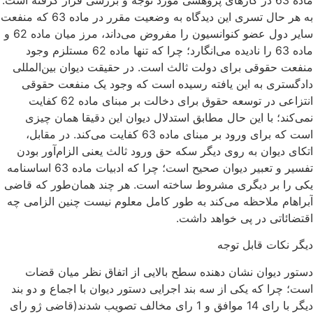
به هر حال تسری این دیدگاه به وضعیت مقرر در ماده 63 که منفعت
سایر دول عضو کنوانسیون را مفروض می‌داند، مرز میان ماده 62 و
ماده 63 را نادیده می‌انگارد؛ چرا که تنها ماده 62 مستلزم وجود
منفعت حقوقی برای دولت ثالث است. در حقیقت دیوان بین‌المللی
دادگستری به این یافته رسیده است که وجود یک منفعت حقوقی
انتزاعی در توسعه حقوق برای دخالت بر مبنای ماده 62 کفایت
نمی‌کند؛ با این حال مطابق استدلال دیوان این دقیقا همان چیزی
است که برای ورود بر مبنای ماده 63 کفایت می‌کند. در مقابل،
اتکای دیوان به روی دیگر سکه حق ورود ثالث یعنی الزام‌آور بودن
تفسیر و تعبیر دیوان صحیح است؛ چرا که ادبیات ماده 63 اساسنامه
یکی را بر دیگری مشروط ساخته است. هر چند همان‌طور که قاضی
آبراهام ملاحظه می‌کند به طور کامل معلوم نیست چنین الزامی چه
اقتضائاتی در پی خواهد داشت.
دیگر نکات قابل توجه
دستور دیوان نشان دهنده سطح بالایی از اتفاق نظر میان قضات
است؛ چرا که یکی از سه بند اجرایی دستور دیوان با اجماع و دو بند
دیگر با رای 14 موافق و 1 رای مخالف تصویب شدند(قاضی ژو رای