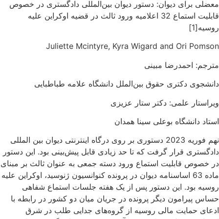
معضلی برای دیوان: دستور دیوان بین‌المللی دادگستری در خصوص
قابلیت استماع 32 اعلامیه ورود ثالث در قضیه اوکراین علیه
روسیه[1]
Juliette Mcintyre, Kyra Wigard and Ori Pomson
مترجم: احمدرضا مبینی
دانشجوی دکتری حقوق بین‌الملل دانشگاه علامه طباطبایی
ویراستار علمی: دکتر ستار عزیزی
استاد دانشگاه بوعلی سینا همدان
نهم فوریه 2023 دستوری بر روی درگاه اینترنتی دیوان بین المللی
دادگستری قرار گرفت که تا حد زیادی قابل پیش‌بینی بود. این دستور
در خصوص قابلیت استماع ورود دسته جمعی به عنوان ثالث بر مبنای
ماده 63 اساسنامه دیوان در پرونده کنوانسیون ژنوسید، اوکراین علیه
روسیه بود. این دستور پس از یک هفته جلسات استماع شفاهی
حساس پیرامون دیگر پرونده در جریان میان دو کشور در رابطه با
ادعای حمایت مالی روسیه از گروه‌های جدایی طلب در شرق