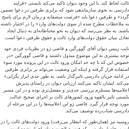
ثالث لحاظ کند. با این وجود دیوان تاکید می‌کند بایستی «فرایند
دادرسی به نحوی سازماندهی شود که برابری طرفین در دعوا تضمین
گردد» و طرفین دعوا باید «فرصت منصفانه و زمان لازم برای پاسخ
به ملاحظات مطرح شده از سوی دولت‌های وارد» را در اختیار داشته
باشند. به نظر می‌رسد که دیوان به نحو محتاطانه‌ای به دنبال ایجاد
تعادل میان حقوق دولت‌های وارد ثالث و حقوق طرفین دعوا است.
نایب رییس دیوان آقای گوورگین و قاضی ژو در نظریات فردی خود
توجه بیشتری به این موضوع مبذول داشتند و قاضی گوورگین «در
خصوص این که تا چه حد امکان ورود ثالث در این پرونده مورد سوء
استفاده قرار گرفته و اینکه این وضعیت می‌تواند بر برابری طرفین
در ادامه جریان دادرسی تاثیرگذار باشد، به طور جدی ابراز نگرانی»
می‌‌کند. ایشان تاکید می‌کنند ارزیابی دیوان در راستای پذیرش
اعلامیه‌ها مستلزم بررسی جدی‌تر و مفصل‌تری بوده و در این مسیر
بایستی تاثیر بالقوه ورود کشورهای ثالث بر اجرای صحیح عدالت
مورد توجه قرار گیرد. قاضی ژو این اعلامیه‌ها را در این مرحله از
دادرسی شتاب‌زده توصیف می‌کند.
روسیه نیز (همان‌طور که انتظار می‌رفت) ورود دولت‌های ثالث را در
این مرحله از دادرسی که هنوز صلاحیت دیوان احراز نشده است،