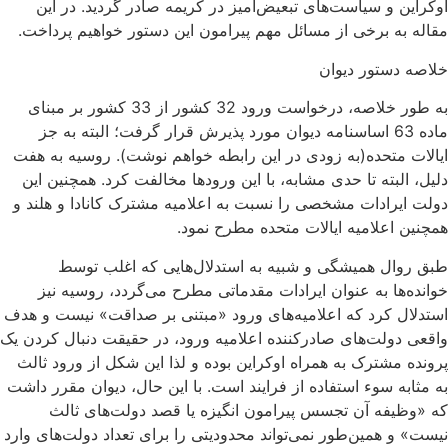
اوکراین و سیاست‌های تبعیض‌آمیز در کریمه صادر گردید. در این
مقاله به برخی از مسائل مهم پیرامون این دستور خواهیم پرداخت.
خلاصه دستور دیوان
به طور خلاصه، درخواست ورود 32 کشور از 33 کشور بر مبنای
ماده 63 اساسنامه دیوان مورد پذیرش قرار گرفت؛ البته به جز
ایالات متحده(به زودی در این رابطه خواهم نوشت). روسیه به هفت
دلیل، البته تا حدی مشابه، با این ورودها مخالفت کرد. همچنین این
دولت ایرادات مشخصی را نسبت به اعلامیه مشترک کانادا و هلند و
همچنین اعلامیه ایالات متحده مطرح نمود.
طبق روال همیشگی و شبیه به استدلال‌هایی که اغلب توسط
خوانده‌ها به عنوان ایرادات مقدماتی مطرح می‌گردد، روسیه نیز
استدلال کرد که اعلامیه‌های ورود «مبتنی بر صداقت» نیست و هدف
واقعی دولت‌های صادرکننده اعلامیه ورود، در حقیقت دنبال کردن یک
پرونده مشترک به همراه اوکراین بوده و لذا این شکل از ورود ثالث
به مثابه سوء استفاده از فرایند است. با این حال، دیوان مقرر داشت
که «وظیفه آن تجسس پیرامون انگیزه یا قصد دولت‌های ثالث
نیست» و همین‌طور نمی‌تواند محدودیتی را برای تعداد دولت‌های وارد