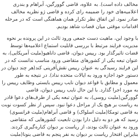
مخالف داده است). به علاوه، قاضی گوورگین، آبراهام و بندری
اعلامیه‌های خود را ضمیمه رای کرده و قاضی ژو نظریه مخالف
صادر نمود. این اتفاق نظر تکرار همان هماهنگی است که در مرحله
اقدامات موقتی میان قضات شاهد بودیم.
با وجود این، ماهیت دست جمعی ورود ثالث در این پرونده بر نحوه
مدیریت فرایند مرتبط با بررسی قابلیت استماع اعلامیه‌ها توسط
قضات تاثیرگذار بود. رییس دیوان، قاضی داناهیو(ملیت آمریکایی)، به
عنوان تبعه یکی از کشورهای متقاضی ورود مناسب ندانست که در
این فرایند رسیدگی به عنوان رییس نقش‌آفرینی کند(هر چند دیوان در
دستور خود اجازه ورود به ایالات متحده نداد). در نتیجه به طور
معمول و مطابق با قواعد دیوان نایب رییس بایستی وظایف رییس را
به مورد اجرا گذارد. با این حال نایب رییس دیوان، قاضی
گوورگین(ملیت روسی)، به عنوان تبعه یکی از طرف‌های دعوا قادر
به ریاست بر هیچ یک از مراحل دعوا نبود. سپس از نظر کسوت نوبت
به قاضی تومکا(ملیت اسلواک) و قاضی آبراهام(ملیت فرانسوی)
رسید که هر دو به دلیل دارا بودن تابعیت کشورهایی که متقاضی
ورود به عنوان ثالث بودند، از ریاست بر دیوان کناره‌گیری کردند.
بنابراین افتخار ریاست بر دیوان به نفر پنجم به قاضی بنونا(ملیت