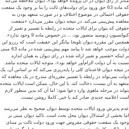
متاثر از رای دیوان در آن پرونده خواهد بود»، دیوان ملاحظه می‌کند
که ماده 63 حق ورود برای دولت‌های ثالث را بنا بر وجود یک منفعت
حقوقی احتمالی در موضوع اختلاف و در صورت متعهد بودن به
معاهده پیش‌بینی می‌کند. در نتیجه دیوان مقرر می‌دارد «منفعت
حقوقی که بتوان برای ایالات متحده در رابطه با تفسیر و تعبیر از
کنوانسیون ژنوسید متصور بود، … در خصوص ماده 9 وجود ندارد».
همچنین این مقرره دیوان تلویحا بیانگر این حقیقت است که رزرو این
دولت موجب خواهد شد تا پیامد مهم پیش‌بینی شده در ماده 63 مبنی
بر اینکه «تفسیر و تعبیر ارائه شده در رای دیوان به همان اندازه
نسبت به آن دولت الزام‌آور خواهد بود»، متوجه ایالات متحده نباشد.
در نتیجه دیوان قاعده‌ای کلی را پایه‌ریزی می‌کند که بر اساس آن، یک
دولت نمی‌تواند در رابطه با تفسیر مقرره‌ای مندرج در یک معاهده که
متعهد به آن نیست، دخالت کند. با این حال، ممکن است ایالات متحده
بتواند در مرحله ماهوی وارد دعوا شود؛ اما آن که بدین منظور لازم
است اعلامیه جدیدی صادر کند یا خیر، کاملا روشن نیست.
عدم پذیرش ورود ایالات متحده توسط دیوان صحیح به نظر می‌رسد
اما بخشی از استدلال دیوان محل بحث است. تاکید دیوان مبنی بر
وجود یک منفعت حقوقی مفروض جهت ورود دولت ثالث بر مبنای
ماده 63 در کارهای پژوهشی مورد توجه و بررسی قرار گرفته است.