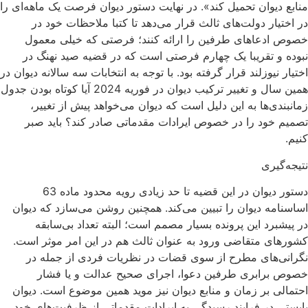
منابع دیوان تحمیل کند». در نهایت دستور دیوان فرصت یک ماهه‌ای را
در اختیار دولت‌های ثالث قرار می‌دهد تا کتبا ملاحظات خود در
خصوص ادعاهای طرفین را ارائه کنند؛ فرصتی که خیلی معمول
نبوده و تقریبا یک چهارم فرصتی است که در قضیه صید نهنگ در
اختیار نیوزلند قرار گرفته بود. با توجه به انتخابات سه سالانه دیوان در
همین سال و تغییر ترکیب دیوان در فوریه 2024 آیا کوتاه بودن جدول
زمانبندی‌‌ها به این دلیل است که دیوان می‌خواهد پیش از تغییر،
تصمیم خود را در خصوص ایرادات مقدماتی صادر کند؟ باید صبر
کنیم.
نتیجه‌گیری
دستور دیوان در این قضیه تا حد زیادی رویه محدود ماده 63
اساسنامه دیوان را تبیین می‌کند. همچنین روشن می‌سازد که دیوان
در پیشبرد این پرونده بسیار مصمم است؛ البته تعداد بی‌سابقه
کشورهای متقاضی ورود به عنوان ثالث هم در این امر موثر است.
نگرانی‌های مطرح از سوی قضات در نظریات فردی از جمله در
خصوص برابری طرفین دعوا، اجرای صحیح عدالت و یا فشار
احتمالی بر زمان و منابع دیوان نیز موید همین موضوع است. دیوان
بایستی در فرایند رسیدگی به ایرادات مقدماتی از ظرفیت‌های خود