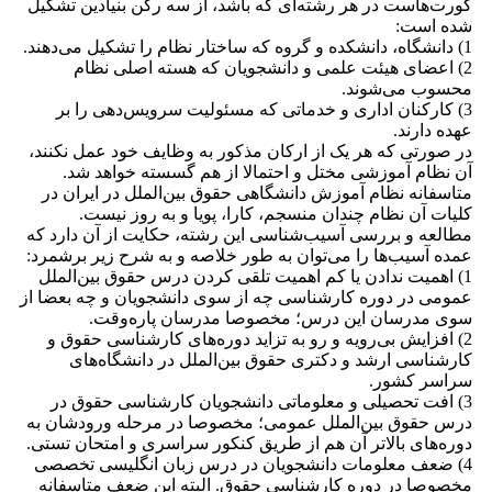
کورت‌هاست در هر رشته‌ای که باشد، از سه رکن بنیادین تشکیل
شده است:
1) دانشگاه، دانشکده و گروه که ساختار نظام را تشکیل می‌دهند.
2) اعضای هیئت علمی و دانشجویان که هسته اصلی نظام
محسوب می‌شوند.
3) کارکنان اداری و خدماتی که مسئولیت سرویس‌دهی را بر
عهده دارند.
در صورتی که هر یک از ارکان مذکور به وظایف خود عمل نکنند،
آن نظام آموزشی مختل و احتمالا از هم گسسته خواهد شد.
متاسفانه نظام آموزش دانشگاهی حقوق بین‌الملل در ایران در
کلیات آن نظام چندان منسجم، کارا، پویا و به روز نیست.
مطالعه و بررسی آسیب‌شناسی این رشته، حکایت از آن دارد که
عمده آسیب‌ها را می‌توان به طور خلاصه و به شرح زیر برشمرد:
1) اهمیت ندادن یا کم اهمیت تلقی کردن درس حقوق بین‌الملل
عمومی در دوره کارشناسی چه از سوی دانشجویان و چه بعضا از
سوی مدرسان این درس؛ مخصوصا مدرسان پاره‌وقت.
2) افزایش بی‌رویه و رو به تزاید دوره‌های کارشناسی حقوق و
کارشناسی ارشد و دکتری حقوق بین‌الملل در دانشگاه‌های
سراسر کشور.
3) افت تحصیلی و معلوماتی دانشجویان کارشناسی حقوق در
درس حقوق بین‌الملل عمومی؛ مخصوصا در مرحله ورودشان به
دوره‌های بالاتر آن هم از طریق کنکور سراسری و امتحان تستی.
4) ضعف معلومات دانشجویان در درس زبان انگلیسی تخصصی
مخصوصا در دوره کارشناسی حقوق. البته این ضعف متاسفانه