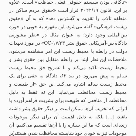
«ناکافی بودن سیستم حقوقی فعلی حفاظت» است. علاوه
بر این، قانون ۲۰۲۲/۱۹ قرار است «حقوق مردم ساکن در
منطقه تالاب را تقویت و گسترش دهد» که به آن «حقوق
زیست فرهنگی» گفته می‌شود. این مفهوم به خوبی در حوزه
بین‌المللی وجود دارد؛ به عنوان مثال در «نظر مشورتی
دادگاه بین-آمریکایی حقوق بشر OC-۱۷/۲۳» در مورد تعهدات
دولت در رابطه با محیط زیست این امر مشاهده می‌شود.
ملاحظات این نظر ابتدا بر رابطه متقابل بین حقوق بشر و
محیط زیست تاکید می‌کند و با تشریح حق محیط زیست
سالم به پیش می‌رود. در بند ۶۲، دادگاه به حقی برای یک
محیط زیست سالم اشاره می‌کند. این حق «از طبیعت و
محیط زیست محافظت می‌نماید. این نه فقط به دلیل
محافظت از منافعی که طبیعت برای بشریت فراهم آورده یا
اثراتی که تخریب آن‌ها ممکن است بر دیگر حقوق بشر داشته
باشد، […] بلکه به دلیل اهمیت آن برای دیگر موجودات
زنده‌ای است که ما این سیاره را با آن‌ها تقسیم می‌کنیم. آن
موجودات نیز به خودی خود شایسته محافظت شدن هستند[بر