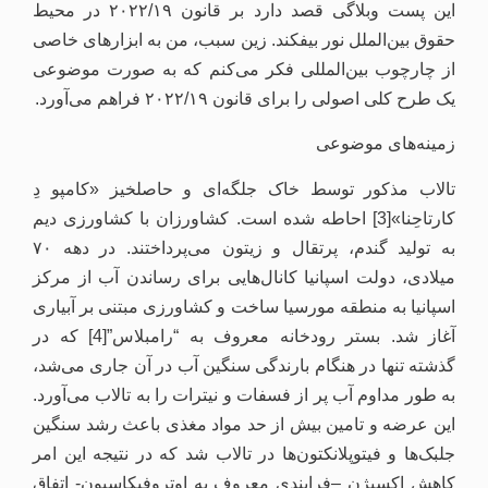
این پست وبلاگی قصد دارد بر قانون ۲۰۲۲/۱۹ در محیط
حقوق بین‌الملل نور بیفکند. زین سبب، من به ابزارهای خاصی
از چارچوب بین‌المللی فکر می‌کنم که به صورت موضوعی
یک طرح کلی اصولی را برای قانون ۲۰۲۲/۱۹ فراهم می‌آورد.
زمینه‌های موضوعی
تالاب مذکور توسط خاک جلگه‌ای و حاصلخیز «کامپو دِ
کارتاحِنا»[3] احاطه شده است. کشاورزان با کشاورزی دیم
به تولید گندم، پرتقال و زیتون می‌پرداختند. در دهه ۷۰
میلادی، دولت اسپانیا کانال‌هایی برای رساندن آب از مرکز
اسپانیا به منطقه مورسیا ساخت و کشاورزی مبتنی بر آبیاری
آغاز شد. بستر رودخانه معروف به “رامبلاس”[4] که در
گذشته تنها در هنگام بارندگی سنگین آب در آن جاری می‌شد،
به طور مداوم آب پر از فسفات و نیترات را به تالاب می‌آورد.
این عرضه و تامین بیش از حد مواد مغذی باعث رشد سنگین
جلبک‌ها و فیتوپلانکتون‌ها در تالاب شد که در نتیجه‌ این امر
کاهش اکسیژن –فرایندی معروف به اوتروفیکاسیون- اتفاق