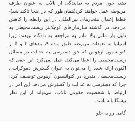
دهد، چون مردم به نمایندگی از تالاب به عنوان طرف
مربوطه عمل خواهند کرد(همان‌طور که در اینجا تاکید شد)-
قطعا اِعمال هنجارهای بین‌المللی در این رابطه را کاهش
می‌دهد. در گذشته سازمان‌های کوچک‌تر زیست‌محیطی به
دلیل بار مالی بالا قادر به مراجعه به دادگاه نبودند؛ زیرا
اسپانیا به تعهدات مربوطه طبق ماده ۹، بندهای ۴ و ۵ از
کنوانسیون آرهوس که حق دسترسی به عدالت در مسائل
زیست‌محیطی را اعطا می‌کند، عمل نمی‌کرد. این حقی که
اکنون ارائه شده را می‌توان به عنوان گسترش دموکراسی
زیست‌محیطی مندرج در کنوانسیون آرهوس توصیف کرد؛
چرا که دسترسی به عدالت را گسترش می‌دهد. این امر در
ارتباط با شخصیت حقوقی تالاب، می‌تواند از این نظر
پیشگامانه باشد.
گامی رو به جلو
با در نظر گرفتن گرایش‌ها در حقوق بین‌المللی محیط زیست،
به نظر می‌رسد که قانون ۲۰۲۲/۱۹ برخی از آن را منعکس