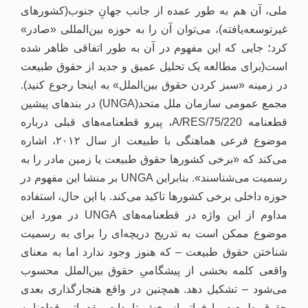
ملی، آن هم به طور عمده از جانب جهانِ جنوب(کشورهای
غیرتوسعه‌یافته)، می‌توان آن را به حوزه بین‌المللی «صادر»
کرد؛ جایی که این مفهوم در آن به طور اتفاقی ظاهر شده
است(برای مطالعه‌ یک تحلیل عمیق و جدید از حقوق طبیعت
در زمینه‌ «سبز کردن حقوق بین‌الملل» به اینجا رجوع کنید).
مجمع عمومی سازمان ملل متحد(UNGA) در بندهای پیشین
قطعنامه A/RES/75/220، پیرو قطعنامه‌های قبلی درباره
موضوع فرعی هماهنگی با طبیعت از سال ۲۰۱۲، اشاره
می‌کند که «برخی کشورها حقوق طبیعت یا زمین مادر را به
رسمیت می‌شناسند». بنابراین UNGA بر منشا این مفهوم در
حوزه داخلی برخی کشورها تاکید می‌کند. با این حال، استفاده
مداوم از این واژه در قطعنامه‌های UNGA در مورد این
موضوع ممکن است به تدریج دریچه‌ای را برای به رسمیت
شناختن حقوق طبیعت – که هنوز وجود ندارد اما به معنای
واقعی کلمه بخشی از پیشگامیِ حقوق بین‌الملل محسوب
می‌شود – تشکیل دهد. همچنین در واقع هنجارگذاری بعدی
حقوق طبیعت را فراتر از بخش تاییدات مقدماتی قطعنامه