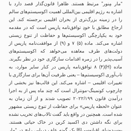
“مار مِنور” مرتبط هستند. ظاهرا قانون‌گذار قصد دارد با
اشاره به رژیم اقلیمی بین‌المللی اهمیت اکوسیستم‌های سالم
را در زمینه‌ بزرگ‌تری از بحران اقلیمی برجسته کند. این
ارجاع مطابق با خودِ توافق‌نامه پاریس است که در مقدمه
خود به یکپارچگی اکوسیستم‌ها و حفاظت از تنوع زیستی
اشاره می‌کند. ماده (۵) ۷ و (۹) از موافقت‌نامه پاریس از
دولت‌‌های طرف معاهده می‌خواهد که اکوسیستم‌های
آسیب‌پذیر را در زمره‌ اقدامات سازگاری خود در نظر بگیرند.
ماده (H)(۴) ۸ توافق‌نامه پاریس در کنار سایر موارد، به
تاب‌آوری اکوسیستم‌ها – یعنی ظرفیت آن‌ها برای سازگاری با
تغییرات اقلیمی – اشاره می‌کند. این قالب‌ها نیز بخشی از
چارچوب کونمینگ-مونترال است که چند ماه پس از به اجرا
درآمدن قانون ۲۰۲۲/۱۹۹ تصویب شدند و از آن زمان به
عنوان «لحظه پاریس» برای حفاظت از تنوع زیستی مشهور
شده است. همچنین در واقع باید گفت تالاب‌های تخریب نشده
برای نگه داشتن دی اکسید کربن در خاک حیاتی هستند.
پوسیدونیای اقیانوسی[6] یک گونه علف دریایی رایج در “مار