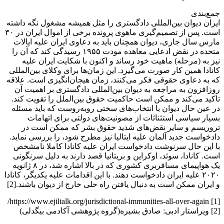
جمع‌بندی
ایران دیوان بین‌المللی دادگستری را مثل همیشه مشغول نگه داشته
است. پس از تصمیم‌گیری ماهوی پرونده برخی از اموال ایران در ۳۰
مارس سال جاری، دیوان همچنان باید به دعاوی ایران علیه ایالات
متحده در نقض ادعایی معاهده مودت ۱۹۵۵ رسیدگی کند که آن را
نیز به (مرحله) ماهیت خود رساند و اکنون با شکایت ایران علیه
کانادا همین کار صورت می‌گیرد. این زمان‌ها برای وکلای بین‌المللی
که به دعاوی حقوقی فکر می‌کنند، زمان هیجان‌انگیزی است. علاقه
روزافزون به مراجعه به دیوان بین‌المللی دادگستری بر اهمیت آن
تاکید می‌کند و ممکن است حاکمیت حقوق بین‌الملل را تقویت کند.
در عین حال دیوان با انتخاب‌های سختی روبه‌روست که باید مسئله
بسیار سیاسی استثنائات از مصونیت‌های دولتی برای اتهامات
تروریسم و سایر نقض‌های شدید حقوق بشر که ممکن است در
دادخواست جدید آلمان علیه ایتالیا نیز مطرح شود، را بررسی نماید.
با این حال سرنوشت دادخواست ایران علیه کانادا کاملا نامشخص
است. کانادا، سوئد، اوکراین و بریتانیا قصد دارند به دلیل سرنگونی
یک هواپیمای مسافربری کشوری که در بالا اشاره شد، در ۸ ژانویه
۲۰۲۰ علیه ایران دادخواست دهند. با این اقدامات علیه یکدیگر، کانادا
و ایران ممکن است به دنبال یافتن راه حلی خارج از دیوان باشند.[2]
[1] https://www.ejiltalk.org/jurisdictional-immunities-all-over-again/
[2] ویراستار ادبی: صادق بشیره(گروه پژوهشی آکادمی بیگدلی)