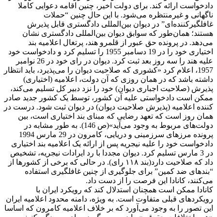
دادخواست ارائه کند. برای دولت اخیر، چنین اقامه دعوایی کاملا
ناگهانی و غیرمنتظره می‌شود. با این حال چنین “حملات
غافلگیرکننده‌ای” در دیوان بین‌المللی دادگستری قابل پذیرش
هستند؛ همان‌طور که سوابق دیوان بین‌المللی دادگستری نشان
می‌دهد. در پرونده حق عبور از قلمرو هند، پرتغال اعلامیه بند
اختیاری خود را در 19 دسامبر 1955 را تسلیم کرد و دادخواست خود
علیه هند را سه روز بعد ثبت کرد. دیوان در رای خود در 26 نوامبر
1957، اعلام کرد «کشوری که صلاحیت دیوان را می‌پذیرد، باید انتظار
داشته باشد که در همان روزی که آن دولت، اعلامیه (اختیاری)
پذیرش (صلاحیت اجباری دیوان) خود را نزد دبیر کل تسلیم می‌کند،
ممکن است دادخواستی علیه آن کشور، توسط یک کشور جدید صادر
کننده اعلامیه (پذیرش صلاحیت دیوان) در دیوان ثبت شود. درست در
همان روز است که تعهد رضایی که مبنای بند اختیاری است، بین
دولت‌های مربوط به وجود می‌آید»(ص 146). به طور مشابه در
پرونده مرزهای سرزمینی و دریایی، کامرون در 29 مارس 1994
دادخواست خود را علیه نیجریه پس از ارائه یک اعلامیه بند اختیاری
در 3 مارس تسلیم کرد. دیوان مجددا با رد ایرادات نیجریه، تشخیص
داد که صلاحیت دارد(بند ۱۱۸ رای). در حالی که برخی از کشورها از
“بندهای ضد کمین” برای جلوگیری از چنین غافلگیری استفاده
می‌کنند، کانادا این فرصت را از دست داد.
کانادا ممکن است همچنان استدلال کند که رویکرد ایران با
رویکردهای قبلی متفاوت است. به ویژه، دامنه محدود اعلامیه ایران
این تصور را به وجود می‌آورد که بر خلاف اعلامیه کامرون که اساسا