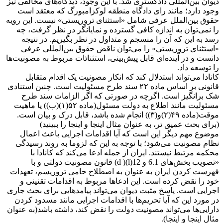
دیوان بین‌المللی دادگستری شد. با این وجود، دیدگاه‌های مخالفی نیز
وجود دارد؛ مانند رای دادگاه منطقه لوکزامبورگ که معتقد است
حقوق بین‌الملل عرفی شامل «استثنای تروریستی» نیست. این رویه
را نمی‌توان به اندازه کافی گسترده و نمایانگر در نظر گرفت، چه
رسد به این که آن را منسجم و متداول در نظر بگیریم. در نتیجه
«استثنای تروریستی» را می‌توان ناقض حقوق بین‌المللی عرفی
دانست و در آینده‌ای قابل پیش‌بینی، استثنائات مربوط به مصونیت‌ها
را توسعه داد.
کانادا می‌تواند استدلال کند که انکار مصونیت یک اقدام متقابل
قانونی بر اساس ماده ۲۲ سند طرح مسئولیت است. چنین استنادی
شک برانگیز است. اگرچه در صورتی که اگر الزامات سند طرح
مسئولیت مانند اطلاع به دولت مسئول(ماده ۵۲(۱)(ب)) یا ماهیت
موقت(ماده ۴۹(۲)و(۳)) انجام شده باشد، قابل درک و بیان است.
(برای بحث عمیق تر، به عنوان مثال اینجا و اینجا را ببینید)
موضوع مهم دیگر این است که آیا اقدامات اجرایی باعث اعمال
نظام مصونیت می‌شود؛ با توجه به این که لزوما به روند رسیدگی
محکمه مرتبط نیستند. ایران از جمله ادعا می‌کند که کانادا با
«تصویب بخش‌های 6.1 و 12(l)( d) قانون مصونیت دولتی و با
فهرست کردن ایران به عنوان به اصطلاح حامی تروریسم، تعهدات
خود را نقض کرده است. این ادعاها مربوط به اقدامات تقنینی و
اجرایی است. پاسخ مثبت دیوان می‌تواند پیامدهایی برای بحث جاری
در مورد این که آیا تحریم‌ها با اقدامات اجرایی مانند مسدود کردن
دارایی‌ها می‌تواند مصونیت دولت را نقض کند، داشته باشد(به عنوان
مثال اینجا و اینجا).