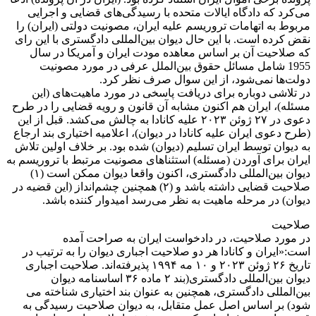
می‌کرد که دادگاه ایالات متحده با رسیدگی‌های قضایی و اجرایی
مربوط به اتهامات تروریسم علیه ایران، مصونیت دولتی (ایران) را
نقض کرده است. با این حال دیوان بین‌المللی دادگستری با این رای
که صلاحیت آن بر اساس معاهده مودت ایران و آمریکا در سال
1955 شامل مسائل حقوق بین‌الملل عرفی در مورد مصونیت
دولت‌ها نمی‌شود، از این سوال صرف نظر کرد.
در تلاشی دوباره برای دریافت پاسخی در مورد ماهیت‌های (این
مسئله)، ایران هم اکنون مشابه آن قانون و رویه قضایی را در طرح
دعوی در ۲۷ ژوئن ۲۰۲۳ علیه کانادا به چالش می‌کشد. قبل از این
(طرح دعوی ایران علیه کانادا در دیوان)، اعلامیه اختیاری بند ارجاع
به دیوان توسط ایران تسلیم (دیوان) شده بود. بر خلاف اولین تلاش
ایران برای آوردن (مسئله) استثناهای مصونیت مرتبط با تروریسم به
دیوان بین‌المللی دادگستری، اکنون واقعا دیوان ممکن است (۱)
صلاحیت قضایی داشته باشد و (۲) همچنین چشم‌انداز (این قضیه در
دیوان) در مرحله ماهیت به نظر می‌رسد امیدوار کننده باشد.
صلاحیت
در مورد صلاحیت، در دادخواست ایران به صراحت آمده
است:«ایران و کانادا هر دو صلاحیت اجباری دیوان را به ترتیب در
تاریخ ۲۶ ژوئن ۲۰۲۳ و ۱۰ مه ۱۹۹۴ پذیرفته‌اند. صلاحیت اجباری
دیوان بین‌المللی دادگستری(بند ۲ ماده ۳۶ اساسنامه دیوان
بین‌المللی دادگستری، همچنین به عنوان بند اختیاری شناخته می
شود) بر اساس اصل عمل متقابل، به دیوان صلاحیت رسیدگی به