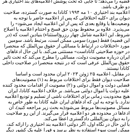
قضیه را می‌دهد؛ تا جایی که تحت پوشش اعلامیه‌های بند اختیاری هر
دو طرف باشد.
اعلامیه بند اختیاری ۱۰ مه ۱۹۹۴ کانادا به صورت گسترده، صلاحیت
دیوان برای «کلیه اختلافاتی که پس از اعلامیه حاضر با توجه به
وضعیت‌ها یا وقایع بعدی که پس از این اعلامیه ایجاد می‌شود» را
می‌پذیرد. علاوه بر محفوظ بودن حق فسخ و اختتام اعلامیه یا اصلاح
شروط، این اعلامیه شامل چهار رزرو(استثناء) بنیادین است که (در
این قضیه) فقط (مورد) سومی ممکن است، مرتبط باشد. سومین
مورد «اختلافات در ارتباط با مسائلی از حقوق بین‌الملل که منحصرا
در حوزه صلاحیتی کاناداست» مستثنی می‌کند. با این حال ادعاهای
ایران درباره مصونیت دولت، مسائلی را مطرح می‌کند که تحت تاثیر
حقوق بین‌الملل عرفی است که در نتیجه منحصرا در صلاحیت داخلی
کانادا نیستند.
در مقابل، اعلامیه ۲۵ ژوئن ۲۰۲۳ ایران محدود است و اساسا
صلاحیت دیوان فقط برای اختلافات مربوط به (۱) مصونیت‌های
قضایی دولت و اموال دولتی و (۲) مصونیت از اقدامات محدود کننده
علیه دولت یا اموال دولتی می‌باشد. بر خلاف اعلامیه کانادا، ایران
هیچ محدودیت زمانی برای اختلافات ناشی از تسلیم و تودیع اعلامیه
ندارد. با توجه به این که ادعاهای ایران علیه کانادا به طور خاص به
مسائل مصونیت‌ها مربوط می‌شود(به بحث زیر مراجعه کنید)، آن
ادعاها در محدوده هر دو اعلامیه قرار می‌گیرند. از این رو صلاحیت
را به دیوان بین‌المللی دادگستری اعطا می‌کند.
با این حال در نگاه اول، اگر دولتی اعلامیه بند اختیاری را ارائه کند،
ممکن است سوء استفاده به نظر برسد و فورا علیه یک کشور دیگر