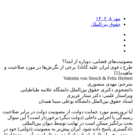
مهر ۸, ۱۴۰۲
حقوق بین‌الملل
مصونیت‌های قضایی، دوباره از ابتدا؟
طرح دعوی ایران علیه کانادا: برخی از نگرش‌ها در مورد صلاحیت و
ماهیت[1]
Valentin von Stosch & Felix Herbert
مترجم: مهدی منصوری
دانشجوی دکتری حقوق بین‌الملل دانشگاه علامه طباطبایی
ویراستار علمی: دکتر ستار عزیزی
استاد حقوق بین‌الملل دانشگاه بوعلی سینا همدان
آیا تروریسم مورد حمایت دولت، از مصونیت دولت در برابر صلاحیت
رسیدگی یا اجرایی داخلی (دولت دیگر) برخوردار است؟ این سوال
بحث برانگیز ممکن است در نهایت توسط دیوان بین‌المللی
دادگستری پاسخ داده شود. ایران پیش‌تر به مصونیت (دولتی) خود در
پرونده برخی اموال ایران استناد کرده بود. (ایران در آن پرونده) ادعا