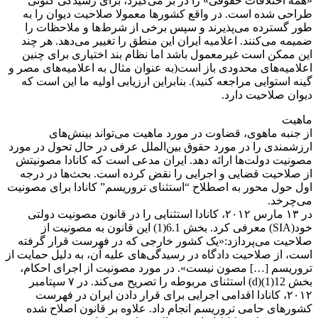
«همه اختلافات حقوقی» را در بر می‌گیرد، برای رسیدگی کنونی
طراحی شده است. در واقع کشورها معمولا صلاحیت دیوان را به
طور گسترده می‌پذیرند و سپس برخی از شرط‌ها و ملاحظات را
ضمیمه می‌کنند. اعلامیه ایران این منطق را تغییر می‌دهد. هر چند
این ممکن است غیرمعمول باشد اما نظام بند اختیاری برای چنین
اعلامیه‌های محدودی باز است(به عنوان مثال به اعلامیه‌های مصر و
گینه استوایی مراجعه کنید). بنابراین ارزیابی اولیه ما این است که
دیوان صلاحیت دارد.
ماهیت
از جنبه ماهوی، قضاوت در مورد ماهیت می‌تواند بینش‌های
ارزشمندی را در مورد حقوق بین‌الملل عرفی در حال تحول در مورد
مصونیت دولت‌ها ارائه دهد. ایران مدعی است که کانادا مصونیتش
از صلاحیت قضایی و اجرایی را نقض کرده است. بحث‌ها در درجه
اول حول محور به اصطلاح “استثنای تروریسم” کانادا برای مصونیت
می‌چرخد.
در ۱۳ مارس ۲۰۱۲، کانادا استثنایی را در قانون مصونیت دولتی
خود(SIA) معرفی کرد. بخش 6.1(1) این قانون به مصونیت از
صلاحیت می‌پردازد:«یک کشور خارجی که در فهرست قرار گرفته
است، از صلاحیت دادگاه در رسیدگی‌های علیه آن، به دلیل حمایت از
تروریسم […] مصون نیست». در مورد مصونیت از اجرای احکام،
بخش 12(1)(d) استثنای مربوطه را تصریح می‌کند. در ۷ سپتامبر
۲۰۱۲، کانادا اقدامی اجرایی برای قرار دادن ایران در فهرست
کشورهای حامی تروریسم انجام داد. علاوه بر قانون اصلاح شده