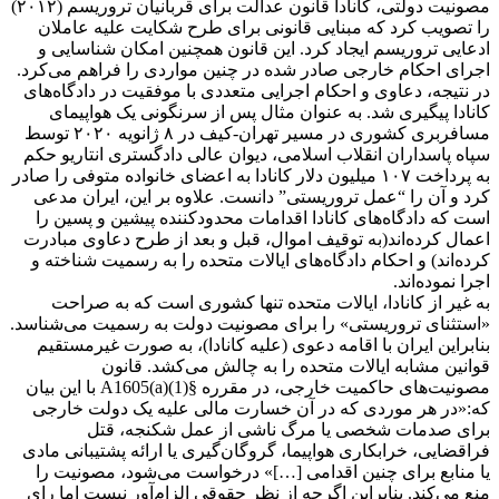
مصونیت دولتی، کانادا قانون عدالت برای قربانیان تروریسم (۲۰۱۲)
را تصویب کرد که مبنایی قانونی برای طرح شکایت علیه عاملان
ادعایی تروریسم ایجاد کرد. این قانون همچنین امکان شناسایی و
اجرای احکام خارجی صادر شده در چنین مواردی را فراهم می‌کرد.
در نتیجه، دعاوی و احکام اجرایی متعددی با موفقیت در دادگاه‌های
کانادا پیگیری شد. به عنوان مثال پس از سرنگونی یک هواپیمای
مسافربری کشوری در مسیر تهران-کیف در ۸ ژانویه ۲۰۲۰ توسط
سپاه پاسداران انقلاب اسلامی، دیوان عالی دادگستری انتاریو حکم
به پرداخت ۱۰۷ میلیون دلار کانادا به اعضای خانواده متوفی را صادر
کرد و آن را “عمل تروریستی” دانست. علاوه بر این، ایران مدعی
است که دادگاه‌های کانادا اقدامات محدودکننده پیشین و پسین را
اعمال کرده‌اند(به توقیف اموال، قبل و بعد از طرح دعاوی مبادرت
کرده‌اند) و احکام دادگاه‌های ایالات متحده را به رسمیت شناخته و
اجرا نموده‌اند.
به غیر از کانادا، ایالات متحده تنها کشوری است که به صراحت
«استثنای تروریستی» را برای مصونیت دولت به رسمیت می‌شناسد.
بنابراین ایران با اقامه دعوی (علیه کانادا)، به صورت غیرمستقیم
قوانین مشابه ایالات متحده را به چالش می‌کشد. قانون
مصونیت‌های حاکمیت خارجی، در مقرره §A1605(a)(1) با این بیان
که:«در هر موردی که در آن خسارت مالی علیه یک دولت خارجی
برای صدمات شخصی یا مرگ ناشی از عمل شکنجه، قتل
فراقضایی، خرابکاری هواپیما، گروگان‌گیری یا ارائه پشتیبانی مادی
یا منابع برای چنین اقدامی […]» درخواست می‌شود، مصونیت را
منع می‌کند. بنابراین اگرچه از نظر حقوقی الزام‌آور نیست اما رای