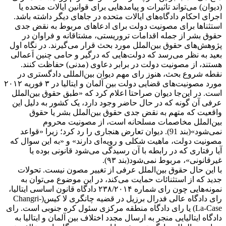
(دیوان) می‌تواند تاثیرات و پیامدهایی برای قوانین ایالات متحده یا
اجرای احکام دادگاه‌های ایالات متحده در جاهای دیگر داشته باشد.
استثناها برای مصونیت دولت برای ادعاهای مربوط به نقض جدی
حقوق بشر از جمله اقدامات تروریستی، مشتاقانه و فراوان در
پژوهش‌های حقوق بین‌الملل مورد بحث قرار می‌گیرند. در نگاه اول
بعید به نظر می‌رسد که دولت‌هایی که درگیر و حامی چنین اَعمالی
هستند، از مصونیت دولت در برابر دعاوی (مدنی) حفاظت کنند.
نقطه شروع بحث، هنوز رای مهم دیوان بین‌المللی دادگستری در
مورد مصونیت‌های قضایی دولت بین آلمان و ایتالیا در ۳ فوریه ۲۰۱۲
است. در این‌جا دیوان صراحتا اعلام کرد که «طبق حقوق بین‌الملل
عرفی آن گونه که در حال حاضر وجود دارد، یک کشور به دلیل این
واقعیت که متهم به نقض جدی حقوق بین‌الملل بشر یا حقوق
بین‌الملل مخاصمات مسلحانه است، از مصونیت محروم
نمی‌شود»(بند 91). دیوان تعارض هنجاری را رد کرد؛ زیرا «قواعد
مصونیت دولت، ماهیت شکلی و رویه‌ای دارند» و «به این سوال که
آیا رفتاری که در رابطه با آن رسیدگی می‌شود قانونی بوده یا
غیرقانونی»، مربوط نمی‌شود(بند ۹۳).
با این حال حقوق بین‌الملل عرفی از تغییر مصون نیست. تحولات
جدید که از استثنائات حمایت می‌کند، در این موضوع می‌توان به
نمونه‌هایی چون رای شماره ۲۳۸/۲۰۱۴ دادگاه قانون اساسی ایتالیا،
رای دادگاه عالی فدرال برزیل در قضیه چانگری لا کیس(Changri-
La-Case) یا رای دادگاه منطقه مرکزی سئول کره جنوبی است. رای
دادگاه ایتالیایی منجر به ارسال مجدد اختلاف بین آلمان و ایتالیا به