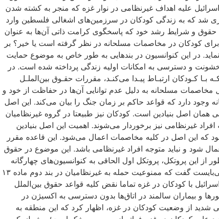
ین تشدید حملات اسرائیل علیه اهداف غیرنظامی در نوار غزه که منجر به کشته شدن
یرانگری شد که به زندگی کودکان در سرزمین‌های اشغالی فلسطین وارد
مام حقوق و شرایط رشد خود که پاسخگوی کرامت ذاتی آن‌ها به عنوان
رای کودکان در مخاصمات مسلحانه در نظر گرفته است یا خیر؟‌ بر
نماید. در این کنوانسیون در بندهایی به ‌طور خاص به موضوع حمایت
اده‌ ۶ به صراحت بر حق ذاتی زندگی کودکان تاکید شده و در ماده‌ ۱۹ نیز به جلوگیری در خشونت و دسترسی به امکانات اولیه‌ زندگی پرداخته شده است. در
مـات مسـلحانه‌ای کـه بـا کـودکان ارتبـاط پیـدا می‌کنـد، مقررات حقـوق بین‌الملـل
ل مخاصمات مسلحانه به دلیل عدم توانایی آن‌ها در حفاظت از خود و
وجود دارد که قواعد حاکم بر زمان جنگ را بیان می‌کند. این اصل
 همان اصل بنیادین است. کودکان نیز طبیعتا در گروه غیرنظامیان
نوعیت حمله به افراد غیرنظامی نیز برخوردار می‌شوند. اهمیت این اصل بنیادین
د که این اصل در کلیه مخاصمات اعمال می‌شود. این قاعده مقرر
مال شود و نباید متوجه افراد غیرنظامی باشد. این موضوع در حقوق
خص در مواد ۴۸ و بندهای 2 مواد ۵۱ و ۵۲ پروتکل‌های اول الحاقی ۱۹۷۷ درج شده‌اند و منظور از این پروتکل، پروتکل اول الحاقی به کنوانسیون‌های چهارگانه
ژنو که ناظر بر مخاصمات مسلحانه بین‌المللی است. باتوجه به این که اسرائیل ادعا می‌کند که این منازعه مسلحانه، غیربین‌المللی است‌، می‌بایست گفت که ممنوعیت حمله به غیرنظامیان در بند دوم ماده ۱۳
توسط اسرائیل با کودکان در غزه تماما نقض کلیه‌ قواعد حقوق بین‌الملل
ورها و بیماران سالمند در اتاق‌ها بدون دسترسی به اکسیژن در
 شدید از وضعیت کودکان در غزه، اظهار کرد که این منطقه به