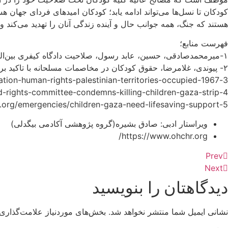
کودکان تا نسل‌ها می‌تواند ادامه یابد؛ کودکان امیدهای فردای جهان ه
هستند که جنگ، همه جوانب حال و آینده زندگی آنان را تهدید می‌کند و
فهرست منابع؛
۱-میرمحمدصادقی، حسین، عابد رسول، صلاحیت دادگاه کیفری بین‌المللی در رسیدگی به جرایم علیه اجرای عدالت کیفری با مطالعه موردی پرونده توماس لوبانگو، دیدگاه‌های حقوق قضایی، (۱۳۹۱).
۲- پیوندی، غلامرضا، حقوق کودکان در مخاصمات مسلحانه با تاکید بر کودکان غزه، وبگاه پژوهشگاه فرهنگ و اندیشه اسلامی، آبان (۱۴۰۲).
3-https://www.ohchr.org/en/documents/country-reports/a78545-situation-human-rights-palestinian-territories-occupied-1967
4-https://www.ohchr.org/en/press-releases/2023/11/un-child-rights-committee-condemns-killing-children-gaza-strip
5-https://www.unicef.org/emergencies/children-gaza-need-lifesaving-support
ویراستار ادبی: صادق بشیره(گروه پژوهشی آکادمی بیگدلی)
https://www.ohchr.org/
Prev
Next
دیدگاهتان را بنویسید
نشانی ایمیل شما منتشر نخواهد شد.
بخش‌های موردنیاز علامت‌گذاری 