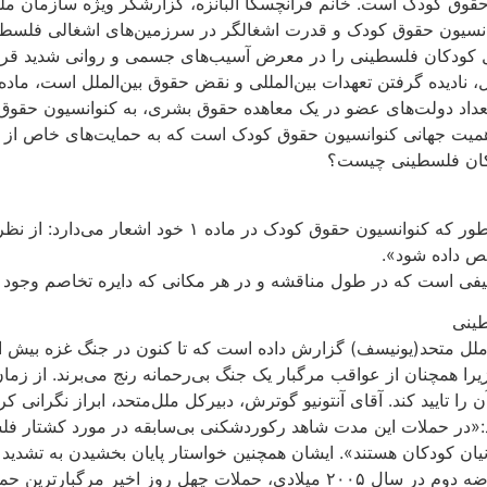
حقوق کودک است. خانم فرانچسکا آلبانزه، گزارشگر ویژه سازمان م
ل کودکان فلسطینی را در معرض آسیب‌های جسمی و روانی شدید قرار می
این موضوع نشان‌دهنده اهمیت جهانی کنوانسیون حقوق کودک است که به حمایت‌ه
دکان فلسطینی چیست؟
ص داده شود».
زیرا همچنان از عواقب مرگبار یک جنگ بی‌رحمانه رنج می‌برند. از زم
 تایید کند. آقای آنتونیو گوترش، دبیرکل ملل‌متحد، ابراز نگرانی ک
اید:«در حملات این مدت شاهد رکوردشکنی بی‌سابقه در مورد کشتار ف
انیان کودکان هستند». ایشان همچنین خواستار پایان بخشیدن به تش
مناقشه‌ مابین خود تلاش کنند و اشاره نموده‌اند‌ که از زمان پایان انتفاضه دوم در 