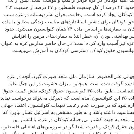
د علیه کودکان در غزه فراتر از بمب و موشک است؛ بیش از یک
میلیون کودک در غزه با بحران آب آشامیدنی سالم مواجه هستند و مرگ‌ومیر کودکان به‌ ویژه نوزادان به ‌دلیل کم‌آبی یک تهدید بزرگ است. حدود ۴۴ درصد از کل جمعیت فلسطین و ۴۷ درصد از جمعیت ۲.۳
وق کودکان ایجاد کرده است. وخامت بحران بشردوستانه در غزه سبب
ق کودکان برای داشتن استاندارد‌های مناسب زندگی مطابق با ماده‌
۲۷ کنوانسیون حقوق کودک ملل متحد و نقض حق بر سلامت کودکان از طریق هدف قرار دادن تاسیسات آب، فاضلاب و امکان ابتلای کودکان به بیماری‌ها بر اساس ماده‌ ۲۴ همان کنوانسیون می‌شود. حدود
غیر بهداشتی بودن آن، خطر ابتلا به بیماری‌های مزمن را افزایش
زه نیز آسیب وارد کرده است؛ در حال حاضر مدارس غزه به ‌عنوان
 مورد استفاده قرار می‌گیرند، هر چند که این اماکن دیگر از بمباران‌های رژیم صهیونیستی نیز در امان نیستند و بر اساس ماده‌ ۲۸ کنوانسیون حقوق کودک، دسترسی کودکان به آموزش می‌بایست
جهانی علی‌الخصوص سازمان ملل متحد صورت گیرد. آنچه در غزه
ادیده گرفته شده است. همچنین میزان خشونت در این جنگ علیه
کودکان به‌گونه‌ای است که خشونت از نظر کمی و کیفی در بدترین شکل ممکن در حال رخ دادن است و زندگی آن‌ها را تحت‌الشعاع قرار داده است. طبق ماده‌ ۴۵ کنوانسیون حقوق کودک، نقش کمیته‌ حقوق
کودک ملل متحد است که می‌تواند به مجمع عمومی ملل متحد درخواست رسیدگی به وضعیت کودکان را مطرح کند. همچنین در بند (پ) ماده ۴۵ این کنوانسیون آمده است که دبیرکل می‌تواند درخواست نماید
اره نمود که در صورت عدم رعایت تعهدات کنوانسیون، اعتماد جهانی
حساسیت‌ داشته باشد و به‌ طور مشخص به اسرائیل فشار بیاورد که
حد به جهت کشتار بی‌رحمانه‌ کودکان در غزه، با انتشار این
انسیون حقوق کودک و قدرت اشغالگر در سرزمین‌های اشغالی فلسطین،
تضمین حقوق کودکان در غزه عمل نماید. ترومای ناشی از جنگ برای