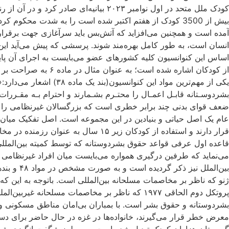
کودک ملل متحد در اول نوامبر ۲۰۲۳ بیا
بیش از 3500 کودک از هفتم اکتبر شده است را به شدت محک
آمده است و همچنین می‌افزاید که آتش‌بس باید سرآغازی جهت برقراری 
انسان است، به طور کامل بهره‌مند شوند. پرسشی که پیش می‌آید این
اساس این کنوانسیون کلیه کشورهای عضو می‌بایست به اجرای آن پایبند 
یکی از مهم‌ترین مواد ا
بشردوسـتانه قابـل اعمـال را محتـرم بشـمارند و احترام بـه مقـررا
ضعف قوای بدنی چند برابر خطری است که بزرگسالان غیرنظامی را مورد
عام یک اصل حیاتی و بنیادین در این مجموعه است. اصل تفکیک میان ن
قرار دارند و استفاده از کودکان زیر 
قاعده اول عرفی قواعد حقوق بشردوستانه که توسط کمیته بین‌الملل
می‌نماید که طرفین درگیری همواره می‌بایست میان افراد غیرنظامی و 
پروتکل دوم الحاقی ۱۹۷۷ که ناظر بر مخاصمات مسل
بشردوستانه و حقوق بشر است. با بمباران بی‌امان مناطق مسکونی و قطع
معرض خطر قرار می‌گیرند، خانواده‌ها در غزه در حال حاضر برای دس