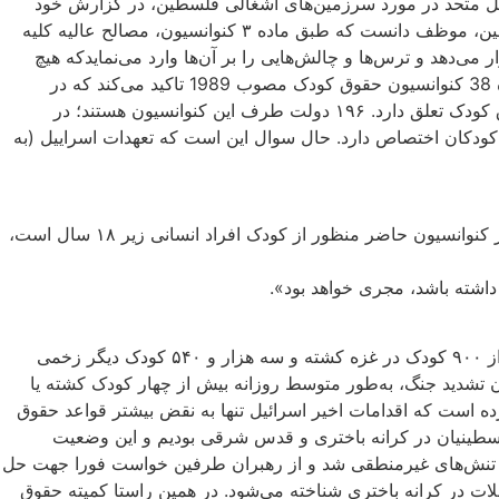
لل متحد در مورد سرزمین‌های اشغالی فلسطین، در گزارش خود
مورخ ۲۰ اکتبر ۲۰۲۳ میلادی اسرائیل را به عنوان یکی از طرفین کنوانسیون حقوق کودک و قدرت اشغالگر در سرزمین‌های اشغالی فلسطین، موظف دانست که طبق ماده‌ ۳ کنوانسیون، مصالح عالیه‌ کلیه
‌دهد و ترس‌ها و چالش‌هایی را بر آن‌ها وارد می‌نمایدکه هیچ
کودکی نباید آن را تحمل کند. عدم پاسخگویی در قبال اقدامات اسرائیل، نادیده گرفتن تعهدات بین‌المللی و نقض حقوق بین‌الملل است، ماده 38 کنوانسیون حقوق کودک مصوب 1989 تاکید می‌کند که در
مخاصمات مسلحانه باید از کودکان حمایت ویژه به عمل آید. بالاترین تعداد دولت‌های عضو در یک معاهده‌ حقوق بشری،‌ به کنوانسیون حقوق کودک تعلق دارد. ۱۹۶ دولت طرف این کنوانسیون هستند؛ در
ای خاص از کودکان اختصاص دارد. حال سوال این است که تعهدات اسراییل (به
۱-۱. کودک شخصی است که به سن ۱۸ سالگی نرسیده است. همان طور که کنوانسیون حقوق کودک در ماده‌ ۱ خود اشعار می‌دارد: از نظر کنوانسیون حاضر منظور از کودک افراد انسانی زیر ۱۸ سال است،
با گذشت بیش از چهل روز از حمله‌ اسرائیل به غزه، صندوق کودکان ملل متحد(یونیسف) گزارش داده است که تا کنون در جنگ غزه بیش از ۹۰۰ کودک در غزه کشته و سه هزار و ۵۴۰ کودک دیگر زخمی
ان تشدید جنگ، به‌طور متوسط روزانه بیش از چهار کودک کشته یا
رده است که اقدامات اخیر اسرائیل تنها به نقض بیشتر قواعد حقوق
لسطینیان در کرانه‌ باختری و قدس شرقی بودیم و این وضعیت
دید تنش‌های غیرمنطقی شد و از رهبران طرفین خواست فورا جهت حل
سال ۲۰۰۵ میلادی‌، حملات چهل روز اخیر مرگبارترین حملات در کرانه‌ باختری شناخته می‌شود. در همین راستا کمیته‌ حقوق