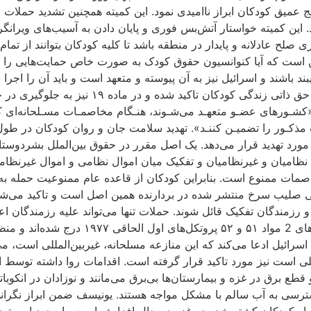
نیه‌ای صادر کرد و در آن از رنج عمیق کودکان ابراز ناامیدی نمود. این کمیته همچن
وم کرد. این کمیته خواستار آتش‌بس فوری و پایان دادن به آسیب‌های و
صلح عادلانه و پایدار در منطقه باشد تا کلیه کودکان بتوانند از ت
 است که آیا کنوانسیون حقوق کودک به ‌صورت خاص حمایت‌هایی را ب
باشند و اسرائیل نیز به آن پیوسته و متعهد است و باید آن را اجرا 
از کودکان اشاره شده است؛ به عنوان مثال در م
ین کنوانسیون(بند یک ماده‌ ۳۸) اشعار می‌دارد:«کشـورهای عضـو متعهـد می‌شـوند، هنـگام مخاص
ت مذکـور را تضمیـن کننـد». تهدید سلامت جان و روان کودکان در طو
 تهدید قرار می‌دهد. یک اصل مقرر در حقوق بین‌الملل بشردوستانه 
ظامیان و غیرنظامیان و تفکیک میان اموال نظامی و اموال غیرنظامی
۱۵ سال به ‌عنوان رزمنده در مخاصمات ممنوع است. بنابراین کودکان از قاعده عام مم
ی صلیب سرخ منتشر شده در بردارنده همین اصل است و تاکید می‌شو
رزمندگان تفکیک قائل شوند. حملات تنها می‌تواند علیه رزمندگان اع
بین‌الملل نیز ذکر گردیده است و به صورت مش
حانه غیربین‌المللی است نیز مورد تاکید قرار گرفته است. اقدامات روا داشته 
 برق در غزه و بیمارستان‌ها بی‌برق می‌مانند و نوزادان در انکوبات
ترسی به آب سالم با مشکل مواجه هستند. یونیسف ضمن ابراز نگرانی