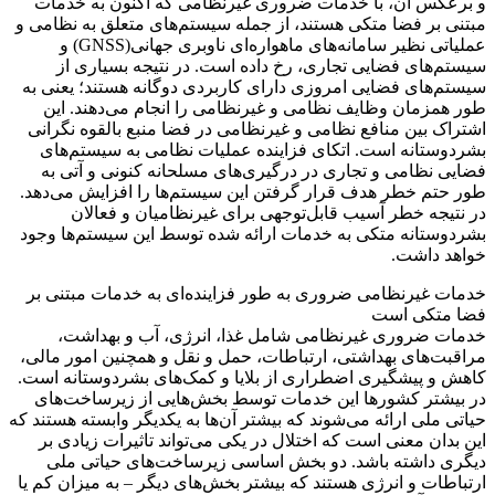
و برعکس آن، با خدمات ضروری غیرنظامی که اکنون به خدمات
مبتنی بر فضا متکی هستند، از جمله سیستم‌های متعلق به نظامی و
عملیاتی نظیر سامانه‌های ماهواره‌ای ناوبری جهانی(GNSS) و
سیستم‌های فضایی تجاری، رخ داده است. در نتیجه بسیاری از
سیستم‌های فضایی امروزی دارای کاربردی دوگانه هستند؛ یعنی به
طور همزمان وظایف نظامی و غیرنظامی را انجام می‌دهند. این
اشتراک بین منافع نظامی و غیرنظامی در فضا منبع بالقوه نگرانی
بشردوستانه است. اتکای فزاینده عملیات نظامی به سیستم‌های
فضایی نظامی و تجاری در درگیری‌های مسلحانه کنونی و آتی به
طور حتم خطر هدف قرار گرفتن این سیستم‌ها را افزایش می‌دهد.
در نتیجه خطر آسیب قابل‌توجهی برای غیرنظامیان و فعالان
بشردوستانه متکی به خدمات ارائه شده توسط این سیستم‌ها وجود
خواهد داشت.
خدمات غیرنظامی ضروری به طور فزاینده‌ای به خدمات مبتنی بر
فضا متکی است
خدمات ضروری غیرنظامی شامل غذا، انرژی، آب و بهداشت،
مراقبت‌های بهداشتی، ارتباطات، حمل و نقل و همچنین امور مالی،
کاهش و پیشگیری اضطراری از بلایا و کمک‌های بشردوستانه است.
در بیشتر کشورها این خدمات توسط بخش‌هایی از زیرساخت‌های
حیاتی ملی ارائه می‌شوند که بیشتر آن‌ها به یکدیگر وابسته هستند که
این بدان معنی است که اختلال در یکی می‌تواند تاثیرات زیادی بر
دیگری داشته باشد. دو بخش اساسی زیرساخت‌های حیاتی ملی
ارتباطات و انرژی هستند که بیشتر بخش‌های دیگر – به میزان کم یا