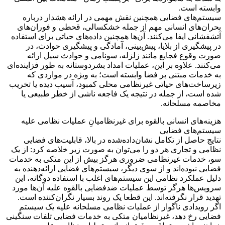
وابسته است.
سیستم‌های فضایی همچنین نقش مهمی در ارائه هشدار درباره
بحران‌های انسانی مهم از جمله خشکسالی، قحطی و فوران‌های
آتشفشانی ایفا می‌کنند. آن‌ها همچنین داده‌های حیاتی برای استفاده
در پیشگیری از بلایا، پیش‌بینی، آمادگی و پیشگیری حوادث، در
صورت وقوع فجایع مانند زلزله، سونامی و حوادث سیل ارائه
می‌کنند. علاوه بر این، عملیات امداد بشردوستانه به طور فزاینده‌ای
به خدمات مبتنی بر فضا وابسته است؛ به ‌ویژه در مواردی که
زیرساخت‌های حیاتی غیرنظامی محلی کمبود، آسیب دیده یا تخریب
شده است، از جمله در نتیجه یک فاجعه ناشی از خطر طبیعی یا
مخاصمه مسلحانه.
هزینه‌های انسانی بالقوه برای غیرنظامیانِ عملیات نظامی علیه
سیستم‌های فضایی
نتایج حاصل از تکامل نشان‌داده‌شده در بالا، قابلیت‌های فضایی
نظامی و تجاری هر دو را می‌توان به صورت زیر خلاصه کرد: از یک
سو، خدمات غیرنظامی ضروری هرگز بیش از این متکی به خدمات
فضایی نبوده‌اند و از سوی دیگر، سیستم‌های فضایی ارائه‌دهنده به
دلیل عملکرد نظامی این سیستم‌های اغلب با استفاده دوگانه، این
سرویس‌ها هرگز توسط عملیات ضدفضایی بالقوه علیه آن‌ها مورد
تهدید قرار نگرفته‌اند. این قطعا یک روند بسیار نگران‌کننده است.
اگر رویدادی ناگوار از عملیات نظامی مسلحانه علیه یک سیستم
فضایی رخ دهد، غیرنظامیان متکی به خدمات فضایی تلفات سنگینی