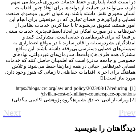
در امنیت فضا، پایداری و حفظ خدمات ضروری غیرنظامی سهم
دارند، می‌توانند در حمایت از دولت‌ها برای اتخاذ چنین اقدامات
انسان محوری نقش داشته باشند. به عنوان آخرین موضوع، صنعت
فضایی و اپراتورهای فضای تجاری که در موقعیتی برای انجام این
امور هستند، تشویق می‌شوند تا با جدا کردن خدمات نظامی از
غیرنظامی، در صورت امکان در ایجاد انعطاف‌پذیری خدمات مبتنی
بر فضا که برای غیرنظامیان حیاتی است، مشارکت کنند و
امدادگران بشردوستانه را قادر سازند تا در مواقع اضطراری به
سیستم‌های فضایی دسترسی بی‌وقفه داشته باشند. این منافع
مشترک همه طرف‌ها(دولت‌ها، سازمان‌های غیردولتی، نهادهای
خصوصی و جامعه مدنی) است که اطمینان حاصل کنند که خدمات
فضایی غیرنظامی حیاتی در همه زمان‌ها حفظ می‌شوند و تلاش
هماهنگ برای اجرای اقدامات حفاظتی تا زمانی که هنوز وجود دارد،
مورد نیاز است.[2]
[1] https://blogs.icrc.org/law-and-policy/2023/08/17/reducing-
civilian-cost-of-military-counterspace-operations/
[2] ویراستار ادبی: صادق بشیره(گروه پژوهشی آکادمی بیگدلی)
Next
Prev
دیدگاهتان را بنویسید