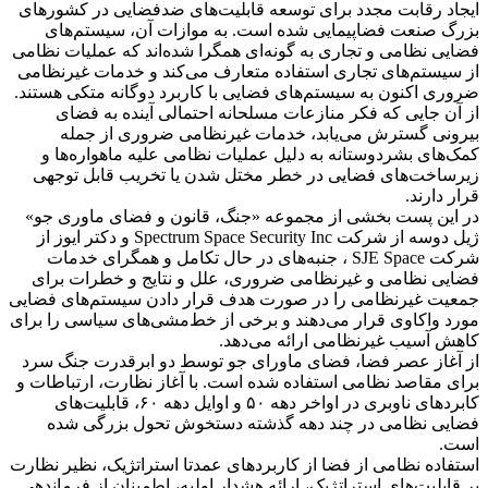
ایجاد رقابت مجدد برای توسعه قابلیت‌های ضدفضایی در کشورهای
بزرگ صنعت فضاپیمایی شده است. به موازات آن، سیستم‌های
فضایی نظامی و تجاری به گونه‌ای همگرا شده‌اند که عملیات نظامی
از سیستم‌های تجاری استفاده متعارف می‌کند و خدمات غیرنظامی
ضروری اکنون به سیستم‌های فضایی با کاربرد دوگانه متکی هستند.
از آن جایی که فکر منازعات مسلحانه احتمالی آینده به فضای
بیرونی گسترش می‌یابد، خدمات غیرنظامی ضروری از جمله
کمک‌های بشردوستانه به دلیل عملیات نظامی علیه ماهواره‌ها و
زیرساخت‌های فضایی در خطر مختل شدن یا تخریب قابل توجهی
قرار دارند.
در این پست بخشی از مجموعه «جنگ، قانون و فضای ماوری جو»
ژیل دوسه از شرکت Spectrum Space Security Inc و دکتر ایوز از
شرکت SJE Space ، جنبه‌های در حال تکامل و همگرای خدمات
فضایی نظامی و غیرنظامی ضروری، علل و نتایج و خطرات برای
جمعیت غیرنظامی را در صورت هدف قرار دادن سیستم‌های فضایی
مورد واکاوی قرار می‌دهند و برخی از خط‌مشی‌های سیاسی را برای
کاهش آسیب غیرنظامی ارائه می‌دهد.
از آغاز عصر فضا، فضای ماورای جو توسط دو ابرقدرت جنگ سرد
برای مقاصد نظامی استفاده شده است. با آغاز نظارت، ارتباطات و
کابردهای ناوبری در اواخر دهه ۵۰ و اوایل دهه ۶۰، قابلیت‌های
فضایی نظامی در چند دهه گذشته دستخوش تحول بزرگی شده
است.
استفاده نظامی از فضا از کاربردهای عمدتا استراتژیک، نظیر نظارت
بر قابلیت‌های استراتژیک، ارائه هشدار اولیه، اطمینان از فرماندهی