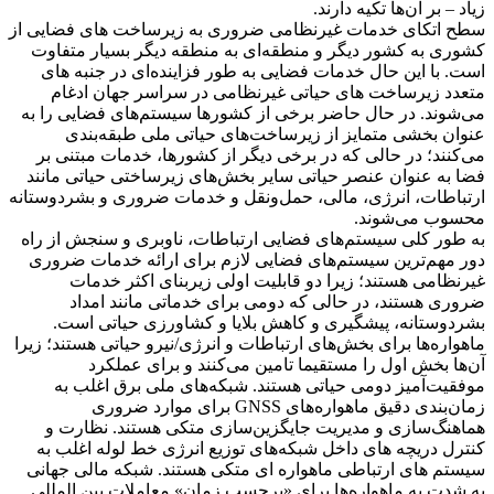
زیاد – بر آن‌ها تکیه دارند.
سطح اتکای خدمات غیرنظامی ضروری به زیرساخت های فضایی از
کشوری به کشور دیگر و منطقه‌ای به منطقه دیگر بسیار متفاوت
است. با این حال خدمات فضایی به طور فزاینده‌ای در جنبه های
متعدد زیرساخت های حیاتی غیرنظامی در سراسر جهان ادغام
می‌شوند. در حال حاضر برخی از کشورها سیستم‌های فضایی را به
عنوان بخشی متمایز از زیرساخت‌های حیاتی ملی طبقه‌بندی
می‌کنند؛ در حالی که در برخی دیگر از کشورها، خدمات مبتنی بر
فضا به عنوان عنصر حیاتی سایر بخش‌های زیرساختی حیاتی مانند
ارتباطات، انرژی، مالی، حمل‌ونقل و خدمات ضروری و بشردوستانه
محسوب می‌شوند.
به طور کلی سیستم‌های فضایی ارتباطات، ناوبری و سنجش از راه
دور مهم‌ترین سیستم‌های فضایی لازم برای ارائه خدمات ضروری
غیرنظامی هستند؛ زیرا دو قابلیت اولی زیربنای اکثر خدمات
ضروری هستند، در حالی که دومی برای خدماتی مانند امداد
بشردوستانه، پیشگیری و کاهش بلایا و کشاورزی حیاتی است.
ماهواره‌ها برای بخش‌های ارتباطات و انرژی/نیرو حیاتی هستند؛ زیرا
آن‌ها بخش اول را مستقیما تامین می‌کنند و برای عملکرد
موفقیت‌آمیز دومی حیاتی هستند. شبکه‌های ملی برق اغلب به
زمان‌بندی دقیق ماهواره‌های GNSS برای موارد ضروری
هماهنگ‌سازی و مدیریت جایگزین‌سازی متکی هستند. نظارت و
کنترل دریچه های داخل شبکه‌های توزیع انرژی خط لوله اغلب به
سیستم های ارتباطی ماهواره ای متکی هستند. شبکه مالی جهانی
به شدت به ماهواره‌ها برای «برچسب زمان» معاملات بین المللی