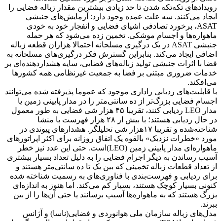
رویدادهای تکه‌تکه شدن تا حد زیادی بیشترین مقدار زباله فضایی را
ایجاد می‌کنند. سه علت عمده وجود دارد: آزمایش‌های جنبشی
ASAT، برخورد تصادفی اشیای فضایی و انفجار خود به خودی
ماهواره‌ها و اجسام موشکی. تخمین زده می‌شود که هر حمله
جنبشی ASAT در یک درگیری مسلحانه احتمالا هزاران قطعه زباله
اضافی ایجاد می‌کند. بنابراین گسترش فکر درگیری‌های مسلحانه به
فضا با اثرات جنبشی تولید زباله‌های فضایی، سایه هشداردهنده‌ای بر
خدمات ضروری مبتنی بر فضا به جمعیت غیرنظامی همه کشورها
می‌افکند.
با قابلیت‌های ردیابی راداری موجود که عموما پذیرفته شده‌ می‌توانند
اجسام فضایی بزرگ‌تر از ده سانتی‌متر را در مدار پایینی زمین یا
مدار LEO ردیابی کنند، تقریبا ۴۵ هزار شی فضایی به طور معمول
در حال ردیابی هستند؛ با بیش از ۲۸ هزار فهرست با منشا
شناخته‌شده و تقریبا ۱۷هزار شی تحلیلگر. هشدارهای پیوندی در
مورد «خطرات نزدیک» بالقوه یک اتفاق روزانه برای اکثر اپراتورهای
ماهواره‌ای مدار پایینی زمین (LEO)است. حتی این عدد نیز خطر
آسیب رساندن به دیگر اجرام فضایی را به دلیل تعداد بسیار بیشتری
از تعداد قطعات زباله تخمینی که بین یک تا ده سانتی‌متر هستند و
برای ردیابی و فهرست‌بندی با فناوری‌های به رسمیت شناخته شده
کنونی بسیار کوچک هستند، بسیار کم می‌کند. اما هنوز به اندازه‌ای
بزرگ هستند که به ماهواره‌ها آسیب برسانند یا حتی آن‌ها را از بین
ببرند.
مدل‌های زباله سازمان ملی هوانوردی و فضایی(ناسا) و آژانس