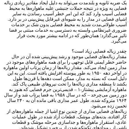
یک ضربه ثانویه و بلندمدت می‌تواند به دلیل ایجاد مقادیر زیادی زباله
فضایی به ویژه در نتیجه حملات جنبشی علیه ماهواره‌ها به محیط
فضایی آسیب وارد کند که این امر خطر آسیب رساندن به سایر
اشیای فضایی در مدار را به شیوه‌ای غیرقابل پیش‌بینی در بر دارد.
آسیب طولانی‌مدت شدید به محیط فضایی بدون شک بر خدمات
ضروری غیرنظامی وابسته به دسترسی به خدمات مبتنی بر فضا
تاثیر می‌گذارد؛ همان‌طور که در ادامه بیشتر مورد بحث قرار
می‌گیرد.
چقدر زباله فضایی زیاد است؟
مقدار زباله‌های فضایی موجود و رشد پیش‌بینی شده آن در حال
حاضر خطر ایمنی قابل توجهی را برای همه ماهواره‌های موجود در
مدار زمین ایجاد می‌کند. مقدار زباله‌ها از زمان پرتاب اولین ماهواره
در اواخر دهه ۱۹۵۰ به طور پیوسته افزایش یافته است. این به این
دلیل است که بسته به مدار، ممکن است دهه‌ها یا قرن‌ها طول
بکشد تا منطقه مداری زباله‌ها را تحت نیروهای طبیعی پاک کند.
ماهواره آزمایشی پیشتاز-۱ – قدیمی‌ترین جرم فضایی که هنوز به
دور زمین می‌چرخد – که در سال ۱۹۵۸ به فضا پرتاب شد و از سال
۱۹۶۴ متروکه شده، طول عمر مداری باقی مانده آن به ۲۴۰ سال
تخمین زده می‌شود.
زباله‌های فضایی مداری از چندین نوع اشیا از جمله ماهواره‌های از
کار افتاده، بدنه‌های موشک، قطعات آزاد شده در طول عملیات
عادی، استقرار ماهواره‌ها و جداسازی مرحله موشک و قطعات
ناشی از رویدادهای تکه‌تکه شدن از برخورد تشکیل شده‌اند.