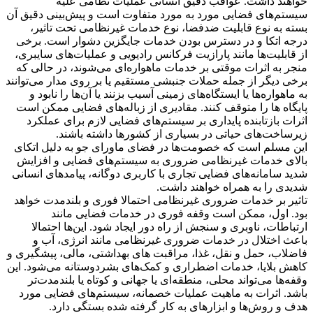
خواهند داشت. عواقب دقیق انسانی عملیات نظامی علیه
سیستم‌های فضایی مورد به مورد متفاوت است و پیش‌بینی دقیق آن
بسته به نوع قابلیت ضدفضا، نوع خدمات غیرنظامی تحت تاثیر،
درجه اتکا و در دسترس بودن خدمات جایگزین دشوار است. برخی
از قابلیت‌ها مانند پارازیت فرکانس رادیویی و عملیات‌های سایبری،
منجر به اثرات موقتی بر خدمات ماهواره‌ای می‌شوند، در حالی که
برخی دیگر از جمله حملات جنبشی مستقیم یا بر روی مدار می‌توانند
به ماهواره‌ها یا ایستگاه‌های زمینی آسیب بزنند یا آن‌ها را نابود و
پایگاه ها را متوقف کنند. مقادیری از زباله‌های فضایی ممکن است
اثرات بازتابنده پایداری بر سیستم‌های فضایی لازم برای عملکرد
زیرساخت‌های حیاتی در بسیاری از کشورها داشته باشند.
این مسلم است که خصومت‌ها در فضای ماورای جو به دلیل اتکای
بالای خدمات غیرنظامی ضروری به سیستم‌های فضایی و افزایش
شدید سامانه‌های فضایی تجاری با کاربری دوگانه، پیامدهای انسانی
شدیدی را به همراه خواهند داشت.
تاثیر بر خدمات ضروری غیرنظامی احتمالا فوری و بلندمدت خواهد
بود. اول، ممکن است وقفه فوری در خدمات فضایی مانند
ارتباطات، ناوبری و سنجش از راه دور ایجاد شود. این‌ها احتمالا
باعث اختلال در خدمات ضروری غیرنظامی مانند انرژی، آب و
فاضلاب، حمل و نقل، غذا، مراقبت های بهداشتی، مالی، پیشگیری و
کاهش بلایا، خدمات اضطراری و کمک‌های بشردوستانه می‌شود. این
وقفه‌ها می‌تواند محلی، منطقه‌ای یا جهانی و کوتاه یا بلند‌مدت‌تر
باشد. اثرات به ماهیت عملیات خصمانه، سیستم‌های فضایی مورد
هدف و روش‌ها و ابزارهای به کار گرفته شده بستگی دارد.