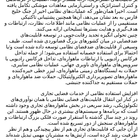
و کنترل استراتژیک و راستی‌آزمایی معاهدات موشکی تکامل یافته
است. اخیرا همان‌طور که عملیات‌های نظامی اخیر از جنگ خلیج
فارس به بعد نشان می‌دهد، آن‌ها همچنین پشتیبانی تاکتیکی
مستقیمی را از عملیات نظامی مانند اطلاعات، نظارت، ارتباطات و
هدف‌گیری و هدایت بسترها تسلیحاتی ارائه می‌کنند.
چنین تحولی انگیزه تجدید رقابت‌جویی در توسعه قابلیت‌های
ضدفضایی در میان کشورهای بزرگ فضانوردی شده است. طیف
وسیعی از قابلیت‌های ضدفضای نظامی توسعه داده شده است و/یا
احتمالا برای استفاده خصمانه استفاده می‌شود؛ از جمله تداخل
فرکانس رادیویی با ارتباطات ماهواره‌ای، تداخل فرکانس رادیویی با
سرویس‌های ماهواره‌ای ناوبری جهانی، عملیات نظامی سایبری،
حملات به ایستگاه‌های زمینی ماهواره‌ای، لیزر خطی خیره‌کننده
ماهواره‌های تصویربرداری الکترواپتیکال، حملات ضد ماهواره‌ای و
حملات مستقیم به جداکننده جنبشی.
افزایش استفاده نظامی از خدمات فضایی تجاری
در کنار این انتقال قابلیت‌های فضایی نظامی با همان نوآوری‌های
تکنولوژیکی، رشد سریعی در بخش ماهواره‌های تجاری وجود داشته
است که برنامه‌ها و سیستم‌های بیشتری در حال ظهور هستند. این
روند در چند سال گذشته با استقرار صورت فلکی بزرگ ارتباطات و
ماهواره‌های سنجش از دور تسریع شده است.
از آن جایی که قابلیت‌های تجاری هم از نظر پیچیدگی و هم از نظر
ظرفیت رشد کرده است، ارتش‌ها به مشتریان مهمی تبدیل شده‌اند