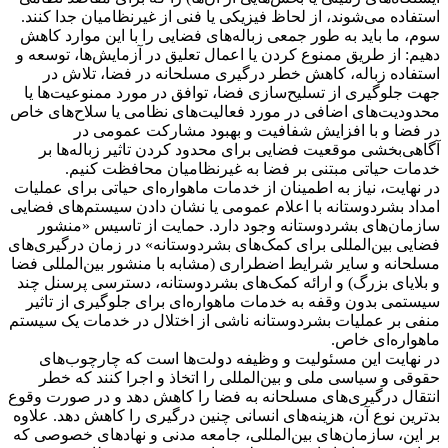
استفاده می‌شوند، از لحاظ فیزیکی یا فنی از غیرنظامیان جدا کنند.
سوم، ما باید به طور جمعی زباله‌های فضایی را با این موارد کاهش
دهیم: از طریق ممنوع کردن یا اعمال تعلیق در آزمایش‌ها، توسعه و
استفاده زباله، کاهش خطر درگیری مسلحانه در فضا، تلاش در
جهت جلوگیری از تسلیح‌سازی فضا، توافق در مورد ممنوعیت‌ها یا
محدودیت‌های اضافی در مورد فعالیت‌های نظامی یا سلاح‌های خاص
در فضا و با افزایش شفافیت و بهبود مشارکت عمومی در
آگاهی‌بخشی موقعیت فضایی برای محدود کردن تاثیر زباله‌ها بر
خدمات حیاتی مبتنی بر فضا به غیرنظامیان محافظت کنیم.
در نهایت، نیاز به اطمینان از خدمات ماهواره‌ای حیاتی برای عملیات
امداد بشردوستانه با اعلام عمومی یا نشان دادن سیستم‌های فضایی
سازمان‌های بشردوستانه وجود دارد. حمایت از تاسیس «منشور
فضایی بین‌المللی برای کمک‌های بشردوستانه» در زمان درگیری‌های
مسلحانه و سایر شرایط اضطراری (مشابه با منشور بین‌المللی فضا
و بلایای بزرگ) و ارائه کمک‌های بشردوستانه، دسترسی پرسنل چند
سیستمی بدون وقفه به خدمات ماهواره‌ای برای جلوگیری از تاثیر
منفی بر عملیات بشردوستانه ناشی از اختلال در خدمات یک سیستم
ماهواره‌ای خاص.
در نهایت این مسئولیت و وظیفه دولت‌ها است که چارچوب‌های
حقوقی و سیاسی ملی و بین‌المللی را اتخاذ و اجرا کنند که خطر
انتقال درگیری‌های مسلحانه به فضا را کاهش دهد و در صورت وقوع
بدترین نوع آن، هزینه‌های انسانی چنین درگیری را کاهش دهد. علاوه
بر این، سازمان‌های بین‌المللی، جامعه مدنی و نهادهای خصوصی که