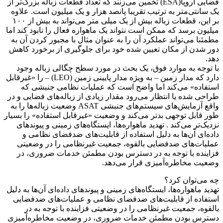
فضایی اروپا(ESA) تخمین می‌زنند که تعداد قطعات زباله بزرگ‌تر از
یک سانتی‌متر به ترتیب تقریبا پانصد هزار و یک میلیون است. علاوه
بر این، قطعات زباله بیش از یک میلی متر می‌تواند به بیش از ۱۰۰
میلیون برسد که ممکن است نتواند یک ماهواره فعال را نابود کند اما
مطمئنا می‌تواند عملکرد آن را به عنوان مثال با مجبور کردن آن به
دور شدن از مکان تعیین شده خود برای جلوگیری از برخورد کاهش
دهد.
با توجه به موارد فوق، یک بحث در مورد سطح چگالی زباله وجود
دارد که مدار زمین – به ویژه مدار پایینی زمین (LEO) – را «غیرقابل
استفاده» می‌کند اما واضح است که عملیات نظامی جنبشی که
طراحی شده یا انتظار می‌رود مقدار زیادی از زباله‌های فضایی و در
واقع آزمایش‌های سیستم‌های جنبشی ASAT وضعیت زباله‌ها را به
طور قابل توجهی بدتر می‌کند و وضعیت «غیرقابل استفاده» را بسیار
نزدیک‌تر می‌کند . تهدید ماهواره‌ها، ایستگاه‌های زمینی و پیوندهای
داده‌ای آن‌ها به دلیل استفاده از قابلیت‌های ضدفضای نظامی و
عملیات‌های ضدفضایی بالقوه، جمعیت غیرنظامی را در وضعیتی
فزاینده با توجه به در دسترس بودن مطمئن خدمات ضروری، در
وضعیت مخاطره‌آمیزی قرار می‌دهد.
چه می‌توان کرد؟
تهدید ماهواره‌ها، ایستگاه‌های زمینی و پیوندهای داده‌ای آن‌ها به دلیل
استفاده از قابلیت‌های ضدفضای نظامی و عملیات‌های ضدفضایی
بالقوه، جمعیت غیرنظامی را در وضعیتی فزاینده با توجه به در
دسترس بودن مطمئن خدمات ضروری، در وضعیت مخاطره‌آمیزی