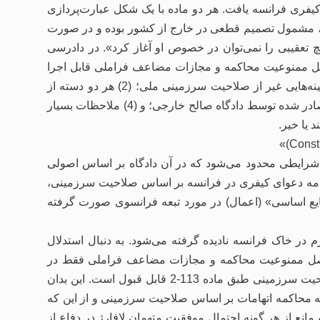
 و ماده 692 قانون آیین دادرسی کیفری فرانسه یافت. هر دو ماده با یک شکل عبارت‌پردازی
انی، مشمول تصمیم قطعی در خارج از کشور بوده و در صورت
عقیبی را نمی‌توان در خصوص او آغاز کرد». در دادرسی
اصل ممنوعیت محاکمه و مجازات مضاعف فراملی قابل اجرا
است یا خیر: (1) اعمال صلاحیت قضایی بر آن رفتار بر اساس زمینه‌هایی غیر از صلاحیت سرزمینی ملی؛ (2) هر دو دسته از
دعوا مربوط به موضوعات یکسان است؛ (3) وجود تصمیم قطعی صادر شده توسط دادگاه صالح خارجی؛ و (4) ملاحظات بسیار
 یا خیر.
شرایطی محدود می‌شود که در آن دادگاه بر اساس اصولی
امه دعوای کیفری در فرانسه بر اساس صلاحیت سرزمینی،
 ثابت شود که «وقایع اساسی» (اعمال) در مورد تبعه فرانسوی صورت گرفته
ر خاک فرانسه نادیده گرفته می‌شود. به دنبال استدلال
در پرونده ویتول(Vitol) در سال 2018، ادعای اصل ممنوعیت محاکمه و مجازات مضاعف فراملی فقط در
دعاوی فرانسوی ناشی از یک مبنای صلاحیتی متفاوت، غیر از صلاحیت سرزمینی طبق ماده 113-2 قابل قبول است. این بدان
ه محاکمه اتهامات بر اساس صلاحیت سرزمینی و از این که
انع از هر گونه احتمال موفقیت متهمان لافارژ در دفاع از