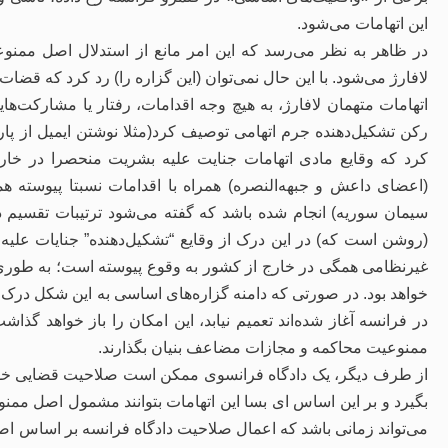
این اتهامات می‌شود.
در ظاهر به نظر می‌رسد که این امر مانع از استدلال اصل مم
لافارژ می‌شود. با این حال نمی‌توان (این گزاره را) رد کرد که قضا
اتهامات متهمان لافارژ، به هیچ وجه اقدامات، رفتار یا مشارکت‌ها
رکن تشکیل‌دهنده جرم اتهامی توصیف کرد(مثلا نوشتن ایمیل از پار
کرد که وقایع مادی اتهامات جنایت علیه بشریت منحصرا در خار
(اعضای داعش و جبهه‌النصره) همراه با اقدامات نسبتا پیوسته 
سیمان سوریه) انجام شده باشد که گفته می‌شود ترتیبات تقسیم درآم
(روشن است که) در این درک از وقایع “تشکیل‌دهنده” جنایات علی
غیرنظامی همگی در خارج از کشور به وقوع پیوسته است؛ به طوری
خواهد بود. در صورتی که دامنه گزاره‌های اساسی به این شکل درک 
در فرانسه آغاز شده‌اند تعمیم نیابد، این امکان را باز خواهد گذا
ممنوعیت محاکمه و مجازات مضاعف بنیان بگذارند.
از طرف دیگر، یک دادگاه فرانسوی ممکن است صلاحیت قضایی خود ر
بگیرد و بر این اساس ای بسا این اتهامات بتوانند مشمول اصل م