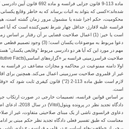
ماده 113-9 قانون جزایی فرانسه
شده‌اند:«کسی که بتواند به اثبات برساند که به خاطر وقایع یکس
محکومیت، حکم اجرا شده یا مشمول مرور زمان گشته است، هیچ ت
فرانسه علیه لافارژ، حداقل چهار شرط تعیین‌کننده است که آیا 
مهم در مورد این که آیا هر دو دادرسی مربوط “وقایعی یکسان” هستند
صلاحیت فراسرزمینی فرانسه بر «گزاره‌های اساسی(Constitutive Facts)»
اولا دامنه ممنوعیت در محاکمه و مجازات مضاعف در فرانسه به 
غیر از قلمروی صلاحیت سرزمینی اعمال می‌کند. همچنین برای اق
لازم است طبق ماده 113-2 (2°) قانون کیفری
است.
بر اساس قوانین فرانسه، تصمیمات خارجی در صورت ارتکاب جرم د
دادگاه تجدید نظر 
معناست که طبق تفسیر فعلی دادگاه تجدید نظر حکم مبنی بر ادام
برخی از «واقعیت‌های اساسی» در قلمرو فرانسه رخ داده، ناشی و م