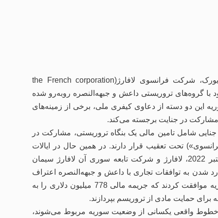
در دادرسی‌های موازی(parallel proceedings) در پاریس و نیویورک، شرکت فرانسوی لافارژ(the French corporation
ه با معاملات خود با گروه‌های تروریستی داعش و جبهه‌النصره روبه‌رو شده
یه این دو دسته از دعاوی کیفری ملی، برخی از زمینه‌های
شارکت در جنایت برجسته می‌کند.
 جنایی شامل تامین مالی یک بنگاه تروریستی، مشارکت در
نسوی») تحت تعقیب قرار دارند. در همین حال در ایالات
متحده در یک معامله اتهام کیفری با وزارت دادگستری در 18 اکتبر 2022، لافارژ و شرکت تابعه سوری آن لافارژ سیمان
Syrian subsidiary Lafarge Cement Syria ’)) به وارد شدن به توافقات تجاری با داعش و جبهه‌النصره اعتراف
کردند. بر این مبنا لافارژ و شرکت تابعه سوریه لافارژ سیمان سوریه موافقت کردند که جریمه مالی 778 میلیون دلاری را به
ه برای حمایت مادی از تروریسم بپردازند.
ه خطوط واقعی یکسانی از وضعیت سوریه مربوط می‌شوند،