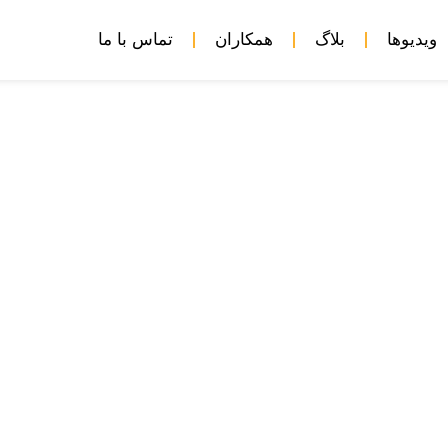
ویدیوها
بلاگ
همکاران
تماس با ما
کمه و مجازات مضاعف» فرامل
یات بین‌المللی: دادرسی لافا
لات متحده و فرانسه