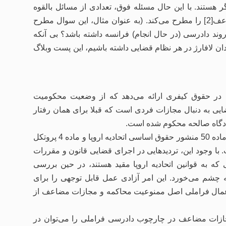
 هستند. با این حال مسئله فوق، تعدادی از مسائل بالقوه
مربوط به مفاهیم حقوقی اصل ممنوعیت محاکمه و مجازات مضاعف[2] را مطرح می‌کند. (به عنوان مثال، این سوال مطرح
بر روند دادرسی (در حال انجام) فرانسه داشته باشد؟ بی آنکه
ن لافارژ در هر نظام قضایی داشته باشیم، این پست وبلاگ
صل ممنوعیت محاکمه و مجازات مضاعف، یک دفاع رویه‌ای[3] در حقوق کیفری ارائه می‌دهد که از وضعیت محکومیت
ی به دنبال مجازات فردی است که قبلا برای همان رفتار
دادگاه صالحه محکوم شده است.
در سیستم اروپایی، اصل ممنوعیت محاکمه و مجازات مضاعف در ماده 50 منشور حقوق اساسی اتحادیه اروپا و ماده 4 پروتکل
. با وجود این، تردیدهایی در اجرای قضایی قانون و مقررات
ه به قوانین اتحادیه اروپا مقید هستند، در حین بررسی
چشم می‌خورد. این امر آزادی عمل قابل توجهی را برای
ز اعمال فراملی اصل ممنوعیت محاکمه و مجازات مضاعف از
جازات مضاعف در چارچوب دادرسی فراملی را می‌توان در