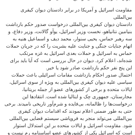
مقاومت اسرائیل و آمریکا در برابر دادستان دیوان کیفری
بین‌المللی
دادستان دیوان کیفری بین‌المللی درخواست صدور حکم بازداشت
بنیامین نتانیاهو، نخست ‌وزیر اسرائیل، یوآو گالانت، وزیر دفاع، و
سه رهبر حماس، یحیی سنوار، محمد دیف و اسماعیل هنیه به
اتهام جنایات جنگی و جنایت علیه بشریت را که در جریان حملات
حماس به اسرائیل و حملات بعدی اسرائیل به غزه مرتکب
شده‌اند، اعلام کرد. دیوان در حال بررسی است که آیا باید برای
این پنج نفر حکم بازداشت صادر شود یا خیر.
احتمال صدور احکام بازداشت مقامات اسرائیلی باعث حملات
سیاسی علیه دیوان کیفری بین‌المللی به ویژه از سوی اسرائیل،
ایالات متحده و برخی از کشورهای عضو از جمله بریتانیا،
مجارستان، جمهوری چک و ایتالیا شده است. انتقادها این
درخواست‌ها را ظالمانه، بی‌فایده و شرم‌آور تاریخی نامیدند. برخی
حتی به طور ضمنی اعلام نمودند که اقدامات دیوان کیفری
بین‌المللی می‌تواند منجر به فروپاشی سیستم قضایی بین‌المللی
شود. مقاومت اسرائیل و ایالات متحده بر این استدلال استوار
است که اسرائیل یکی از کشورهای عضو اساسنامه رم نیست و