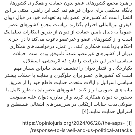
راهبرد مجمع کشورهای عضو بدون حمایت و همکاری کشورها،
پایگاه محکمی برای دیوان فراهم نمی‌کند. این راهبرد مبتنی بر این
انتظار است که کشورهای عضو باید به تعهدات خود در قبال دیوان
کیفری بین‌المللی احترام بگذارند. ریاست مجمع کشورهای عضو
عموماً به دنبال تامین حمایت از دیوان از طریق ابتکارات دیپلماتیک
است و از کشورهای عضو و غیرعضو دعوت می‌کند تا در اجرای
احکام بازداشت همکاری کنند. در عمل، درخواست‌های همکاری
دیوان از کشورهای غیرعضو عمدتاً ناموفق بوده است. حملات
سیاسی اخیر این ظرفیت را دارد که اثربخشی، استقلال،
یکپارچگی و اقتدار دیوان را تضعیف نماید. بنابراین بسیار مهم
است که کشورهای عضو برای جلوگیری و مقابله با حملات بیشتر
سیاسی اسرائیل و ایالات متحده، حمایت قاطع خود را از طریق
بیانیه‌های عمومی ابراز کنند. کشورهای عضو باید به طور کامل با
دستورات دیوان همکاری کرده و از مبارزه دیوان علیه مصونیت
طولانی‌مدت جنایات ارتکابی در سرزمین‌های اشغالی فلسطین و
اسرائیل حمایت نمایند.[4]
[1] https://opiniojuris.org/2024/06/28/the-asps-
response-to-israeli-and-us-political-attacks/