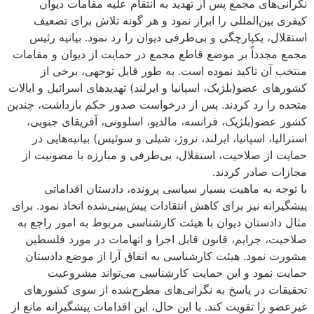
نگرانی‌های مجمع پس از تهدید به انتقام علیه مقامات دیوان
کیفری بین‌المللی را ابراز نمود و هر گونه تلاش برای تضعیف
استقلال، یکپارچگی و بی‌طرفی دیوان را رد نمود. بیانیه رئیس
مجمع مجدداً بر موضع قاطع مجمع در حمایت از دیوان و مقامات
منتخب آن تاکید نموده است. به طور قابل توجهی، برخی از
کشورهای عضو(بلژیک، اسپانیا و ایرلند) تهدیدهای اسرائیل و ایالات
متحده را رد کردند. پس از درخواست صدور حکم بازداشت، چندین
کشور عضو(بلژیک، فرانسه، مالدیو، اسلوونی، آفریقای جنوبی،
استرالیا، اسپانیا، ایرلند، نروژ، شیلی و سوئیس) بیانیه‌هایی در
حمایت از صلاحیت، استقلال، بی‌طرفی و مبارزه با مصونیت از
مجازات صادر کردند.
با توجه به ماهیت بسیار سیاسی پرونده، دادستان اقداماتی
پیشگیرانه نیز برای کاهش انتقادات پیش‌بینی‌شده اتخاذ نمود. برای
مثال دادستان دیوان با هیئت کارشناسی مربوط به امور راجع به
صلاحیت، جرایم، قانون قابل اجرا و اتهامات در مورد فلسطین
مشورت نمود. هیئت کارشناسی به اتفاق آرا از موضع دادستان
حمایت نمود و این حمایت کارشناسی می‌تواند مشروعیت
تحقیقات در پاسخ به نگرانی‌های مطرح‌شده از سوی کشورهای
غیرعضو را تقویت کند. با این حال، این اقدامات پیشگیرانه مانع از