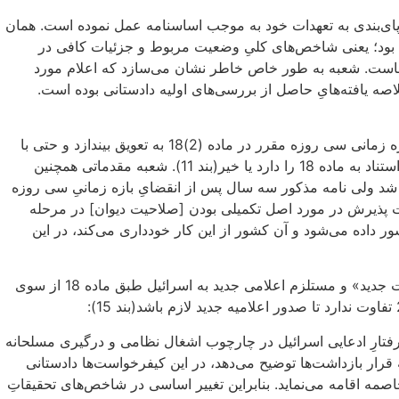
ر پای‌بندی به تعهدات خود به موجب اساسنامه عمل نموده است. همان
امِ ذیل ماده (1)18 اساسنامه متضمن اطلاعات مربوط به اهداف بند 2 ماده 18 اساسنامه خواهد بود؛ یعنی شاخص‌های کلیِ وضعیت مربوط و جزئیات کافی در
ن‌هاست. شعبه به طور خاص خاطر نشان می‌سازد که اعلام مورد
لاصه یافته‌هایِ حاصل از بررسی‌های اولیه دادستانی بوده است.
شعبه مقدماتی سپس ابراز داشت که در سال 2021، اسرائیل موفق نشد از دفتر دادستانی بخواهد تحقیقات خود راجع به فلسطین را در بازه زمانی سی روزه مقرر در ماده (2)18 به تعویق بیندازد و حتی با
این وصف نیز از دفتر دادستانی نخواست پیش از پایانِ بازه زمانی سی روزه، نامه‌ای به اسرائیل بفرستد و به طور خاص از آن بپرسد قصد استناد به ماده 18 را دارد یا خیر(بند 11). شعبه مقدماتی همچنین
قات مربوط به فلسطین شد ولی نامه مذکور سه سال پس از انقضایِ بازه زمانیِ سی روزه
ر بود؛ زیرا «هدف روندهای مندرج در ماده (2)18، طرح ایرادات وارد بر قابلیت پذیرش در مورد اصل تکمیلی بودن [صلاحیت دیوان] در مرحله
داده می‌شود و آن کشور از این کار خودداری می‌کند، در این
در نهایت –و چه بسا مهم از همه-، شعبه مقدماتی استدلال اسرائیل مبنی بر این که تحقیقات مربوط به پس از 7 اکتبر [2023] یک «وضعیت جدید» و مستلزم اعلامی جدید به اسرائیل طبق ماده 18 از سوی
تارِ ادعایی اسرائیل در چارچوب اشغال نظامی و درگیری مسلحانه
رار بازداشت‌ها توضیح می‌دهد، در این کیفرخواست‌ها دادستانی
ه اقامه می‌نماید. بنابراین تغییر اساسی در شاخص‌های تحقیقاتِ