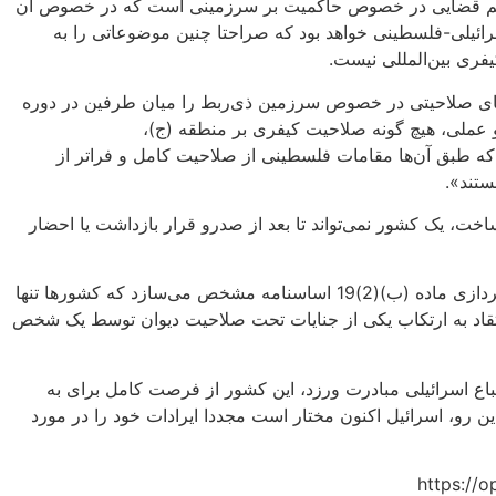
ن صدور حکم قضایی در خصوص حاکمیت بر سرزمینی است که در خصوص آن
رائیلی-فلسطینی خواهد بود که صراحتا چنین موضوعاتی را به
فری بین‌المللی نیست.
‌های صلاحیتی در خصوص سرزمین ذی‌ربط را میان طرفین در دوره
 عملی، هیچ گونه صلاحیت کیفری بر منطقه (ج)،
تی که طبق آن‌ها مقامات فلسطینی از صلاحیت کامل و فراتر از
ستند».
اخت، یک کشور نمی‌تواند تا بعد از صدرو قرار بازداشت یا احضار
«کشورها طبق اساسنامه حق ندارند پیش از صدور قرار بازداشت یا احضار، صلاحیت دیوان را بر مبنای ماده 19 به چالش بکشند… عبارت‌پردازی ماده (ب)(2)19 اساسنامه مشخص می‌سازد که کشورها تنها
عتقاد به ارتکاب یکی از جنایات تحت صلاحیت دیوان توسط یک شخص
زداشت یا احضار علیه اتباع اسرائیلی مبادرت ورزد، این کشور از فرصت کامل برای به
ن رو، اسرائیل اکنون مختار است مجددا ایرادات خود را در مورد