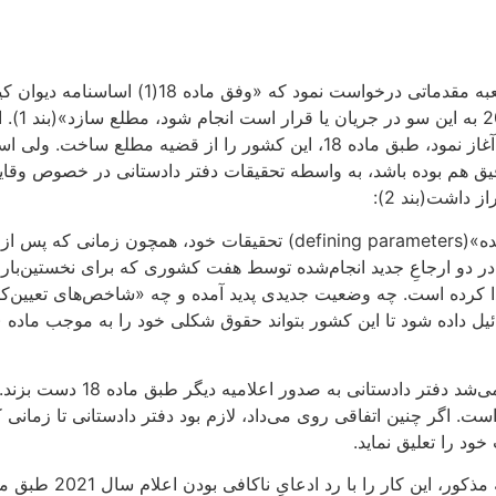
در ایراد نخست که در 20 سپتامبر [2024] مطرح 
 داشت(بند 2):
سرائیل ارائه کند. میزان تغییرات صورت‌گرفته پس از 7 اکتبر 2023 در دو ارجاعِ جدید انجام‌شده توسط 
دا کرده است. چه وضعیت جدیدی پدید آمده و چه «شاخص‌های تعیین‌کن
 است. اگر چنین اتفاقی روی می‌داد، لازم بود دفتر دادستانی تا زمان
ود را تعلیق نماید.
با رد ادعایِ ناکافی بودن اعلام سال 2021 طبق ماده 18 آغاز نمود(بند 2):