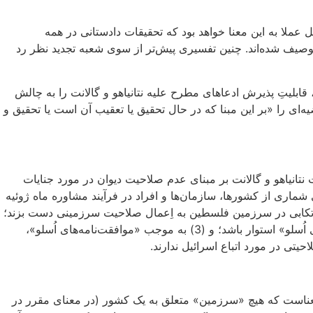
ملا به این معنا خواهد بود که تحقیقات دادستانی در همه
‌ها به حوادث و جنایاتی محدود خواهد بود که در خلال بررسی‌های اولیه مد نظر قرار گرفته و در اعلامِ صورت‌گرفته طبق ماده 18 توصیف شده‌اند. چنین تفسیری پیش‌تر از سوی شعبه تجدید نظر رد
قابلیتِ پذیرش ادعاهای مطرح علیه نتانیاهو و گالانت را به چالش
چنین قضیه‌ای را «بر این مبنا که در حال تحقیق یا تعقیب آن است یا تحقیق و
 قرار بازداشت نتانیاهو و گالانت بر مبنای عدم صلاحیت دیوان در مورد جنایات
لال ارائه‌شده از سوی شماری از کشورها، سازمان‌ها و افراد در فرآیند مشاوره ماه ژوئیه
اند در خصوص جنایات ارتکابی در سرزمین فلسطین به اِعمال صلاحیت سرزمینی دست بزند؛
(2) از این رو، هر گونه اعمال صلاحیت در مورد جنایات ارتکابی در سرزمین فلسطین باید بر مقررات صلاحیتیِ مندرج در «موافقت‌نامه‌های اُسلو» استوار باشد؛ و (3) به موجب «موافقت‌نامه‌های اُسلو»،
ی در مورد اتباع اسرائیل ندارند.
ست که هیچ «سرزمین» متعلق به یک کشور (در معنای مقرر در