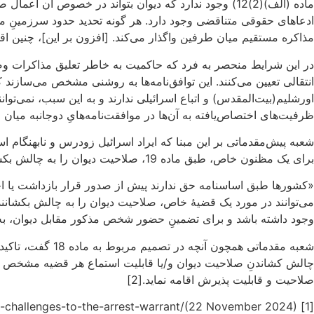
ماده (الف)(2)12) وجود ندارد که دیوان بتواند در 
ادعاهای حقوقی متناقضی وجود دارد. هر گونه تحدید حدود سرزمینِ مو
مذاکره مستقیم میان طرفین واگذار می‌کند. [افزون بر این]، چنین ا
در این شرایط منحصر به فرد که حاکمیت به خاطر تعلیق مذاکرات و
انتقالی تعیین می‌کنند. این توافق‌نامه‌ها به روشنی مشخص می‌ساز
اورشلیم(بیت‌المقدس) و اتباع اسرائیلی ندارند و به این سبب، نمی‌تو
ظرفیت‌های اختصاص‌یافته به آن‌ها در موافقت‌نامه‌هایِ دوجانبه میان
شعبه پیش‌مقدماتی بر این مبنا که ایراد اسرائیل زودرس و نابهنگام ا
برای یک مظنون خاص، طبق ماده 19، صلاحیت دیوان را به چالش بکشاند(بند 17):
می‌توانند در مورد یک قضیۀ خاص، صلاحیت دیوان را به چالش بکشانن
وجود داشته باشد و برای تضمینِ حضور شخص مذکور مقابل دیوان، ب
شعبه مقدماتی هم
چالش کشاندنِ صلاحیت دیوان و/یا قابلیت استماع هر قضیه مشخص برخو
صلاحیت و قابلیت پذیرش اقامه نماید.[2]
[1] https://opiniojuris.org/2024/11/22/the-ptc-decisions-on-israels-legal-challenges-to-the-arrest-warrant/(22 November 2024)