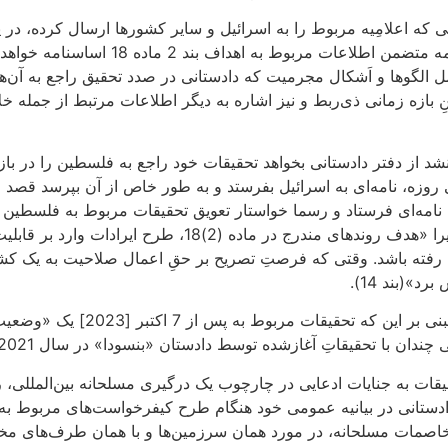
انی که اعلامِیه مربوط را به اسرائیل و سایر کشورها ارسال کرده، د
گونه که شعبه تجدید نظر توضیح داده، «اعل
مل الگوها و اَشکال مجرمیت که دادستانی در صدد تحقیق راجع به آ
ینِ بازه زمانی ذی‌ربط و نیز اشاره به دیگر اطلاعات مرتبط از جمله خ
ند اسرائیل در 1 مه 2024 به دفتر دادستانی نامه‌ای فرستاد و رسما خواستار تعویق تحقی
ارسال گردید(بند 12). از این رو درخواست اسرائیل فاقد اعتبا
ته باشد. وقتی که فرصتِ تصریح بر حقِ اعمال صلاحیت به یک کشور 
»(بند 14).
وسط دادستان «بنسودا» در سال 2021 تفاوت ندارد تا صدور اعلامیه جدید لازم باشد(بند 15):
به جنایات ادعایی در چارچوب یک درگیری مسلحانه بین‌المللی، رف
دستانی در بیانیه عمومی خود هنگام طرح کیفرخواست‌های مربوط به ق
اصمات مسلحانه، در مورد همان سرزمین‌ها و با همان طرف‌های مخاصم