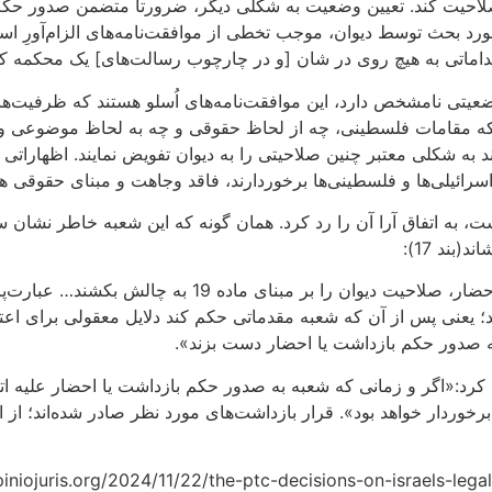
خصوص آن اعمال صلاحیت کند. تعیین وضعیت به شکلی دیگر، ضرورتا متضم
رد بحث توسط دیوان، موجب تخطی از موافقت‌نامه‌های الزام‌آورِ اس
قداماتی به هیچ روی در شان [و در چارچوب رسالت‌های] یک محکمه کی
ضعیتی نامشخص دارد، این موافقت‌نامه‌های اُسلو هستند که ظرفیت
ند که مقامات فلسطینی، چه از لحاظ حقوقی و چه به لحاظ موضوعی و
انند به شکلی معتبر چنین صلاحیتی را به دیوان تفویض نمایند. اظهارا
 اسرائیلی‌ها و فلسطینی‌ها برخوردارند، فاقد وجاهت و مبنای حقوقی ه
ست، به اتفاق آرا آن را رد کرد. همان گونه که این شعبه خاطر نشان س
د؛ یعنی پس از آن که شعبه مقدماتی حکم کند دلایل معقولی برای ا
ه صدور حکم بازداشت یا احضار دست بزند».
چون آنچه در تصمیم مربوط به ماده 18 گفت، تاکید کرد:«اگر و زمانی که شعبه به صدور حکم با
ردار خواهد بود». قرار بازداشت‌های مورد نظر صادر شده‌اند؛ از ای