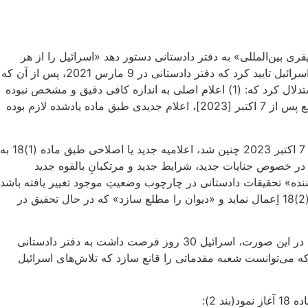
شد، اسرائیل از شعبه مقدماتی درخواست نمود که «وفق ماده 18(1) اساسنامه دیوان کیفری بین‌المللی» به دفتر دادستانی دستور دهد «اسرائیل را از هر
گونه تحقیقی که راجع به رویدادهای غزه و پیرامون آن از 7 اکتبر 2023 به این سو در جریان یا قرار است انجام شود، مطلع سازد»(بند 1). اسرائیل تایید کرد که دفتر دادستانی در 9 مارس 2021، پس از آن که
«فاتو بنسودا» [دادستان وقت دیوان] تحقیقات مربوط به فلسطین را آغاز نمود، طبق ماده 18، این کشور را از قضیه مطلع ساخت. ولی استدلال کرد که: (1) اعلام اصلی به اندازه کافی دقیق و مشخص نبوده
است(بند 9) و (2) حتی اگر اعلام مذکور به اندازه کافی مشخص و دقیق هم بوده باشد، به واسطه تحقیقات دفتر دادستانی در خصوص وقایع پس از 7 اکتبر [2023]، اعلام جدیدی طبق ماده یادشده لازم بوده
«از دادستانی خواسته شده است تا هنگام تغییر «شاخص‌های تعیین‌کننده»(defining parameters) تحقیقات خود، همچون زمانی که پس از 7 اکتبر 2023 چنین شد، اعلامیه جدید یا اصلاحی طبق ماده (1)18 به
هفت کشوری که برای نخستین‌بار در خصوص جنایات جدید، شرایط جدید و مرتکبانِ بالقوه جدید
نده» تحقیقات دادستانی در چارچوب وضعیتِ موجود تغییر یافته باشد
یا خیر، نتیجه یکسان است: باید اعلامیه جدید طبق ماده (1)18 به اسرائیل داده شود تا این کشور بتواند حقوق شکلی خود را به موجب ماده (2)18 اِعمال نماید و «دیوان را مطلع سازد» که در حال تحقیق در
اگر شعبه مقدماتی با هر یک از این استدلال‌ها موافقت می‌کرد، لازم می‌شد دفتر دادستانی به صدور اعلامیه دیگر طبق ماده 18 دست بزند. در این صورت، اسرائیل 30 روز فرصت داشت به دفتر دادستانی
ی که می‌توانست شعبه مقدماتی را قانع سازد که تلاش‌های اسرائیل