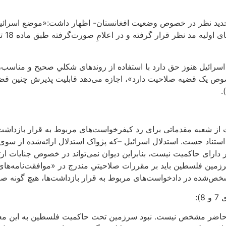
 تجدید نظر در خصوص وضعیت افغانستان- اظهار داشت:«موضع اسرائیل ع
وضعیت
اسرائیل هنوز حق دارد با استفاده از روندهای شکلیِ صحیح و مناسب، 
امه «به کشوری که در خصوص یک قضیه صلاحیت دارد»، اجازه می‌دهد قابلیت پذیرش 
به ماده 18، اسرائیل جهت درخواست از شعبه مقدماتی برای رد کیفرخواست‌های مربوط به
سط اتباع اسرائیل، به ماده 19 [اساسنامه رم] استناد جست. استدلال اسرائیل –که پژواک استد
پیوسته پای می‌فشرد: (1) فلسطین یک کشور دارای حاکمیت نیست، بنابراین دیوان نمی‌تو
شده در دادخواست‌های مربوط به قرار بازداشت‌ها، هیچ گونه صلاحیت
):
ضر مشخص نیست. نبود سرزمین تحت حاکمیت فلسطین به این معنا