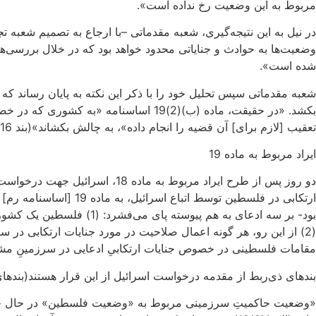
مربوط به این وضعیت رخ نداده است».
در نیل به این نتیجه‌گیری، شعبه مقدماتی –با ارجاع به تصمیم شعبه
شده است».
شعبه مقدماتی سپس تحلیل خود را با ذکر این نکته به پایان رساند که 
بکشد. «در حقیقت، ماده (ب)(2)19 اساسن
تعقیب [لازم برای] آن قضیه را انجام داده»، به چالش بکشاند»(بند 16).
ایراد مربوط به ماده 19
دو روز پس از طرح ایراد مربوط 
ارتکابی در فلسطین تو
بود- بر سه ادعای به هم 
مقامات فلسطینی در خصوص جنایات ارتکابیِ ادعایی در سرزمینِ مشخص‌
بندهای ذی‌ربط از مقدمه درخواست اسرائیل از این قرار هستند(بندهای 7 و 8
«وضعیت حاکمیتِ سرزمینی مربوط به «وضعیت فلسطین» در حال حا