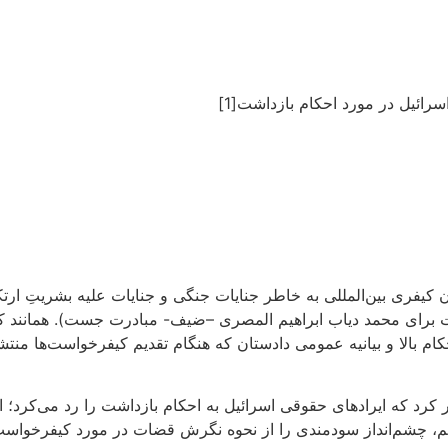
رائیل در مورد احکام بازداشت[1]
ان کیفری بین‌المللی به خاطر جنایات جنگی و جنایات علیه بشریتِ ارت
شت برای محمد دیاب ابراهیم المصری –ضیف- مبادرت جست). همانند 
ام بالا و بیانیه عمومی دادستان که هنگام تقدیم کیفرخواست‌ها منتشر
که ایراد‌های حقوقی اسرائیل به احکام بازداشت را رد می‌کرد؛ اسرا
کز داشت. هر دو تصمیم، چشم‌انداز سودمندی را از نحوه نگرش قضات در مورد کیف