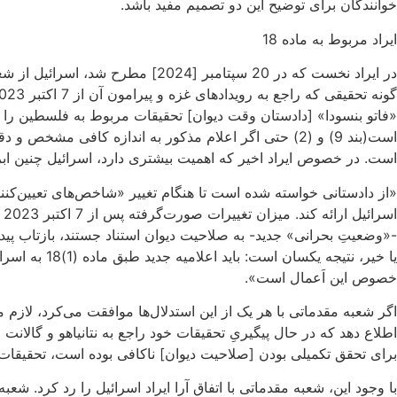
خوانندگان برای توضیح این دو تصمیم مفید باشد.
ایراد مربوط به ماده 18
است. در خصوص ایراد اخیر که اهمیت بیشتری دارد، اسرائیل چنین ابراز
ا
-«وضعیتِ بحرانی» جدید- به صلاحیت دیوان استناد جستند، بازتاب پی
خصوص این اَعمال است».
اطلاع دهد که در حال پیگیریِ تحقیقات خود راجع به نتانیاهو و گالانت
برای تحقق تکمیلی بودن [صلاحیت دیوان] ناکافی بوده است، تحقیقات خ
با وجود این، شعبه مقدماتی با اتفاق آرا ایراد اسرائیل را رد کرد. شعبه مذکور، این کار را 