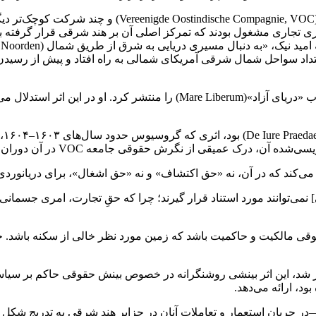
از سال ۱۶۰۹، هلندی‌ها از طریق فعالیت‌های کمپانی هند
توری تجاری مشغول بودند که تمرکز اصلی‌ آن بر هند شرقی قرار گرفته 
 بود. در تابستان ۱۶۰۹، هادسون با کشتی Halve Maen در امتداد سواحل شمال شرقی آمریکای شمالی به ر
در همان سال، اواخر آوریل ۱۶۰۹، هوگو گروسیوس(۱۶۴۵–۱۵۸۳) کتاب «دریای آزاد
رک عمیقی از نگرش حقوقی جامعه VOC در آن دوران ارائه می‌دهد.
ی‌کند که در آن، نه «حق اکتشاف» و نه «حق اشغال»، برای دریانوردی ی
قی مالکیت و حاکمیت باشد که زمین مورد نظر خالی از سکنه باشد. جا
شر شد، این اثر بینشی روشنگرانه در خصوص بینش حقوقی حاکم بر سیا
د، ارائه می‌دهد.
ندی‌ها—در جریان استعمار و تعاملات آنان در جزایر هند شرقی به ‌تدریج 