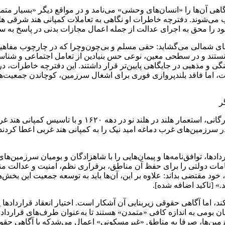
اهی آن‌ها را «انسان‌های وحشی» می‌نامد و در مواقع دیگر «بسیار 
وب می‌شوند. دفترچه خاطرات او نگاهی به تعاملات کمپانی هند شرقی هلند
ود را محق به اجرای عدالت از جمله اعمال مجازات بدنی در پاسخ به 
ریکای شمالی می‌گشاید: حقی مسلم و بی‌چون‌وچرا که در چارچوب مفاه
تند و در سطحی معین، نوعی حس بنیادین از تعامل اجتماعی و شناسایی
ی و مذهبی در جایگاهی پایین‌تر قرار داشتند. این دفترچه خاطرات، در
 اما فاقد بلندپروازی فوری برای اشغال سرزمین، کوچاندن جمعیت‌های
ر
 در سرزمین‌های غرب دماغه امید نیک را به کمپانی هند غربی اعطا کرد
راردادها، توافق‌نامه‌ها و پیمان‌هایی را با شاهزادگان و بومیان سرزمی
قامات دولتی را برای حفظ آن مناطق، برقراری نظم، امنیت و عدالت من
وال، خود مقتضی بداند: علاوه بر این، آن‌ها باید به توسعه جمعیت این 
» [تاکید اضافه شده].
د، اما آگاهی حقوقی زیربنایی آن آشکار است. اختیار انعقاد قرارداد
مردمان بومی به اندازه کافی «متمدن» هستند تا به‌عنوان طرف‌های قرا
زمین‌ها، صرفا به مناطق «غیرمسکونی» اعمال می‌شدکه با آگاهی حقو