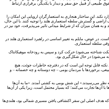
حقوق طبیعی از قبیل حق سفر و دیدار با یکدیگر، برقراری ارتباط
د نکند. این ساختار هنجاری به استعمارگران اروپایی این امکان را
اراضی و گسترش سلطه‌ استعماری هلند را توجیه کنند. با این‌ حال،
ه همان میزان که از شرایط میدانی تاثیر می‌پذیرفت، خود نیز در
است. در عوض، مایلم به تغییر اساسی در راهبرد استعماری هلند در
ه کنتیکت شناخته می‌شود) حرکت کرد و سپس به رودخانه موهیکانتاک
ته می‌شود) در حال شکل‌گیری بود.
کت هند شرقی هلند (VOC) و همراه هادسون در این سفر است. نکته قابل توجه این است که در دفترچه خاطرات جوئت، هیچ
بیعی، برخوردها با مردمان بومی – چه دوستانه و چه خصمانه – و
ظر می‌رسیدند.» این شش بومی به کشتی آمدند. «ما به آن‌ها
 با آن‌ها تجارت می‌کنند؛ که بسیار محتمل است، زیرا یکی از آن‌ها
که هدف اصلی این سفر اکتشافی یافتن مسیری شمالی بود، هلندی‌ها