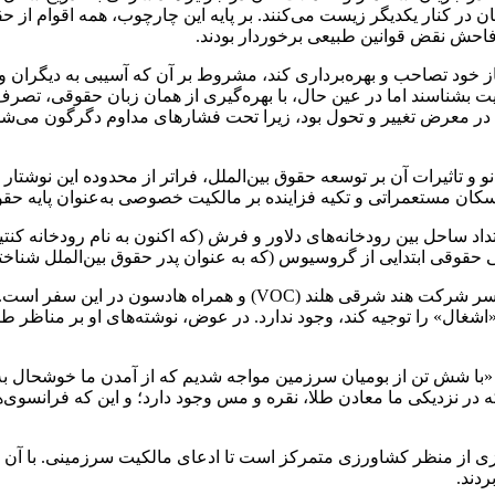
ن در کنار یکدیگر زیست می‌کنند. بر پایه‌ این چارچوب، همه‌ اقوام از 
د فاحش نقض قوانین طبیعی برخوردار بودند.
از خود تصاحب و بهره‌برداری کند، مشروط بر آن که آسیبی به دیگران وار
یت بشناسند اما در عین حال، با بهره‌گیری از همان زبان حقوقی، تصرف 
معرض تغییر و تحول بود، زیرا تحت فشارهای مداوم دگرگون می‌شد و ب
و تاثیرات آن بر توسعه حقوق بین‌الملل، فراتر از محدوده این نوشتار 
 در امتداد ساحل بین رودخانه‌های دلاور و فرش (که اکنون به نام رودخان
هی حقوقی ابتدایی از گروسیوس (که به عنوان پدر حقوق بین‌الملل شناخ
منبعی روشنگر در این زمینه، دفترچه خاطرات سفر رابرت جوئت، افسر شر
«اشغال» را توجیه کند، وجود ندارد. در عوض، نوشته‌های او بر مناظر ط
با شش تن از بومیان سرزمین مواجه شدیم که از آمدن ما خوشحال به ن
 که در نزدیکی ما معادن طلا، نقره و مس وجود دارد؛ و این که فرانسوی‌ها
زی از منظر کشاورزی متمرکز است تا ادعای مالکیت سرزمینی. با آن 
دند.