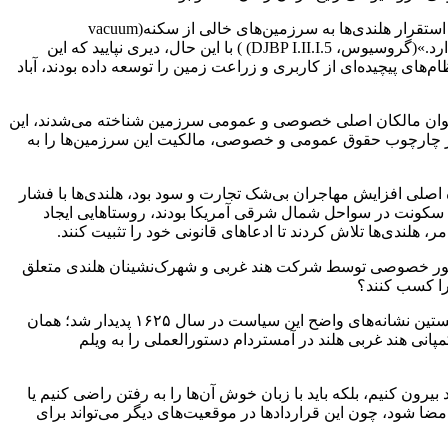
همان‌طور که مقاله نشان می‌دهد، هم مجلس هلند و هم کمپانی هند غربی هلند به‌خوبی از اندیشه‌های حقوقی معاصر، به‌ویژه اصل محدودیت استقرار هلندی‌ها به سرزمین‌های خالی از سکنه(vacuum
domicilium)، آگاه بودند. بر اساس این اصل، «نخستین کسی که سرزمینی را تصرف کند، حق استفاده و بهره‌برداری از آن را تا حد نیازهایش دارد.»(گروسیوس، DJBP I.II.I.5) ) با این حال، دیری نپایید که این
های پیچیده‌ای از کاربری و زراعت زمین را توسعه داده بودند، آباد
‌عنوان مالکان اصلی خصوصی و عمومی سرزمین شناخته می‌شدند، این
 چارچوب حقوق عمومی و خصوصی، مالکیت این سرزمین‌ها را به
ه اصلی افزایش مهاجران بی‌شک تجارت و سود بود، هلندی‌ها با فشار
حال سکونت در سواحل شمال‌ شرقی آمریکا بودند، روستاهایی ایجاد
، هلندی‌ها تلاش کردند تا ادعاهای قانونی خود را تثبیت کنند.
 طور خصوصی توسط شرکت هند غربی و شهرک‌نشینان هلندی متعلق
را کسب کنند؟
هیئت نوزده نفره حاکمه کمپانی هند غربی هلند، بر اساس ماده دوم منشور خود، سیاستی به نام «امپراتوری از طریق خرید» را تدوین کرد. نخستین نشانه‌های واضح این سیاست در سال ۱۶۲۵ پدیدار شد؛ همان
De ) را منتشر کرد. در همان سال، دفتر مرکزی کمپانی هند غربی هلند در آمستردام دستورالعملی را به ویلم
د بیرون کنیم، بلکه باید با زبان خوش آن‌ها را به رفتن راضی کنیم یا
 امضا شود، چون این قراردادها در موقعیت‌های دیگر می‌تواند برای