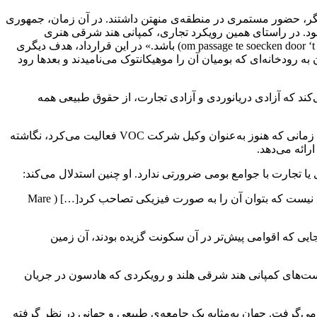
 شرقی هلند (Vereenigde Oostindische Compagnie, VOC) و چند شرکت کوچک‌تر دیگر، حضور مستمری در منطقه‌ی منهتن داشتند. در آن زمان، جمهوری
بود. در راستای همین رویکرد تجاری، کمپانی هند شرقی هنری
هادسون را استخدام کرد تا به جای جست‌وجوی مسیر از طریق دماغه امید نیک، «به دنبال مسیری دریایی به شرق از طریق شمال (om passage te soecken door ‘t Noorden) باشد.» در این قرارداد، هدف دیگری
اه افتاد و پیش از رسیدن به رودخانه‌ای که بومیان آن را موهیکانتوک می‌نامیدند و بعدها رود
»(Mare Liberum) را منتشر کرد. او در این اثر استدلال می‌کند که آزادی دریانوردی و آزادی تجارت، از حقوق طبیعی همه
این کتاب کوتاه برگرفته از فصل دوازدهم کتاب «درباره حق غنیمت»(De Iure Praedae) بود، اثری که گروسیوس حدود سال‌های ۱۶۰۳–۱۶۰۴، زمانی که هنوز به‌عنوان وکیل شرکت VOC فعالیت می‌کرد، نگاشته
ا تجارت با جوامع بومی ضرورتی ندارد. او چنین استدلال می‌کند:
«نه اکتشاف و نه اشغال […] در این موردِ خاص [تجارت در هند شرقی] نمی‌توانند مورد استناد قرار گیرند؛ چرا که حقِ تجارت، امری جسمانی نیست که بتوان آن را به صورت فیزیکی تصاحب کرد[…] ( Mare
یی که اقوامی پیش‌تر در آن سکونت گزیده بودند، آن زمین
ست‌های کمپانی هند شرقی هلند و رویکردی که هادسون در جریان
شکل می‌گرفت. جهان به‌مثابه یک جامعه‌ی طبیعی و جهانی در نظر گرفته