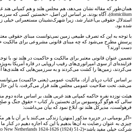
استدلال حقوقی بی‌اعتبار شد، زیرا شهرک‌نشینان مستعمراتی خیلی زود 
شده بود.
با توجه به این که تصرف طبیعی زمین نمی‌توانست مبنای حقوقی معتب
پرسش مطرح می‌شود که چه مبنای قانونی مشروعی برای مالکیت خصو
دست آورند؟
تضمین عنوان قانونی معتبر برای مالکیت و حاکمیت در هلند نو، با توج
فزاینده‌ای از سوی امپراتوری‌های رقیب اروپایی در قاره آمریکا به‌وی
می‌کردند، زمین‌ها را کشت می‌کردند و به سرزمین‌هایی که هلندی‌ها آن‌
بر اساس کتاب دریای آزاد، مالکیت عمومی (یعنی حاکمیت) می‌توا
می‌شد، تحت صلاحیت عمومی مجلس هلند قرار می‌گرفت. با این حال،
فرهولست، مدیرکل هلند نو، ابلاغ نمود که بیان می‌داشت:
«اگر بومیانی در جزیره مذکور [منهتن] زندگی می‌کنند یا بر آن یا هر مکان
چیزی به عنوان رضایت به آن‌ها بدهیم یا این که اجازه دهیم در کنار ما
شرکت خیلی مفید باشد»(A.J.F. van Laer, trans. 1924 Documents Relating to New Netherlands 1624-1626 (1924) 51-2.)