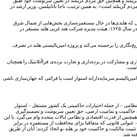
آنتسیگینا پیش‌تر در EJIL: Talk مبانی حقوقی حاکمیت دانمارک بر گرینلند و همچنین حق مردم گرینلند در تعیین سرنوشت خود طبق
م گرینلند است». به همین ترتیب، ناجا ناتانیلسن، وزیر ارشد در
انی که هلندی‌ها در حال مستعمره‌سازی بخش‌هایی از شمال شرق
آمریکا بودند. دهه ۱۶۲۰ عصر رقابت امپراتوری‌ها، سرمایه‌داری تهاجمی و تکوین اولیه حقوق طبیعی و حقوق ملل بود. دقیقا چهار قرن پیش، در سال ۱۶۲۵، هیئت مدیره شرکت هند غربی هلند مستقر در
ریخ‌نگاری را برجسته می‌کند و پروژه امپریالیستی هلند در تصرف
ی و مشارکت در برده‌داری و تجارت برده‌ی فراآتلانتیک را همچنان
 است.
مپریالیسم سرمایه‌دارانه استوار است یا قرائتی که جهان‌سازی ناشی
یا نظامی – از جمله اختیارات حاکمیتی یک کشور مستقل – استوار
جمله حاکمیت و تمامیت ارضی، حق تعیین سرنوشت و تصمیم‌گیری
چنین از قدرت اقتصادی و نظامی ایالات متحده وام می‌گیرد. با این
 عنوانی قانونی که متعاقبا برای محافظت از مستعمره در برابر
بیت مالکیت و حاکمیت خود بر هلند نو اتخاذ کردند؛ آنان از طریق
ته شد.