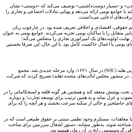
متمدن» و «بسیار دوست‌داشتنی» توصیف می‌کند که «دوستی» نشان
 با جوامع بومی ارائه می‌دهد و پویایی تبادلات اجتماعی و تجاری را
سرقت‌های ادعایی می‌دانست.
یم حقوقی، اقتصادی و اخلاقی تعریف شده بود. در چارچوب زبان
 متقابل را با ساکنان بومی تجربه می‌کردند. جوامع بومی به عنوان
 نهایت اولویت‌های یک امپراتوری تجاری را منعکس می‌کند؛
 بومی یا اعمال حاکمیت کامل بود. با این حال، این صرفا نخستین
پس از رشته‌ای از سفرهای اکتشافی تجاری اولیه و تاسیس مراکز بازرگانی، استعمار هلند در هلند نو در دهه ۱۶۲۰ و با تاسیس کمپانی هند غربی هلند (WIC) در سال ۱۶۲۱، وارد مرحله‌ جدیدی شد. مجمع
ند. در منشور مجلس ایالت‌های متحده (هلند) تصریح کردند که شرکت
ن‌های تحت پوشش منعقد کند و همچنین هر گونه قلعه و استحکاماتی را در
صوب و عزل نماید و به همین ترتیب برای توسعه تجارت؛ و دوباره
بخش‌های حاصلخیز و خالی از سکنه سرعت بخشند و هر آنچه را که برای
ها یا معاهدات، مستلزم وجود نظمی مبتنی بر حقوق طبیعی است که در
رداد شناخته شوند. به‌طور مشابه، دستور اشغال سرزمین برای ساخت
قی گروسیوسی رایج در آن زمان همسو بود.