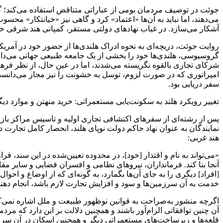
جوئت در توصیف مردمان بومی از عباراتی متناقض استفاده می‌کند؛ گ
می‌دهند، اما نباید به آن‌ها «اعتماد» کرد و گاهی نیز «خیانتکار» محس
آشکار می‌سازد. در غیاب نهادهای دولتی مستقر، کمپانی هند شرقی خ
روایت جوئت، دریچه‌ای به نحوه ادراک هلندی‌ها از حضور خود در آم
گروسیوسی، هلندی‌ها خود را بخشی از یک جامعه طبیعی جهانی می‌دانس
شرکای تجاری بالقوه نگریسته می‌شدند، اما در عین حال، از نظر فرهنگ
امپراتوری که در صورت لزوم، توسل به خشونت را نیز مجاز می‌دانست،
سفر دریایی بود.
تغییر رویکرد هلند به سکونت‌یابی مستعمراتی: خرید منهتن و موارد دیگ
نمایندگان به عنوان نهاد حاکم دولت نوپای هلند، انحصار کامل تجارت
هند غربی:
«می‌تواند به نام و اقتدار [خود]، در محدوده تعیین‌شده در این سند، ق
آنجا بنا کند. فرمانداران، نیروهای نظامی و افسران قضایی و سایر م
[افراد] دیگری را به جای آن‌ها بگمارد، به گونه‌ای که از اوضاع و اح
خدمت به آن سرزمین‌ها و سود و افزایش تجارت لازم باشد، انجام دهند.
اگرچه منشور به‌صراحت به قوانین نوظهور طبیعت و ملل اشاره نمی‌کن
آن چنین توافقاتی الزام‌آور باشند و همچنین دلالت بر این دارد که 
قلعه‌ها و زیرساخت‌های مستعمراتی دیگر و همچنین اسکان در آن سر