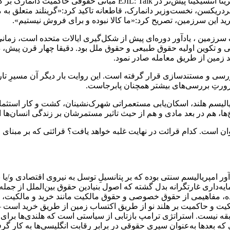
اساسی دانمارک و قانون خودگردانی گرینلند برخوردار است. دکتر اکاترینا 
ریکسن، نخست‌وزیر دانمارک، قاطعانه تاکید کرد:«گرینلند متعلق به مرد
ید این سرزمین، تصریح کرد:«ما کالا نبوده و برای فروش نیستیم».
ک سرزمین ، یادآور دوره‌ای پیش از شکل‌گیری ایالات متحده است، زم
 بررسی و مستندسازی قرار گرفته است. این روایت بار دیگر آن مسیرِ تا
ضرورتِ بررسی‌های بیشتر همچنان پابرجاست.
یالیسم هلند، اسکان‌یابی مستعمراتی شهرک‌نشینان، کشت و کار استثمار
خ‌ها، هم در بعد مادی و هم از حیث تاثیر مستمرشان بر زندگی انسان‌ها
ان است. کدام قرائت در نهایت غلبه خواهد یافت؟ قرائتی که بر مبنای ا
دآور امپریالیسم سنتی بوده که بر پتانسیلِ توسل به نیروی اقتصادی و/
رمایه‌داری غارتگرانه بدل گشته که اصول بنیادین حقوق بین‌الملل از 
ده، مفاهیمی از حقوق خصوصی و حقوق مالکیت مانند خرید و مالکیت، هم
لکیت و حاکمیت بر هلند نو از طریق اکتساب زمین از طریق خرید است –
بقه نیست. استراتژی ترامپ بازتابی از سیاستی است که هلندی‌ها برای تث
 بعدها به‌عنوان سپری حقوقی در برابر رقابت انگلیسی‌ها به کار گرف