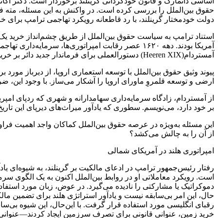
حقوق بین‌الملل را بررسی کرده است. در واکنش به این مسئله، مته فرد
دولت خودمختار گرینلند، با رد قاطعانه رویکرد تهاجمی ترامپ برای خر
استناد ترامپ به سیاست حقوق بین‌الملل از طریق چشم‌انداز خرید ی
آمستردام(Heeren XIX) دستورالعملی برای فرماندار جدید دائر بر خرید زمین از طریق معامله صادر نمود.
پیوند وثیق حقوق بین‌الملل با توسعه استعماری اروپا، از دیرباز مورد
ارضی و توسعه قلمروِ ماورای اروپا را آشکار می‌ساز. با وجود این، 
از آمستردام، زادگاه سرمایه‌داری سهامدارانه و شهری که ردپای امپر
بر خود دارد، می‌نویسم. سطوری که یادآور میراث‌های دیرپای این تاری
این مسئله به‌ویژه در عرصه حقوق بین‌الملل کماکان واجد اهمیت فراو
از آن را به چالش می‌کشد؟
امپراتوری هلند در آمریکای شمالی
رفتار رئیس‌جمهور ترامپ در ادعای مالکیت بر گرینلند، به شیوه‌ای یا
است. رویکرد معاملاتی او در روابط بین‌الملل اکنون به یک الگوی س
دموکراتیک یا مشارکتی را نادیده می‌گیرد. در عوض، زبان مورد استفا
حال، این امر بی‌سابقه نیست و یادآور استراتژی هلند برای تضمین ما
رقبای انگلیسی مورد استفاده قرار گرفت. با این‌حال، این شیوه بی‌سا
خرید زمین، عنوانی قانونی برای تصرف سرزمین ایجاد کردند—عنوانی که