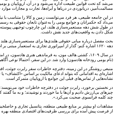
می‌شد که تحت قوانین طبیعت اداره می‌شود و در آن، اروپاییان و بومیا
مسالمت‌آمیز، دریانوردی در دریاها و آبراه‌ها، تجارت و مجازات موار
در این جامعه‌ طبیعی، هر فرد می‌توانست زمین و کالا را متناسب با نی
می‌داد که حکمرانان و جوامع بومی را به‌عنوان تابعان حقوقی به رسم
در طول شش دهه مستعمره‌سازی هلند، این چارچوب توجیهی پیوسته در 
شکل دادن به واقعیت‌های جدید نقش داشت.
بحث مفصل درباره مبانی حقوقی هلندی‌ها برای مستعمره‌سازی هلند نو 
دهه ۱۶۲۰ اشاره کنم: گذار از امپراتوری تجاری به استعمار مبتنی بر اسکان مستعمراتی و تکیه فزاینده بر مالکیت خصوصی به‌عنوان پایه حقوقی سلطه استعماری.
در سال ۱۶۰۹، کشتی هالف مون، به فرماندهی هنری هادسون،
(نام بومی رودخانه هادسون) وارد شد. در این سفر، احتمالا نوعی آگا
اشاره‌ای به اقداماتی که بتواند ادعای مالکیت بر اساس «اکتشاف» یا 
نشانه‌هایی از تماس‌های قبلی این جوامع با اروپاییان متمرکز است.
در نخستین برخورد، رابرت جوئت در دفترچه خاطرات خود می‌نویسد: «
چیزهای بی‌ارزش دادیم و آن‌ها با ما خوردند و نوشیدند؛ و به ما گفتند
چند کلمه فرانسوی صحبت می‌کرد.».
مشاهدات او بیشتر بر منابع طبیعی منطقه، پتانسیل تجاری و حاصلخی
از فرصت پیش آمده برای بررسی ظرفیت‌های اقتصادی منطقه بهره بر