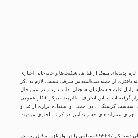
ه، پدیده‌ای منفک از قتل‌ها، شکنجه‌ها و جابه‌جایی اجباری
ه باختری از جمله بیت‌المقدس شرقی نیست. لازم به ذکر
رائیل علیه فلسطینیان همچنان ادامه دارد و در عین حال
ار گرفته است. این انحراف نظام‌مند تمرکز افکار عمومی
یی، سیاست گرسنگی دادن جمعی و استفاده ابزاری از غذا و
 اجرای عملیات‌های خشونت‌آمیز در کرانه باختری مبادرت
در بازه زمانی میان ۷ اکتبر ۲۰۲۳ تا ۱۸ ژوئن ۲۰۲۵، نیروهای اسرائیلی دست‌کم 55637 فلسطینی را در نوار غزه به قتل رسانده