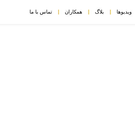
ویدیوها
بلاگ
همکاران
تماس با ما
به‌ مثابه فعل متخلفانه منتس
تعهدات کشورهای ثالث[1]