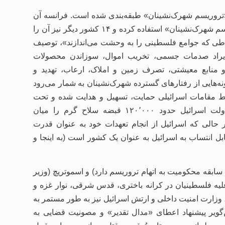
تروریسم شهرک‌نشینان» طبقه‌بندی شده است. فرانسه آن
را «سیاست ارعاب و ترور» خوانده، اتحادیه اروپا از عبارت «تروریسم شهرک‌نشینان» استفاده کرده و ۱۴ کشور دیگر نیز آن را
اطی که جوامع فلسطینی را به وحشت می‌اندازند»، توصیف
ل، ایراد صدمات جسمی، تخریب اموال، سوزاندن محصولات
منابع معیشتی، تصرف زمین و املاک، ارعاب، تهدید و
ونه‌هایی از رفتارهای گسترده شهرک‌نشینان به شمار می‌رود
توسط مقامات اسرائیلی حمایت، تسهیل و هدایت شده و تحت
نظارت کامل دولت اسرائیل به اجرا درآمده است. از جمله دولت اسرائیل حدود ۱۲۰٬۰۰۰ قبضه سلاح گرم را میان
ر حالی که اسرائیل از انجام تعهدات خود به ‌عنوان قدرت
ابل انتساب به اسرائیل به عنوان یک کشور است (به اینجا و
د سابقه محکومیت به اتهام تروریسم دارد) و اسموتریچ (وزیر
لیه فلسطینیان در کرانه باختری، قدس شرقی، نوار غزه و
 وزارت امنیت داخلی و ارتش اسرائیل نیز به ‌طور مستمر به
 بن‌گویر پیشنهاد اعطای «مدال تقدیر» و مصونیت قضایی به