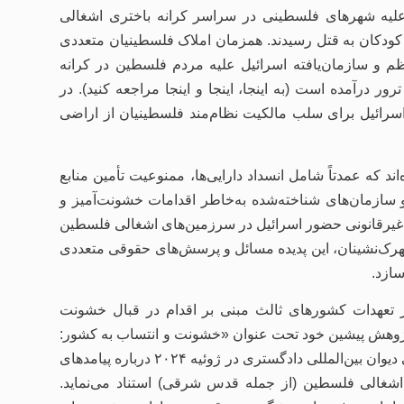
 علیه شهرهای فلسطینی در سراسر کرانه باختری اشغالی
کودکان به قتل رسیدند. همزمان املاک فلسطینیان متعددی
 و سازمان‌یافته اسرائیل علیه مردم فلسطین در کرانه
 درآمده است (به اینجا، اینجا و اینجا مراجعه کنید). در
رائیل برای سلب مالکیت نظام‌مند فلسطینیان از اراضی
د که عمدتاً شامل انسداد دارایی‌ها، ممنوعیت تأمین منابع
سازمان‌های شناخته‌شده به‌خاطر اقدامات خشونت‌آمیز و
ت غیرقانونی حضور اسرائیل در سرزمین‌های اشغالی فلسطین
د شهرک‌نشینان، این پدیده مسائل و پرسش‌های حقوقی متعددی
ازد.
از تعهدات کشورهای ثالث مبنی بر اقدام در قبال خشونت
ر پژوهش پیشین خود تحت عنوان «خشونت و انتساب به کشور:
مطالعه‌ای در خصوص فلسطین اشغالی» و همچنین نظریه مشورتی دیوان بین‌المللی دادگستری در ژوئیه ۲۰۲۴ درباره پیامدهای
اشغالی فلسطین (از جمله قدس شرقی) استناد می‌نماید.