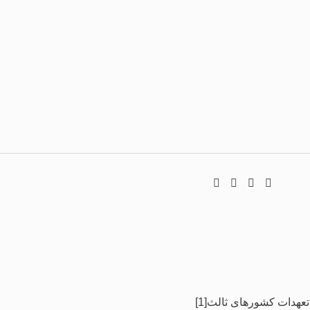
عهدات کشورهای ثالث[1]