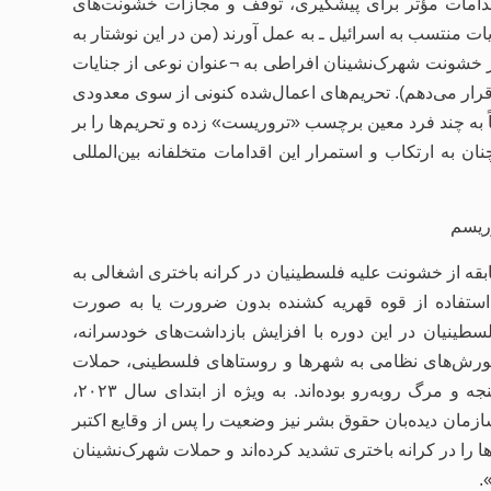
دامات مؤثر برای پیشگیری، توقف و مجازات خشونت‌های
ات منتسب به اسرائیل ـ به عمل آورند (من در این نوشتار به
 خشونت شهرک‌نشینان افراطی به ¬عنوان نوعی از جنایات
رار می‌دهم). تحریم‌های اعمال‌شده کنونی از سوی معدودی
اً به چند فرد معین برچسب «تروریست» زده و تحریم‌ها را بر
ن به ارتکاب و استمرار این اقدامات متخلفانه بین‌المللی
ریسم
قه از خشونت علیه فلسطینیان در کرانه باختری اشغالی به
 استفاده از قوه قهریه کشنده بدون ضرورت یا به ‌صورت
سطینیان در این دوره با افزایش بازداشت‌های خودسرانه،
 و یورش‌های نظامی به شهرها و روستاهای فلسطینی، حملات
افراطی شهرک‌نشینان و نیز فقدان تحقیق در خصوص موارد شکنجه و مرگ روبه‌رو بوده‌اند. به ‌ویژه از ابتدای سال ۲۰۲۳،
زمان دیده‌بان حقوق بشر نیز وضعیت را پس از وقایع اکتبر
ا را در کرانه باختری تشدید کرده‌اند و حملات شهرک‌نشینان
.