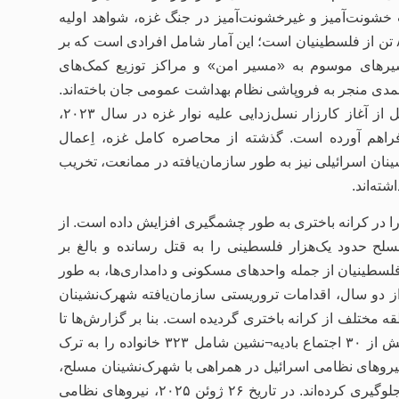
تلفات خشونت‌آمیز و غیرخشونت‌آمیز در جنگ غزه، شواهد اولیه
جدید» نشان می‌دهد که برآورد واقعی قربانیان کشتار، حدود ۸۳۰۰۰ تن از فلسطینیان است؛ این آمار شامل افرادی است که بر
مسیرهای موسوم به «مسیر امن» و مراکز توزیع کمک‌های
عمدی منجر به فروپاشی نظام بهداشت عمومی جان باخته‌اند.
افزون بر این، داده‌های دانشگاه هاروارد تصریح می‌کند که اسرائیل از آغاز کارزار نسل‌زدایی علیه نوار غزه در سال ۲۰۲۳،
اری» دست‌کم ۳۷۷۰۰۰ فلسطینی را فراهم آورده است. گذشته از محاصره کامل غزه، اِعمال
ن اسرائیلی نیز به ‌طور سازمان‌یافته در ممانعت، تخریب
ته‌اند.
را در کرانه باختری به‌ طور چشمگیری افزایش داده است. از
نان مسلح حدود یک‌هزار فلسطینی را به قتل رسانده و بالغ بر
 فلسطینیان از جمله واحدهای مسکونی و دامداری‌ها، به ‌طور
 دو سال، اقدامات تروریستی سازمان‌یافته شهرک‌نشینان
مختلف از کرانه باختری گردیده است. بنا بر گزارش‌ها تا
تاریخ ۲۲ مه ۲۰۲۵، شهرک‌نشینان با توسل به اعمال تروریستی، بیش از ۳۰ اجتماع بادیه¬نشین شامل ۳۲۳ خانواده را به ترک
، نیروهای نظامی اسرائیل در همراهی با شهرک‌نشینان مسلح،
ساکنان فلسطینی را از املاکشان بیرون رانده و از بازگشت آنان جلوگیری کرده‌اند. در تاریخ ۲۶ ژوئن ۲۰۲۵، نیروهای نظامی