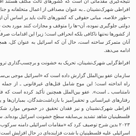
نتیجه‌گیری مقدماتی آن است که کشورهای ثالث مکلف هستند اق
افراطی شهرک‌نشینان ـ به‌ عنوان مصداقی از اعمال متخلفانه و جنای
¬طور خلاصه، مبانی حقوقی که کشورهای ثالث باید بر اساس آن از
دولتی جلوگیری نموده، آن¬ها را متوقف و مجازات کنند مورد بحث ق
از کشورها نه‌تنها ناکافی بلکه انحرافی است؛ زیرا این اقدامات صرف
آنان متمرکز ساخته است، حال آن که اسرائیل به ‌عنوان کل، همچنا
ادامه می‌دهد.
افراط‌گرایی شهرک‌نشینان، تحریک به خشونت و برچسب‌گذاری ترو
سازمان عفو بین‌الملل گزارش داده است که «اسرائیل موجی بی‌ساب
راه انداخته است؛ این موج شامل قتل‌های غیرقانونی ـ از جمله
نامتناسب ـ است». عفو بین‌الملل همچنین تأکید کرده است که فل
رفتارهای غیرانسانی و تحقیرآمیز با بازداشت‌شدگان، بمباران‌ها
فلسطینیان شاهد تشدید بی‌سابقه سطح خشونت اسرائیل بوده‌اند. سا
۲۰۲۳ بدین شرح توصیف کرد که «مقامات اسرائیلی دامنه سرکوب‌ه
اسرائیلی علیه فلسطینیان با شدت فزاینده‌ای در حال افزایش است»