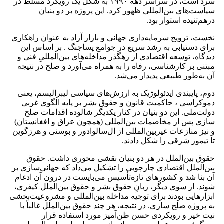
سرد است، در سراسر دهه‌ ۱۹۹۰ به شکل یک رویکرد مسلط در
سیاست‌های بین‌المللی ظهور کرد. این پروژه بر دو بنیان
درهم‌تنیده استوار بود.
نخست، ترویج سرمایه‌داری جهانی و بازار آزاد به ‌عنوان راهکاری
برای دستیابی به رشد سریع در جوامع پساجنگ . بر اساس این
دیدگاه، توسعه‌ اقتصادی از رهگذر مداخله‌های بین‌المللیِ فنی و
مبتنی بر کارشناسی، رفاه را به همراه می‌آورد و صلح در نتیجه‌
آن به‌طور طبیعی پدیدار می‌شد.
دوم، پایبندی ایدئولوژیک به ارزش‌های سیاسی لیبرالیسم، یعنی
دموکراسی ، حاکمیت قانون و حقوق بشر بر پایه‌ الگوی غربی
دولت‌ملی. این دو بنیان در کنار یکدیگر شالوده‌ اقدامات صلح
‌سازی پس از مخاصمات بین‌المللی (همچون عراق و افغانستان)
و نیز منازعات غیربین‌المللی از ال‌سالوادور و بوسنی و هرزگوین
تا تیمور شرقی را شکل دادند.
حقوق بین‌الملل در هر دو بنیان نقشی محوری داشت. حقوق
بین‌الملل اقتصادی چارچوبی را تشکیل می‌داد که جهانی‌سازی بر
آن بنا شد و کشورهای تازه‌تأسیس می‌بایست در درون آن ادغام
شوند. از سوی دیگر، زبانِ حقوق بشر و حقوق بین‌الملل کیفری،
ابزارهایی بودند برای توجیه مداخله‌ بین‌المللی و مشروعیت‌بخشی
به پروژه‌ صلح سازی. در نتیجه، هر چند حقوق بین‌الملل غالباً با
نیت خیر و رویکردی حسن ‌ظن‌آمیز مورد استفاده قرار