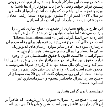
مشخص نیست این سازکار تازه تا چه اندازه از ترتیبات ترجیحی
پیشین فراتر خواهد رفت، یا چرا باید موفق‌تر از آن‌ها باشد؛ به
‌ویژه با توجه به این واقعیت که واردات اتحادیه‌ اروپا از فلسطین
در سال ۲۰۲۴ کمتر از ۴۰ میلیون یورو بوده است؛ رقمی معادل
حدود ۰٫۲۵ درصد از واردات این اتحادیه از اسرائیل.
این طرح در واقع بسیاری از جنبه‌های «صلح ‌سازی لیبرال را
بازتاب می‌دهد؛ اما تفاوت بنیادین آن در حذف کامل هر گونه
اشاره به «بین‌الملل‌گرایی لیبرال» (Liberal Internationalism)
است. در حالی که طرح تصریح دارد غزه باید برای رفاه مردم آن
بازسازی شود (بند ۲)، در سایر موارد از بنیان‌های ایدئولوژیک
سنتی ملت‌سازی لیبرال چشم می‌پوشد. هیچ اشاره‌ای به
دموکراسی، حاکمیت قانون یا حقوق فلسطینیان در آن وجود
ندارد. حقوق بین‌الملل نیز در چشم‌انداز طرح برای غزه نقشی ایفا
نمی‌کند و سازمان ملل متحد تنها به کارکردی صرفاً بشردوستانه
محدود شده است (بند ۸). واژه‌ عدالت حتی یک‌بار هم در متن
نیامده است. از این رو، می‌توان گفت که این 20 بند، نمونه‌ای از
«صلح سازی لیبرالِ فاقد‌لیبرالیسم» و «سرمایه‌داریِ غیر
انسانی» هستند.
نیهیلیسم یا پوچ گرایی هنجاری
در عمل، «صلح سازی لیبرال» همواره با ارزش‌هایی که ظاهراً بر
آن تأکید دارد در تناقض بوده است. شاید بتوان با نگاهی بدبینانه