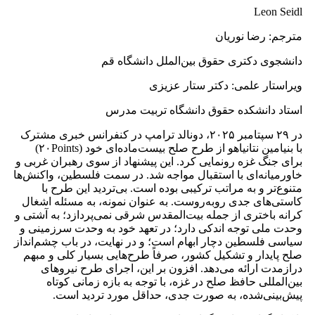
Leon Seidl
مترجم: رضا نوریان
دانشجوی دکتری حقوق بین‌الملل دانشگاه قم
ویراستار علمی: دکتر ستار عزیزی
استاد دانشکده حقوق دانشگاه تربیت مدرس
در ۲۹ سپتامبر ۲۰۲۵، دونالد ترامپ در کنفرانس خبری مشترک
با بنیامین نتانیاهو از طرح صلح بیست‌ماده‌ای خود (۲۰Points)
برای جنگ غزه رونمایی کرد. این پیشنهاد از سوی رهبران غربی و
خاورمیانه‌ای با استقبال مواجه شد. در سمت فلسطین، واکنش‌ها
متنوع‌تر و به ‌مراتب ترکیبی بوده است. بی‌تردید این طرح با
کاستی‌های جدی روبه‌روست. به‌ عنوان نمونه، به مسئله اشغال
کرانه باختری از جمله بیت‌المقدس شرقی نمی‌پردازد؛ به آشتی و
وحدت ملی توجه اندکی دارد؛ در تعهد خود به وحدت سرزمینی و
سیاسی فلسطین دچار ابهام است؛ و در نهایت، در باب چشم‌انداز
صلح پایدار و تشکیل کشور، صرفاً طرح‌هایی بسیار کلی و مبهم
درازمدت ارائه می‌دهد. افزون بر این، اجرای طرح نیروهای
بین‌المللی حافظ صلح در غزه، با توجه به بازه زمانی کوتاه
پیش‌بینی‌شده، به صورت جدی، حداقل مورد تردید است.