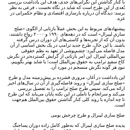
با کنار گذاشتن این نگرانی‌های جدی، هدف این یادداشت بررسی
بُعدی از این طرح است که شاید در نگاه نخست ، فرعی به نظر
برسد: دیدگاه آن درباره بازسازی اقتصادی و نظام حکمرانی در
غزه.
پیشنهادهای مربوط به این بخش عملاً بازتابی از الگوی «صلح
سازی لیبرال» است که در دهه‌های ۱۹۹۰ و ۲۰۰۰ رواج داشتند،
بدون ‌آن ‌که از تجربه‌ها و کاستی‌های آن دوران درس گرفته
باشند. با این حال، طرح جدید ترامپ در یک بخش اساسی از آن
مدل فاصله می‌گیرد: چشم‌پوشی از تعهد به نظم حقوقی
بین‌المللی لیبرال. این امر بازتابی از گرایش گسترده‌تر در نگرش
کاخ سفیدِ ترامپ به حقوق بین‌الملل است؛ یا شاید بهتر بگوییم،
نبودِ هر گونه نگرش منسجم در مورد آن.
این یادداشت در آغاز، مروری فشرده بر پیش‌زمینه‌ مدل و طرح
«صلح ‌سازی لیبرال» و روند فاصله‌گیری از آن در سال‌های اخیر
ارائه می‌کند. سپس طرح صلح ترامپ را به تفصیل بررسی
می‌کند و سرانجام با تاملی در این نکته پایان می‌یابد که این طرح
تا چه اندازه با روند کلی کنار گذاشتن حقوق بین‌الملل هم‌جهت
است.
صلح سازی لیبرال و طرح چرخش بومی
پدیده‌ صلح ‌سازی لیبرال که به‌طور کامل زاده‌ دوران پساجنگ