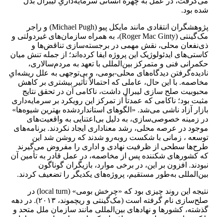
می‌گرفت، در عمل به چهره‌ انسانی سرمایه‌داریِ لیبرال بدل
شده بود.
پژوهشگران انتقادی مانند مایکل پیو (Michael Pugh) و راجر
مک‌گینتی (Roger Mac Ginty)، به‌ همراه سازمان‌های غیردولتی و
ذی‌نفعان محلی، نقش مهمی در برجسته‌سازی تناقض‌ها و
کاستی‌های ایدئولوژیک این پروژه ایفا کرده‌اند؛ از جمله تنش میان
حکمرانی فنی و متمرکز بین‌المللی با تعهد به مردم‌سالاری،
نادیده‌گرفتن دیدگاه‌های محلی-بومی، و بی‌توجهی به علل ریشه‌ایِ
مخاصمه. با این حال، عاملی که احتمالاً تأثیر بیشتری بر کاهش
محبوبیت صلح ‌سازی لیبرال داشت، ناکامی آن در تحقق نتایج
مثبت بود؛ ناکامی‌ که عمدتاً از تمرکز این رویکرد بر سرمایه‌داری
بازار آزاد ناشی می‌شد. «الگوهای استاندارد‌شده‌ بهترین شیوه‌ها»
در زمینه‌ خصوصی‌سازی، به دلیل بی‌اعتنایی به واقعیت‌های
موجود در عرصه‌ محلی، رشد معناداری ایجاد نکردند. برنامه‌های
توسعه ، زمانی با شکست روبه‌رو شدند که روشن شد این
طرح‌ها سطحی از ظرفیت نهادی و اداری را مفروض می‌گیرند
که کشورهای شکننده‌ پس از مخاصمه، در عمل قادر به تأمین آن
نبودند. افزون بر این، در برخی موارد، بازیگران گوناگون
بین‌المللی به‌طور مستقیم، پروژه‌های یکدیگر را تضعیف کردند.
نتیجه‌ این روند چیزی بود که «چرخش بومی» (local turn) در
صلح‌سازی نام گرفته است (مک‌گینتی و ریچموند، ۲۰۱۳). در دهه‌
گذشته، کشورها و نهادهای بین‌المللی مانند سازمان ملل متحد و