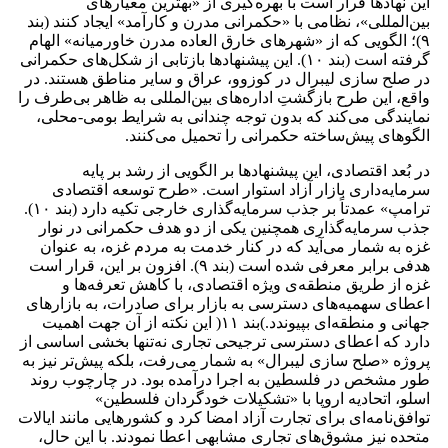
این نهادها قرار است با بهره‌گیری از «بهترین معیارهای
بین‌المللی»، نظامی با «حکمرانی مدرن و کارآمد» ایجاد کنند (بند
۹)؛ الگویی که از «شهرهای خارق العاده‌ مدرن خاورمیانه» الهام
گرفته است (بند ۱۰). این پیشنهادها بازتابی از شکل‌های حکمرانی
در صلح سازی لیبرال در کوزوو، عراق و سایر مناطق هستند. در
واقع، این طرح بازگشتِ اداره‌های بین‌المللی به ظاهر بی‌طرف را
نمایندگی می‌کند که بدون توجه چندانی به شرایط بومی-محلی،
الگوهای پیش‌ساخته‌ حکمرانی را تحمیل می‌کنند.
در بُعد اقتصادی، این پیشنهادها بر الگویی از رشد بر پایه‌
سرمایه‌داری بازار آزاد استوار است. «طرح توسعه‌ اقتصادی
ترامپ» عمدتاً بر جذب سرمایه‌گذاری خارجی تکیه دارد (بند ۱۰).
جذب سرمایه‌گذاری همچنین یکی از دو هدف حکمرانی در نوار
غزه به ‌شمار می‌آید که در کنار خدمت به مردم غزه، به عنوان
هدفی برابر معرفی شده است (بند ۹). افزون بر این، قرار است
غزه از طریق منطقه‌ی ویژه‌ اقتصادی، با کاهش تعرفه‌ها و
اعطای سهمیه‌های دسترسی به بازار برای صادرات، به بازارهای
جهانی و منطقه‌ای بپیوندد.)بند ۱۱( این نکته از آن جهت اهمیت
دارد که اعطای دسترسی ترجیحی تجاری نه‌تنها بخشی اساسی از
پروژه‌ «صلح سازی لیبرال» به‌ شمار می‌رفت، بلکه پیش‌تر نیز به
‌طور مشخص در فلسطین به اجرا درآمده بود. در چارچوب روند
اسلو، اتحادیه‌ اروپا با «تشکیلات خودگردان فلسطین»
توافق‌نامه‌ای برای تجارت آزاد امضا کرد و کشورهایی مانند ایالات
متحده نیز مشوق‌های تجاری مشابهی اعطا نمودند. با این‌ حال،