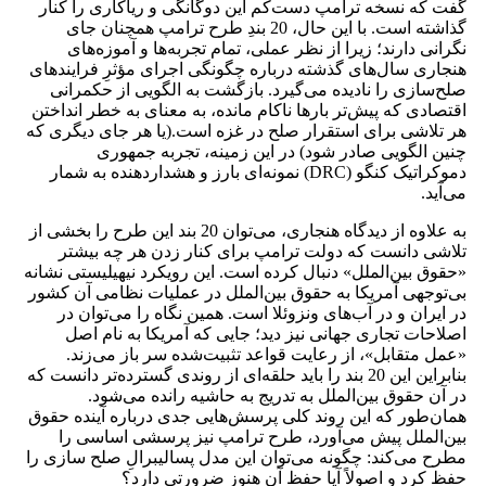
گفت که نسخه‌ ترامپ دست‌کم این دوگانگی و ریاکاری را کنار
گذاشته است. با این حال، 20 بندِ طرح ترامپ همچنان جای
نگرانی دارند؛ زیرا از نظر عملی، تمام تجربه‌ها و آموزه‌های
هنجاری سال‌های گذشته درباره‌ چگونگی اجرای مؤثرِ فرایندهای
صلح‌سازی را نادیده می‌گیرد. بازگشت به الگویی از حکمرانی
اقتصادی که پیش‌تر بارها ناکام مانده، به معنای به خطر انداختن
هر تلاشی برای استقرار صلح در غزه است.(یا هر جای دیگری که
چنین الگویی صادر شود) در این زمینه، تجربه‌ جمهوری
دموکراتیک کنگو (DRC) نمونه‌ای بارز و هشداردهنده به ‌شمار
می‌آید.
به علاوه از دیدگاه هنجاری، می‌توان 20 بند این طرح را بخشی از
تلاشی دانست که دولت ترامپ برای کنار زدن هر چه بیشتر
«حقوق بین‌الملل» دنبال کرده است. این رویکرد نیهیلیستی نشانه‌
بی‌توجهی آمریکا به حقوق بین‌الملل در عملیات‌ نظامی آن کشور
در ایران و در آب‌های ونزوئلا است. همین نگاه را می‌توان در
اصلاحات تجاری جهانی نیز دید؛ جایی که آمریکا به نام اصل
«عمل متقابل»، از رعایت قواعد تثبیت‌شده سر باز می‌زند.
بنابراین این 20 بند را باید حلقه‌ای از روندی گسترده‌تر دانست که
در آن حقوق بین‌الملل به تدریج به حاشیه رانده می‌شود.
همان‌طور که این روند کلی پرسش‌هایی جدی درباره‌ آینده‌ حقوق
بین‌الملل پیش می‌آورد، طرح ترامپ نیز پرسشی اساسی را
مطرح می‌کند: چگونه می‌توان این مدل پسا‌لیبرالِ صلح سازی را
حفظ کرد و اصولاً آیا حفظ آن هنوز ضرورتی دارد؟