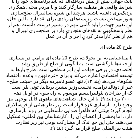
بانک جهانی بیش از پیش دریافته‌اند که باید برنامه‌های خود را با
شرایط واقعیِ هر منطقه سازگار کنند و با مردم محلی همکاری
نزدیک‌تری داشته باشند. هرچند این شیوه‌ پسا‌لیبرالِ صلح‌سازی
هنوز بی‌نقص نیست و زمینه‌های زیادی برای نقد دارد. با این حال،
این تغییر جهت را باید گامی مهم در مسیر درست دانست؛ هم از
نظر پاسخگویی به نقدهای هنجاری وارد بر صلح‌سازی لیبرال و
هم از نظر کارآمدتر کردنِ اجرای آن در عمل.
طرح 20 ماده ای
با بی‌اعتنایی به این تحولات، طرح 20 ماده‌ ای ترامپ در بسیاری
از جنبه‌ها بازگشتی است به الگویی از صلح از طریق رشد
اقتصادی. در برخی جهات، این امر سطحی است. طرح بارها به
توسعه‌ اقتصادی اشاره می‌کند و برای «غزه‌ نوین » وعده‌ «اقتصاد
شکوفا» می‌دهد (بند ۱۳). تنها عضو نامبرده‌ دیگر در «هیئت صلح»
غیر از دونالد ترامپ، نخست‌وزیر پیشین بریتانیا، تونی بلر است
که از طراحان نئولیبرالیسم موسوم به راه سوم در اوایل دهه‌
۲۰۰۰ بود (بند ۹). با این حال، شباهت‌های ماهوی قابل توجهی نیز
وجود دارد. بازسازی غزه قرار است زیر نظر هیئتی از فن‌سالاران
انجام گیرد؛ هیئتی که ظاهراً صدایی فلسطینی در روند بازسازی
دارد، اما بخشی از اعضای آن را «کارشناسان بین‌المللی» تشکیل
می‌دهند. حتی این حدِ اندک از مشارکت بومی نیز زیر نظارت
هیئت بین‌المللی صلح قرار می‌گیرد (بند ۹).