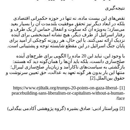
نتیجه‌گیری
نقص‌های این بیست ماده، نه تنها در حوزه‌ حکمرانی اقتصادی
بلکه در ابعاد دیگر نیز تحقق موفقیت بلندمدت آن را بسیار بعید
می‌سازد؛ به‌ویژه آن که سکوت و انفعال حماس از یک طرف و
رفتار اسرائیل از طرف دیگر، هیچ نشانه‌ امیدبخشی برای آینده‌
نزدیک ارائه نمی‌کنند. با این حال، هر روزنه‌ کوچکی از امید برای
پایان جنگ اسرائیل در این مقطع شایسته‌ توجه و پشتیبانی است.
با وجود این، نباید این 20 ماده را الگویی برای طرح‌های آینده‌
صلح‌سازی دانست، بلکه باید آن‌ها را همان‌گونه دید که هستند:
بازگشتی به سیاست‌های ناکارآمد و زیان‌بارِ صلح‌سازی لیبرال؛
منتها این بار بدون هر گونه تعهد به عدالت، حق تعیین سرنوشت و
حقوق بین‌الملل.[2]
[1] https://www.ejiltalk.org/trumps-20-points-on-gaza-liberal-
peacebuilding-sans-liberalism-or-capitalism-without-a-human-
face/
[2] ویراستار ادبی: صادق بشیره (گروه پژوهشی آکادمی بیگدلی)