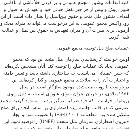
کلیه اقدامات پیشین، مجمع عمومی با پر کردن خلأ ناشی از ناکامی
شورا، پیش و بیش از هر چیز نقش حیاتی خود و تعهدش به اصول و
اهداف منشور ملل متحد و حقوق بین‌الملل را نشان داده است. از این‌
رو، واکنش مجمع عمومی به این درخواست می‌تواند به ‌منزله‌ محک و
آزمونی برای میراث آن و میزان تعهدش به حقوق بین‌الملل و عدالت
تلقی گردد.
عملیات صلح ذیل توصیه مجمع عمومی
اولین خواسته کارشناسان سازمان ملل متحد این بود که مجمع
عمومی ایجاد یک عملیات صلح را توصیه کند. آنان مشخص نکرده‌اند
که چنین عملیاتی می‌بایست چه ساختاری داشته باشد و تعیین دامنه
و اختیارات آن ‌را به صلاحدید مجمع عمومی واگذار کرده‌اند. این
درخواست با رویه‌ تثبیت‌شده موجود سازگار است. در سال
۱۹۵۶میلادی، در جریان بحران سوئز، شورای امنیت به دلیل وتوی
بریتانیا و فرانسه ـ که خود طرفین درگیر بودند ـ مسدود گردید. مجمع
عمومی که در قالب جلسه ویژه اضطراری بر اساس اتحاد برای صلح
تشکیل شده بود، قطعنامه‌ ۱۰۰۱ (ES-I) را تصویب نمود و ایجاد
«نیروی اضطراری سازمان ملل متحد» (UNEF) را توصیه نمود. این
نخستین نیروی حافظ صلح سازمان ملل متحد بود که با رضایت