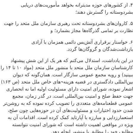
۴. از کشورهای حوزه مدیترانه بخواهد مأموریت‌های دریایی
بشردوستانه را گسترش دهند؛
۵. کاروان‌های بشردوستانه تحت رهبری سازمان ملل متحد را جهت
نظارت بر تمامی گذرگاه‌ها مجاز بشمارد؛ و
۶. خواستار برقراری آتش‌بس دائمی همزمان با آزادی
بازداشت‌شدگان و گروگان‌ها گردد.
در این یادداشت، استدلال می‌کنم که هر یک از این شش پیشنهاد
کارشناسان سازمان ملل متحد با منشور ملل متحد (مواد ۱۰ تا ۱۴ را
ببینید) و رویه مجمع عمومی سازگار است. همان‌گونه که دیوان
بین‌المللی دادگستری در قضیه‌ هزینه¬های خاص ملل متحد (ص ۱۶۳)
اشعار نموده، شورای امنیت دارای مسئولیت اولیه اما نه انحصاری
جهت حفظ صلح و امنیت بین‌المللی است. در گذر زمان، مجمع
عمومی قطعنامه‌های متعددی را تصویب کرده نموده که به روشن‌تر
شدن حدود اختیارات و مسئولیت‌های آن در حوزه‌هایی چون صلح،
استعمارزدایی و مبارزه با آپارتاید کمک کرده است. اقدامات آن به
‌ویژه در مواقعی اهمیت داشته است که شورای امنیت نتوانسته
وظایف خود را مطابق با منشور انجام دهد.