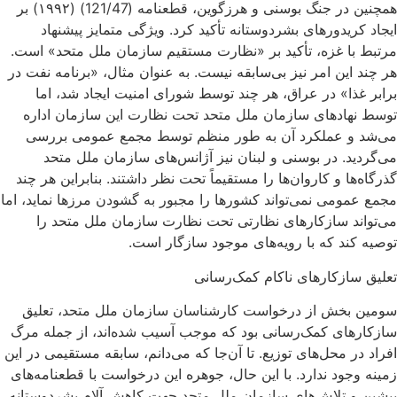
همچنین در جنگ بوسنی و هرزگوین، قطعنامه (121/47) (۱۹۹۲) بر
ایجاد کریدورهای بشردوستانه تأکید کرد. ویژگی متمایز پیشنهاد
مرتبط با غزه، تأکید بر «نظارت مستقیم سازمان ملل متحد» است.
هر چند این امر نیز بی‌سابقه نیست. به‌ عنوان مثال، «برنامه نفت در
برابر غذا» در عراق، هر چند توسط شورای امنیت ایجاد شد، اما
توسط نهادهای سازمان ملل متحد تحت نظارت این سازمان اداره
می‌شد و عملکرد آن به‌ طور منظم توسط مجمع عمومی بررسی
می‌گردید. در بوسنی و لبنان نیز آژانس‌های سازمان ملل متحد
گذرگاه‌ها و کاروان‌ها را مستقیماً تحت نظر داشتند. بنابراین هر چند
مجمع عمومی نمی‌تواند کشورها را مجبور به گشودن مرزها نماید، اما
می‌تواند سازکارهای نظارتی تحت نظارت سازمان ملل متحد را
توصیه کند که با رویه‌های موجود سازگار است.
تعلیق سازکارهای ناکام کمک‌رسانی
سومین بخش از درخواست کارشناسان سازمان ملل متحد، تعلیق
سازکارهای کمک‌رسانی بود که موجب آسیب شده‌اند، از جمله مرگ
افراد در محل‌های توزیع. تا آن‌جا که می‌دانم، سابقه مستقیمی در این
زمینه وجود ندارد. با این حال، جوهره‌ این درخواست با قطعنامه‌های
پیشین و تلاش‌های سازمان ملل متحد جهت کاهش آلام بشردوستانه