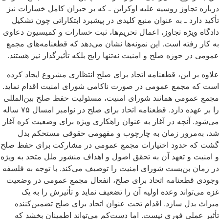
درباره‌ تجاوز روسیه علیه اوکراین ـ که بر جبران کامل خسارات نیز
تأکید دارد ـ به ‌عنوان منبع کلیدی در پیشبرد ابتکاراتی چون تشکیل
دادگاه ویژه تجاوز، اعمال تحریم‌ها، ثبت خسارات و کمیسیون دعاوی
به‌ کار رفته است. این نمونه‌ها نشان می‌دهد که قطعنامه‌های مجمع
عمومی در حوزه صلح و امنیت نه‌تنها رایج بلکه تأثیرگذار نیز هستند.
علاوه ‌بر این، قطعنامه اتحاد برای صلح انتظاری مشروع ایجاد کرده
است که مجمع عمومی در صورت ناکامی شورای امنیت اقدام نماید.
مجمع عمومی همانند شورای امنیت، مسئولیت حفظ صلح بین‌المللی
را بر عهده دارد. قطعنامه‌ اتحاد برای صلح در نوامبر امسال ۷۵ ساله
می‌شود. آنچه در آغاز به‌ عنوان راهکاری ویژه برای وضعیت کره آغاز
شد، به‌مرور زمان به چارچوب و مفهومی حقوقی مستحکم بدل
گشت که حدود اختیارات مجمع عمومی در مشارکت برای حفظ صلح
و امنیت و تعهد آن به تحقق اصول و اهداف منشور ملل متحد به‌ ویژه
در زمان بن‌بست شورای امنیت را توصیف می‌کند. با توجه به فلسفه
وجودی قطعنامه اتحاد برای صلح، انفعال مجمع عمومی در وضعیت
غزه می‌تواند وعده‌ اولیه آن را تضعیف نماید و تأثیرش را به یک
میراث بدل سازد. اقدام تحت عنوان اتحاد برای صلح تضمین‌کننده
تأثیر عملی فوری نیست. اما دست‌کم می‌تواند اطمینان بخشد که