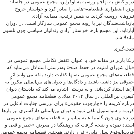
در واکنش به تهاجم روسیه به اوکراین، مجمع عمومی در جلسات
ویژه اضطراری قطعنامه¬هایی را صادر کرد و خواستار خروج
نیروهای روسیه گردید. به همین ترتیب، مطالبه آزادی
بازداشت‌شدگان نیز با رویه‌ مجمع عمومی سازگار است. در دوران
آپارتاید، این مجمع بارها خواستار آزادی زندانیان سیاسی چون نلسون
ماندلا شد.
نتیجه‌گیری
ربکا باربر در مقاله‌ خود با عنوان «نقش تکاملی مجمع عمومی در
قبال شورای امنیت در حفظ صلح» به‌درستی استدلال می‌نماید که
قطعنامه‌های مجمع عمومی نه‌تنها کفایت دارند بلکه می‌توانند اثر
حقوقی نیز داشته باشند و دادگاه‌ها و دیوان‌های بین‌المللی مکرراً به
آن‌ها استناد کرده‌اند. او به ‌درستی اشاره می‌کند که دادستان دیوان
کیفری بین‌المللی در سال ۲۰۱۴ میلادی قطعنامه‌ مجمع عمومی
درباره‌ کریمه را «چارچوب حقوقی» برای بررسی جنایات ادعایی در
کریمه و سواستوپل تلقی نمود و دیوان بین‌المللی دادگستری نیز بارها
در دعاوی چون گامبیا علیه میانمار به قطعنامه‌های مجمع عمومی
استناد نموده و نتیجه گرفت که روهینگیا در معرض «خطر واقعی و
قریب‌الوقوع نسل‌زدایی» قرار دارند. همچنین قطعنامه مجمع عمومی