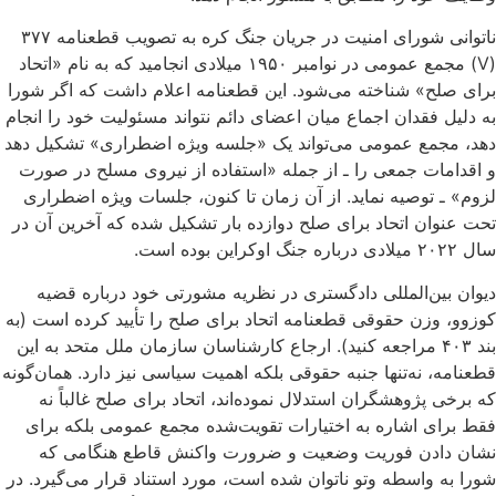
ناتوانی شورای امنیت در جریان جنگ کره به تصویب قطعنامه ۳۷۷
(V) مجمع عمومی در نوامبر ۱۹۵۰ میلادی انجامید که به نام «اتحاد
برای صلح» شناخته می‌شود. این قطعنامه اعلام داشت که اگر شورا
به دلیل فقدان اجماع میان اعضای دائم نتواند مسئولیت خود را انجام
دهد، مجمع عمومی می‌تواند یک «جلسه‌ ویژه اضطراری» تشکیل دهد
و اقدامات جمعی را ـ از جمله «استفاده از نیروی مسلح در صورت
لزوم» ـ توصیه نماید. از آن زمان تا کنون، جلسات ویژه اضطراری
تحت عنوان اتحاد برای صلح دوازده بار تشکیل شده که آخرین آن در
سال ۲۰۲۲ میلادی درباره‌ جنگ اوکراین بوده است.
دیوان بین‌المللی دادگستری در نظریه مشورتی خود درباره‌ قضیه
کوزوو، وزن حقوقی قطعنامه اتحاد برای صلح را تأیید کرده است (به
بند ۴۰۳ مراجعه کنید). ارجاع کارشناسان سازمان ملل متحد به این
قطعنامه، نه‌تنها جنبه حقوقی بلکه اهمیت سیاسی نیز دارد. همان‌گونه
که برخی پژوهشگران استدلال نموده‌اند، اتحاد برای صلح غالباً نه
فقط برای اشاره به اختیارات تقویت‌شده مجمع عمومی بلکه برای
نشان دادن فوریت وضعیت و ضرورت واکنش قاطع هنگامی‌ که
شورا به‌ واسطه وتو ناتوان شده است، مورد استناد قرار می‌گیرد. در