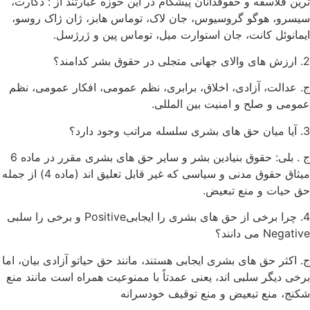
ترین فلاسفه و حقوقدانان پیشگام در این حوزه عبارتند از : دکارت،
سیسرو، هوگو گروسیوس، جان لاک، توماس هابز، ژان ژاک روسو،
ایمانوئل کانت، جان استوارت میل، توماس پین و ژرژسل.
2. ارزش های والای جهانی متجلی در حقوق بشر کدامند؟
ج. عدالت، آزادی، اخلاق، برابری، نظم عمومی، افکار عمومی، نظم
عمومی و صلح و امنیت بین المللی.
3. آیا میان حق های بشری سلسله مراتب وجود دارد؟
ج . بلی: حقوق بنیادین بشر و سایر حق های بشری مقرر در ماده 6
میثاق حقوق مدنی و سیاسی که غیر قابل تعلیق اند (ماده 4) از جمله
حق حیات و منع تبعیض.
4. چرا برخی از حق های بشری را ایجابیPositive و برخی را سلبی
Negative می دانند؟
ج. اکثر حق های بشری ایجابی هستند، مانند حق حیاتو آزادی بیان، اما
برخی دیگر سلبی اند، یعنی عمدتاً با ممنوعیت همراه است مانند منع
شکنج، منع تبعیض و منع توقیف خودسرانه