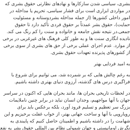
بشری، سیاسی شدن سازکارها و نهادهای نظارتی حقوق بشری که
در مواردی ابزاری است برای فشار سیاسی، تحریم یا مداخله در
امور داخلی کشورها (از جمله مداخله بشردوستانه و مسئولیت
حمایت)، حقوق بشر عمدتاً بر حقوق فردی تأکید دارد تا حقوق
جمعی.در نتیجه نقش جامعه و خانواده و سنت را کم رنگ می کند.
نادیده انگاری سنت ها و به طور کلی فرهنگ های غیرغربی در برخی
از موارد. عدم اجرای عملی برخی از حق های بشری از سوی برخی
از کشورهای پذیرنده تعهدات حقوق بشری.
به امید فردایی بهتر
به رغم چالش هایی که بر شمرده شد، می توانیم برای شروع با
فراگیری درس های گذشته، آرزوی دنیای بهتری داشته باشیم.
در لحظات تاریخی بحران ها، مانند بحران هایی که اکنون در سراسر
جهان با آنها مواجهیم، وجدان انسان نباید در برابر چنین ناملایمات
بزرگ سر تعظیم و تسلیم فرود آورد، بلکه برعکس باید برای
رویارویی با آنها و ساخت جهانی بهتر، از خواب غفلت برخیزیم و این
شهامت را در داشته باشیم و اطمینان حاصل کنیم که پایبندی به
نگرش اومانیستی و جهان شمولی نظام بین المللی حقوق بشر یه نفع