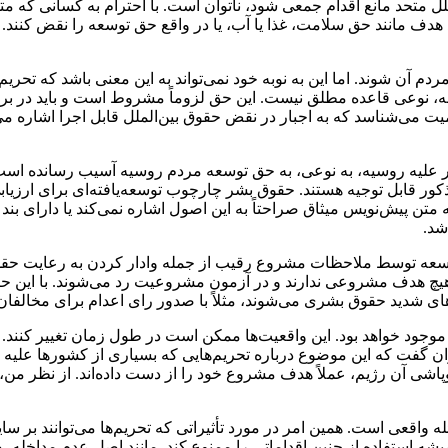
متحد مانع اقدام جمعی شود، ناتوان است. با احترام به کسانی که متفا
هدف مانند حق سلامت، غذا یا آب، یا در واقع حق توسعه را نقض کنند. ت
م آن شوند. اما این به نوبه خود نمی‌تواند به این معنی باشد که تحریم‌
نجه، نوعی قاعده مطلق نیست. این حق لزوماً مشروط است و باید در بر
 ماده ۱۴ این نکته را زمانی به رسمیت می‌شناسد که به اجبار در نقض حقوق بین‌الملل ق
ور علیه روسیه، به نوعی، به حق توسعه مردم روسیه آسیب رسانده ا
ذکور قابل توجیه هستند. حقوق بشر چارچوب توسعه‌یافته‌ای برای ارزی
تن پیش‌نویس میثاق صراحتاً به این اصول اشاره نمی‌کند یا دارای بند 
شد.
ه توسعه توسط ملاحظات مشروع رقیب از جمله وادار کردن به رعایت حقو
 که هیچ هدف مشروعی ندارند و در آزمون مشروعیت رد می‌شوند. با ای
 شدید حقوق بشری می‌شوند، مثلاً با صدور رای اعدام برای مخالفان
 موجود خواهد بود. این واقعیت‌ها ممکن است در طول زمان تغییر کنند. ا
ان گفت که این موضوع درباره تحریم‌هایی که بسیاری از کشورها علیه
اشی آن رژیم، عملاً هدف مشروع خود را از دست داده‌اند. از نظر من، ل
 واقعی است. همین امر در مورد تأثیراتی که تحریم‌ها می‌توانند بر سا
یشه استفاده از چنین اقداماتی را ممنوع کند. مانند اصل عدم مداخله