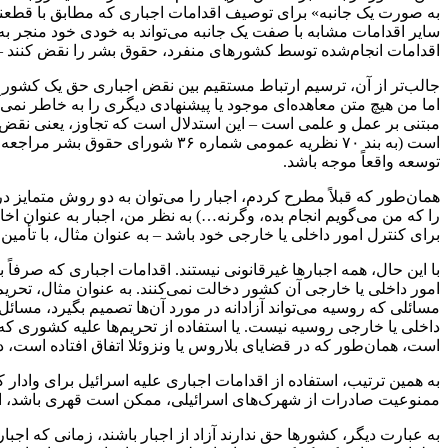
به صورت یک جانبه» برای توصیف اقدامات اجباری که مطابق با قطعنا
سایر اقدامات مشابه با صفت یک جانبه می‌تواند به خودی خود منجر ب
اقدامات انجام‌شده توسط کشورهای منفرد، حقوق بشر را نقض کنند – 
جالب‌تر از آن، ترسیم ارتباط مستقیم بین نقض اجباری حق یک کشور ی
اما من هیچ متن معاهده‌ای موجود یا پیشنهادی دیگری را به خاطر نمی
است (به بند ۷۰ نظریه عمومی شمار
توسعه واقعاً موجه باشد.
همان‌طور که قبلاً مطرح کردم، اجبار را می‌توان به دو روش متمایز 
را که من می‌گویم انجام بده، وگرنه…) به نظر من، اجبار به عنوان اخ
برای کنترل امور داخلی یا خارجی خود باشد – به عنوان مثال، با تأمی
با این حال، همه اجبارها غیرقانونی نیستند. اقدامات اجباری که صرفا
امور داخلی یا خارجی آن کشور دخالت نمی‌کنند. به عنوان مثال، تحریم‌
مسائلی که روسیه می‌تواند آزادانه در مورد آن‌ها تصمیم بگیرد، مسائ
داخلی یا خارجی روسیه نیست. یا استفاده از تحریم‌ها علیه کشوری که
است، همان‌طور که در قضایای بلاروس یا ونزوئلا اتفاق افتاده است، 
به همین ترتیب، استفاده از اقدامات اجباری علیه اسرائیل برای واد
ممنوعیت صادرات از شهرک‌های اسرائیلی، ممکن است قهری باشد، اما
به عبارت دیگر، کشورها حق ندارند آزاد از اجبار باشند، زمانی که اجب