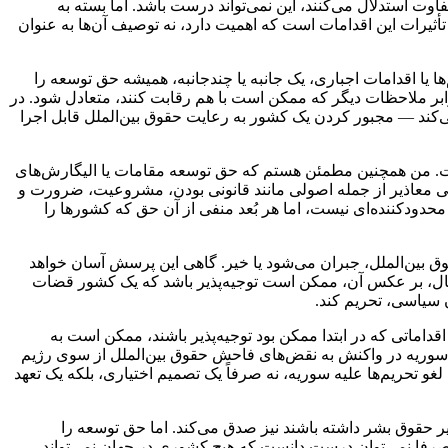
وت استدلال می‌کنند، این نمی‌تواند درست باشد. اما بسته به
أثیرات این اقدامات است که اهمیت دارد، نه توصیف آن‌ها به عنوان
ها یا اقدامات اجباری، یک جانبه یا چندجانبه، همیشه حق توسعه را
ابر ملاحظات دیگر که ممکن است با هم رقابت کنند، متعادل شود. در
ابل اجرا اشاره می‌کند — مجبور کردن یک کشور به رعایت حقوق بین‌الملل قابل اجرا
ست. من همچنین مطمئن هستم که حق توسعه مقامات یا الیگارش‌های
ابی معاذیر از جمله اصولی مانند قانونی بودن، مشروعیت، ضرورت و
محدودکننده‌ای نیست، اما هر بُعد منفی از آن حق که کشورها را
ق بین‌الملل، جبران می‌شود یا خیر. گاهی این پرسش آسان خواهد
ن حال، بر عکس آن، ممکن است توجیه‌پذیر باشد که یک کشور قضات
 سیاسی، تحریم کند.
قداماتی که در ابتدا ممکن بود توجیه‌پذیر باشند، ممکن است به
 سوریه در واکنش به نقض‌های فاحش حقوق بین‌الملل از سوی رژیم
غو تحریم‌ها علیه سوریه، نه صرفاً یک تصمیم اختیاری، بلکه یک تعهد
یر حقوق بشر داشته باشند نیز صدق می‌کند. اما حق توسعه را
، صرفا نمی‌توان درست دانست که هیچ کشوری در جهان نمی‌تواند