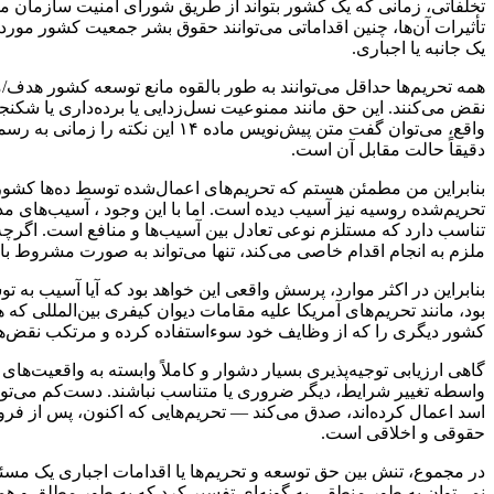
تخلفاتی، زمانی که یک کشور بتواند از طریق شورای امنیت سازمان ملل 
تأثیرات آن‌ها، چنین اقداماتی می‌توانند حقوق بشر جمعیت کشور مورد 
یک جانبه یا اجباری.
همه تحریم‌ها حداقل می‌توانند به طور بالقوه مانع توسعه کشور هدف/مرد
نقض می‌کنند. این حق مانند ممنوعیت نسل‌زدایی یا برده‌داری یا شک
واقع، می‌توان گفت متن پیش‌نویس
دقیقاً حالت مقابل آن است.
بنابراین من مطمئن هستم که تحریم‌های اعمال‌شده توسط ده‌ها کش
تحریم‌شده روسیه نیز آسیب دیده است. اما با این وجود ، آسیب‌های م
تناسب دارد که مستلزم نوعی تعادل بین آسیب‌ها و منافع است. اگرچه م
ملزم به انجام اقدام خاصی می‌کند، تنها می‌تواند به صورت مشروط با
بنابراین در اکثر موارد، پرسش واقعی این خواهد بود که آیا آسیب ب
بود، مانند تحریم‌های آمریکا علیه مقامات دیوان کیفری بین‌المللی
کشور دیگری را که از وظایف خود سوءاستفاده کرده و مرتکب نقض‌های
گاهی ارزیابی توجیه‌پذیری بسیار دشوار و کاملاً وابسته به واقعیت‌های
‌واسطه تغییر شرایط، دیگر ضروری یا متناسب نباشند. دست‌کم می‌تو
اسد اعمال کرده‌اند، صدق می‌کند — تحریم‌هایی که اکنون، پس از فروپ
حقوقی و اخلاقی است.
در مجموع، تنش بین حق توسعه و تحریم‌ها یا اقدامات اجباری یک مسئله
نمی‌توان به طور منطقی به گونه‌ای تفسیر کرد که به طور مطلق و هم