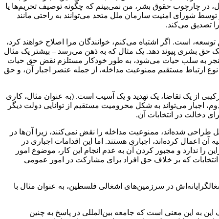
، در چارچوب حقوق بشر، من نمی‌بینم که چگونه توصیف تحریم‌ها یا
توسط شورای امنیت سازمان ملل متحد می‌توانند به راحتی مانند
ا تصدیق می‌کند.
وسعه، است. اگر اشتباه می‌کنم، خوانندگان مرا اصلاح خواهند کرد،
یک حق بشری پیوند دهد. یک مثال که به ذهن می‌رسد – بیشتر یک مثال
استدلال است که تجاوز، یعنی نقض آشکار ممنوعیت بین‌الدولی توسل به زور در بند ۲ ماده ۴ منشور که منجر به سلب حیات می‌شود، به طور خودکار مستلزم نقض حق حیات
 نیستم که این نوع ارتباط مستقیم ممنوعیت مداخله، از جمله عنصر اجبار آن، و حق
کیبی از یک تقاضا، یک تهدید و یک آسیب است. (به عنوان مثال، کاری
دوم، اجبار می‌تواند به شکل محرومیت مستقیم از توانایی دولت دیگر
ای دخالت در انتخابات آن.
 طراحی شده‌اند، ممنوعیت مداخله را نقض نمی‌کنند، زیرا آن‌ها در
آن اعمال کرده‌اند، اجباری هستند. اما این اقدامات اجباری در
ین را ندارد و مجبور کردن آن به عدم انجام این کار، موضوع امور
ن انتخابات که بر خلاف حق افراد برای مشارکت در امور عمومی
الگرایانه‌اش در سرزمین‌های اشغالی فلسطین، به عنوان مثال با
 این به این معنی است که جامعه بین‌المللی در پاسخ به چنین