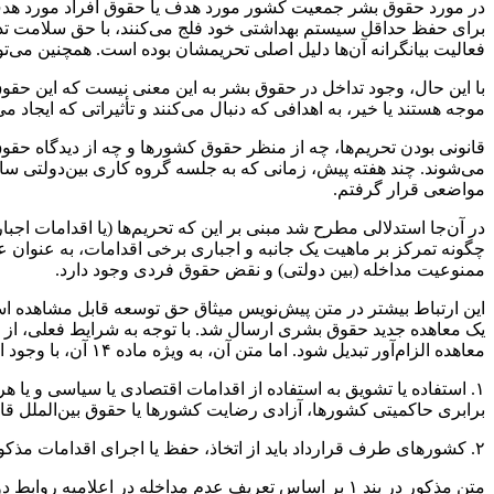
در مورد حقوق بشر جمعیت کشور مورد هدف یا حقوق افراد مورد هدف، آ
برای حفظ حداقل سیستم بهداشتی خود فلج می‌کنند، با حق سلامت تداخل 
فعالیت بیانگرانه‌ آن‌ها دلیل اصلی تحریمشان بوده است. همچنین می‌تو
با این حال، وجود تداخل در حقوق بشر به این معنی نیست که این حقوق 
موجه هستند یا خیر، به اهدافی که دنبال می‌کنند و تأثیراتی که ایجاد می
قانونی بودن تحریم‌ها، چه از منظر حقوق کشورها و چه از دیدگاه حقوق
می‌شوند. چند هفته پیش، زمانی که به جلسه گروه کاری بین‌دولتی س
مواضعی قرار گرفتم.
در آن‌جا استدلالی مطرح شد مبنی بر این که تحریم‌ها (یا اقدامات اجب
چگونه تمرکز بر ماهیت یک جانبه و اجباری برخی اقدامات، به‌ عنوان
ممنوعیت مداخله (بین دولتی) و نقض حقوق فردی وجود دارد.
این ارتباط بیشتر در متن پیش‌نویس میثاق حق توسعه قابل مشاهده 
یک معاهده جدید حقوق بشری ارسال شد. با توجه به شرایط فعلی، از 
معاهده الزام‌آور تبدیل شود. اما متن آن، به ویژه ماده ۱۴ آن، با وجود این آموزنده است:
۱. استفاده یا تشویق به استفاده از اقدامات اقتصادی یا سیاسی و ی
برابری حاکمیتی کشورها، آزادی رضایت کشورها یا حقوق بین‌الملل 
۲. کشورهای طرف قرارداد باید از اتخاذ، حفظ یا اجرای اقدامات مذکور در بند ۱ خودداری کنند.