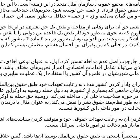
مه‌های مجمع عمومی سازمان ملل متحد در این زمینه است. با این حال
ه نقض حقوق فردی از جمله حق توسعه شود. تحریم‌های چندجانبه مجاز 
و من گمان می‌کنم واژه «از جمله» حداقل به طور اسمی این احتمال ر
عنی حق آن برای رهایی از مداخله و نقض یک حق بشری، در این‌جا حق ت
‌آورم که به نحوی به طور خودکار نقض یک قاعده بین دولتی را با نقض 
مبتنی بر عمل و علمی است – این 
ه ۳۶ شورای حقوق بشر مراجعه کنید). در حالی که من پذیرای این احتمال هستم، مطمئن
در چارچوب اصل عدم مداخله تفسیر کرد. اول، به عنوان نوعی اخاذی، تر
اذی می‌تواند شامل اقدامات اقتصادی، اعم از تحریم‌های مختلف باشد. 
ن مالی شورشیان در قلمرو آن کشور یا استفاده از یک عملیات سایبری بر
ً برای وادار کردن کشور هدف به رعایت تعهدات خود طبق حقوق بین‌الملل
های جامعی که بسیاری از کشورها به دلیل حمله روسیه به اوکراین علیه 
ل در حوزه صلاحیت داخلی آن، مداخله نمی‌کند. روسیه حق حمله به اوکرا
 به طور نظام‌مند حقوق بشر را نقض می‌کند، به عنوان مثال با دزدید
دخالت در امور داخلی این کشورها نیست.
ار کردن آن به رعایت تعهدات حقوقی خود و متوقف کردن سیاست‌های اشغ
 باز هم دخالت در امور داخلی اسرائیل نیست.
ار منحصراً پاسخی به نقض حقوق بین‌الملل توسط آن‌ها باشد. گفتن خلاف