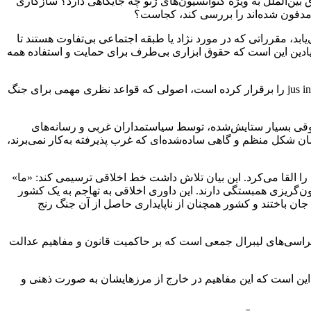
ین‌الملل به ویژه کنوانسیون‌های ژنو چه جایگاهی دارد؟ سازکاری
ابد، مقرراتی که در مورد نژاد یا طبقه اجتماعی بی‌تفاوت‌ هستند تا
یادین این است که حقوق ابزاری بی‌طرف برای حمایت و استفاده همه
مبنای حقوق بین‌الملل نیز تلاش می‌کند اعلام کند که کشورها حتی در دوران جنگ دارای تعهدات اخلاقی هستند و اصول jus ad bellum و jus in bello را برقرار کرده است، اصولی که قواعد نظری مهمی برای جنگ
 حقوقی بسیار ستایش‌شده، توسط سیاستمداران غربی و رسانه‌های
مان شکل منظم و گاهی ساده‌شده‌ای که غرب پذیرفته به‌کار نمی‌برند،
را القا می‌کرد. این بیان تلاش داشت خط اخلاقی ترسیمی کند: «ما»
نون‌گریزی همبستگی دارند. این داوری اخلاقی به تهاجم به یک کشور
 احترام به حاکمیت ملی منشور سازمان ملل متحد کمک کرد. بیش از ۲۰۰ هزار نفر در عراق جان باختند و کشور همچنان از ناپایداری حاصل از آن جنگ رنج
موکراسی‌های لیبرال جمعی است که بر حاکمیت قانون و مفاهیم عدالت
این است که این مفاهیم در خارج از مرزهایشان به‌ صورت ذهنی و