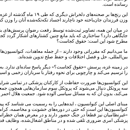
رسانده است.
این رنج‌ها بر صحنه‌های 
وزن فرزندان جان‌باخته خود ناچارند اجساد تکه‌تکه‌شده آنان را وزن کن
در میان این همه، تصاویر ثبت‌شده توسط رفعت رضوان پرسش‌های بنیا
جایگاهی دارد؟ ساختاری که باید مانع چنین کشتارهای آشکار گردد ک
مطرح شود این است: حقوق کجاست؟
ما می‌دانیم که مقرراتی وجود دارند – از جمله معاهدات، کنوانسیون‌ه
بین‌المللی، حل و فصل اختلافات و حفظ صلح تدوین شده‌اند.
را ترسیم می‌کند و چارچوبی برای نحوه رفتار با سربازان زخمی و ا
این کنوانسیون‌ها ضرورت حفاظت از کارکنان پزشکی در تمامی شرایط و
سه پروتکل دنبال می‌شوند که پروتکل سوم سازمان‌هایی همچون جمعیت
می‌کند، بدون آن که به مسائل سیاسی آلوده شود. جمعیت هلال احمر فلسطین (PRCS) در غزه طبق کنوانسیون ژنو و به ‌طور ویژه طبق پروتکل
کنوانسیون‌ها این است که حتی در دوره‌های خشونت و مخاصمه، کرامت
«غیرنظامیان نیز قطعاً در جنگ حضور دارند و در معرض همان خطراتی ق
پزشکی امری ضروری تلقی شده و در مناطق اشغال‌شده، وظایف قد