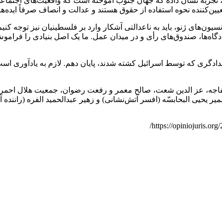
، تجربه نشان داده که جهان جنوب آموخته است که واقعیت‌های اجتما
یین‌کننده نحوه استفاده از حقوق هستند و عدالت و انصاف صرفاً ایده‌
ه‌ها، صندوق‌های رأی و در میدان عمل. ما یک اصل بنیادی را فراموش ک
دف جلب توجه به قربانیان، مایلم (این متن را) با ذکر نام‌های ۱۵ امدادگری که توسط اسرائیل کشته شدند
اجه، عز الدین شعت، صالح معمر و رفعت رضوان، جمعیت هلال احمر فل
سمیر یحیی البحابسّه (افسر آتش‌نشانی) و زهیر عبدالحمید الفره (رانن