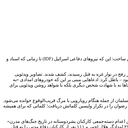
یک دستگاه تلفن همراه مدفون، به همراه صاحب آن، رفعت رضوان، در قبری کم‌عمق در شن‌ها، دست‌کم یک حقیقت مورد مناقشه را روشن ساخت: این که نیروهای دفاعی اسرائیل (IDF) تا زمانی که اسناد و
رفح در نوار غزه به قتل رسیدند، کشف شدند. تصاویر ویدئویی
 – باطل کرد: ادعاهایی مبنی بر این که خودروهای امدادی «به
بر تن نداشتند. این ادعاها نه با شهادت شخص دیگری بلکه با شواهد روشن ویدئویی برای
لمان از جمله هنگام رویارویی با مرگ قریب‌الوقوع خوانده می‌شود.
 رضوان را در تکرار واپسین کلماتش دریافت؛ کلماتی که برای همیشه
Gen)مستقر در ژنو این واقعه را به ‌عنوان «بزرگ‌ترین اعدام دسته‌جمعی کارکنان بشردوستانه در تاریخ جنگ‌های مدرن»
توصیف کرده است. همچنین بنا به گزارش سازمان ملل متحد، اسرائیل از تاریخ ۷ اکتبر ۲۰۲۳ تا کنون بیش از ۱۴۰۰ نفر از کارکنان پزشکی، ۲۷ امدادگر هلال احمر و ۱۱۱ نفر از کارکنان دفاع مدنی را به قتل