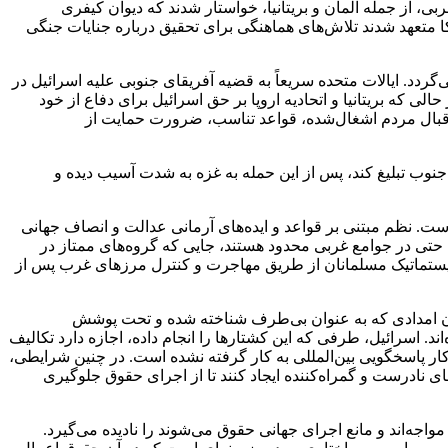
 را در اوکراین انجام می‌دهد، به‌ طور قاطع علیه حقوق بین‌الملل تلقی می‌شود. ۳۹ کشور، عمدتاً غربی، از جمله آلمان و بریتانیا، خواستار شدند که دیوان کیفری
ی روسی بپردازد و بعدها بیش از ۴۰ کشور از جمله ایالات متحده آمریکا متعهد شدند تلاش‌های هماهنگی برای تحقیق درباره جنایات جنگی
دد. ایالات متحده سریعاً به قضیه آفریقای جنوبی علیه اسرائیل در
نفی نشان داد. در حالی که بریتانیا و اتحادیه اروپا بر حق اسرائیل برای دفاع از خود
 در قبال مردم اشغال‌شده، قواعد تناسب، ضرورت حمایت از
جنوب تبلیغ کند، پس از این حمله به غزه به شدت آسیب دیده و
تاز جهان غرب است. نظم مبتنی بر قواعد و ایده‌های آرمانی عدالت و انصاف جهانی
ی حتی در جوامع غربی محدود هستند، جایی که گروه‌های ممتاز در
ری سیستماتیک مسلمانان از طریق مهاجرت و کنترل مرزهای غرب پس از
رکنان امدادی که به ‌عنوان بی‌طرف شناخته شده و تحت پوشش
. اسرائیل، طرفی که این کشتارها را انجام داده، اجازه دارد تکالیف
ازکار پاسخگویی بین‌المللی به کار گرفته نشده است. در چنین شرایطی،
ادرست و گمراه‌کننده ایجاد کنند تا از اجرای حقوق جلوگیری
واجه‌اند و مانع اجرای جهانی حقوق می‌شوند را نادیده می‌گیرد.