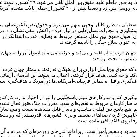
برای مثال، یک تهاجم ، زمانی که روسیه آن
بین‌المللی (ICC) به بررسی احتمال ارتکاب جنایات جنگی توسط نیروها
نی به ‌طرز قابل توجهی مبهم می‌شوند و حقوق تقریباً غیرعملی می‌گر
 (South Africa v. Israel) طبق «کنوانسیون پیشگیری و مجازات نسل‌زدایی در نوار غزه» واکنش م
 ‌طور همزمان اصول حقوق بین‌الملل مستقر مربوط به وظایف قدرت اشغالگر
‌عنوان سلاح جنگی را نادیده گرفته‌اند.
 جهان غرب به آن افتخار می‌کند و جرئت می‌نماید اصول آن را به جهان 
پیشینش به بحث پرداخت.
 گذشته دوباره تأیید کرده است که حقوق بین‌الملل ابزاری برای نخبگان قدرتمند و مم
ی‌کند و چه کسی هدف قرار گرفته، اعمال می‌شوند. این ایده‌های آرمان
هدف‌گیری و قتل بی‌تمایز آفریقایی-آمریکایی‌ها در آمریکا یا هدف‌گی
جلوگیری کند و سازکارهای مؤثر پاسخگویی را نیز در اختیار ندارد. کا
ما سازکارهای مربوط به نقض‌های شدید مقررات جنگ هنوز فعال نشده‌اند
پذیریم. هیچ پاسخ بین‌المللی مناسب و پایدار قابل مشاهده نیست و هیچ س
اموش کردن صداهای ضعیف و برای کشورهای قدرتمندتر که روایت‌های ن
فاً روی کاغذ باقی مانده است.
محدود و تبعیض‌آمیز است، زیرا ناعدالتی‌های روزمره‌ای که مردم با آن م