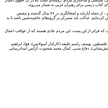
عی، سیاسی و ساختاری مردم، زمینه‌ای است که در آن حقوق اعمال
های کتاب درسی برای رهبران غربی به شمار می‌روند.
بنابراین همزمان با بحث درباره اصول حقوق بین‌الملل و استناد به کنوانسیون‌های ژنو، باید به ناعدالتی آشکار وارد بر فلسطینیان نیز توجه کنیم – از جمله آپارتاید و اشغالگری در ۷۶ سال گذشته و تبعیض
رده‌ایم: عدالت باید متمرکز بر گروه‌های حاشیه‌نشین باشد تا به
، پایان دهم. لازم به یادآوری است که فراتر از این پست، این مردم عادی هستند که از عواقب اعمال
سطین. یوسف راسم خلیفه (کارکنار آمبولانس)، فؤاد ابراهیم
ده آتش‌نشانی)، دفاع مدنی. کمال محمد شحتوت، آژانس امدادرسانی