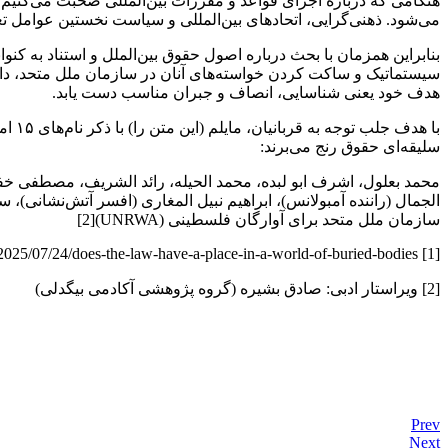
هنگامی که درباره اجرای قواعد و مقررات بین‌المللی صحبت می‌کنیم
می‌شود. ذهنی‌گرایی، اتحادهای بین‌المللی و سیاست نخستین عوامل تع
سیستماتیک و ساکت کردن خواسته‌های آنان در سازمان ملل متحد، دادگا
هدف خود یعنی شناسایی، انصاف و جبران مناسب دست یابد.
با ه
سلیقه‌ای حقوق رنج می‌برند:
محمد بعلول، اشرف ابو لبده، محمد الحیله، رائد الشریف، مصطفی خف
الجمال (راننده آمبولانس)، ابراهیم نبیل المغاری (افسر آتش‌نشانی)، 
سازمان ملل متحد برای آوارگان فلسطینی (UNRWA)[2]
[1] https://opiniojuris.org/2025/07/24/does-the-law-have-a-place-in-a-world-of-buried-bodies/
[2] ویراستار ادبی: صادق بشیره (گروه پژوهشی آکادمی بیگدلی)
Prev
Next