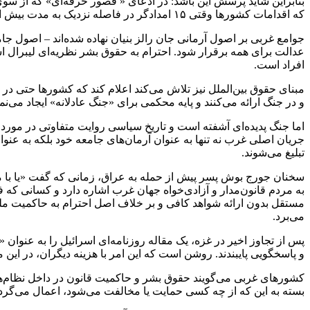
بنابراین شاید پرسش این باشد: در ادعای « قصور حرفه‌ای» که از سو
که اقدامات کشورها وقتی ۱۵ امدادگر در فاصله نزدیک به مدت بیش از پنج دقیقه در کمین قرار گرفته و سپس اجساد، آمبولانس‌ها و شواهد مدفون شده‌اند را بررسی کند، کجاست؟
جوامع غربی بر اصول آرمانی جان رالز بنیان نهاده شده‌اند – اصول جامع
عدالت برای همه برقرار شود. احترام به حقوق بشر نظریه‌ای لیبرال
افراد است.
و در جنگ ارائه می‌کنند و پایه محکمی برای «جنگ عادلانه» ایجاد می‌نما
اما جنگ پدیده‌ای آشفته است و تاریخ سیاسی روایت متفاوتی در مورد 
جریان اصلی غرب نه تنها به‌ عنوان آرمان‌های جامعه خود بلکه به ‌عن
تبلیغ می‌شوند.
سخنان جورج بوش پسر پیش از حمله به عراق، زمانی که گفت «یا با ما ه
به مردم قانون‌مدار و آزادی‌خواه جهان غرب اشاره دارد و کسانی که فع
می‌برد.
پس از تجاوز اخیر در غزه، یک مقاله روزنامه‌ای اسرائیل را به ‌عنو
و پاسخگویی پایبندند. روشن است که این امر با هزینه دیگران، در ا
کشورهای غربی می‌گویند حقوق بشر و حاکمیت قانون در داخل نظام‌های
بسته به این که از چه کسی حمایت یا مخالفت می‌شود، اعمال می‌گردد