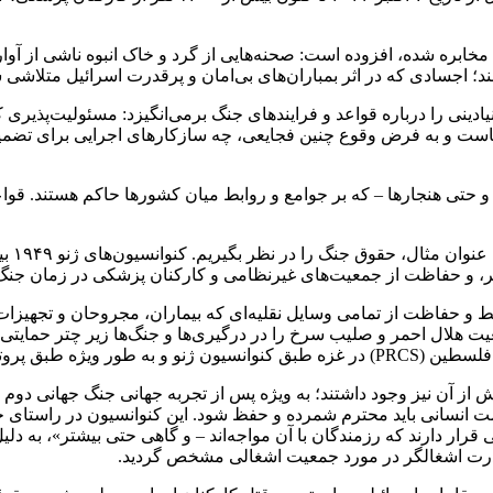
دلخراش دیگری که طی ۱۹ ماه گذشته از غزه مخابره شده، افزوده است: صحنه‌هایی از گرد و خاک
ند؛ اجسادی که در اثر بمباران‌های بی‌امان و پرقدرت اسرائیل متلاشی شد
دینی را درباره قواعد و فرایندهای جنگ برمی‌انگیزد: مسئولیت‌پذی
جاست و به فرض وقوع چنین فجایعی، چه سازکارهای اجرایی برای تضمی
ا و حتی هنجارها – که بر جوامع و روابط میان کشورها حاکم‌ هستند. قو
سیر، و حفاظت از جمعیت‌های غیرنظامی و کارکنان پزشکی در زمان جنگ
 حفاظت از تمامی وسایل نقلیه‌ای که بیماران، مجروحان و تجهیزات پز
 هلال احمر و صلیب سرخ را در درگیری‌ها و جنگ‌ها زیر چتر حمایتی 
 سوم فعالیت می‌کند.
 انسانی باید محترم شمرده و حفظ شود. این کنوانسیون در راستای حم
رار دارند که رزمندگان با آن مواجه‌اند – و گاهی حتی بیشتر»، به دل
رت اشغالگر در مورد جمعیت اشغالی مشخص گردید.