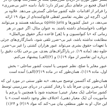
اعمال فجیع در جاهای دیگر تمرکز دارد؛ ثانیاً، دامنه «غیر بی‌ضرری»
را فراتر از اقدامات علیه کشور ساحلی گسترش می‌دهد. علاوه بر
این، اگرچه این نظریه، تفاسیر لفظی قانع‌کننده‌ای از مواد ۱۹ ارائه
می‌دهد، در عمل کشورها و opinio juris بی‌سابقه هستند و می‌توانند
عواقب ناخواسته‌ای داشته باشند. به عنوان مثال، اگر عبور در هر
زمانی که «با کنوانسیون و با [هر] قاعده دیگر حقوق بین‌الملل»
مطابقت نداشته باشد، غیر بی¬ضرر تلقی شود، ناسازگاری‌های جزئی
با تعهدات حقوق بشری می‌تواند عبور هزاران کشتی را غیر بی¬ضرر
جلوه دهد (ماده ۱۹). در پاراگراف‌های بعدی، من برخی نکات دقیق را
درباره این تفاسیر از مواد ۱۹(۱) و (۲)(الف) پیشنهاد می‌کنم.
عبور مغایر با صلح، نظم عمومی یا امنیت کشور ساحلی – بخش
اول، ماده ۱۹(۱)، همان‌طور که در ماده ۱۹(۲)(الف) آمده است
همان‌طور که آکسمن توضیح می‌دهد، «به طور سنتی در مورد این که
آیا بی‌ضرر بودن صرفاً باید با رفتار کشتی در دریای سرزمینی توسط
کشور ساحلی (یک معیار عینی) سنجیده شود یا همچنین با پرچم یا
مأموریت آن (یک معیار ذهنی)، اختلاف نظر وجود داشته است.» با
این حال، او به طور منطقی بیان می¬کند که مواد ۱۹(۲) و ۲۴(۱)