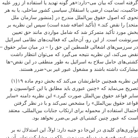
گرفته است که بیان می¬دارد:«هر گونه تهدید یا استفاده از زور علیه
حاکمیت، تمامیت ارضی یا استقلال سیاسی کشور ساحلی، یا به هر
نحوی که اصول حقوق بین‌الملل مندرج در [منشور سازمان ملل
متحد] را نقض کند.» (تأکید اضافه شده است) سپس این نظریه بر
بخش مورد تأکید متمرکز شد که شامل مواردی مانند حق تعیین
سرنوشت است. از این رو، آن‌جایی که فعالیت‌های نظامی اسرائیل
در سرزمین‌های اشغالی فلسطین این حق را – در میان سایر حقوق –
نقض می‌کند، این نظریه نتیجه می‌گیرد که می‌توان انتظار داشت
کشتی‌های حامل سلاح به اسرائیل به طور منطقی در این نقض¬ها
مشارکت داشته باشند و مشغول عبور غیر بی¬ضرر هستند.
این نظریه همچنین خاطرنشان می‌کند که بخش دوم ماده ۱۹(۱)
تصریح می‌نماید که «چنین عبوری باید مطابق با این کنوانسیون و
سایر قواعد حقوق بین‌الملل صورت گیرد.» این نظریه دامنه «سایر
قواعد حقوق بین‌الملل» را مشخص نمی‌کند و با در نظر گرفتن
احتمال استفاده از محموله برای ارتکاب جنایات بین‌المللی، معتقد
است که عبور چنین کشتی‌ای غیر بی‌ضرر نخواهد بود.
نوآوری‌های کلیدی در این‌جا دو جنبه دارد: اولاً، این استدلال نه بر
بستر عبور فوری در دریای سرزمینی بلکه بر مشارکت نهایی آن در