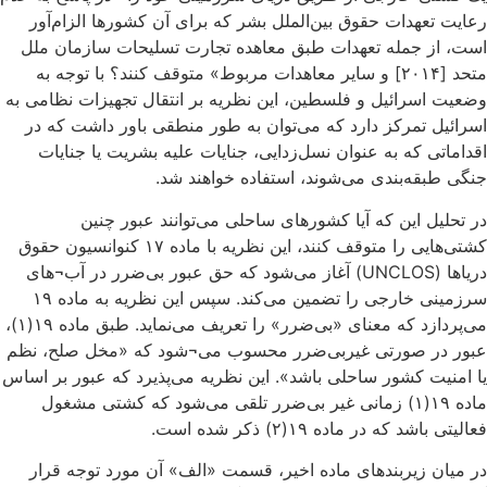
رعایت تعهدات حقوق بین‌الملل بشر که برای آن کشورها الزام‌آور
است، از جمله تعهدات طبق معاهده تجارت تسلیحات سازمان ملل
متحد [۲۰۱۴] و سایر معاهدات مربوط» متوقف کنند؟ با توجه به
وضعیت اسرائیل و فلسطین، این نظریه بر انتقال تجهیزات نظامی به
اسرائیل تمرکز دارد که می‌توان به طور منطقی باور داشت که در
اقداماتی که به عنوان نسل‌زدایی، جنایات علیه بشریت یا جنایات
جنگی طبقه‌بندی می‌شوند، استفاده خواهند شد.
در تحلیل این که آیا کشورهای ساحلی می‌توانند عبور چنین
کشتی‌هایی را متوقف کنند، این نظریه با ماده ۱۷ کنوانسیون حقوق
دریاها (UNCLOS) آغاز می‌شود که حق عبور بی‌ضرر در آب¬های
سرزمینی خارجی را تضمین می‌کند. سپس این نظریه به ماده ۱۹
می‌پردازد که معنای «بی‌ضرر» را تعریف می‌نماید. طبق ماده ۱۹(۱)،
عبور در صورتی غیربی‌ضرر محسوب می¬شود که «مخل صلح، نظم
یا امنیت کشور ساحلی باشد». این نظریه می‌پذیرد که عبور بر اساس
ماده ۱۹(۱) زمانی غیر بی‌ضرر تلقی می‌شود که کشتی مشغول
فعالیتی باشد که در ماده ۱۹(۲) ذکر شده است.
در میان زیربندهای ماده اخیر، قسمت «الف» آن مورد توجه قرار