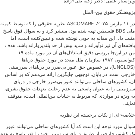
ویراستار علمی: دکتر زکیه تقی¬زاده
پژوهشگر حقوق بین¬الملل
در ۱۱ مارس ۲۰۲۵، ASCOMARE نظریه حقوقی را که توسط کمیته
ملی BDS فلسطین تهیه شده بود، منتشر کرد و به سوال فوق پاسخ
مثبت داد. این مقاله به خوبی نوشته شده و تبیین‌کننده است، اما
یافته‌های آن نیز نوآورانه و شاید بیش از حد بلندپروازانه باشد. هدف
من در این‌جا بررسی دقیق استدلال‌های آن در مورد ماده ۱۹
کنوانسیون ۱۹۸۲ سازمان ملل متحد در مورد حقوق دریاها
(UNCLOS)، در خصوص حق عبور بی‌ضرر در دریاهای سرزمینی
خارجی است. در پایان، توجیهی جایگزین ارائه می‌دهم که بر اساس
آن، کشورهای ساحلی می‌توانند عبور بی‌ضرر خارجی در دریای
سرزمینی را به عنوان پاسخی به عدم رعایت تعهدات حقوق بشری،
به ویژه در مواردی که مربوط به جنایات بین‌المللی است، متوقف
نمایند.
خلاصه¬ای از نکات برجسته این نظریه
سوال مورد توجه این است که آیا کشورهای ساحلی می‌توانند عبور
یک کشتی خارجی از طریق دریای سرزمینی خود را «در پاسخ به عدم