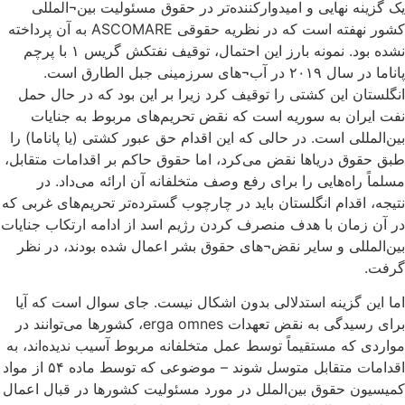
یک گزینه نهایی و امیدوارکننده‌تر در حقوق مسئولیت بین¬المللی
کشور نهفته است که در نظریه حقوقی ASCOMARE به آن پرداخته
نشده بود. نمونه بارز این احتمال، توقیف نفتکش گریس ۱ با پرچم
پاناما در سال ۲۰۱۹ در آب¬های سرزمینی جبل الطارق است.
انگلستان این کشتی را توقیف کرد زیرا بر این بود که در حال حمل
نفت ایران به سوریه است که نقض تحریم‌های مربوط به جنایات
بین‌المللی است. در حالی که این اقدام حق عبور کشتی (یا پاناما) را
طبق حقوق دریاها نقض می‌کرد، اما حقوق حاکم بر اقدامات متقابل،
مسلماً راه‌هایی را برای رفع وصف متخلفانه آن ارائه می‌داد. در
نتیجه، اقدام انگلستان باید در چارچوب گسترده‌تر تحریم‌های غربی که
در آن زمان با هدف منصرف کردن رژیم اسد از ادامه ارتکاب جنایات
بین‌المللی و سایر نقض¬های حقوق بشر اعمال شده بودند، در نظر
گرفت.
اما این گزینه استدلالی بدون اشکال نیست. جای سوال است که آیا
برای رسیدگی به نقض تعهدات erga omnes، کشورها می‌توانند در
مواردی که مستقیماً توسط عمل متخلفانه مربوط آسیب ندیده‌اند، به
اقدامات متقابل متوسل شوند – موضوعی که توسط ماده ۵۴ از مواد
کمیسیون حقوق بین‌الملل در مورد مسئولیت کشورها در قبال اعمال