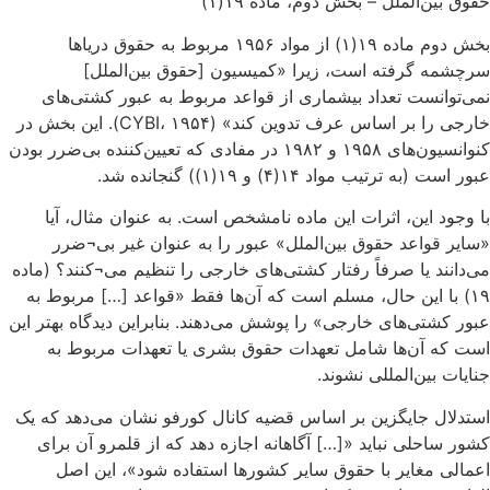
حقوق بین‌الملل – بخش دوم، ماده ۱۹(۱)
بخش دوم ماده ۱۹(۱) از مواد ۱۹۵۶ مربوط به حقوق دریاها
سرچشمه گرفته است، زیرا «کمیسیون [حقوق بین‌الملل]
نمی‌توانست تعداد بیشماری از قواعد مربوط به عبور کشتی‌های
خارجی را بر اساس عرف تدوین کند» (CYBI، ۱۹۵۴). این بخش در
کنوانسیون‌های ۱۹۵۸ و ۱۹۸۲ در مفادی که تعیین‌کننده بی‌ضرر بودن
عبور است (به ترتیب مواد ۱۴(۴) و ۱۹(۱)) گنجانده شد.
با وجود این، اثرات این ماده نامشخص است. به عنوان مثال، آیا
«سایر قواعد حقوق بین‌الملل» عبور را به عنوان غیر بی¬ضرر
می‌دانند یا صرفاً رفتار کشتی‌های خارجی را تنظیم می¬کنند؟ (ماده
۱۹) با این حال، مسلم است که آن‌ها فقط «قواعد […] مربوط به
عبور کشتی‌های خارجی» را پوشش می‌دهند. بنابراین دیدگاه بهتر این
است که آن‌ها شامل تعهدات حقوق بشری یا تعهدات مربوط به
جنایات بین‌المللی نشوند.
استدلال جایگزین بر اساس قضیه کانال کورفو نشان می‌دهد که یک
کشور ساحلی نباید «[…] آگاهانه اجازه دهد که از قلمرو آن برای
اعمالی مغایر با حقوق سایر کشورها استفاده شود»، این اصل