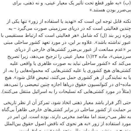
(ب) «به طور قطع تحت تأثیر یک معیار عینی، و نه ذهنی، برای
بی‌ضرر بودن هستند.»
نکته قابل توجه این است که «تهدید یا استفاده از زور» تنها یکی از
چندین فعالیتی است که در دریای سرزمینی صورت می‌گیرد – به
ویژه زیر بند (ل) که شامل «هر فعالیتی است که ارتباط مستقیمی با
عبور نداشته باشد». علاوه بر این، در مورد تعهد کشور ساحلی مبنی
بر «عدم ممانعت از عبور بی‌ضرر کشتی‌های خارجی از دریای
سرزمینی»، ماده ۲۴(۱) معیار عینی را ترجیح می‌دهد، زیرا تصریح
می‌کند که «کشور ساحلی نباید به صورت ظاهری یا واقعی علیه
کشتی‌های هیچ کشوری یا علیه کشتی‌هایی که محموله‌هایی را به، از
یا به نمایندگی از هر کشوری حمل می‌کنند، تبعیض قائل شود». هیچ
ماده¬ای در کنوانسیون حقوق دریاها اجازه چنین تبعیضی را نمی‌دهد
(مثلاً در مورد کشتی‌هایی که تسلیحات را به اسرائیل منتقل می‌کنند).
حتی اگر قرار باشد معیار ذهنی اتخاذ شود، تمرکز آن از نظر تاریخی
بر حمایت از کشور ساحلی در برابر کشتی‌های خارجی ظاهراً بی‌گناه
به نظر می¬رسند اما مقاصد مخربی دارند، بوده است. این امر در
مورد استفاده از زور «به هر نحوی که ناقض اصول حقوق بین‌الملل
مندرج در منشور سازمان ملل متحد باشد» نیز صادق است.