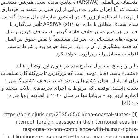
متخلفانه بین‌المللی (ARSIWA) بی‌پاسخ مانده است. همچنین مشخص
نیست که آیا اجرای مقررات دریایی از این قبیل بر «تعهد به خودداری
از تهدید یا استفاده از زور که در [منشور سازمان ملل متحد] گنجانده
شده است»، مطابق با ماده ۵۰(۱)(a) ARSIWA تأثیر می‌گذارد یا
خیر. در هر صورت، بر خلاف حادثه گریس ۱، متوقف کردن ارسال
محوله¬های تسلیحاتی به اسرائیل مستقیماً با نقض حقوق بین‌الملل
که قصد پیشگیری از آن را دارد، مرتبط خواهد بود و شرط تناسب
اقدامات متقابل را نیز برآورده خواهد کرد.
بنابراین پاسخ به سوال مطرح‌شده در عنوان این نوشتار، شاید
«مثبت» باشد. (قابل توجه است که بزرگترین تامین‌کنندگان تسلیحات
برای اسرائیل، همان کشورهایی بودند که در توقیف کشتی گریس ۱
دست داشتند، توقیفی که مربوط به اجرای تحریم‌های ایالات متحده و
اتحادیه اروپا بود – بریتانیا تنها در سال ۲۰۲۰ از اتحادیه اروپا خارج
شد.)[2]
[1] https://opiniojuris.org/2025/05/01/can-coastal-states-
interrupt-foreign-passage-in-their-territorial-seas-in-
response-to-non-compliance-with-human-rights-
obligations-a-response-to-the-ascomare-legal-opinion/. [