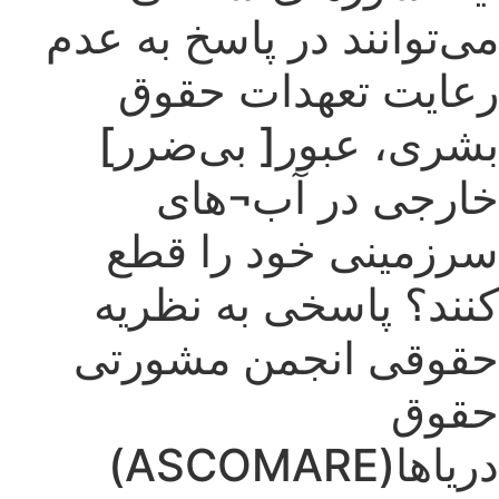
می‌توانند در پاسخ به عدم
رعایت تعهدات حقوق
بشری، عبور[ بی‌ضرر]
خارجی در آب¬های
سرزمینی خود را قطع
کنند؟ پاسخی به نظریه
حقوقی انجمن مشورتی
حقوق
دریاها(ASCOMARE)