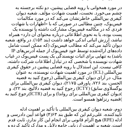
در مورد همخوانی با رویه قضایی پیشین، دو نکته برجسته به
چشم می‌خورد. نخست، اهمیت شهادت مؤلف. شعبه دیوان
کیفری بین‌المللی خاطرنشان می‌کند که در مورد مکالمات
فیس‌بوک، چنین مطالبی در صورتی که با «اظهارات یا شهادت
فردی که در مکالمه فیس‌بوک مشارکت داشته یا نویسنده یک
پست بوده، یا به ‌نحوی اطلاعاتی درباره محتوای آن دارد» همراه
نباشد، ارزش اثباتی اندکی خواهد داشت (بند ۱۵۴). در واقع، شعبه
دیوان تأکید می‌کند که مطالب فیس‌بوک (که ممکن است شامل
داده‌های ارائه‌شده توسط خود فیس‌بوک از جمله آدرس‌های IP
باشد) به تنهایی برای اثبات نویسندگی یک پست فیس‌بوک در غیاب
شهادت نویسنده یا شخصی که در تبادل اطلاعات شرکت داشته،
کافی نیست. این استدلال با رویه قضایی پیشین در حقوق کیفری
بین‌المللی (ICL) در مورد اهمیت شهادت نویسنده، به عنوان
مثال، در آرای دیوان کیفری بین‌المللی (رجوع کنید به قضیه
الحسن، بند ۷۲۶، پاورقی ۲۱۷۵)، دیوان کیفری بین‌المللی برای
یوگسلاوی سابق) (ICTY) رجوع کنید به قضیه دلالیچ، بند ۲۲)، و
)دیوان کیفری بین‌المللی برای رواندا) و برای (ICTR)رجوع کنید به
)قضیه رنزاهو( همسو است.
دوم، شعبه دیوان کیفری بین‌المللی با تأکید بر اهمیت ادله
تأییدکننده، علی‌رغم این که طبق بند ۶۳(۴) قواعد آیین دادرسی و
ادله (RPE) هیچ الزام قانونی برای انجام این کار ندارد، ثابت قدم
است. شعبه بر اهمیت ارزیابی جامع دلایل و مدارک تأکید کرده و