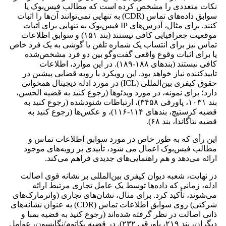
نکات متعددی را مشخص کرده است که مطالب فیس‌بوک یا
سوابق داده‌های تماس (CDR) به ‌تنهایی نمی‌توانند آن‌ها را اثبات
کنند. برای مثال، آدرس‌های IP فیس‌بوک به‌ تنهایی برای اثبات
موقعیت جغرافیایی کافی نیستند (بند ۱۵۱) و سوابق اطلاعات
تماس نیز برای انتساب یک شماره تلفن یا گوشی به یک فرد خاص
یا برای اثبات وقوع واقعی گفت‌وگو بین دو فرد مشخص‌شده
کافی نیستند (بندهای ۱۸۸-۱۸۹). در این موارد، اطلاعات
تاییدکننده نیاز خواهد بود. این رویکرد با رویه قضایی پیشین در
حقوق کیفری بین‌المللی (ICL) در مورد ادله دیجیتال همخوانی
دارد؛ برای نمونه، در مورد ویدئوها (رجوع کنید به قضیه الحسن،
بند ۱۰۳۱، پاورقی ۳۴۵۸)، ارتباطات شنودشده (رجوع کنید به
قضیه کرستیچ، بندهای ۱۱۴-۱۱۶)، و عکس‌ها (رجوع کنید به
قضیه نتاگاندا، بند ۶۸).
این رأی که به طور خاص در مورد سوابق اطلاعات تماس و
مطالب فیس‌بوک اعمال می شود، تأییدی بر رویه‌های موجود
ارائه می‌دهد و هم راهنمایی‌های جدیدی فراهم می‌کند.
در نهایت، شعبه دیوان کیفری بین‌المللی بر نشانه قوی اصالت
ادله، زمانی که داده‌ها توسط یک عامل تجاری مرتبط ارائه
می‌شوند، تأکید کرد. برای مثال، نشان‌های تجاری (واترمارک‌های
شرکتی) روی سوابق اطلاعات تماس (CDR) به‌ عنوان نشانه‌های
ذاتی اصالت در نظر گرفته شده‌اند (رجوع کنید به قضیه بمبا و
دیگران، بند ۲۱۹، پاورقی ۲۳۲). در قضیه یکاتوم/نگایسون، عوامل