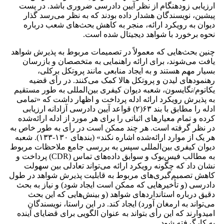
ارزیابی زودهنگام از نظر آیین دادرسی ضروری باشد. در پست
پیشین، نویسندگان هشدار داده بودند که به نظر می‌رسد گذار
دیوان به رویکرد ارائه، منجر به کاهش بحث‌های شعب درباره
نحوه برخورد با شواهد دیجیتال شده است.
چنین بحث‌هایی که معمولاً در تصمیمات مربوط به پذیرش شواهد
یافت می‌شوند، برای ارائه راهنمایی به متخصصان و بازرسان
بسیار مهم هستند و به ایجاد منابعی مانند پروتکل برکلی،
رهنمودهای لیدن و پروتکل هالا کمک می‌کنند. در رأی قضیه
یکاتوم/نگایسون، شعبه دیوان کیفری بین‌المللی به ‌طور مستقیم
به پذیرش رویکرد ارائه ادله پرداخت و اظهار داشت که «تمامی
ادله را مطابق با بند ۶۳(۲) قواعد آیین دادرسی آزادانه ارزیابی
کرده و تمام معیارهای اثباتی را برای هر مورد از ادله ارائه‌شده
در نظر گرفته است. هر چند ممکن است در رأی به‌ طور خاص به
هر یک از موارد ارائه‌شده اشاره نکند» (بندهای ۱۳۰-۱۳۳). شعبه
دیوان کیفری بین‌المللی سپس به بررسی جامع ملاحظات مربوط
به مطالب فیس‌بوک و سوابق داده‌های تماس (CDR) پرداخت و
نشان داد که چگونه رویکرد ارائه می‌تواند تعادلی بین سهولت
کاهش تصمیم‌گیری‌های مربوط به قابلیت پذیرش شواهد در طول
دادرسی (و تأخیرهایی که ممکن است ایجاد شود) و نیاز به بحث
دقیق درباره استانداردهای شواهد (و بینش‌هایی که این بحث
می‌تواند به ارمغان آورد) ایجاد کند. در این راستا، نویسندگان
امیدوارند که این رأی بتواند به‌ عنوان الگویی برای قضایای آینده
به کارگرفته شود.