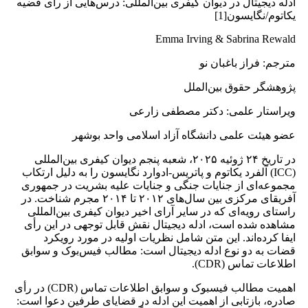
ادله دیجیتال در دیوان کیفری بین‌المللی: درس‌هایی از رای قضیه
یکاتوم/نگایسون[1]
Emma Irving & Sabrina Rewald
مترجم: فراز باغبان نو
پژوهشگر حقوق بین‌الملل
ویراستار علمی: دکتر مصطفی زارعی
عضو هیئت علمی دانشگاه آزاد اسلامی واحد بوشهر
در تاریخ ۲۴ ژوئیه ۲۰۲۵، شعبه پنجم دیوان کیفری بین‌المللی
(ICC) آلفرد یکاتوم و پاتریس-ادوارد نگایسون را به دلیل ارتکاب
مجموعه‌ای از جنایات جنگی و جنایات علیه بشریت در جمهوری
آفریقای مرکزی بین سال‌های ۲۰۱۲ تا ۲۰۱۴ مجرم شناخت. در
راستای رویه‌ای که در سایر آرای اخیر دیوان کیفری بین‌المللی
مشاهده شده است، ادله دیجیتال نقش قابل ‌توجهی در این رأی
ایفا کرده‌اند. این متن شامل نظریات اولیه در مورد رویکرد
قضات به دو نوع ادله دیجیتال است: مطالب فیس‌بوک و سوابق
اطلاعات تماس (CDR).
اهمیت مطالب فیسبوک و سوابق اطلاعات تماس (CDR) در رأی
صادره، بازتابی از اهمیت این ادله در قضایای طرفین دعوا است: