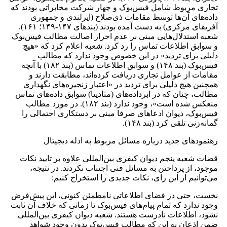
تجاری مربوط شامل فیس‌بوک و چهار شرکت مخابراتی بودند که
داده‌های آن‌ها توسط مقامات ذی‌صلاح (ایرلندی و جمهوری
آفریقای مرکزی) به ‌دست آمده بودند (بندهای ۱۴۷-۱۴۹؛ ۱۶۱).
شعبه استدلال‌هایی مبنی بر عدم احراز اصالت مطالب فیس‌بوک
و سوابق اطلاعات تماس را رد کرد. شعبه اعلام کرد که «هیچ
دلیلی برای تردید» در این خصوص وجود ندارد که مطالب
فیس‌بوک (بند ۱۴۸) و سوابق اطلاعات تماس (بند ۱۸۲) با آنچه
مقامات از عوامل تجاری دریافت کرده‌اند، مطابقت دارند و
همچنین هیچ دلیلی برای تردید در «اعتبار زنجیره‌های نگهداری
مطالب، چنان‌ که در ابرداده‌های (متادیتا) سوابق داده‌های تماس
منعکس شده است»، وجود ندارد (بند ۱۸۲). در مورد مطالب
فیس‌بوک، دیوان ادعاهای صرفا مبنی بر دستکاری احتمالی را
گمانه‌زنی تلقی کرد (بند ۱۴۸).
رهنمودهای جدید درباره مسائل مربوط به ادله دیجیتال
قضات شعبه پنجم دیوان کیفری بین‌المللی علاوه بر تایید نکات
موجود، از پرداختن به مسائل فنی اجتناب نکردند. در نتیجه،
می‌توانیم از این رای، نکات جدیدی را استخراج کنیم:
نخست، حتی در فضای اطلاعاتی نامطمئن کنونی، این پیش‌فرض
وجود ندارد که تمام پیام‌های فیس‌بوک تا زمانی که خلاف آن ثابت
نشود، اطلاعات نادرست هستند. شعبه دیوان کیفری بین‌المللی
ضمن اذعان به این که مطالب فیس‌بوک بدون وجود شواهد