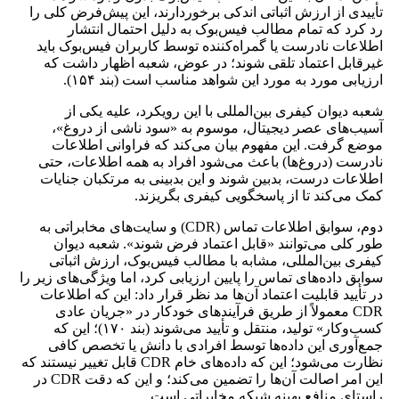
تأییدی از ارزش اثباتی اندکی برخوردارند، این پیش‌فرض کلی را
رد کرد که تمام مطالب فیس‌بوک به دلیل احتمال انتشار
اطلاعات نادرست یا گمراه‌کننده توسط کاربران فیس‌بوک باید
غیرقابل ‌اعتماد تلقی شوند؛ در عوض، شعبه اظهار داشت که
ارزیابی مورد به مورد این شواهد مناسب است (بند ۱۵۴).
شعبه دیوان کیفری بین‌المللی با این رویکرد، علیه یکی از
آسیب‌های عصر دیجیتال، موسوم به «سود ناشی از دروغ»،
موضع گرفت. این مفهوم بیان می‌کند که فراوانی اطلاعات
نادرست (دروغ‌ها) باعث می‌شود افراد به همه اطلاعات، حتی
اطلاعات درست، بدبین شوند و این بدبینی به مرتکبان جنایات
کمک می‌کند تا از پاسخگویی کیفری بگریزند.
دوم، سوابق اطلاعات تماس (CDR) و سایت‌های مخابراتی به
‌طور کلی می‌توانند «قابل‌ اعتماد فرض شوند». شعبه دیوان
کیفری بین‌المللی، مشابه با مطالب فیس‌بوک، ارزش اثباتی
سوابق داده‌های تماس را پایین ارزیابی کرد، اما ویژگی‌های زیر را
در تأیید قابلیت اعتماد آن‌ها مد نظر قرار داد: این که اطلاعات
CDR معمولاً از طریق فرآیندهای خودکار در «جریان عادی
کسب‌وکار» تولید، منتقل و تأیید می‌شوند (بند ۱۷۰)؛ این که
جمع‌آوری این داده‌ها توسط افرادی با دانش یا تخصص کافی
نظارت می‌شود؛ این که داده‌های خام CDR قابل‌ تغییر نیستند که
این امر اصالت آن‌ها را تضمین می‌کند؛ و این که دقت CDR در
راستای منافع بهینه شبکه مخابراتی است.