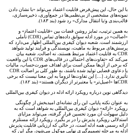
با این حال، این پیش‌فرض قابلیت اعتماد می‌تواند «با نشان دادن
نمونه‌های مشخصی از بی‌نظمی‌ها در جمع‌آوری، ذخیره‌سازی،
قالب‌بندی و/یا انتقال مدارک» رد شود (بند ۱۸۳).
به همین ترتیب، تمایز روشن قضات بین «قابلیت اعتماد» و
«اصالت» در مورد ادله سوابق داده‌های تماس (CDR) تأملی
ارزشمند است. شعبه دیوان کیفری بین‌المللی اظهار می‌دارد که
پرسش‌های مربوط به ماهیت، نویسندگی و فرآیند تولید شواهد
CDR به قابلیت اعتماد مرتبط هستند، نه اصالت. شعبه بیان
می‌کند که «تفاوت‌های احتمالی در قالب‌های CDR یا این واقعیت
که برخی از آن‌ها ممکن است برای اهداف صورت‌حساب، مالیات
یا دعاوی قضایی تولید شده باشند، به ‌طور کلی بر اصالت CDR
تأثیری ندارد. […] این تفاوت‌ها لزوماً به این معنا نیست که برخی
CDRها «اصیل‌تر» یا معتبرتر از دیگران هستند» (بند ۱۸۲).
دیدگاهی نوین درباره رویکرد ارائه ادله در دیوان کیفری بین‌المللی
به ‌عنوان نکته پایانی، این رأی نشانه‌ای امیدبخش از چگونگی
رویکرد «ارائه» دیوان کیفری بین‌المللی به شواهد است که به
دلیل سهولت آن مورد تحسین قرار گرفته، می‌تواند مزایای
استدلالی رویکرد پذیرش را در بر بگیرد. رویکرد ارائه مستلزم
ارائه رسمی همه ادله است، در حالی که ارزیابی قابلیت پذیرش
ادله به مرحله تصمیم‌گیری نهایی موکول می‌شود، مگر این که