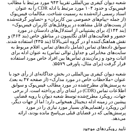
شعبه دیوان کیفری بین‌المللی تقریباً ۹۴۳ مورد مرتبط با مطالب
فیس‌بوک و حدود ۱۰۴ مورد مرتبط با ادله CDR را به ‌عنوان
اسناد رسمی ارائه‌شده به رسمیت شناخت. مکالمات فیس‌بوک
(از جمله «پیام‌های خصوصی بین کاربران» و «تصاویر گرفته‌شده
از پست‌های قابل‌ مشاهده در پروفایل‌های کاربران فیس‌بوک»
[بند ۱۴۴])، برای پشتیبانی از استدلال‌های دادستان در مورد
حضور و فعالیت‌های آقای نگایسون در مناطق خاص (بند ۴۶۴) و
نقش هماهنگ‌کننده او در گروه آنتی‌بالاکا (بند ۴۳۵) استفاده شدند.
سوابق داده‌های تماس (شامل داده‌های تماس، اقلام مربوط به
سایت‌های مخابراتی و جداول توالی تماس) به‌ عنوان ادله برای
اثبات وجود و زمان‌بندی تماس‌ها بین افراد خاص مورد استفاده
قرار گرفت (برای مثال، پاورقی ۵۵۷۹(.
شعبه دیوان کیفری بین‌المللی در بخش جداگانه‌ای از رأی خود با
عنوان «ملاحظات خاص در مورد مدارک» (از صفحه ۴۷ به بعد)،
به پرسش‌های مطرح‌شده در مورد مطالب فیس‌بوک و سوابق
اطلاعات تماس (CDR) در ابتدای رأی پرداخته است. از برخی
جهات، رویکرد مطرح‌شده توسط شعبه دیوان با رویه قضایی
پیشین در زمینه ادله دیجیتال همخوانی دارد؛ اما از جهات دیگر،
این رویکرد راهنمایی‌های بسیار مورد نیازی را در مورد
پرسش‌هایی که در قضایای قبلی بی‌پاسخ مانده بودند، ارائه
می‌دهد.
تایید رویکردهای موجود