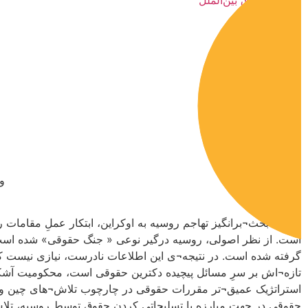
حقوق بین‌الملل
و
ویژگی بحث¬برانگیز تهاجم روسیه به اوکراین، ابتکار عملِ مقاما
است. از نظر اصولی، روسیه درگیر نوعی « جنگ حقوقی» شده است 
گرفته شده است. در نتیجه¬ی این اطلاعات نادرست، نیازی نیست که
تازه¬اش بر سرِ مسائل پیچیده دکترین حقوقی است، محکومیت آشکار 
استراتژیک عمیق¬تر مقررات حقوقی در چارچوب تلاش¬های چین و ر
حقوقی در جهت مبارزه با تسلیحاتی کردن حقوق توسط روسیه، تلا