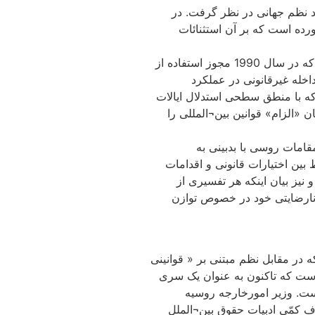
د نظم جهانی در نظر گرفت. در
ده است که بر آن استثنائات
تجاوز به عراق با رهبری آمریکا در سال 2003 از طریق یک استدلال حقوقی پیچیده توجیه شد مبنی بر این که قطعنامه‌های سازمان ملل که در سال 1990 مجوز استفاده از
 دلیل مداخله غیرقانونی در عملکرد
که با منطق سطحی استدلال ایالات
«الزام» قوانین بین¬المللی را
قامات روسی با بدبینی به
بین اختیارات قانونی و اقدامات
نیز بیان اینکه هر تفسیری از
 نارضایتی خود در خصوص توازن
ه در مقابل نظم مبتنی بر « قوانینی
است که تاکنون به عنوان یک سری
ست. وزیر امورخارجه روسیه
ف کمّی ادبیات حقوق بین¬الملل