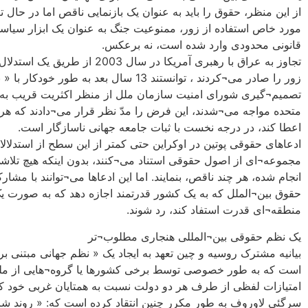
از این منظر، حقوق را باید به عنوان یک بازنمایی ناقص اما در ح
مورد خاص استفاده از زور، ممنوعیت جنگ به عنوان یک ابزار سیا
قانونی محدودی وارد شده است، نه برعکس.
زور را صادر می¬کردند ، ‌توانستند 13 
تصمیم¬گیری شورای امنیت سازمان ملل از منظر اکثریت قریب به ات
متحده مواجه می¬شدند، این فرض را مدّ نظر قرار می¬دادند که هر ت
اعطا کند، در درجه نخست با ثبات جامعه جهانی ناسازگار است.
ادعاهای حقوقی پوتین در اوکراین حتی کمتر از این سطح از استدلالا
مجموعه¬ای از اصول حقوقی استناد می¬کنند، بدون اینکه هیچ تلاشی 
انجام شده، هر چند ناقص، بنمایند. اما این ادعاها می¬توانند با م
حقوق بین¬الملل که به یک کشور قدرتمند اجازه دهد که به صورت ی
منطقه¬ای قدرت استفاد کند، رد شوند.
یک نظم حقوقی بین¬المللی هنجاری مطلوب¬تر
بیانیه مشترک روسیه و چین تعهد به ایجاد یک « نظم جهانی مبتنی بر 
است که به طور خصوصی توسط برخی کشورها یا گروه¬هایی از ملت‌ها
امتیازات لفظی از طرف هر دو دولت نسبت به همتایان غربی خود که
سرگئی لاوروف به طور مکرر چنین انتقاد کرده است که: « روند شر