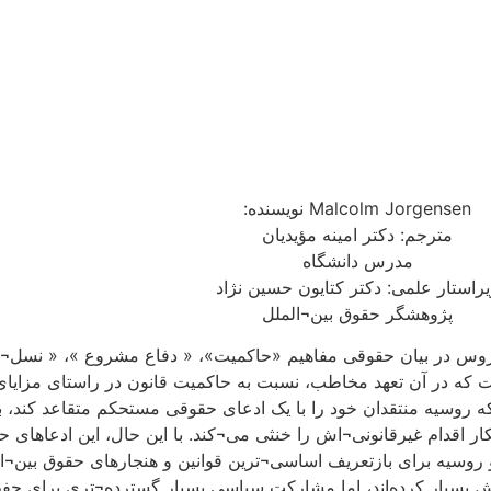
Malcolm Jorgensen نویسنده:
مترجم: دکتر امینه مؤیدیان
مدرس دانشگاه
یراستار علمی: دکتر کتایون حسین نژاد
پژوهشگر حقوق بین¬الملل
ت روس در بیان حقوقی مفاهیم «حاکمیت»، « دفاع مشروع »، « نسل¬ز
که در آن تعهد مخاطب، نسبت به حاکمیت قانون در راستای مزایای
 روسیه منتقدان خود را با یک ادعای حقوقی مستحکم متقاعد کند، ب
اقدام غیرقانونی¬اش را خنثی می¬کند. با این حال، این ادعاهای حق
وسیه برای بازتعریف اساسی¬ترین قوانین و هنجارهای حقوق بین¬ا
ش بسیار کرده‌اند، اما مشارکت سیاسی بسیار گسترده‌¬تری برای 