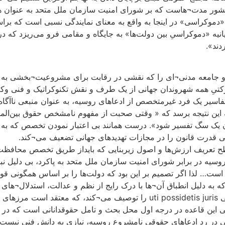
کشور مدت¬هاست که بر شورای امنیت سازمان ملل متحد به عنوان ه
«دموکراسی» در اینجا به واقع به معنای نمایندگی نسبی است که برا
یه «دموکراسیِ بین دولت‌ها» به جایگاه و مقامی فرو می‌ریزد که در 
دند».
د و جامعه مدنی¬ای را که نقشی در رقابت برای مشروعیت¬بخشی به ه
رکتیِ همه شهروندان جهانی از یک طرف و نقش تکنوکراتیک و فنی وک
ار تفاسیر یک فرد غیرمتخصص از ادعاهای روسیه، به عنوان منبعی ناآ
این نتیجه برسد که « وقتی صحبت از مفهوم نامشخص حقوق بین‌الملل
لی قدرت قانون را در مجازات تهدیدهای جهانی تضعیف می¬کند.
سطح تعریف ارزش‌ها و اصول زیربنایی که بایداز طریق تخصص محافظ
سیه در برابر شورای امنیت سازمان ملل متحد به پاکرد، بی دلیل نبو
ده است… لذا اگر تصمیم بر این بود که دولت‌ها را بر اساس همگونی قوم
که به دلیل انطباق آن¬ها با درک رایج از نظم و عدالت، استدلال¬های
همانطور که اتفاق افتاده، سفیر، همچنین منطق پشت دکترین حقوقی uti possidetis juris را توصی
نه فنی این قاعده در درجه اول محل بحث و تامل حقوقدانانی است که در
نی در رد ادعاهای حقوقی نامشروع روسیه، نیازی به دانش فنی نیست.