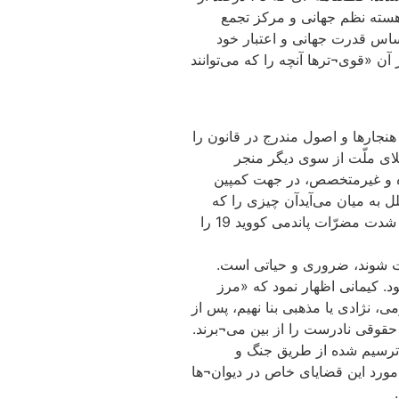
سته نظم جهانی و مرکز تجمع
ساس قدرت جهانی و اعتبار خود
آن «قوی¬ترها آنچه را که می‌توانند
نجارها و اصول مندرج در قانون را
لای ملّت از سوی دیگر منجر
گاه و غیرمتخصص، در جهت کمپین
 به میان می‌آیدآن چیزی را که
مانند اردک صدا می¬کند و اردک¬وار راه می¬رود می تواند به عنوان یک سگ تفسیر شود». درست همانند بی اعتبار نمودن تخصص که به شدت مضرّات پاندمی کووید 19 را
ت شوند، ضروری و حیاتی است.
د. کیمانی اظهار نمود که «مرز
ی، نژادی یا مذهبی بنا نهیم، پس از
 حقوقی نادرست را از بین می¬برند.
ف می¬کند، که معتقد است مرزهای ترسیم شده از طریق جنگ و
 مورد این قضایای خاص در دیوان¬ها