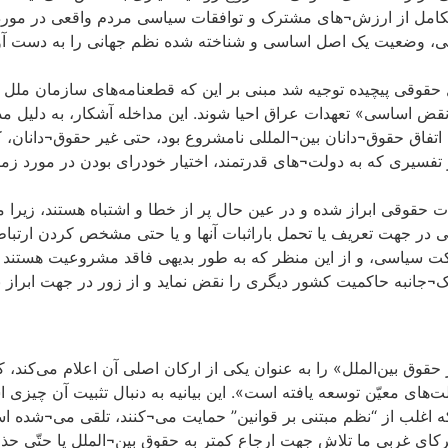
ال تکامل از ارزش¬های مشترک و توافقات سیاسی مردم واقعی در مور
سی، وضعیت یک اصل اساسی و شناخته شده نظم جهانی را به دست آور
سال بعد به ‌طور خودکار با « نقض اساسی» تعهدات عراق احیا شوند. این مداخله آشکار، به
فاق حقوق¬دانان بین¬المللی نامشروع بود، حتی غیر حقوق¬دانان، 
فسیری که به دولت¬های قدرتمند، اختیار خودرای بودن در مورد زمان 
ت حقوقی ابراز شده و در عین حال پر از خطا و اشتباه هستند، زیرا م
در جهت تعریف یا تحمل باراثبات آنها و یا حتی مشخص کردن ارتباط 
شارکت سیاسی، و از این منظر که به طور بدیهی فاقد مشروعیت هستند و 
ک¬جانبه حاکمیت کشور دیگری را نقض نماید و از زور در جهت ابراز
حقوق بین‌الملل» را به عنوان یکی از ارکان اصلی آن اعلام می‌کند، ک
ی معیّن توسعه یافته است». این بیانیه به دنبال تثبیت آن چیزی 
 اغلب از “نظم مبتنی بر قوانین” حمایت می¬کنند، تلقی می¬شده ا
کای غربی ما تلاش جهت ارجاع کمتر به حقوق بین¬الملل یا حتّی حذ