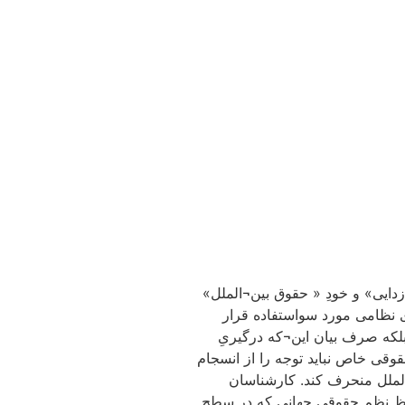
دایی» و خودِ « حقوق بین¬الملل»
 نظامی مورد سواستفاده قرار
لکه صرف بیان این¬که درگیریِ
وقی خاص نباید توجه را از انسجام
لملل منحرف کند. کارشناسان
حفظ نظم حقوقی جهانی که در سطح