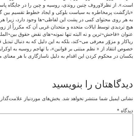
است.». از نظرلاوروف چنین روندی، روسیه و چین را در جایگاه پاسبا
«بازگشت پرمخاطره به سیاست بلوکی و ایجاد خطوط تقسیم بین گر
به هر روی محتوای کمی در پشت این لفاظی¬ها وجود دارد، زیرا هر دو
هیچ تردیدی توسط ایالات متحده و متحدان غربی آن که مکرراً از زو
عنوان «فاحش¬ترین و نه البته تنها نمونه¬های نقض حقوق بین¬المل
ریاکار و مزوّر معرفی می¬کند، بلکه به این دلیل که به دنبال تبدیل
خصوص انتقاد از « نظم مبتنی بر قوانین»، با تهاجم روسیه به اوک
یکسان در محکوم کردن این اقدام به دلیل ناسازگاری با هر معنای 
دیدگاهتان را بنویسید
نشانی ایمیل شما منتشر نخواهد شد.
بخش‌های موردنیاز علامت‌گذار
دیدگاه
*