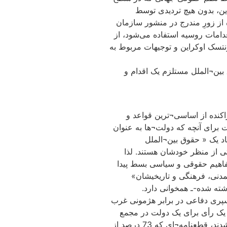
این، بدون هیچ تردیدی توسط
از زورِ مندرج در منشور سازمان
دامات روسیه استفاده می‌شود، از
تسک اوکراین و توجیهات مربوط به
ین¬الملل مستلزم یک اقدام و
اکنده از اساسی¬ترین قواعد و
ه به عنوان مانیفست برای آنچه که دولت¬ها به عنوان
د یک « حقوق بین¬الملل
 از منظر خودشان هستند. لذا
مفاهیم حقوقی و سیاسی بسط پیدا
مدنی، فرهنگی و تاریخیشان»
شته شده-ـ همخوانی دارد.
 سپری دفاعی در برابر هژمونی غرب
ه یک رأی برای یک دولت در مجمع
عمومی سازمان ملل متحد – که اگر چنین بود، هر دو کشور به قطعنامه مجمع عمومی مبنی بر پایان دادن به تهاجم اوکراین تسلیم می¬شدند، قطعنامه¬ای که 73 درصد از