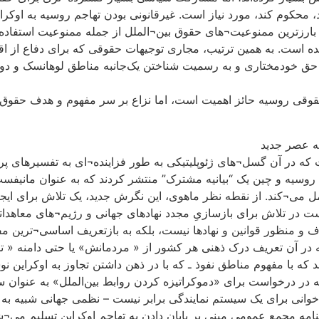
 محکوم ‌کند، مورد نیاز است. غیرقانونی بودن تهاجم روسیه به اوکر
ارزترین ممنوعیت¬های حقوق بین¬الملل از جمله ممنوعیت استفاده 
ه است. به همین ترتیب، مجاری توجیهات حقوقی که برای دفاع از اق
 حق خودمختاری و به رسمیت شناختن یک‌جانبه مناطق لوهانسک و دون
قی روسیه حائز اهمیت است، اما نزاع بر سر مفهوم و هدف حقوق ب
ه عصر جدید
 که در آن گسل¬های ژئوپلیتیکی به طور فزاینده¬ای به تفسیرهای پر
زش های نظم حقوقی جهانی منجر می¬شوند. در 4 فوریه 2022، روسیه و چین یک “بیانیه مشترک” منتشر کردند ک
ل می¬کند. از نقطه نظر ماهوی، این نگرش جدید، یک تلاش برای ایجا
ر تلاش برای بازسازیِ مجدد نهادهای جهانی و رژیم¬های معاهداتی
هدف و منظور قوانین و نهادها نیست، بلکه به بازتعریف اساسی¬ترین 
 در آن تعریف درک ذهنی هر کشور از « مردمانش» یا حتی دامنه « ت
ه با مفهوم مناطق نفوذ ـ که با در ذهن داشتن تجاوز به اوکراین نو
که در درخواست برای «دموکراتیزه کردن روابط بین‌الملل» به عنوان
راخوانی برای یک سیستم نمایندگی برابر نیست – نظمی جهانی شبیه ب