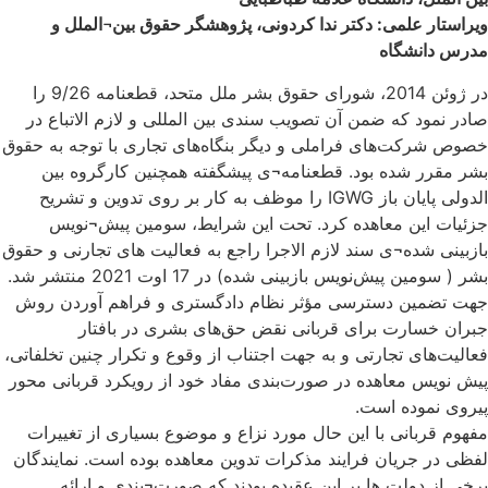
ویراستار علمی: دکتر ندا کردونی، پژوهشگر حقوق بین¬الملل و
مدرس دانشگاه
در ژوئن 2014، شورای حقوق بشر ملل متحد، قطعنامه 9/26 را
صادر نمود که ضمن آن تصویب سندی بین المللی و لازم الاتباع در
خصوص شرکت‌های فراملی و دیگر بنگاه‌های تجاری با توجه به حقوق
بشر مقرر شده بود. قطعنامه¬ی پیشگفته همچنین کارگروه بین
الدولی پایان باز IGWG را موظف به کار بر روی تدوین و تشریح
جزئیات این معاهده کرد. تحت این شرایط، سومین پیش¬نویس
بازبینی شده¬ی سند لازم الاجرا راجع به فعالیت های تجارنی و حقوق
بشر ( سومین پیش‌نویس بازبینی شده) در 17 اوت 2021 منتشر شد.
جهت تضمین دسترسی مؤثر نظام دادگستری و فراهم آوردن روش
جبران خسارت برای قربانی نقض حق‌های بشری در بافتار
فعالیت‌های تجارتی و به جهت اجتناب از وقوع و تکرار چنین تخلفاتی،
پیش نویس معاهده در صورت‌بندی مفاد خود از رویکرد قربانی محور
پیروی نموده است.
مفهوم قربانی با این حال مورد نزاع و موضوع بسیاری از تغییرات
لفظی در جریان فرایند مذکرات تدوین معاهده بوده است. نمایندگان
برخی از دولت ها بر این عقیده بودند که صورت¬بندی و ارائه