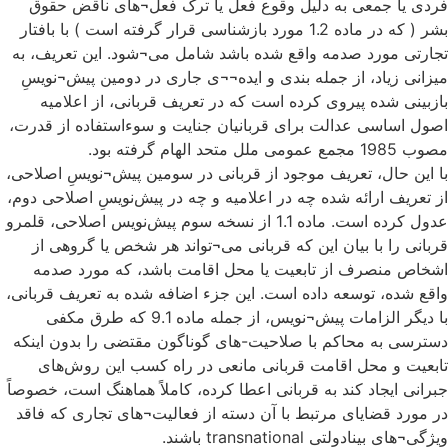
فردی یا جمعی به دلیل وقوع فعل یا ترک فعل¬های ناقض حقوق
بشر ( که در ماده 1.2 مورد بازشناسی قرار گرفته است ) با بافتار
تجارتی مورد صدمه واقع شده باشد شامل می¬شود. این تعریف، به
میزانی زیاد، از جمله بندی و ایده¬¬ی جاری در دومین پیش¬نویسِ
بازبینی شده پیروی کرده است که در تعریف قربانی، از اعلامیه
اصول اساسی عدالت برای قربانیان جنایت و سوءاستفاده از قدرت،
مصوب 1985 مجمع عمومی ملل متحد الهام گرفته بود.
با این حال، تعریف موجود از قربانی در سومین پیش¬نویسِ اصلاحی،
از تعریف ارائه شده چه در اعلامیه و چه در پیش‌نویسِ اصلاحی دوم،
عدول کرده است. ماده 1.1 از نسخه سوم پیش‌نویس اصلاحی، قلمرو
قربانی را با بیان این که قربانی می¬تواند هر شخص یا گروهی از
اشخاص منصرف از تابعیت یا محل اقامت باشد، که مورد صدمه
واقع شده، توسعه داده است. این جزء اضافه شده به تعریف قربانی،
با دیگر الزامات پیش¬نویس، از جمله ماده 9.1 که طرق مکفی
دسترسی به محاکم با صلاحیت-های گوناگون مقتضی را بدون اینکه
تابعیت و محل اقامت قربانی مانعی در راه کسب این روش‌های
جبرانی ایجاد کند به قربانی اعطا کرده، کاملاً هماهنگ است، خصوصاً
در مورد قضایای مرتبط با آن دسته از فعالیت¬های تجاری که فاقد
ویژگی¬های بینادولتی transnational باشند.