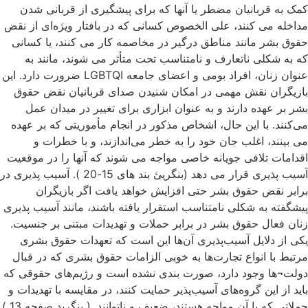
کمک به قربانیان مضطر یا آنها که برای پیشگیری از قربانی شدن
مداخله می کنند، علی الخصوص کسانی که در بافتار ویژه‌ای از نقض
حقوق بشر مانند مناطق درگیر در مخاصمه کار می کنند، یا کسانی
که به شکلی ناتعارف و نامتناسب تحت متأثر می شوند، مانند به
عنوان زنان، افراد بومی و اعضای جامعه LGBTQI ضرورت دارد. این
بازیگران نقش مهمی در امکان شنیدن صدای قربانیان نقض حقوق
بشر بر عهده دارند و به عنوان ابزاری برای تغییر در میدان عمل
می‌کنند. با این حال، اشخاص مذکور در انجام مأموریتی که بر عهده
می بینند، اغلب جان خود را به خطر می‌اندازند، و با خطرات و
اقدامات تلافی جویانه خاصی مواجه می شوند که آنها را در موقعیت
آسیب پذیری قرار می دهد (بنگریئ بند های 15-20 ). آسیب پذیری در
برابر نقض حقوق بشر حتی افزایش خواهد یافت اگر بازیگران
پیشگفته به شکلی نامتناسب استقرار یافته باشند، مانند آسیب پذیری
زنان فعال حقوق بشر در برابر حملات و تهدیدات مبتنی بر جنسیت.
یکی از دلایل آسیب‌پذیری آن‌ها این است که تعهدات حقوق بشری
مرتبط با انواع تجارت‌ها به خوبی الزامات حقوق بشری که در قبال
دولت¬ها وجود دارد، صورت بندی نشده است و رژیم‌های حقوقی که
باید از این گروه‌های آسیب‌پذیر حمایت کنند، در مقایسه با تهدیدات و
حملاتی که با آن مواجه هستند، ضعیف و ناتوانند. ( بنگرید صفحه 13 )