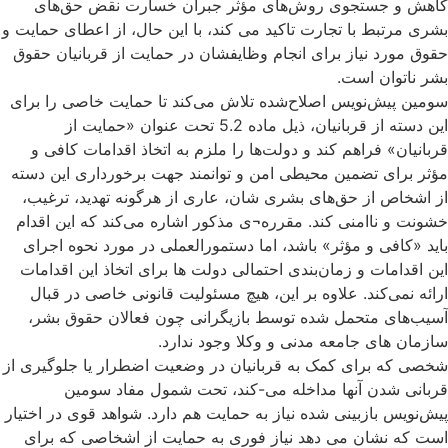
کاهش و جستجوی روش‌های مؤثر جبران خسارت نقض حق‌های
بشری مرتبط با تجارت تاکید می کند، با این حال، از اعطای حمایت و
حقوق مورد نیاز برای انجام وظایفشان در حمایت از قربانیان حقوق
بشر ناتوان است.
سومین پیش‌نویس اصلاح‌شده تلاش می‌کند تا حمایت خاصی را برای
این دسته از قربانیان، ذیل ماده 5.2 تحت عنوان «حمایت از
قربانیان» فراهم کند و دولت‌ها را ملزم به اتخاذ اقدامات کافی و
مؤثر برای تضمین محیطی امن و توانمند جهت برخورداری این دسته
از اشخاص از حق‌های بشری شان، عاری از هرگونه تهدید، ترغیب،
خشونت و نا‌امنی کند. مقرره¬ی مذکور اشاره می‌کند که این اقدام
باید «کافی و مؤثر» باشد، اما دستمورالعملی در مورد نحوه اجرای
این اقدامات و زمان‌بندی احتمالی دولت ها برای اتخاذ این اقدامات
ارائه نمی‌کند. علاوه بر این، هیچ مسئولیت قانونی خاصی در قبال
آسیب‌های متحمل شده توسط بازیگرانی چون فعالان حقوق بشر،
سازمان های جامعه مدنی و وکلا وجود ندارد.
شخصی که برای کمک به قربانیان در وضعیت اضطرار یا جلوگیری از
قربانی شدن آنها مداخله می-کند، تحت شمول مفاد سومین
پیش‌نویس بازبینی شده نیاز به حمایت هم دارد. شواهد قوی در اختیار
است که نشان می دهد نیاز فوری به حمایت از اشخاصی که برای