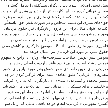
پیش نویس اصلاحی سوم باید بازیگران پیشگفته را شامل گستره¬
معنایی قربانی کرده و با این کار، نه تنها از حق‌های بشری آنها حمایت
کند و آنها را ارتقا دهد بلکه، شرکت‌های تجاری را نیز ملزم به رعایت
حق¬های بشری این دسته اشخاص و در صورت نقض حق، پاسخگو
کند. به عنوان مثال، برای این گروه از بازیگران نیز، حقوق قربانیان
وفق ماده 4 و دسترسی به راه¬حل‌های جبران خسارت طبق ماده 7
در دسترس خواهد بود، و الزامات مربوط به احتیاط مقتضی در
قلمروی امور تجاری طبق ماده 6 ، موضوعِ جلوگیری و کاهش نقض
حقوق بشر، در مورد این قربانیان نیز اعمال خواهد شد.
سومین پیش¬نویس اصلاحی، پیشرفت¬های ویژه¬ای راجع به مفهوم
قربانی داشته است، اما بی تردید فاقد چارچوب لفظی روشن و
صریحی برای تعیین دامنه¬ی نقض حقوق بشر مورد نیاز برای تحقق
معیارهای ” قربانی ” طبق معاهده است. برای فراگیر کردن هر چه
بیشتر معاهده و گستردن دامنه¬ی آن، بازیگرانی که به یاری قربانیان
برخاستند یا برای پیشگیری از قربانی شدن آنها تلا¬ش می¬کنند باید
از حمایت و حقوق مشابه با سایر قربانیان تحت مفاد این معاهده
برخوردار باشند. چنین ایده¬ای تنها با الحاق این دسته از اشخاص در
گستره مفهومی « قربانی» انجام خواهد یافت؛ عملی که از یک سو