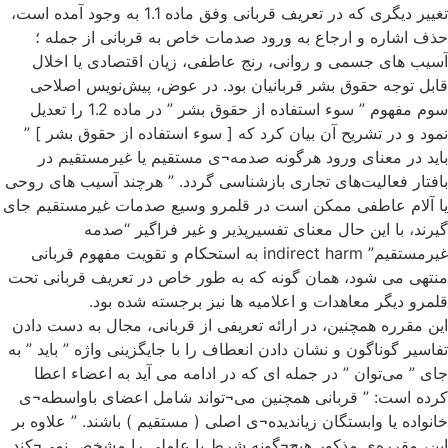
تغییر دیگری که در تعریف قربانی وفق ماده 1.1 به وجود آمده است،
حذف اشاره و ارجاع به ورود صدمات خاص به قربانی از جمله ؛
آسیب های جسمی و روانی، رنج عاطفی، زیان اقتصادی یا اخلال
قابل توجه حقوق بشر قربانیان بود. در عوض، پیش‌نویس اصلاحی
سوم مفهوم ” سوء استفاده از حقوق بشر ” در ماده 1.2 را تعدیل
نمود و در تشریح آن بیان کرد که [ سوء استفاده از حقوق بشر ] ”
باید در معنای ورود هرگونه صدمه¬ی مستقیم یا غیرمستقیم در
بافتار فعالیت‌های تجاری بازشناسی گردد. ” هرچند آسیب های روحی
یا آلام عاطفی ممکن است در قلمرو وسیع صدمات غیرمستقیم جای
گیرند، با این حال معنای تفسیرپذیر و غیر فراگیر “صدمه
غیرمستقیم” indirect harm به استحکام و تقویت مفهوم قربانی
منتهی می شود، همان گونه که به طور خاص در تعریف قربانی تحت
قلمرو دیگر معاهدات و اعلامیه ها نیز برجسته شده بود.
این مقرره همچنین، در ارائه تعریفی از قربانی، مجال به دست دادن
تفاسیر گوناگون و نشان دادن انعطاف را با جایگزینی واژه ” باید ” به
جای ” می‌توان ” در جمله ای که در ادامه می آید به اعضاء اعطا
کرده است: ” قربانی همچنین می¬تواند شامل اعضای باواسطه¬ی
خانواده یا وابستگان زیاندیده¬ی اصلی ( مستقیم ) باشند. ” علاوه بر
این، مقرره‌ی مذکور هیچ¬گونه شرط یا عاملی را مشخص نمی¬کند