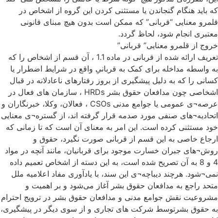
که باید هنگام گنجاندن یا مستثنی کردن این گروه از اشخاص در
قلمرو معنایی “قربانی” که ممکن است بدون هیچ مبنای قانونی
معتبری انجام شود، لحاظ گردد.
خروج از قلمرو معنایی” قربانی”
تعریف ارائه شده از قربانی در ماده 1.1 ، آن قسم از اشخاص را که
به واسطه مداخله برای کمک به قربانیِ واقع در شرایط اضطرار یا
کسانی را که به دلیل پیشگیری از بروز رفتارهای ناعادلانه در قبال
اشخاصی چون مدافعان حقوق بشر HRDs ، سازمان های فعال در
عرصه¬ی عمومی یا جوامع مدنی CSOs ، فعالان، وکلا، خبرنگاران و
اتحادیه¬های صنفی مورد صدمه قرار گرفته اند، از گستره¬ی معنایی
خود مستثنی کرده است. این امر به معنای آن است که تا زمانی که
ارجاع خاصی به این قسم از قربانی صورت نگیرد، حقوق و
روش¬های جبران خسارت موجود برای قربانیان، مانند آنچه در مواد
4 و 8 به آن تصریح شده است، به این دسته از اشخاص تعمیم داده
نمی¬شود. هرچند دیباچه¬ی این سند، با یادآوری مفاد اعلامیه ملل
متحد راجع به مدافعان حقوق بشر آغاز می‌شود و بر اهمیت و
مشروعیت نقش جوامع مدنی و مدافعان حقوق بشر در ترویج احترام
به حقوق بشرتوسط شرکت های تجاری و از سوی دیگر در پیشگیری،