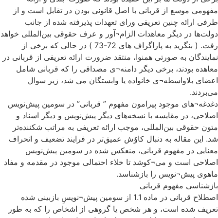
مفهومی موسع از قربانی با اصل قانونی بودن در تقابل است و از
طرفی ارائه چنین تعریفی ورای تعهدات پذیرفته شده از جانب
دولت‌ها در دیگر معاهدات الزام¬آور و عرف حقوقی بین‌المللی خواهد
رفت. ( بنگرید به پاراگراف های 72-73 ) در حالی که برخی از
نمایندگان به صورتی همنوا، منتقد ضرورت ارائه تعریفی از قربانی در
معاهده بودند، برخی دیگر دامنه¬ی مصداقی را که قربانی شامل
اعضای بلاواسطه¬ی خانواده یا وابستگان می شد، زیر سوال
می‌بردند.
دغدغه¬های موجود پیرامون مفهوم ” قربانی” در سومین پیش‌نویس
اصلاحی، در مقایسه با نسخه‌های دیگر پیش‌نویس و دیگر اسناد و
متون حقوقی بین‌المللی، موجب ارائه تعریفی به مراتب شکننده‌تر
شد. این مقاله به دنبال کاوُش عمیق‌تر در فرایند تضعیف و انحراف
معنایی در مفهوم قربانی، منعکس شده در سومین پیش‌نویس
اصلاحی است و می¬کوشد تا خلاء احتمالی موجود در مقدمه و مفاد
ماهوی پیش¬نویس را بازشناسد.
بازشناسی مفهوم قربانی
اصطلاح قربانی در ماده 1.1 از سومین پیش¬نویسِ بازبینی شده
تعریف شده است، و هر شخص یا گروهی از اشخاص را که به طور