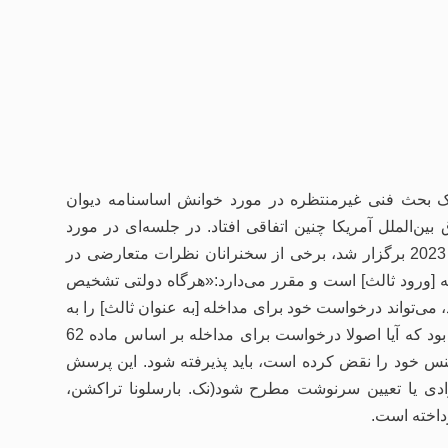
ک بحث فنی غیرمنتظره در مورد خوانش اساسنامه دیوان
ن‌الملل آمریکا چنین اتفاقی افتاد. در جلسه‌ای در مورد
دعاوی چندجانبه نزد دیوان بین‌المللی دادگستری که در 31 مارس 2023 برگزار شد، برخی از سخنرانان نظرات متعارضی در
یوان ارائه کردند. ماده 62 ناظر به مداخله [ورود ثالث] است و مقرر می‌دارد:«هرگاه دولتی تشخیص
ی‌تواند درخواست خود برای مداخله [به عنوان ثالث] را به
دیوان ارائه نماید»(تاکید اضافه شده است). پرسش مورد بحث این بود که آیا اصولا درخواست برای مداخله بر اساس ماده 62
امنس خود را نقض کرده است، باید پذیرفته شود. این پرسش
دی یا تعیین سرنوشت مطرح شود(نک. بارسلونا تراکشن،