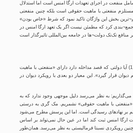
مل منفعت در اجرای تعهدات ارگا امنس است اما استدلال
ان ماجرا نیست. وی یادآور شد که ماده 62 نه‌ تنها مستلزم منفعتی با ماهیت حقوقی است بلکه چنین منفعتی
م¬ترین بخش این واژگان تاکید نمود که شرط «خاص بودن»
ضا دارد. او سپس چنین جمع¬بندی کرد که مطمئن نیست اگر یک تعهد ارگا امنس در
صمیم آتی دیوان (با توجه به معنای ماده 62) لزوما بر منافع تک‌تک دولت¬ها در جامعه بین‌المللی تاثیرگذار است
در واقع مسأله مداخله، ذیل ماده 62 دو پرسش را برمی¬انگیزد: (1) آیا دولتی که قصد مداخله دارد دارای «منفعتی با ماهیت
یر تصمیم دیوان قرار گیرد». این معیار دو بعدی با رویکرد دیوان در
می‌گذاریم: به نظر می‌رسد دلیل موجهی وجود ندارد که به
 «منفعتی با ماهیت حقوقی» نشمریم. مک گری به ‌درستی
اکم بر نهادهای رسیدگی است. اما این پرسش مطرح می‌شود
 ارگا امنس ثبت کند اما در عین ‌حال نمی‌تواند بر اساس
 چنین رویکردی نسبتا فرمالیستی به نظر می‌رسد. همان‌طور