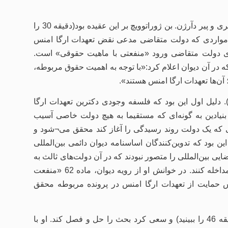
مناظره بین سه شرکت‌‌کننده برگزار شد: بن ژوراتویچ، برایان مک گری و پیر دآرژن. بن ژوراتوویچ بر این عقیده بود(دقیقه 30 را
صولا دیوان باید درخواست مداخله طبق ماده 62 را در مواردی که دولت متقاضی مدعی نقض تعهدات ارگا امنس
رای دولت متقاضی ورود «منفعتی با ماهیت حقوقی» است.
 در آن دیوان اعلام کرد:«با توجه به اهمیت حقوق مربوطه،
 آن‌ها تعهدات ارگا امنس هستند».
به دو دلیل نظر مخالف داشت(دقیقه 23 را ببینید). دلیل اول این بود که فلسفه وجودی دکترین تعهدات ارگا
نیادین به ‌گونه‌ای که مستقیما به هیچ دولت خاصی آسیب
نی که یک دولت روند رسیدگی را آغاز کند محقق می¬شود و
 بود که تدوین‌‌کنندگان اساسنامه دیوان دائمی بین‌المللی
د، یک نظام قضایی بین‌المللی را متصور نبودند که در آن دولت‌های ثالث به‌
طور مکرر در مواردی که هیچ آسیب مستقیمی متحمل نشده‌اند، مداخله کنند. در خوانش او از رویه دیوان، ماده 62 «منفعت
س حمایت از تعهدات ارگا امنس در پرونده مربوطه محقق
پیر دآرژن که در میان حضار نشسته بود، میکروفون را گرفت(دقیقه 46 را ببینید) و سعی کرد بحث را حل و فصل کند. او با