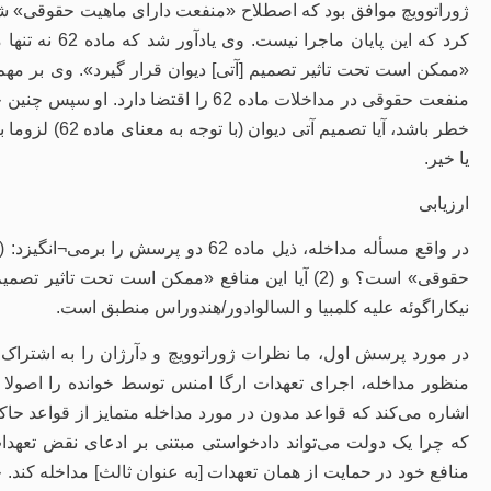
ژوراتوویچ موافق بود که اصطلاح «منفعت دارای ماهیت حقوقی» شا
کرد که این پای
«ممکن است تحت تاثیر تصمیم [آتی] دیوان قرار گیرد». وی بر مه
منفعت حقوقی در مداخلات ماده 62 را اقت
خطر باشد، آیا ت
یا خیر.
ارزیابی
حقوقی» است؟ و (2) آیا این منافع «ممکن است تحت تاث
نیکاراگوئه علیه کلمبیا و السالوادور/هندوراس منطبق است.
در مورد پرسش اول، ما نظرات ژوراتوویچ و دآرژان را به اشتراک 
منظور مداخله، اجرای تعهدات ارگا امنس توسط خوانده را اصولا
اشاره می‌کند که قواعد مدون در مورد مداخله متمایز از قواعد ح
که چرا یک دولت می‌تواند دادخواستی مبتنی بر ادعای نقض تعهدات
منافع خود در حمایت از همان تعهدات [به عنوان ثالث] مداخله کند.