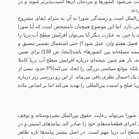
 می‌شود کشورها و مردمان آن‌ها آسیب‌پذیرتر شوند و در
دند.
الملل است و رسیدگی شورا به آن به منزله ایفای مشروع
وانی دارد. اما این موضوع همچنان نامشخص است که آیا شورا
 یا خیر، به عبارت دیگر آیا می‌توان افزایش سطح آب دریا را
ق با فصل هفتم وارد عمل شود؟) حتی استعمال تفسیر مضیق و
اعمال این الزام که وضعیت «باید دارای پتانسیل برانگیزش مخاصمه مسلحانه بین کشورها» باشد(اینجا، ص 138) برای تعیین
ه، باز هم چنین نتیجه‌ای درباره افزایش سطح آب دریا کاملا
نادرست نخواهد بود. با این حال این موضوع نه تنها موانع حقوقی بلکه موانع سیاسی بزرگی را ایجاد می‌کند(P5 حدود نیمی از
 یک احتمال نظری باقی می‌ماند. از این رو بررسی زیر درباره
صلح و امنیت بین‌المللی را تهدید می‌کند اما بر اساس ماده
ورا می‌تواند رعایت حقوق بین‌الملل بشردوستانه و توقف
 اجرای قطعنامه‌های خود را صادر کند. پیامدهای امنیتی و در
 سطح آب دریا مهم است. در اصل بیشتر پیامدها تازه ظاهر