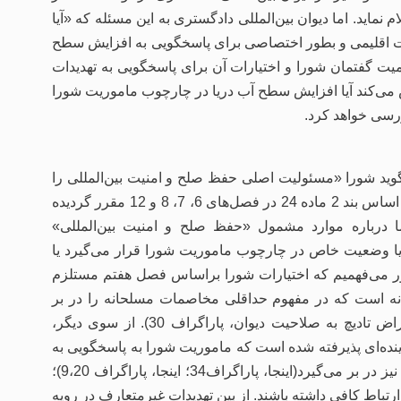
ماید. اما دیوان بین‌المللی دادگستری به این مسئله که «آیا
ت اقلیمی و بطور اختصاصی برای پاسخگویی به افزایش سطح
میت گفتمان شورا و اختیارات آن برای پاسخگویی به تهدیدات
 می‌کند آیا افزایش سطح آب دریا در چارچوب ماموریت شورا
ررسی خواهد کرد.
 نماییم. این ماده می‌گوید شورا «مسئولیت اصلی حفظ صلح و امنیت بین‌المللی را
برعهده دارد». در ادامه اختیارات مربوط به ایفای این ماموریت بر اساس بند 2 ماده 24 در فصل‌های 6، 7، 8 و 12 مقرر گردیده
 می‌کند اما درباره موارد مشمول «حفظ صلح و امنیت بین‌المللی»
ف یا وضعیت خاص در چارچوب ماموریت شورا قرار می‌گیرد یا
سیر معاهده مربوط می شود. با بررسی ماده 39 منشور می‌فهمیم که اختیارات شورا براساس فصل هفتم مستلزم
زانه است که در مفهوم حداقلی مخاصمات مسلحانه را در بر
می‌گیرد (دادگاه بین‌المللی کیفری یوگسلاوی سابق (ICTY)، اعتراض تادیچ به صلاحیت دیوان، پاراگراف 30). از سوی دیگر،
ینده‌ای پذیرفته شده است که ماموریت شورا به پاسخگویی به
مخاصمات مسلحانه محدود نیست بلکه «تهدیدات غیرمتعارف» را نیز در بر می‌گیرد(اینجا، پاراگراف34؛ اینجا، پاراگراف 9،20)؛
رتباط کافی داشته باشند. از بین تهدیدات غیرمتعارف در رویه