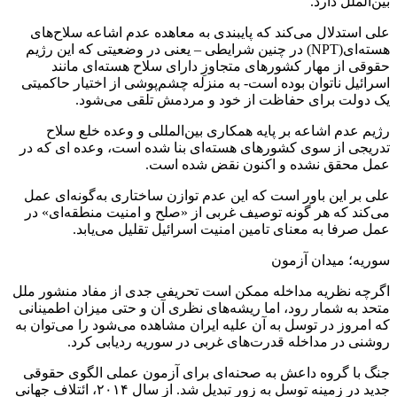
بین‌الملل دارد.
علی استدلال می‌کند که پایبندی به معاهده عدم اشاعه سلاح‌های
هسته‌ای(NPT) در چنین شرایطی – یعنی در وضعیتی که این رژیم
حقوقی از مهار کشورهای متجاوزِ دارای سلاح هسته‌ای مانند
اسرائیل ناتوان بوده است- به ‌منزله‌ چشم‌پوشی از اختیار حاکمیتی
یک دولت برای حفاظت از خود و مردمش تلقی می‌شود.
رژیم عدم اشاعه بر پایه همکاری بین‌المللی و وعده خلع سلاح
تدریجی از سوی کشورهای هسته‌ای بنا شده است، وعده ای که در
عمل محقق نشده و اکنون نقض شده است.
علی بر این باور است که این عدم توازن ساختاری به‌گونه‌ای عمل
می‌کند که هر گونه توصیف غربی از «صلح و امنیت منطقه‌ای» در
عمل صرفا به معنای تامین امنیت اسرائیل تقلیل می‌یابد.
سوریه؛ میدان آزمون
اگرچه نظریه‌ مداخله ممکن است تحریفی جدی از مفاد منشور ملل
متحد به ‌شمار رود، اما ریشه‌های نظری آن و حتی میزان اطمینانی
که امروز در توسل به آن علیه ایران مشاهده می‌شود را می‌توان به‌
روشنی در مداخله قدرت‌های غربی در سوریه ردیابی کرد.
جنگ با گروه داعش به صحنه‌ای برای آزمون عملی الگوی حقوقی
جدید در زمینه توسل به زور تبدیل شد. از سال ۲۰۱۴، ائتلاف جهانی