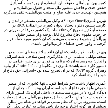
کمیسیون بین‌المللی حقوقدانان، استفاده از زور توسط اسرائیل
«نقض جدی و فاحش منشور ملل متحد و حقوق بین‌الملل» و
همچنین «تهدیدی جدی علیه صلح و امنیت بین‌المللی» تلقی می‌گردد.
شِرین عُمری(Sheryn Omeri)، وکیل بین‌المللی مستقر در لندن و
کارمند پیشین دفتر دادستان دیوان کیفری بین‌المللی(ICC)، در
صفحه لینکدین تصریح کرد:«اقدامات یک کشور صرفا در صورتی در
چارچوب مفهوم دفاع مشروع قابل توجیه و از منظر حقوق
بین‌الملل مشروع محسوب می‌شود که آن کشور مورد حمله قرار
گرفته یا وقوع چنین حمله‌ای قریب‌الوقوع باشد».
وی در ادامه اظهار داشت:« ایران فاقد سلاح هسته‌ای است و در
نتیجه، توانایی عملیاتی برای به‌کارگیری چنین سلاحی علیه اسرائیل
را ندارد؛ چه رسد به آن ‌که برنامه‌ای فوری برای چنین اقدامی در
دستور کار داشته باشد.» عُمری در مکاتبه‌ای با Justice Info، از بیانیه
رهبران گروه ۷(G7) که در آن تصریح شده بود «اسرائیل حق دفاع از
خود را دارد» انتقاد کرد.
عُمری اظهار داشت:«در شرایط کنونی، تنها کشوری که از منظر
حقوقی واجد حق دفاع از خود است، ایران بوده… ‌که جدای از
دیدگاه گروه ۷ در مورد سیاست‌های داخلی ایران، یک کشور دارای
حاکمیت است؛ و این حاکمیت طبق حقوق بین‌الملل مستحق حمایت
است، مشروط بر آن ‌که نظم مبتنی بر قواعد در نظام بین‌المللی
بخواهد از هر گونه اعتبار برخوردار باقی بماند. به ‌عبارت دیگر، اگر