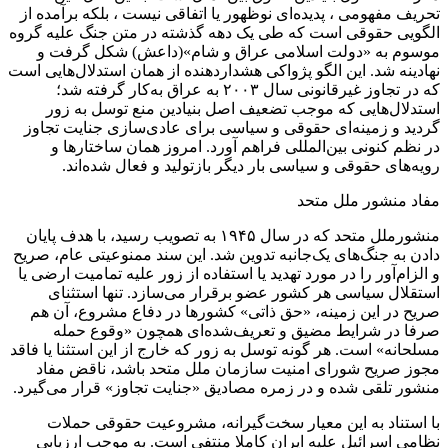
تحریف مفهومی ، پدیده‌ای نوظهور یا اتفاقی نیست ، بلکه برآمده از
الگویی حقوقی است که طی یک دهه گذشته در متن جنگ علیه گروه
موسوم به «دولت اسلامی عراق و شام»(داعش) شکل گرفت و
نهادینه شد. این الگو پژواکی هشداردهنده از همان استدلال‌هایی است
که در تجاوز غیرقانونی سال ۲۰۰۳ به عراق به‌کار گرفته شد؛
استدلال‌هایی که موجب تضعیف اصل بنیادین منع توسل به زور
گردید و زمینه‌ای حقوقی و سیاسی برای عادی‌سازی جنایت تجاوز
در نظم کنونی بین‌المللی فراهم آورد. امروز همان ساختارها و
رویه‌های حقوقی و سیاسی بار دیگر بازتولید و فعال شده‌اند.
مفاد منشور ملل متحد
منشورملل متحد که در سال ۱۹۴۵ به تصویب رسید، با هدف پایان
دادن به جنگ‌های یک‌جانبه تدوین شد. این سند ممنوعیتی عام، صریح
و الزام‌آور را در مورد تهدید یا استفاده از زور علیه تمامیت ارضی یا
استقلال سیاسی هر کشور عضو برقرار می‌سازد. تنها استثنای
صریح در این زمینه، «حق ذاتی» کشورها در دفاع مشروع، آن ‌هم
صرفا در شرایط مضیق و تعریف‌شده‌ای همچون «وقوع حمله
مسلحانه» است. هر گونه توسل به زور که خارج از این استثنا یا فاقد
مجوز صریح شورای امنیت سازمان ملل متحد باشد، ناقض مفاد
منشور تلقی شده و در زمره مصادیق «جنایت تجاوز» قرار می‌گیرد.
با استناد به این معیار سخت‌گیرانه، مشروعیت حقوقی حملات
نظامی اسرائیل علیه ایران کاملا منتفی است. به ‌موجب ارزیابی