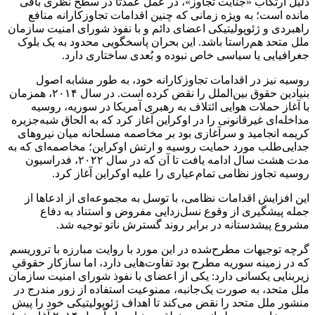
دلیل ارتکاب «جنایت تجاوز»، در عمل عمدتا در سطح نظری باقی
مانده است؛ به ‌ویژه زمانی که چنین اقدامات تجاوزکارانه منافع
راهبردی و ژئوپولیتیکی اعضای دائم و با نفوذ شورای امنیت سازمان
ملل متحد هم‌راستا باشد. این بحران پاسخگویی محدود به یک بلوک
جغرافیایی یا سیاسی خاص نبوده و بُعدی ساختاری دارد.
روسیه نیز در اقدامات تجاوزکارانه خود، به ‌طور مشابه اصول
بنیادین حقوق بین‌الملل را نقض کرده است. در سال ۲۰۱۴، همزمان
با آغاز حملات هوایی ائتلاف به رهبری آمریکا در سوریه، روسیه
مداخله‌ای غیرقانونی را در اوکراین آغاز کرد که به الحاق شبه‌جزیره
کریمه انجامید و سرآغازی بود بر مخاصمه مسلحانه میان نیروهای
جدایی‌طلب مورد حمایت روسیه و ارتش اوکراین؛ مخاصمه‌ای که به
مدت هشت سال ادامه یافت تا آن ‌که در سال ۲۰۲۲، فدراسیون
روسیه تجاوز نظامی تمام‌عیاری را علیه اوکراین آغاز کرد.
این افزایش اقدامات نظامی، با توسل به مجموعه‌ای از ادعاها از
جمله پیشگیری از وقوع نسل‌زدایی مفروض و استناد به دفاع
مشروع پیشدستانه در برابر روند گسترش ناتو توجیه شد.
گرچه توجیهات مطرح‌شده در این مورد با روایت مبارزه با تروریسم
که در زمینه سوریه مطرح بود تفاوت‌هایی دارد، اما سازکار حقوقیِ
زیربنایی یکسانی دارد: یکی از اعضای با نفوذ شورای امنیت سازمان
ملل متحد، به‌ صورت یک‌جانبه، ممنوعیت استفاده از زور مندرج در
منشور ملل متحد را نقض می‌کند تا اهداف ژئوپولیتیکی خود را پیش