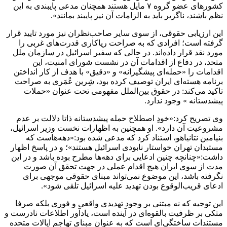
کشورهای عضو گروه ۷ مایل‌ هستند همچنان مدعی پایبندی به این
نظم باشند، ناگزیر باید به الزامات آن نیز پایبند بمانند».
این ارزیابی حقوقی، از سوی سایر صاحب‌نظران نیز مورد تایید قرار
گرفته است؛ افرادی که به ‌صراحت ریاکاری قدرت‌های غربی را
مورد نقد قرار داده‌اند. در حالی ‌که سفیر اسرائیل در سازمان ملل
متحد، در دفاع از اقدامات آن در نشست شورای امنیت، این
اقدامات را «حمله‌ای پیشگیرانه» و «دقیق» با هدف از کار انداختن
برنامه هسته‌ای ایران توصیف کرده بود، شِرین عُمَری به ‌صراحت
تاکید می‌کند: در حقوق بین‌الملل مفهومی تحت عنوان «حملات
پیشدستانه ‌» وجود ندارد.
وی تصریح کرد:«خودِ اصطلاح حمله پیشدستانه ذاتا دلالت بر عدم
مشروعیت آن دارد». او همچنین به اظهارات نخست ‌وزیر اسرائیل،
بنیامین نتانیاهو، استناد کرد که مدعی شده بود:«دهه‌هاست که
مستبدان تهران خواستار نابودی اسرائیل هستند»؛ و در پاسخ اظهار
داشت:«چنانچه چنین ادعایی برای دهه‌ها مطرح بوده باشد و در این
مدت از سوی ایران هیچ اقدام عملی در جهت تحقق آن صورت
نگرفته باشد، این موضوع نمی‌تواند مبنای حقوقی موجهی برای
ادعای قریب‌الوقوع بودن تهدید علیه اسرائیل تلقی شود».
این توجیه که نه مبتنی بر وجود تهدیدی واقعی و فوری بلکه صرفا
متکی بر ظرفیت بالقوه‌ای در آینده است، یادآور اطلاعات نادرست و
مستندات ساختگی‌ای است که به‌ عنوان مبنای تهاجم ایالات متحده