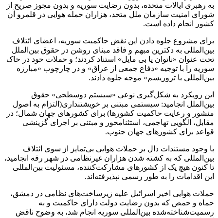
به رهبری ایالات متحده، بدون رضایت سوریه و بدون مجوز صریح از
شورای امنیت سازمان ملل متحد، هزاران حمله هوایی در قلمرو آن
کشور انجام داده است.
برای مشروع جلوه دادن این نقض حاکمیت سوریه، اعضای ائتلاف
بین‌المللی به دکترین مبهم و فاقد مبنای روشن در حقوق بین‌الملل
تحت عنوان «ناتوان یا بی مایل» استناد کردند؛ و حملات خود در خاک
سوریه را با توجیه «دفاع جمعی از عراق» و در چارچوب «مبارزه
بین‌المللی با تروریسم» موجه جلوه دادند.
این رویکرد به شکل‌گیری نوعی «سیستم دو‌سطحی» حقوق
بین‌الملل انجامید: سیستمی مبتنی بر خویشتنداری(التزام به اصول
منشور و رعایت حاکمیت کشورها) برای کشورهای جهان شمال؛ در
مقابل، الگویی تهاجمی، استثنامحور و مبتنی بر اجرای گزینشی
قواعد برای کشورهای جهان جنوب.
با وجود مستندات دال بر حملات هوایی بی‌تمایز از سوی ائتلاف
بین‌المللی که به کشته ‌شدن هزاران غیرنظامی در شهر رقه انجامید،
تا کنون هیچ ‌یک از کشورهای مشارکت‌کننده، مسئولیت بین‌المللی
این اقدامات را به‌ طور رسمی نپذیرفته‌اند.
حملات هوایی اخیر اسرائیل علیه زیرساخت‌های نظامی در دمشق،
حماه و حمص که بدون رضایت دولت دارای حاکمیت و به
‌رسمیت‌شناخته‌شده بین‌المللی سوریه انجام شد، به ‌وضوح ناقض