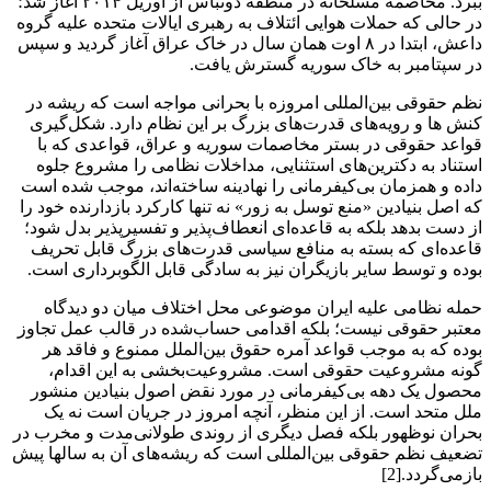
ببرد. مخاصمه مسلحانه در منطقه دونباس از آوریل ۲۰۱۴ آغاز شد؛
در حالی ‌که حملات هوایی ائتلاف به رهبری ایالات متحده علیه گروه
داعش، ابتدا در ۸ اوت همان سال در خاک عراق آغاز گردید و سپس
در سپتامبر به خاک سوریه گسترش یافت.
نظم حقوقی بین‌المللی امروزه با بحرانی مواجه است که ریشه در
کنش ها و رویه‌های قدرت‌های بزرگ بر این نظام دارد. شکل‌گیری
قواعد حقوقی در بستر مخاصمات سوریه و عراق، قواعدی که با
استناد به دکترین‌های استثنایی، مداخلات نظامی را مشروع جلوه
داده و همزمان بی‌کیفرمانی را نهادینه ساخته‌اند، موجب شده است
که اصل بنیادین «منع توسل به زور» نه‌ تنها کارکرد بازدارنده خود را
از دست بدهد بلکه به قاعده‌ای انعطاف‌پذیر و تفسیرپذیر بدل شود؛
قاعده‌ای که بسته به منافع سیاسی قدرت‌های بزرگ قابل تحریف
بوده و توسط سایر بازیگران نیز به ‌سادگی قابل الگوبرداری است.
حمله نظامی علیه ایران موضوعی محل اختلاف میان دو دیدگاه
معتبر حقوقی نیست؛ بلکه اقدامی حساب‌شده در قالب عمل تجاوز
بوده که به‌ موجب قواعد آمره حقوق بین‌الملل ممنوع و فاقد هر
گونه مشروعیت حقوقی است. مشروعیت‌بخشی به این اقدام،
محصول یک دهه بی‌کیفرمانی در مورد نقض اصول بنیادین منشور
ملل متحد است. از این منظر، آنچه امروز در جریان است نه یک
بحران نوظهور بلکه فصل دیگری از روندی طولانی‌مدت و مخرب در
تضعیف نظم حقوقی بین‌المللی است که ریشه‌های آن به سالها پیش
بازمی‌گردد.[2]