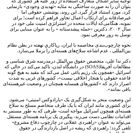
توجیه سایر اشکال متعارف استفاده از زور علیه هر کشوری که
بتوان آن را به ‌صورت ساختگی به‌ مثابه «تهدیدی وجودی» بازنمایی
کرد، مورد استناد قرار گیرد. این روند، پوششی حقوقی اما
غیرصادقانه برای ارتکاب اعمال تجاوز فراهم کرده است؛ برای
نمونه، هنگامی‌که ایالات متحده در استراتژی امنیت ملی خود در
سال ۲۰۰۲، دکترین «حمله پیشدستانه ‌» را به ‌عنوان مبنایی برای
توسل به زور معرفی نمود.
نحوه چارچوب‌بندی مخاصمه با ایران، ریاکاریِ نهفته در بطن نظام
بین‌المللی ، عدم اشاعه سلاح‌های هسته‌ای را برملا می‌سازد.
دکتر ندا علی، متخصص حقوق بین‌الملل درمدرسه شرق شناسی و
مطالعات آفریقا(SOAS) در دانشگاه لندن، تاکید می‌کند در حالی ‌که
اسرائیل «همچون یک رژیم یاغی عمل می‌کند که مقید به هیچ‌ گونه
قاعده حقوقی یا هنجار اخلاقی نیست»، کشورهای غربی به ‌شدت
اصرار دارند که «کشور‌های همسایه همچنان در وضعیت غیرهسته‌ای
باقی بمانند».
این وضعیت منجر به شکل‌گیری یک «پارادوکس امنیتی» می‌شود.
برای کشوری مانند ایران که با یک طرف متخاصمِ مسلح به سلاح
هسته‌ای همچون اسرائیل مواجه است- طرفی که به ‌طور مستمر به
اقدامات نظامی دست می‌زند- پیگیری یک برنامه هسته‌ای مستقل
می‌تواند به ‌عنوان «راهبردی عقلانی در چارچوب دفاع مشروع»
تلقی گردد؛ راهبردی که ریشه در اصل بازدارندگی در حقوق