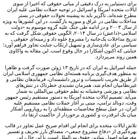
برای دستیابی به درک دقیقی از مبانی حقوقی که اخیرا از سوی
ایالات متحده آمریکا و اسرائیل در توجیه حملات نظامی علیه ایران
مطرح شده‌اند، ناگزیر باید به پیشینه تحولات حقوقی در بستر
مداخلات نظامی در عراق و سوریه بازگشت. در این کشورها به ‌ویژه
از سال ۲۰۰۳ و در ادامه طی جنگ علیه گروه موسوم به «دولت
اسلامی»(داعش) در سال ۲۰۱۴، الگویی حقوقی شکل گرفت که به
تدریج مداخلات یک‌جانبه را مشروع جلوه داد و زمینه‌ای حقوقی ـ
سیاسی برای عادی‌سازی و تسهیل ارتکاب جنایت تجاوز فراهم آورد؛
جنایتی که اکنون آشکارا در حال وقوع است. این مقاله به واکاوی
همین روند می‌پردازد.
حمله اسرائیل به ایران که در تاریخ ۱۳ ژوئن صورت گرفت و ظاهرا
به منظور هدف‌گیری برنامه هسته‌ای نظامی جمهوری اسلامی ایران
از طریق تخریب تاسیسات و ترور دانشمندان، فرماندهان نظامی و
غیرنظامیان انجام شد، همزمان تشدیدی خطرناک در تنش‌های
نظامی و یورشی وحشیانه به نظم حقوقی بین‌المللی به شمار
می‌آید. تصمیم ایالات متحده آمریکا به دستور مستقیم رئیس ‌جمهور
وقت، دونالد ترامپ، مبنی بر آغاز حملات نظامی مستقیم علیه
ایران، در عمل سطح مخاصمات منطقه‌ای را به رویارویی آشکار
میان یک ابرقدرت و کشوری برخوردار از حاکمیت ارتقا داد.
تلاش ایالات متحده برای انجام این اقدام صریحِ عمل تجاوز در قالب
بهره‌گیری از «دفاع مشروع جمعی»، مصداق بارز تحریف و تفسیر
مغرضانه اصول بنیادین حقوق بین‌الملل است. با این حال، این