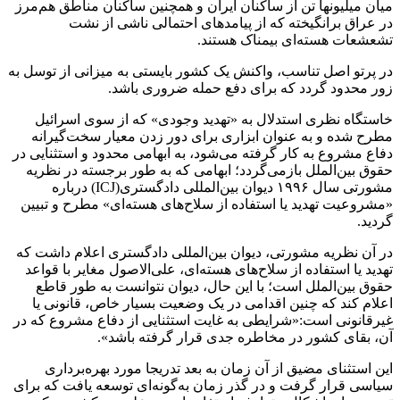
میان میلیونها تن از ساکنان ایران و همچنین ساکنان مناطق هم‌مرز
در عراق برانگیخته که از پیامدهای احتمالی ناشی از نشت
تشعشعات هسته‌ای بیمناک‌ هستند.
در پرتو اصل تناسب، واکنش یک کشور بایستی به میزانی از توسل به
زور محدود گردد که برای دفع حمله ضروری باشد.
خاستگاه نظری استدلال به «تهدید وجودی» که از سوی اسرائیل
مطرح شده و به‌ عنوان ابزاری برای دور زدن معیار سخت‌گیرانه
دفاع مشروع به ‌کار گرفته می‌شود، به ابهامی محدود و استثنایی در
حقوق بین‌الملل بازمی‌گردد؛ ابهامی که به ‌طور برجسته در نظریه
مشورتی سال ۱۹۹۶ دیوان بین‌المللی دادگستری(ICJ) درباره
«مشروعیت تهدید یا استفاده از سلاح‌های هسته‌ای» مطرح و تبیین
گردید.
در آن نظریه مشورتی، دیوان بین‌المللی دادگستری اعلام داشت که
تهدید یا استفاده از سلاح‌های هسته‌ای، علی‌الاصول مغایر با قواعد
حقوق بین‌الملل است؛ با این حال، دیوان نتوانست به ‌طور قاطع
اعلام کند که چنین اقدامی در یک وضعیت بسیار خاص، قانونی یا
غیرقانونی است:«شرایطی به ‌غایت استثنایی از دفاع مشروع که در
آن، بقای کشور در مخاطره جدی قرار گرفته باشد».
این استثنای مضیق از آن زمان به بعد ‌تدریجا مورد بهره‌برداری
سیاسی قرار گرفت و در گذر زمان به‌گونه‌ای توسعه یافت که برای