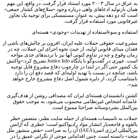
به عراق در سال ۲۰۰۳ مورد استناد قرار گرفت. در واقع، این مهم
همان بازتولید ادعاهای واهی درباره وجود «سلاح‌های کشتار جمعی»
است که دو دهه پیش، به‌ عنوان مستمسکی برای توجیه یک تجاوز
غیرقانونی مورد استفاده قرار گرفت.
استفاده و سوءاستفاده از تهدیدات «وجودی» هسته‌ای
مشروعیت حقوقی حملات علیه ایران، افزون بر چالش‌های ناشی از
فقدان مبنای قانونی اولیه، از حیث نحوه اجرای این حملات، چه در
زمان وقوع و چه در تداوم کنونی آنها نیز با تردیدهای جدی مواجه
است. عمِری در گفت‌وگو با پایگاه Justice Info تصریح کرد:«واکنش
یک کشور حتی اگر در ابتدا در چارچوب دفاع مشروع قابل توجیه
باشد، چنانچه در نسبت با تهدید اولیه‌ای که قصد دفع آن را دارد
نامتناسب گردد، از دایره شمول اصل دفاع مشروع خارج خواهد
شد».
کشتن دانشمندان هسته‌ای ایران که مصداقی روشن از هدف‌گیری
عامدانه اشخاص غیرنظامی محسوب می‌شود، به ‌موجب حقوق
بین‌الملل بشردوستانه صراحتا ممنوع است.
حملات به تاسیسات هسته‌ای از جمله سایت نطنز، متضمن خطر
بالقوه و فاجعه‌بار انتشار مواد رادیواکتیو است؛ خطری که آژانس
بین‌المللی انرژی اتمی(IAEA) آن را به ‌صراحت «نقض منشور ملل
متحد» دانسته است. چنین اقداماتی موجی از نگرانی عمیق را در