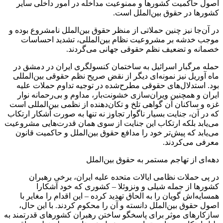
اصول حاکمیت کشورها و ممنوعیت مداخله در امور داخلی سایر
کشورها در حقوق بین‌الملل است.
در آن‌جا نیز چنین حملاتی از منظر حقوق بین‌الملل نامشروع بوده و
موجب خدشه بر مشروعیت نظام بین‌المللی، تشدید احساسات
خصمانه و تضعیف نظم حقوقی جهانی می‌گردند.
حمله مرگبار اسرائیل به ساختمان کنسولگری ایران در دمشق در
ماه آوریل نیز نمونه‌ای دیگر از نقض صریح نظم حقوقی بین‌المللی
بود. استدلال‌های حقوقی مطرح‌شده در توجیه تداوم حملات علیه
ایران و همچنین ویران‌سازی خشونت‌بار، مداوم و بی‌رحمانه نوار
غزه و ساکنان آن گواهی تلخ و تکان‌دهنده از نظمی بین‌المللی است
که در آن، جنایت بسیار ناگوار تجاوز نه ‌تنها به‌ صورت آشکار ارتکاب
می‌یابد بلکه ارتکاب این جنایت از سوی همان قدرت‌هایی مشروعیت
می‌یابد که پیش‌تر خود را مدافع حقوق بین‌الملل و حاکمیت قانون
معرفی می‌کردند.
دهه‌ای از تهاجم مستمر به حقوق بین‌الملل
در پی حملات نظامی ایالات متحده علیه ایران، برخی رهبران
کشورها از جمله شیلی و ونزوئلا – کشوری که خود آشکارا
همسایه‌اش گویان را به الحاق تهدید کرده – این اقدام را مغایر با
اصول حقوق بین‌الملل دانسته و آن را محکوم کردند. با این حال،
سازکارهای موثر برای پاسخگو ساختن رهبران کشورهای قدرتمند به