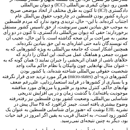
همین رو، دیوان کیفری بین‌المللی (ICC) و دیوان بین‌المللی
دادگستری (ICJ) تا کنون به طرق مختلف از اتخاذ موضعی صریح
درباره کشور بودن فلسطین در چارچوب حقوق بین‌الملل عام
اجتناب کرده‌اند. با این¬ حال، تردیدی وجود ندارد که مردم فلسطین
به موجب حق بنیادین تعیین سرنوشت، از حق تأسیس کشور مستقل
برخوردارند؛ حقی که دیوان بین‌المللی دادگستری، تا کنون در دو رأی
معتبر، به‌ صراحت بر آن صحه گذاشته است. با این ‌حال، عجیب آن
‌که نویسندگان نامه حتی اشاره‌ای به این حق بنیادین نکرده‌اند.
همچنین آشکار است که جامعه بین‌المللی به ‌ویژه کشورهایی که به
‌صورت جمعی و هماهنگ عمل می‌کنند، این امکان را دارند که
خلأهای ناشی از فقدان اثربخشی را جبران نمایند (؛ همان‌ گونه که به
¬عنوان مثال نهادهایی چون واتیکان یا نظام حاکم مالت واجد
شخصیت حقوقی بین‌المللی شناخته شده‌اند، یا کشور بودن
کشورهای ذره¬ای (micro-states) هرگز مورد تردید جدی قرار نگرفته
و یا بسیاری از کشورها در فرایند استعمارزدایی، علی‌رغم ضعف
نهادهای حاکم، کنترل محدود بر قلمرو یا مرزهای مورد مناقشه
موجودیت یافته‌اند). با گذشت زمان و در پی افزایش تدریجی
شناسایی بین‌المللی، وضعیت کشور بودن فلسطین نیز رفته‌رفته
وضوح بیشتری یافته است. جیمز کرافورد که ۳۵ سال پیش در
نشریه EJIL نوشت که «هنوز برای شناسایی فلسطین به ‌عنوان یک
کشور زود است»، به ‌احتمال قریب به یقین اگر امروز در قید حیات
بود، دیگر به چنین نتیجه‌ای نمی‌رسید.