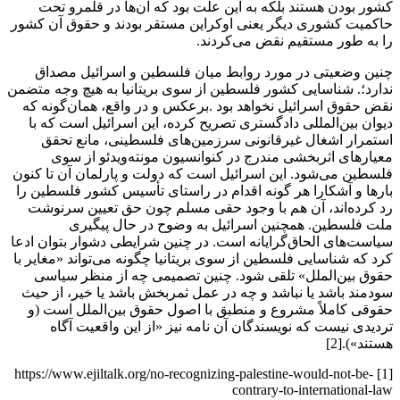
کشور بودن هستند بلکه به این علت بود که آن‌ها در قلمرو تحت
حاکمیت کشوری دیگر یعنی اوکراین مستقر بودند و حقوق آن کشور
را به‌ طور مستقیم نقض می‌کردند.
چنین وضعیتی در مورد روابط میان فلسطین و اسرائیل مصداق
ندارد؛. شناسایی کشور فلسطین از سوی بریتانیا به هیچ ‌وجه متضمن
نقض حقوق اسرائیل نخواهد بود .برعکس و در واقع، همان‌گونه که
دیوان بین‌المللی دادگستری تصریح کرده، این اسرائیل است که با
استمرار اشغال غیرقانونی سرزمین‌های فلسطینی، مانع تحقق
معیارهای اثربخشی مندرج در کنوانسیون مونته‌ویدئو از سوی
فلسطین می‌شود. این اسرائیل است که دولت و پارلمان آن تا کنون
بارها و آشکارا هر گونه اقدام در راستای تأسیس کشور فلسطین را
رد کرده‌اند، آن هم با وجود حقی مسلم چون حق تعیین سرنوشت
ملت فلسطین. همچنین اسرائیل به ‌وضوح در حال پیگیری
سیاست‌های الحاق‌گرایانه است. در چنین شرایطی دشوار بتوان ادعا
کرد که شناسایی فلسطین از سوی بریتانیا چگونه می‌تواند «مغایر با
حقوق بین‌الملل» تلقی شود. چنین تصمیمی چه از منظر سیاسی
سودمند باشد یا نباشد و چه در عمل ثمربخش باشد یا خیر، از حیث
حقوقی کاملاً مشروع و منطبق با اصول حقوق بین‌الملل است (و
تردیدی نیست که نویسندگان آن نامه نیز «از این واقعیت آگاه‌
هستند»).[2]
[1] https://www.ejiltalk.org/no-recognizing-palestine-would-not-be-
contrary-to-international-law