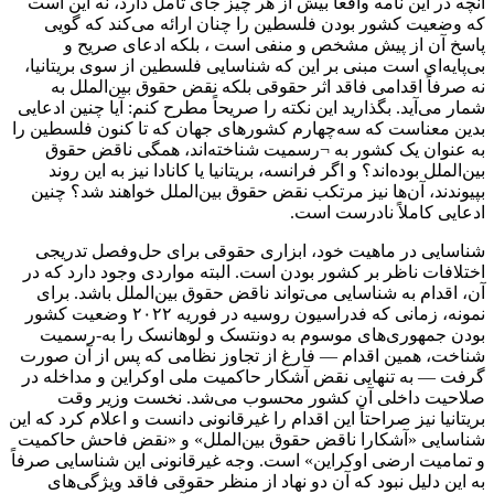
آنچه در این نامه واقعاً بیش از هر چیز جای تأمل دارد، نه این است
که وضعیت کشور بودن فلسطین را چنان ارائه می‌کند که گویی
پاسخ آن از پیش مشخص و منفی است ، بلکه ادعای صریح و
بی‌پایه‌ای است مبنی بر این که شناسایی فلسطین از سوی بریتانیا،
نه صرفاً اقدامی فاقد اثر حقوقی بلکه نقض حقوق بین‌الملل به
شمار می‌آید. بگذارید این نکته را صریحاً مطرح کنم: آیا چنین ادعایی
بدین معناست که سه‌چهارم کشورهای جهان که تا کنون فلسطین را
به ‌عنوان یک کشور به ¬رسمیت شناخته‌اند، همگی ناقض حقوق
بین‌الملل بوده‌اند؟ و اگر فرانسه، بریتانیا یا کانادا نیز به این روند
بپیوندند، آن‌ها نیز مرتکب نقض حقوق بین‌الملل خواهند شد؟ چنین
ادعایی کاملاً نادرست است.
شناسایی در ماهیت خود، ابزاری حقوقی برای حل‌وفصل تدریجی
اختلافات ناظر بر کشور بودن است. البته مواردی وجود دارد که در
آن، اقدام به شناسایی می‌تواند ناقض حقوق بین‌الملل باشد. برای
نمونه، زمانی که فدراسیون روسیه در فوریه ۲۰۲۲ وضعیت کشور
بودن جمهوری‌های موسوم به دونتسک و لوهانسک را به-رسمیت
شناخت، همین اقدام — فارغ از تجاوز نظامی که پس از آن صورت
گرفت — به‌ تنهایی نقض آشکار حاکمیت ملی اوکراین و مداخله در
صلاحیت داخلی آن کشور محسوب می‌شد. نخست ‌وزیر وقت
بریتانیا نیز صراحتاً این اقدام را غیرقانونی دانست و اعلام کرد که این
شناسایی «آشکارا ناقض حقوق بین‌الملل» و «نقض فاحش حاکمیت
و تمامیت ارضی اوکراین» است. وجه غیرقانونی این شناسایی صرفاً
به این دلیل نبود که آن دو نهاد از منظر حقوقی فاقد ویژگی‌های