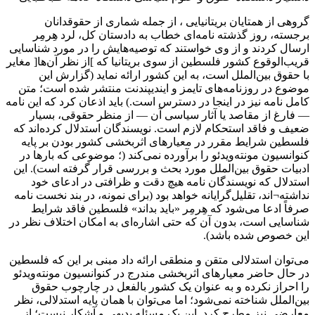
گروهی از همتایان بریتانیایی ، از جمله شماری از حقوقدانان
برجسته، روز گذشته نامه‌ای خطاب به دادستان کل، لرد هِرمِر
ارسال کردند و از وی خواستند که توصیه‌هایش را در مورد شناسایی
قریب‌الوقوع کشور فلسطین از سوی بریتانیا که ]از نظر آن‌ها[ مغایر
با حقوق بین‌الملل است، به این کشور ارائه نماید (گزارش این
موضوع در روزنامه‌های تایمز و ایندیپندنت منتشر شده است؛ متن
کامل نامه نیز در اینجا در دسترس است.) باید اذعان کرد که این نامه
— فارغ از مقاصد یا آثار سیاسی آن — از منظر حقوقی، بسیار
ضعیف و فاقد استحکام لازم است. نویسندگان استدلال کرده‌اند که
فلسطین شرایط مقرر در معیارهای اثربخشی کشور بودن بر پایه
کنوانسیون مونته‌ویدئو را برآورده نمی‌کند (؛ موضوعی که بارها در
ادبیات حقوق بین‌الملل مورد بحث و بررسی قرار گرفته است). این
استدلال که نویسندگان نامه هیچ دقت و ظرافتی در ادعای خود
نداشته¬اند، تقلیل‌گرایانه خواهد بود (برای نمونه، در بند نخست نامه
صرفاً ادعا می‌شود که هِرمِر «باید بداند» فلسطین فاقد شرایط
شناسایی است، بدون آن‌ که حتی اشاره‌ای به امکان اختلاف ‌نظر در
این خصوص شده باشد).
می‌توان استدلالی متقن و منطقی ارائه داد مبنی بر این که فلسطین
در حال حاضر معیارهای اثربخشی مندرج در کنوانسیون مونته‌ویدئو
را احراز نکرده و به ‌عنوان یک کشور بالفعل در چارچوب حقوق
بین‌الملل شناخته نمی‌شود؛ اما می‌توان با همان پایه استدلالی، نظر
معارضی نیز مطرح کرد. این یک مسئله بدیهی و آشکار نیست؛ از