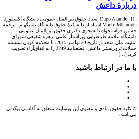
دربارۀ داعش
[1] Dapo Akande استاد حقوق بین‌الملل عمومی دانشگاه آکسفورد
Marko Milanovic استادیار دانشکدۀ حقوق دانشگاه ناتینگهام ترجمۀ
حسین فراستخواه دانشجوی دکتری حقوق بین‌الملل عمومی
دانشگاه علامه طباطبایی ویراستار علمی: زهره شفیعی شورای
امنیت ملل متحد در تاریخ 20 نوامبر 2015، با محکوم کردن سلسله
حملات تروریستی داعش، قطعنامۀ 2249 را به اتفاق‌آراء تصویب
کرد. […]
با ما در ارتباط باشید
© کلیه حقوق مادی و معنوی این وبسایت متعلق به آکادمی بیگدلی
می‌باشد.
طراحی و توسعه وبسایت: سالین تیم – salinteam.com