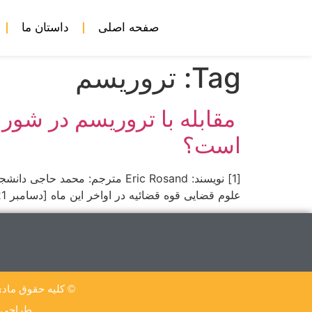
صفحه اصلی
داستان ما
Tag:
تروریسم
مقابله با تروریسم در شور
است؟
[1] نویسند: Eric Rosand مترج
علوم قضایی قوه قضائیه در اواخر این ماه [دسامبر 2021]- با کمی هیاهو – از اعضای شورای امنیت ملل متحد انتظار می رود، قطعنامه ای را برای تمدید ماموریت در […]
© کلیه حقوق مادی
طراحی و ت