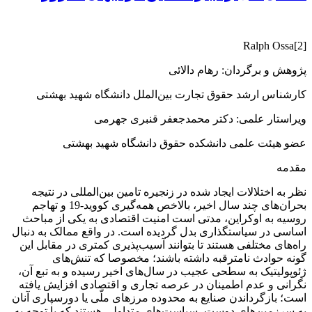
Ralph Ossa[2]
پژوهش و برگردان: رهام دالائی
کارشناس ارشد حقوق تجارت بین‌الملل دانشگاه شهید بهشتی
ویراستار علمی: دکتر محمدجعفر قنبری جهرمی
عضو هیئت علمی دانشکده حقوق دانشگاه شهید بهشتی
مقدمه
نظر به اختلالات ایجاد شده در زنجیره تامین بین‌المللی در نتیجه
بحران‌های چند سال اخیر، بالاخص همه‌گیری کووید-19 و تهاجم
روسیه به اوکراین، مدتی است امنیت اقتصادی به یکی از مباحث
اساسی در سیاستگذاری بدل گردیده است. در واقع ممالک به دنبال
راه‌های مختلفی هستند تا بتوانند آسیب‌پذیری کمتری در مقابل این
گونه حوادث نامترقبه داشته باشند؛ مخصوصا که تنش‌های
ژئوپولیتیک به سطحی عجیب در سال‌های اخیر رسیده‌ و به تبع آن،
نگرانی و عدم اطمینان در عرصه تجاری و اقتصادی افزایش یافته
است؛ بازگرداندن صنایع به محدوده مرزهای ملّی یا دورسپاری آنان
به سرزمین‌های دوست، سیاست‌های متداولی هستند که با توجه به